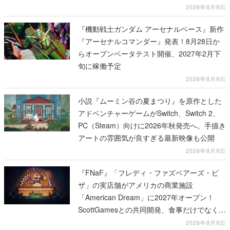
2026年8月9日
『機動戦士ガンダム アーセナルベース』新作
『アーセナルコマンダー』発表！8月28日か
らオープンベータテスト開催、2027年2月下
旬に稼働予定
2026年8月9日
小説『ムーミン谷の夏まつり』を原作とした
アドベンチャーゲームがSwitch、Switch 2、
PC（Steam）向けに2026年秋発売へ。手描き
アートの雰囲気が良すぎる最新映像も公開
2026年8月9日
『FNaF』「フレディ・ファズベアーズ・ピ
ザ」の実店舗がアメリカの商業施設
「American Dream」に2027年オープン！
ScottGamesとの共同開発、食事だけでなくス
テージショーや没入型のホラー体験も楽しめ
2026年8月9日