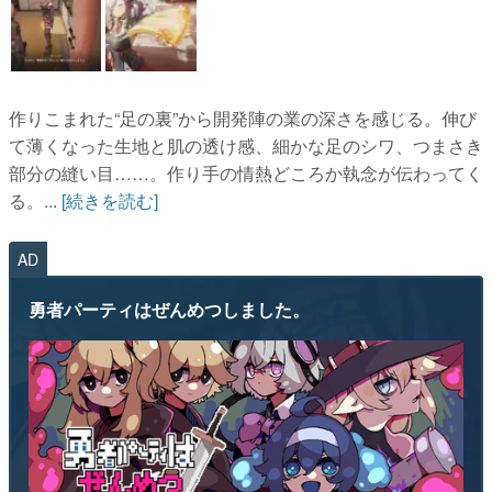
作りこまれた“足の裏”から開発陣の業の深さを感じる。伸び
て薄くなった生地と肌の透け感、細かな足のシワ、つまさき
部分の縫い目……。作り手の情熱どころか執念が伝わってく
る。...
[続きを読む]
AD
勇者パーティはぜんめつしました。