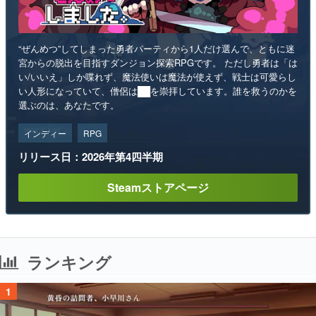
“ぜんめつ”してしまった勇者パーティから1人だけ選んで、ともに迷
宮からの脱出を目指すダンジョン探索RPGです。 ただし勇者は「は
い/いいえ」しか喋れず、魔法使いは魔法が使えず、戦士は可愛らし
い人形になっていて、僧侶は██を崇拝しています。誰を救うのかを
選ぶのは、あなたです。
インディー
RPG
リリース日：2026年第4四半期
Steamストアページ
ランキング
1