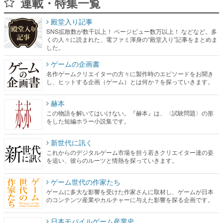
連載・特集一覧
殿堂入り記事
SNS拡散数が数千以上！ ページビュー数万以上！ などなど。多
くの人々に読まれた、電ファミ渾身の“殿堂入り”記事をまとめま
した。
ゲームの企画書
名作ゲームクリエイターの方々に製作時のエピソードをお聞き
し、ヒットする企画（ゲーム）とは何か？を探っていきます。
赫本
この物語を解いてはいけない。『赫本』は、〈試験問題〉の形
をした短編ホラー小説集です。
新世代に訊く
これからのデジタルゲーム市場を担う若きクリエイター達の姿
を追い、彼らのルーツと情熱を探っていきます。
ゲーム世代の作家たち
ゲームに多大な影響を受けた作家さんに取材し、ゲームが日本
のコンテンツ産業やカルチャーに与えた影響を探る企画です。
日本モバイルゲーム産業史