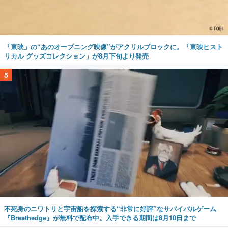
「東映」の“あのオープニング映像”がアクリルブロックに。「東映ヒスト
リカル グッズコレクション」が8月下旬より発売
5
不死身のニワトリと宇宙船を探索する“非常に好評”なサバイバルゲーム
『Breathedge』が無料で配布中。入手できる期間は8月10日まで