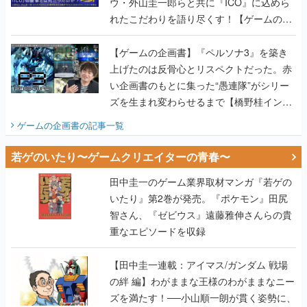
ウ・外山圭一郎らと共に『ICO』に込めら
れたこだわりを語り尽くす！【ゲームの企
画書】
【ゲームの企画書】『ペルソナ3』を築き
上げたのは反骨心とリスペクトだった。赤
い企画書のもとに集った“愚連隊”がシリー
ズを生まれ変わらせるまで【橋野桂インタ
ビュー】
ゲームの企画書
の記事一覧
若ゲのいたり〜ゲームクリエイターの青春〜
田中圭一のゲーム業界取材マンガ『若ゲの
いたり』第2巻が発売。『ポケモン』田尻
智さん、『ゼビウス』遠藤雅伸さんらの貴
重なエピソードを収録
【田中圭一連載：アイマス/ガンダム 戦場
の絆 編】わがままな王様のわがままなニー
ズを満たす！──小山順一朗が貫く姿勢に、