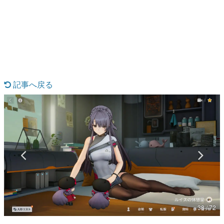
日本のコンテンツ産業やカルチャーに与えた影響を探る企
画です。
日本モバイルゲーム産業史
日本のモバイルゲーム史における主要なトピック・タイト
ルを網羅するほか、開発者へのインタビューや識者による
解説を掲載。約20年の歴史が一望できる決定版！
若ゲのいたり〜ゲームクリエイターの青春〜
『うつヌケ』『ペンと箸』等で知られるマンガ家・田中圭
記事へ戻る
一先生によるゲーム業界レポートマンガです。
なんでゲームは面白い？
ゲーム開発者・hamatsu氏がゲームの魅力を画面や操作の
具体的な形から解き明かしていく、硬派で骨太な評論連載
です。
ゲームが変えた日本語
「経験値」「裏技」「ラスボス」… ゲームにまつわる言葉
の起源や用法の変遷を、コンピューター文化史研究家・タ
イニーP氏が徹底調査。
カテゴリ
38 / 72
特集記事