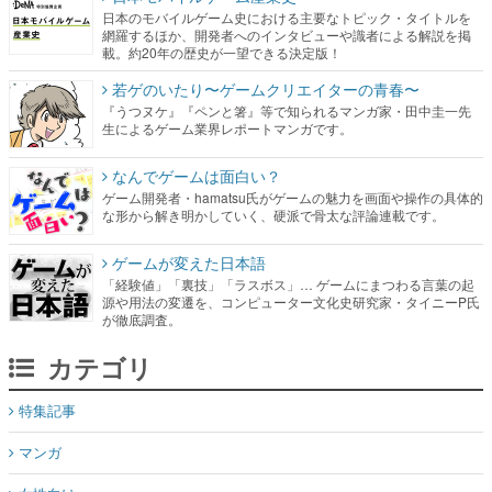
日本のモバイルゲーム史における主要なトピック・タイトルを
網羅するほか、開発者へのインタビューや識者による解説を掲
載。約20年の歴史が一望できる決定版！
若ゲのいたり〜ゲームクリエイターの青春〜
『うつヌケ』『ペンと箸』等で知られるマンガ家・田中圭一先
生によるゲーム業界レポートマンガです。
なんでゲームは面白い？
ゲーム開発者・hamatsu氏がゲームの魅力を画面や操作の具体的
な形から解き明かしていく、硬派で骨太な評論連載です。
ゲームが変えた日本語
「経験値」「裏技」「ラスボス」… ゲームにまつわる言葉の起
源や用法の変遷を、コンピューター文化史研究家・タイニーP氏
が徹底調査。
カテゴリ
特集記事
マンガ