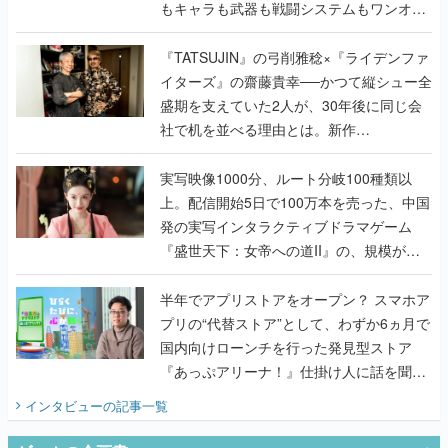
もキャラも武器も戦闘システムもワンオフ
で作り込まれた理由を両ディレクターに聞
く
『TATSUJIN』の弓削雅稔×『ライデンファ
イターズ』の齋藤貴幸──かつて縦シュー全
盛期を支えていた2人が、30年後に同じ会
社で机を並べる理由とは。新作
『TATSUJIN EXTREME』で初タッグを組
んだレジェンド2人に訊く開発秘話
実写映像1000分、ルート分岐100種類以
上。配信開始5日で100万本を売った、中国
発の実写インタラクティブドラマゲーム
『盛世天下：女帝への道II』の、規模が違
うこだわりをプロデューサーに聞いた
半年でアプリストアをオープン？ スマホア
プリの“代替ストア”として、わずか6ヵ月で
国内向けローンチを行った発見型ストア
『あっぷアリーナ！』仕掛け人に話を聞い
てみた
インタビュー
の記事一覧