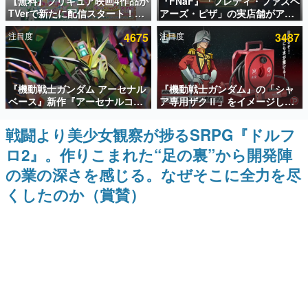
【無料】プリキュア映画4作品が
『FNaF』「フレディ・ファズベ
TVerで新たに配信スタート！な
アーズ・ピザ」の実店舗がアメ
インタビュー
んと2018年～2024年の映画ほぼ
リカの商業施設「American
注目度
4675
注目度
3487
すべてが見放題に、ぶっちゃけ
Dream」に2027年オープン！
連載・特集一覧
ありえないラインナップ
ScottGamesとの共同開発、食
事だけでなくステージショーや
没入型のホラー体験も楽しめる
殿堂入り記事
『機動戦士ガンダム アーセナル
『機動戦士ガンダム』の「シャ
SNS拡散数が数千以上！ ページビュー数万以上！ などな
ど。多くの人々に読まれた、電ファミ渾身の“殿堂入り”記
ベース』新作『アーセナルコマ
ア専用ザクⅡ」をイメージした
事をまとめました。
ンダー』発表！8月28日からオ
散水ホースリールが予約開始。
ープンベータテスト開催、2027
本体にはシャアのパーソナルマ
戦闘より美少女観察が捗るSRPG『ドルフ
ゲームの企画書
年2月下旬に稼働予定
ークやジオン公国軍のエンブレ
名作ゲームクリエイターの方々に製作時のエピソードをお
ロ2』。作りこまれた“足の裏”から開発陣
ム、型式番号などを配置
聞きし、ヒットする企画（ゲーム）とは何か？を探ってい
きます。
の業の深さを感じる。なぜそこに全力を尽
赫本
くしたのか（賞賛）
この物語を解いてはいけない。『赫本』は、〈試験問題〉
の形をした短編ホラー小説集です。
新世代に訊く
これからのデジタルゲーム市場を担う若きクリエイター達
の姿を追い、彼らのルーツと情熱を探っていきます。
ゲーム世代の作家たち
ゲームに多大な影響を受けた作家さんに取材し、ゲームが