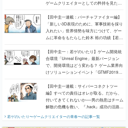
ゲームクリエイターとしての矜持を見た
【若ゲのいたり最終回】
【田中圭一連載：バーチャファイター編】
「新しい3D表現のために、軍事技術を採り
入れたい」世界情勢を味方につけて、ゲー
ムに革命をもたらした鈴木 裕の功績【若ゲ
のいたり】
【田中圭一：若ゲのいたり】ゲーム開発統
合環境「Unreal Engine」最新バージョン
で、開発環境はどう変わる？ ゲーム業界向
けソリューションイベント「GTMF2019」
に行って、より理解を深めよう【PR】
【田中圭一連載：サイバーコネクトツー
編】すべての責任はオレが取る。だから、
付いてきてくれないか──男の熱意はチーム
解散の危機を救い、『.hack』成功の活路を
開く。業界の快男児・松山 洋に流れる血は
若ゲのいたり〜ゲームクリエイターの青春〜
の記事一覧
『少年ジャンプ』色だった【若ゲのいた
り】