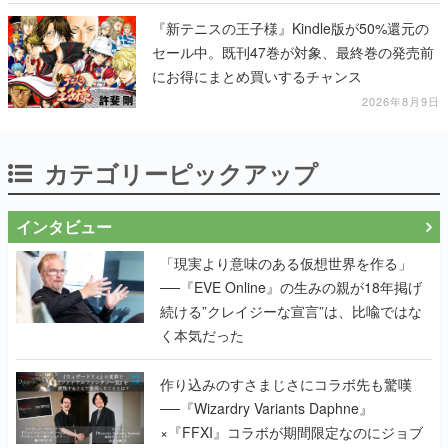
る
『新テニスの王子様』Kindle版が50%還元の
セール中。既刊47巻が対象、最終巻の発売前
にお得にまとめ買いするチャンス
2026年8月9日
カテゴリーピックアップ
インタビュー
「現実より意味のある仮想世界を作る」
──『EVE Online』の生みの親が18年掲げ
続ける”クレイジーな宣言”は、比喩ではな
く本気だった
作り込みのすさまじさにコラボ先も驚嘆
──『Wizardry Variants Daphne』
×『FFXI』コラボが期間限定なのにジョブ