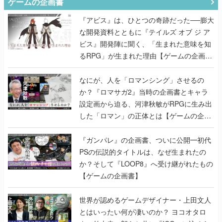
ゲームの企画書
『アビス』は、ひとつの奇跡だった──膨大
な開発資料とともに『テイルズ オブ ジ ア
ビス』開発陣に聞く、「生まれた意味を知
るRPG」が生まれた理由【ゲームの企画
書】
なにが、人を「ロマンシング」させるの
か？『ロマサガ2』当時の企画書とキャラ
設定画から迫る、河津秋敏がRPGに生み出
した「ロマン」の正体とは【ゲームの企画
書】
『ガンパレ』の企画書、ついに公開━初代
PSの伝説的タイトルは、なぜ生まれたの
か？そして『LOOP8』へ受け継がれたもの
【ゲームの企画書】
世界が認めるゲームデザイナー・上田文人
とはいったい何が凄いのか？ ヨコオタロ