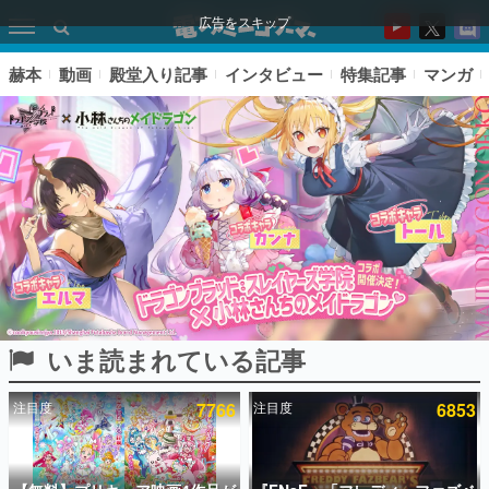
広告をスキップ
赫本
動画
殿堂入り記事
インタビュー
特集記事
マンガ
いま読まれている記事
ピックアップ
注目度
7766
注目度
6853
電ファミのいま読まれている記事ランキング
アプリセール情報