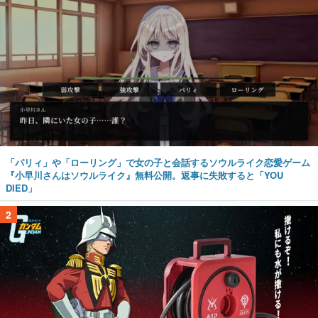
「パリィ」や「ローリング」で女の子と会話するソウルライク恋愛ゲーム
『小早川さんはソウルライク』無料公開。返事に失敗すると「YOU
DIED」
2