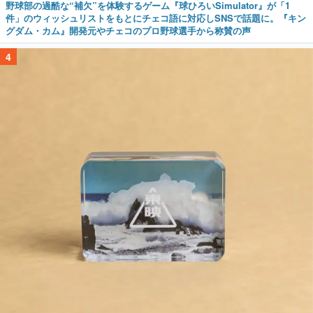
野球部の過酷な“補欠”を体験するゲーム『球ひろいSimulator』が「1
件」のウィッシュリストをもとにチェコ語に対応しSNSで話題に。『キン
グダム・カム』開発元やチェコのプロ野球選手から称賛の声
4