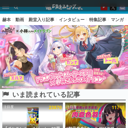
広告をスキップ
赫本
動画
殿堂入り記事
インタビュー
特集記事
マンガ
いま読まれている記事
ピックアップ
注目度
23870
注目度
11748
電ファミのいま読まれている記事ランキング
アプリセール情報