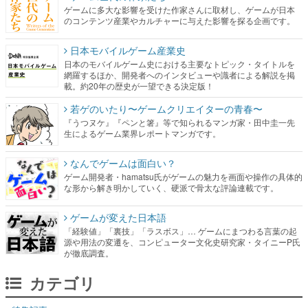
ゲームに多大な影響を受けた作家さんに取材し、ゲームが日本
のコンテンツ産業やカルチャーに与えた影響を探る企画です。
日本モバイルゲーム産業史
日本のモバイルゲーム史における主要なトピック・タイトルを
網羅するほか、開発者へのインタビューや識者による解説を掲
載。約20年の歴史が一望できる決定版！
若ゲのいたり〜ゲームクリエイターの青春〜
『うつヌケ』『ペンと箸』等で知られるマンガ家・田中圭一先
生によるゲーム業界レポートマンガです。
なんでゲームは面白い？
ゲーム開発者・hamatsu氏がゲームの魅力を画面や操作の具体的
な形から解き明かしていく、硬派で骨太な評論連載です。
ゲームが変えた日本語
「経験値」「裏技」「ラスボス」… ゲームにまつわる言葉の起
源や用法の変遷を、コンピューター文化史研究家・タイニーP氏
が徹底調査。
カテゴリ