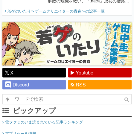
解散の危機を救い、『.hack』成功の活路を
開く。業界の快男児・松山 洋に流れる血は
若ゲのいたり〜ゲームクリエイターの青春〜
の記事一覧
『少年ジャンプ』色だった【若ゲのいた
り】
X
Youtube
Discord
RSS
ピックアップ
電ファミのいま読まれている記事ランキング
アプリセール情報