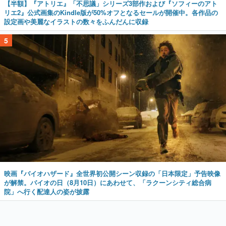
【半額】『アトリエ』「不思議」シリーズ3部作および『ソフィーのアト
リエ2』公式画集のKindle版が50%オフとなるセールが開催中。各作品の
設定画や美麗なイラストの数々をふんだんに収録
5
映画『バイオハザード』全世界初公開シーン収録の「日本限定」予告映像
が解禁。バイオの日（8月10日）にあわせて、「ラクーンシティ総合病
院」へ行く配達人の姿が披露