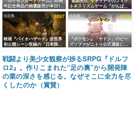
『ポケモンカードゲーム』30周
“朝凪先生”キャラデザのフィッ
年記念商品の抽選販売が本日12
トネスリズムゲーム『がんば
インタビュー
時より開始。拡張パック「30th
れ！チアリズム』Steamストア
注目度
9097
注目度
4279
CELEBRATION」のボックス
ページが公開。キャラクターの
連載・特集一覧
に、「プレミアムデッキセット
CVは陽向葵ゅかさん
エーフィ・ブラッキー」
「FUTURISTIC BOX」の計3商
殿堂入り記事
品
映画『バイオハザード』全世界
『ポケモン』「ヤドン」のビー
SNS拡散数が数千以上！ ページビュー数万以上！ などな
ど。多くの人々に読まれた、電ファミ渾身の“殿堂入り”記
初公開シーン収録の「日本限
ズソファがニトリ公式通販にて
事をまとめました。
定」予告映像が解禁。バイオの
販売中。かわいらしい顔や立体
日（8月10日）にあわせて、
感のある耳、ソファの後ろにつ
戦闘より美少女観察が捗るSRPG『ドルフ
ゲームの企画書
「ラクーンシティ総合病院」へ
いたしっぽなどで「ヤドン」の
名作ゲームクリエイターの方々に製作時のエピソードをお
ロ2』。作りこまれた“足の裏”から開発陣
行く配達人の姿が披露
かわいさを表現
聞きし、ヒットする企画（ゲーム）とは何か？を探ってい
きます。
の業の深さを感じる。なぜそこに全力を尽
赫本
くしたのか（賞賛）
この物語を解いてはいけない。『赫本』は、〈試験問題〉
の形をした短編ホラー小説集です。
新世代に訊く
これからのデジタルゲーム市場を担う若きクリエイター達
の姿を追い、彼らのルーツと情熱を探っていきます。
ゲーム世代の作家たち
ゲームに多大な影響を受けた作家さんに取材し、ゲームが