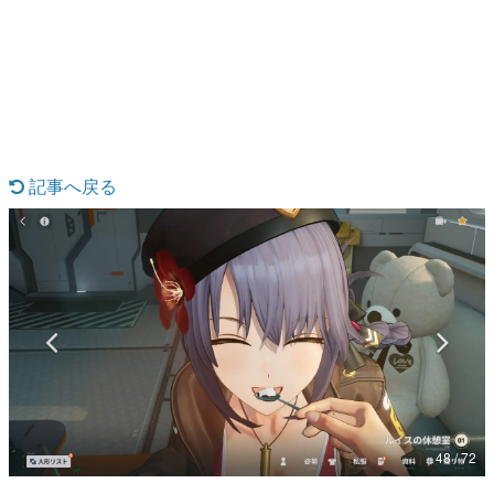
日本のコンテンツ産業やカルチャーに与えた影響を探る企
画です。
日本モバイルゲーム産業史
日本のモバイルゲーム史における主要なトピック・タイト
ルを網羅するほか、開発者へのインタビューや識者による
解説を掲載。約20年の歴史が一望できる決定版！
若ゲのいたり〜ゲームクリエイターの青春〜
『うつヌケ』『ペンと箸』等で知られるマンガ家・田中圭
記事へ戻る
一先生によるゲーム業界レポートマンガです。
なんでゲームは面白い？
ゲーム開発者・hamatsu氏がゲームの魅力を画面や操作の
具体的な形から解き明かしていく、硬派で骨太な評論連載
です。
ゲームが変えた日本語
「経験値」「裏技」「ラスボス」… ゲームにまつわる言葉
の起源や用法の変遷を、コンピューター文化史研究家・タ
イニーP氏が徹底調査。
カテゴリ
48 / 72
特集記事