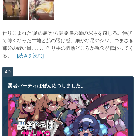
作りこまれた“足の裏”から開発陣の業の深さを感じる。伸び
て薄くなった生地と肌の透け感、細かな足のシワ、つまさき
部分の縫い目……。作り手の情熱どころか執念が伝わってく
る。...
[続きを読む]
AD
勇者パーティはぜんめつしました。