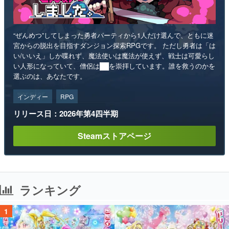
“ぜんめつ”してしまった勇者パーティから1人だけ選んで、ともに迷
宮からの脱出を目指すダンジョン探索RPGです。 ただし勇者は「は
い/いいえ」しか喋れず、魔法使いは魔法が使えず、戦士は可愛らし
い人形になっていて、僧侶は██を崇拝しています。誰を救うのかを
選ぶのは、あなたです。
インディー
RPG
リリース日：2026年第4四半期
Steamストアページ
ランキング
1