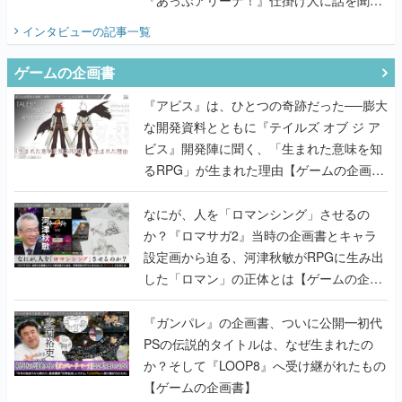
『あっぷアリーナ！』仕掛け人に話を聞い
てみた
インタビュー
の記事一覧
ゲームの企画書
『アビス』は、ひとつの奇跡だった──膨大
な開発資料とともに『テイルズ オブ ジ ア
ビス』開発陣に聞く、「生まれた意味を知
るRPG」が生まれた理由【ゲームの企画
書】
なにが、人を「ロマンシング」させるの
か？『ロマサガ2』当時の企画書とキャラ
設定画から迫る、河津秋敏がRPGに生み出
した「ロマン」の正体とは【ゲームの企画
書】
『ガンパレ』の企画書、ついに公開━初代
PSの伝説的タイトルは、なぜ生まれたの
か？そして『LOOP8』へ受け継がれたもの
【ゲームの企画書】