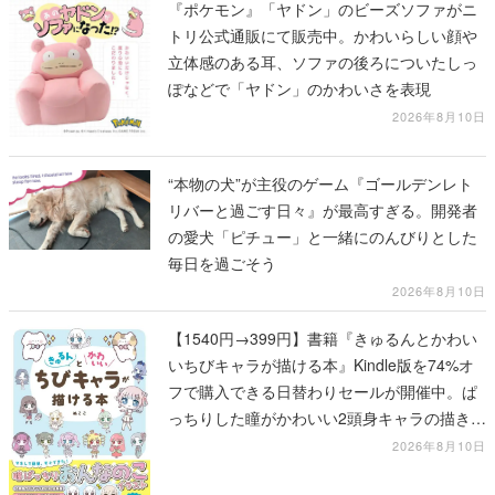
『ポケモン』「ヤドン」のビーズソファがニ
トリ公式通販にて販売中。かわいらしい顔や
立体感のある耳、ソファの後ろについたしっ
ぽなどで「ヤドン」のかわいさを表現
2026年8月10日
“本物の犬”が主役のゲーム『ゴールデンレト
リバーと過ごす日々』が最高すぎる。開発者
の愛犬「ピチュー」と一緒にのんびりとした
毎日を過ごそう
2026年8月10日
【1540円→399円】書籍『きゅるんとかわい
いちびキャラが描ける本』Kindle版を74%オ
フで購入できる日替わりセールが開催中。ぱ
っちりした瞳がかわいい2頭身キャラの描き方
を学べる1冊
2026年8月10日