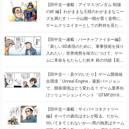
【田中圭一連載：アイマス/ガンダム 戦場
の絆 編】わがままな王様のわがままなニー
ズを満たす！──小山順一朗が貫く姿勢に、
ゲームクリエイターとしての矜持を見た
【若ゲのいたり最終回】
【田中圭一連載：バーチャファイター編】
「新しい3D表現のために、軍事技術を採り
入れたい」世界情勢を味方につけて、ゲー
ムに革命をもたらした鈴木 裕の功績【若ゲ
のいたり】
【田中圭一：若ゲのいたり】ゲーム開発統
合環境「Unreal Engine」最新バージョン
で、開発環境はどう変わる？ ゲーム業界向
けソリューションイベント「GTMF2019」
に行って、より理解を深めよう【PR】
【田中圭一連載：サイバーコネクトツー
編】すべての責任はオレが取る。だから、
付いてきてくれないか──男の熱意はチーム