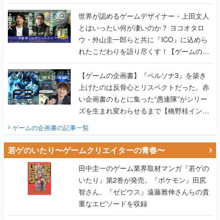
世界が認めるゲームデザイナー・上田文人
とはいったい何が凄いのか？ ヨコオタロ
ウ・外山圭一郎らと共に『ICO』に込めら
れたこだわりを語り尽くす！【ゲームの企
画書】
【ゲームの企画書】『ペルソナ3』を築き
上げたのは反骨心とリスペクトだった。赤
い企画書のもとに集った“愚連隊”がシリー
ズを生まれ変わらせるまで【橋野桂インタ
ビュー】
ゲームの企画書
の記事一覧
若ゲのいたり〜ゲームクリエイターの青春〜
田中圭一のゲーム業界取材マンガ『若ゲの
いたり』第2巻が発売。『ポケモン』田尻
智さん、『ゼビウス』遠藤雅伸さんらの貴
重なエピソードを収録