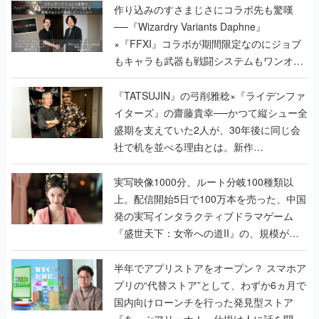
作り込みのすさまじさにコラボ先も驚嘆
──『Wizardry Variants Daphne』
×『FFXI』コラボが期間限定なのにジョブ
もキャラも武器も戦闘システムもワンオフ
で作り込まれた理由を両ディレクターに聞
く
『TATSUJIN』の弓削雅稔×『ライデンファ
イターズ』の齋藤貴幸──かつて縦シュー全
盛期を支えていた2人が、30年後に同じ会
社で机を並べる理由とは。新作
『TATSUJIN EXTREME』で初タッグを組
んだレジェンド2人に訊く開発秘話
実写映像1000分、ルート分岐100種類以
上。配信開始5日で100万本を売った、中国
発の実写インタラクティブドラマゲーム
『盛世天下：女帝への道II』の、規模が違
うこだわりをプロデューサーに聞いた
半年でアプリストアをオープン？ スマホア
プリの“代替ストア”として、わずか6ヵ月で
国内向けローンチを行った発見型ストア