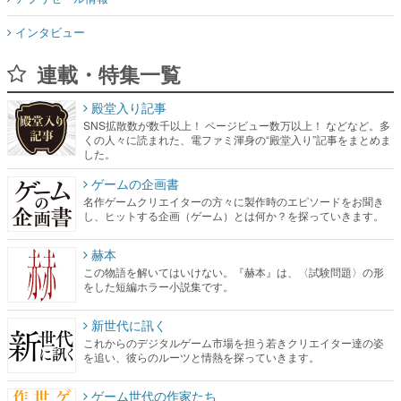
インタビュー
連載・特集一覧
殿堂入り記事
SNS拡散数が数千以上！ ページビュー数万以上！ などなど。多
くの人々に読まれた、電ファミ渾身の“殿堂入り”記事をまとめま
した。
ゲームの企画書
名作ゲームクリエイターの方々に製作時のエピソードをお聞き
し、ヒットする企画（ゲーム）とは何か？を探っていきます。
赫本
この物語を解いてはいけない。『赫本』は、〈試験問題〉の形
をした短編ホラー小説集です。
新世代に訊く
これからのデジタルゲーム市場を担う若きクリエイター達の姿
を追い、彼らのルーツと情熱を探っていきます。
ゲーム世代の作家たち