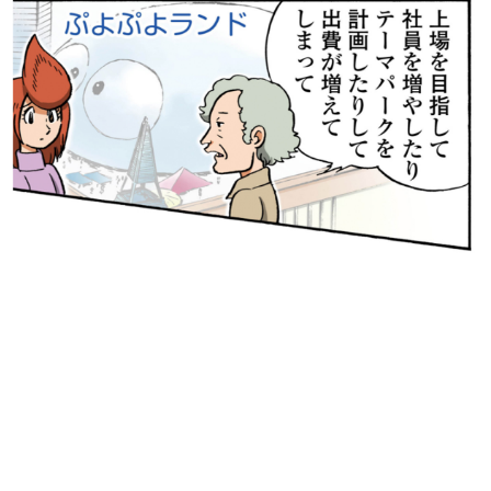
日本のコンテンツ産業やカルチャーに与えた影響を探る企
画です。
日本モバイルゲーム産業史
日本のモバイルゲーム史における主要なトピック・タイト
ルを網羅するほか、開発者へのインタビューや識者による
解説を掲載。約20年の歴史が一望できる決定版！
若ゲのいたり〜ゲームクリエイターの青春〜
『うつヌケ』『ペンと箸』等で知られるマンガ家・田中圭
一先生によるゲーム業界レポートマンガです。
なんでゲームは面白い？
ゲーム開発者・hamatsu氏がゲームの魅力を画面や操作の
具体的な形から解き明かしていく、硬派で骨太な評論連載
です。
ゲームが変えた日本語
「経験値」「裏技」「ラスボス」… ゲームにまつわる言葉
の起源や用法の変遷を、コンピューター文化史研究家・タ
イニーP氏が徹底調査。
カテゴリ
特集記事