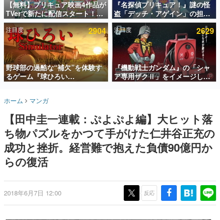
【無料】プリキュア映画4作品が
『名探偵プリキュア！』謎の怪
TVerで新たに配信スタート！な
盗「デッチ・アゲイン」の担当
インタビュー
んと2018年～2024年の映画ほぼ
キャストは天﨑滉平さんと判
注目度
2904
注目度
2629
すべてが見放題に、ぶっちゃけ
明。『Re:ゼロから始める異世
連載・特集一覧
ありえないラインナップ
界生活』オットー役、『ヒプノ
シスマイク』山田三郎役など
殿堂入り記事
SNS拡散数が数千以上！ ページビュー数万以上！ などな
野球部の過酷な“補欠”を体験す
『機動戦士ガンダム』の「シャ
ど。多くの人々に読まれた、電ファミ渾身の“殿堂入り”記
るゲーム『球ひろい
ア専用ザクⅡ」をイメージした
事をまとめました。
Simulator』が「1件」のウィッ
散水ホースリールが予約開始。
シュリストをもとにチェコ語に
本体にはシャアのパーソナルマ
ゲームの企画書
ホーム
マンガ
対応しSNSで話題に。『キング
ークやジオン公国軍のエンブレ
名作ゲームクリエイターの方々に製作時のエピソードをお
聞きし、ヒットする企画（ゲーム）とは何か？を探ってい
ダム・カム』開発元やチェコの
ム、型式番号などを配置
【田中圭一連載：ぷよぷよ編】大ヒット落
きます。
プロ野球選手から称賛の声
ち物パズルをかつて手がけた仁井谷正充の
赫本
この物語を解いてはいけない。『赫本』は、〈試験問題〉
成功と挫折。経営難で抱えた負債90億円か
の形をした短編ホラー小説集です。
らの復活
新世代に訊く
これからのデジタルゲーム市場を担う若きクリエイター達
の姿を追い、彼らのルーツと情熱を探っていきます。
2018年6月7日 12:00
反応
ゲーム世代の作家たち
ゲームに多大な影響を受けた作家さんに取材し、ゲームが