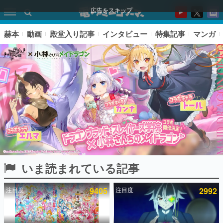
広告をスキップ
赫本
動画
殿堂入り記事
インタビュー
特集記事
マンガ
いま読まれている記事
ピックアップ
注目度
9405
注目度
2992
電ファミのいま読まれている記事ランキング
アプリセール情報