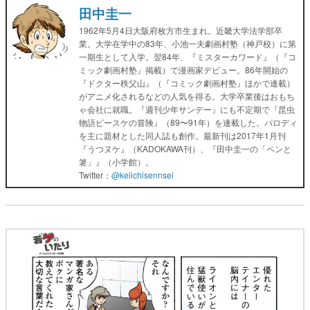
田中圭一
1962年5月4日大阪府枚方市生まれ。近畿大学法学部卒
業。大学在学中の83年、小池一夫劇画村塾（神戸校）に第
一期生として入学。翌84年、『ミスターカワード』（『コ
ミック劇画村塾』掲載）で漫画家デビュー。86年開始の
『ドクター秩父山』（『コミック劇画村塾』ほかで連載）
がアニメ化されるなどの人気を得る。大学卒業後はおもち
ゃ会社に就職。『週刊少年サンデー』にも不定期で『昆虫
物語ピースケの冒険』（89〜91年）を連載した。パロディ
を主に題材とした同人誌も創作。最新刊は2017年1月刊
『うつヌケ』（KADOKAWA刊）、『田中圭一の「ペンと
箸」』（小学館）。
Twitter：
@keiichisennsei