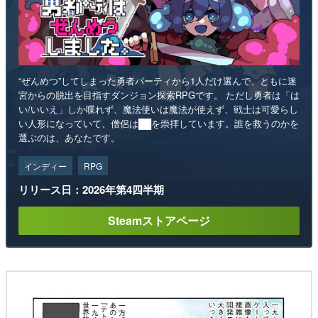
“ぜんめつ”してしまった勇者パーティから1人だけ選んで、ともに迷
宮からの脱出を目指すダンジョン探索RPGです。 ただし勇者は「は
い/いいえ」しか喋れず、魔法使いは魔法が使えず、戦士は可愛らし
い人形になっていて、僧侶は██を崇拝しています。誰を救うのかを
選ぶのは、あなたです。
インディー
RPG
リリース日：2026年第4四半期
Steamストアページ