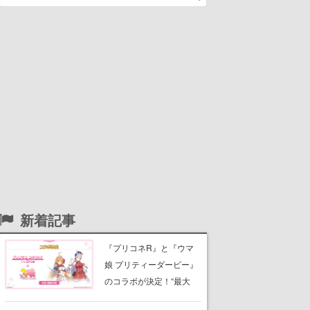
新着記事
『プリコネR』と『ウマ
娘 プリティーダービー』
のコラボが決定！“最大
170連無料”の8.5周年キャ