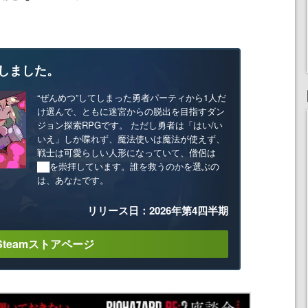
しました。
“ぜんめつ”してしまった勇者パーティから1人だ
け選んで、ともに迷宮からの脱出を目指すダン
ジョン探索RPGです。 ただし勇者は「はい/い
いえ」しか喋れず、魔法使いは魔法が使えず、
戦士は可愛らしい人形になっていて、僧侶は
██を崇拝しています。誰を救うのかを選ぶの
は、あなたです。
リリース日：2026年第4四半期
Steamストアページ