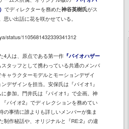
でディレクターを務めた
がス
）
神谷英樹氏
。思い出話に花を咲かせている。
miya/status/1105681432339341312
4人は、原点である第一作
『バイオハザー
もスタッフとして携わっている共通のメンバ
でキャラクターモデルとモーションデザイ
ョンデザインを担当。安保氏は『バイオ1』
ムに参加。門井氏は『バイオ1』で企画。神
、『バイオ2』でディレクションを務めてい
時の事情に誰よりも詳しいメンバーが集ま
た制作秘話や、オリジナルと『RE:2』の違