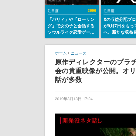
3696
注目度
注目度
「パリィ」や「ローリン
Xの収益分配プ
グ」で女の子と会話する
が9月7日をもっ
ソウルライク恋愛ゲーム
へ。新たな収益
『小早川さんはソウルラ
「Original Cont
イク』無料公開。返事に
Rewards Prog
失敗すると「YOU
発表
ホーム
ニュース
DIED」
原作ディレクターのプラチ
会の貴重映像が公開。オ
話が多数
2019年3月13日 17:24