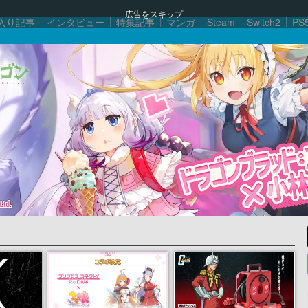
広告をスキップ
入り記事
インタビュー
特集記事
マンガ
Steam
Switch2
PS