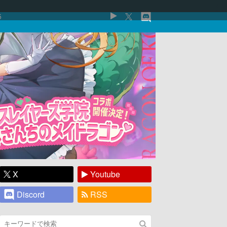
5
X
Youtube
Discord
RSS