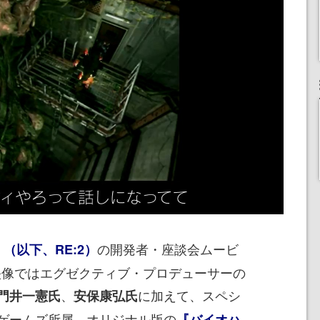
の開発者・座談会ムービ
』（以下、RE:2）
。映像ではエグゼクティブ・プロデューサーの
、
に加えて、スペシ
門井一憲氏
安保康弘氏
ゲームズ所属、オリジナル版の
『バイオハ