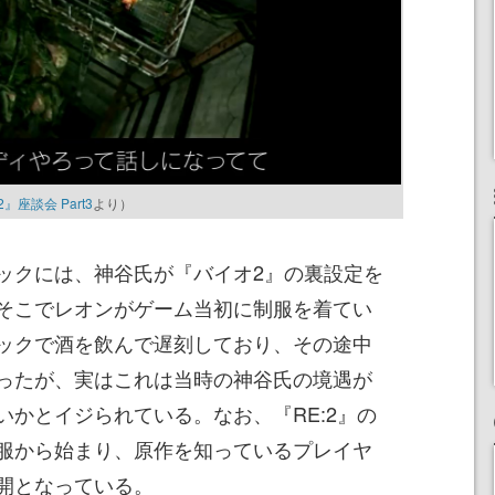
2』座談会 Part3
より）
クには、神谷氏が『バイオ2』の裏設定を
そこでレオンがゲーム当初に制服を着てい
ックで酒を飲んで遅刻しており、その途中
ったが、実はこれは当時の神谷氏の境遇が
いかとイジられている。なお、『RE:2』の
服から始まり、原作を知っているプレイヤ
開となっている。