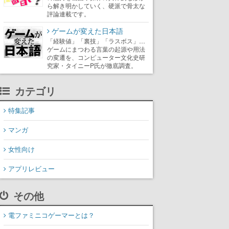
ら解き明かしていく、硬派で骨太な
評論連載です。
ゲームが変えた日本語
「経験値」「裏技」「ラスボス」…
ゲームにまつわる言葉の起源や用法
の変遷を、コンピューター文化史研
究家・タイニーP氏が徹底調査。
カテゴリ
特集記事
マンガ
女性向け
アプリレビュー
その他
電ファミニコゲーマーとは？