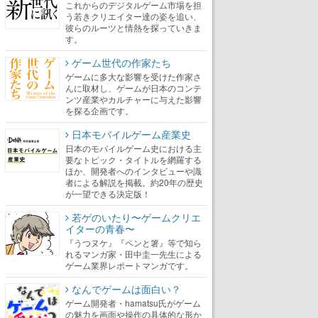
これからのデジタルゲーム市場を担
う若きクリエイター達の姿を追い、
彼らのルーツと情熱を探っていきま
す。
ゲーム世代の作家たち
ゲームに多大な影響を受けた作家さ
んに取材し、ゲームが日本のコンテ
ンツ産業やカルチャーに与えた影響
を探る企画です。
日本モバイルゲーム産業史
日本のモバイルゲーム史における主
要なトピック・タイトルを網羅する
ほか、開発者へのインタビューや識
者による解説を掲載。約20年の歴史
が一望できる決定版！
若ゲのいたり〜ゲームクリエ
イターの青春〜
『うつヌケ』『ペンと箸』等で知ら
れるマンガ家・田中圭一先生による
ゲーム業界レポートマンガです。
なんでゲームは面白い？
ゲーム開発者・hamatsu氏がゲーム
の魅力を画面や操作の具体的な形か