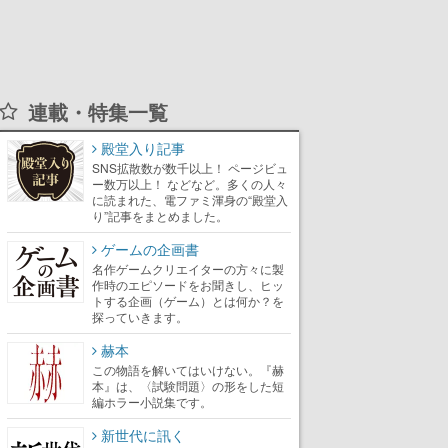
連載・特集一覧
殿堂入り記事
SNS拡散数が数千以上！ ページビュ
ー数万以上！ などなど。多くの人々
に読まれた、電ファミ渾身の“殿堂入
り”記事をまとめました。
ゲームの企画書
名作ゲームクリエイターの方々に製
作時のエピソードをお聞きし、ヒッ
トする企画（ゲーム）とは何か？を
探っていきます。
赫本
この物語を解いてはいけない。『赫
本』は、〈試験問題〉の形をした短
編ホラー小説集です。
新世代に訊く