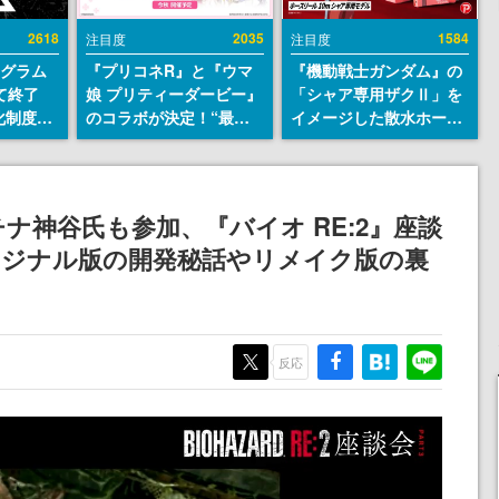
2618
2035
1584
注目度
注目度
ログラム
『プリコネR』と『ウマ
『機動戦士ガンダム』の
て終了
娘 プリティーダービー』
「シャア専用ザクⅡ」を
化制度
のコラボが決定！“最大
イメージした散水ホース
ent
170連無料”の8.5周年キ
リールが予約開始。本体
ram」を
ャンペーンなども発表
にはシャアのパーソナル
マークやジオン公国軍の
エンブレム、型式番号な
ナ神谷氏も参加、『バイオ RE:2』座談
どを配置
リジナル版の開発秘話やリメイク版の裏
反応