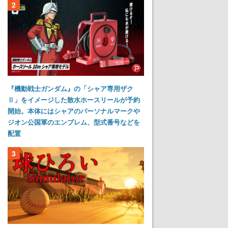
2
『機動戦士ガンダム』の「シャア専用ザク
Ⅱ」をイメージした散水ホースリールが予約
開始。本体にはシャアのパーソナルマークや
ジオン公国軍のエンブレム、型式番号などを
配置
3