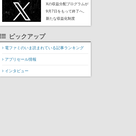
ンペーンなども発表
Xの収益分配プログラムが
9月7日をもって終了へ。
新たな収益化制度
「Original Content
Rewards Program」を発
ピックアップ
表
電ファミのいま読まれている記事ランキング
アプリセール情報
インタビュー