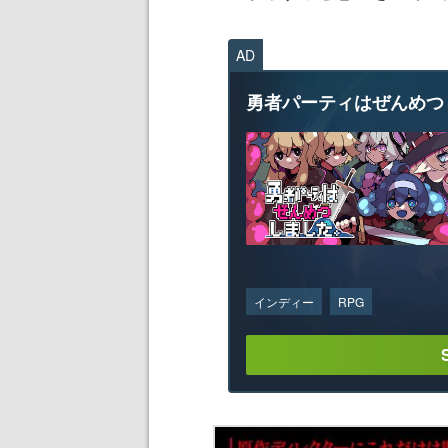
AD
勇者パーティはぜんめつ
インディー
RPG