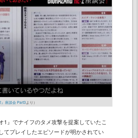
2』座談会 Part3
より）
1』でナイフのタメ攻撃を提案していたこ
してプレイしたエピソードが明かされてい