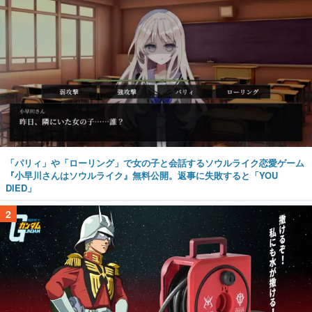
「パリィ」や「ローリング」で女の子と会話するソウルライク恋愛ゲーム
『小早川さんはソウルライク』無料公開。返事に失敗すると「YOU
DIED」
2