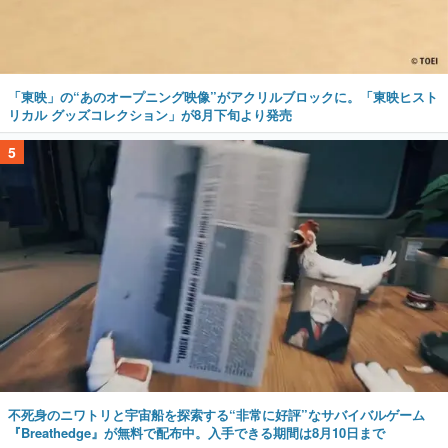
「東映」の“あのオープニング映像”がアクリルブロックに。「東映ヒスト
リカル グッズコレクション」が8月下旬より発売
5
不死身のニワトリと宇宙船を探索する“非常に好評”なサバイバルゲーム
『Breathedge』が無料で配布中。入手できる期間は8月10日まで