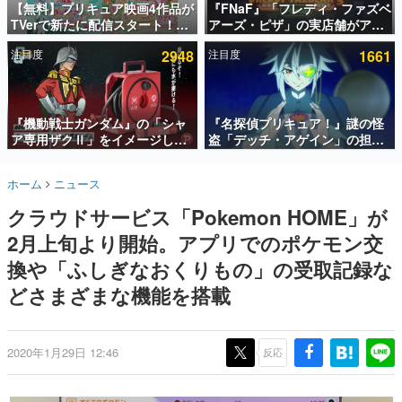
【無料】プリキュア映画4作品が
『FNaF』「フレディ・ファズベ
TVerで新たに配信スタート！な
アーズ・ピザ」の実店舗がアメ
インタビュー
んと2018年～2024年の映画ほぼ
リカの商業施設「American
注目度
2948
注目度
1661
すべてが見放題に、ぶっちゃけ
Dream」に2027年オープン！
連載・特集一覧
ありえないラインナップ
ScottGamesとの共同開発、食
事だけでなくステージショーや
殿堂入り記事
没入型のホラー体験も楽しめる
SNS拡散数が数千以上！ ページビュー数万以上！ などな
『機動戦士ガンダム』の「シャ
『名探偵プリキュア！』謎の怪
ど。多くの人々に読まれた、電ファミ渾身の“殿堂入り”記
ア専用ザクⅡ」をイメージした
盗「デッチ・アゲイン」の担当
事をまとめました。
散水ホースリールが予約開始。
キャストは天﨑滉平さんと判
本体にはシャアのパーソナルマ
明。『Re:ゼロから始める異世
ゲームの企画書
ホーム
ニュース
ークやジオン公国軍のエンブレ
界生活』オットー役、『ヒプノ
名作ゲームクリエイターの方々に製作時のエピソードをお
聞きし、ヒットする企画（ゲーム）とは何か？を探ってい
ム、型式番号などを配置
シスマイク』山田三郎役など
クラウドサービス「Pokemon HOME」が
きます。
2月上旬より開始。アプリでのポケモン交
赫本
この物語を解いてはいけない。『赫本』は、〈試験問題〉
換や「ふしぎなおくりもの」の受取記録な
の形をした短編ホラー小説集です。
どさまざまな機能を搭載
新世代に訊く
これからのデジタルゲーム市場を担う若きクリエイター達
の姿を追い、彼らのルーツと情熱を探っていきます。
2020年1月29日 12:46
反応
ゲーム世代の作家たち
ゲームに多大な影響を受けた作家さんに取材し、ゲームが