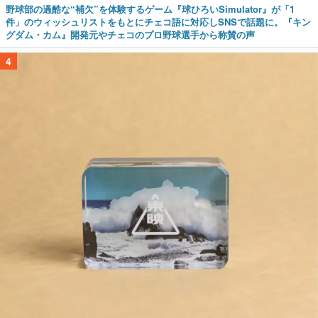
野球部の過酷な“補欠”を体験するゲーム『球ひろいSimulator』が「1
件」のウィッシュリストをもとにチェコ語に対応しSNSで話題に。『キン
グダム・カム』開発元やチェコのプロ野球選手から称賛の声
4