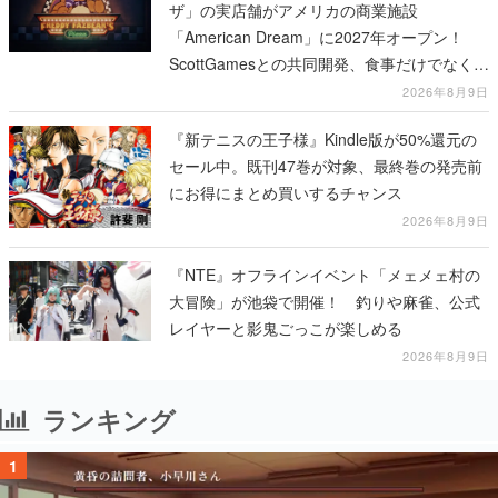
ザ」の実店舗がアメリカの商業施設
「American Dream」に2027年オープン！
ScottGamesとの共同開発、食事だけでなくス
テージショーや没入型のホラー体験も楽しめ
2026年8月9日
る
『新テニスの王子様』Kindle版が50%還元の
セール中。既刊47巻が対象、最終巻の発売前
にお得にまとめ買いするチャンス
2026年8月9日
『NTE』オフラインイベント「メェメェ村の
大冒険」が池袋で開催！ 釣りや麻雀、公式
レイヤーと影鬼ごっこが楽しめる
2026年8月9日
ランキング
1