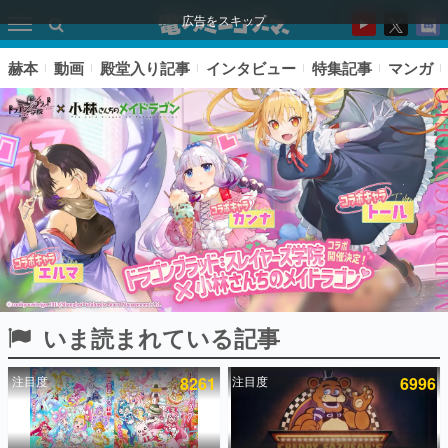
広告をスキップ
赫本
動画
殿堂入り記事
インタビュー
特集記事
マンガ
いま読まれている記事
ピックアップ
注目度
8261
注目度
6996
電ファミのいま読まれている記事ランキング
アプリセール情報