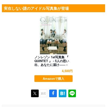
実在しない謎のアイドル写真集が登場
ノンレゾン 1st写真集 『
QUINTET 』 - 5人の思い
出、あなたに届け―― -
4,500円
Amazonで購入
反応