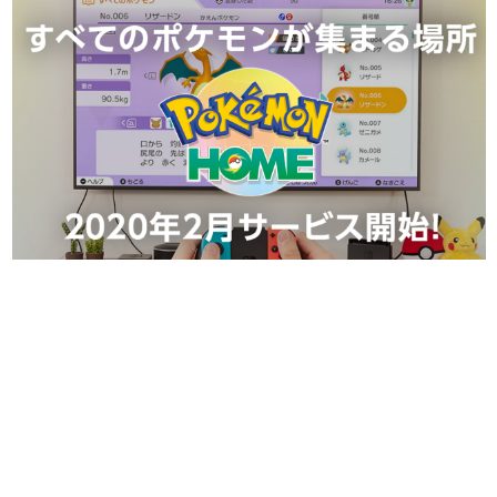
日本のコンテンツ産業やカルチャーに与えた影響を探る企
画です。
日本モバイルゲーム産業史
日本のモバイルゲーム史における主要なトピック・タイト
ルを網羅するほか、開発者へのインタビューや識者による
解説を掲載。約20年の歴史が一望できる決定版！
若ゲのいたり〜ゲームクリエイターの青春〜
『うつヌケ』『ペンと箸』等で知られるマンガ家・田中圭
一先生によるゲーム業界レポートマンガです。
なんでゲームは面白い？
ゲーム開発者・hamatsu氏がゲームの魅力を画面や操作の
具体的な形から解き明かしていく、硬派で骨太な評論連載
です。
ゲームが変えた日本語
「経験値」「裏技」「ラスボス」… ゲームにまつわる言葉
の起源や用法の変遷を、コンピューター文化史研究家・タ
イニーP氏が徹底調査。
カテゴリ
特集記事