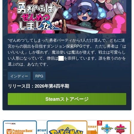
“ぜんめつ”してしまった勇者パーティから1人だけ選んで、ともに迷
宮からの脱出を目指すダンジョン探索RPGです。 ただし勇者は「は
い/いいえ」しか喋れず、魔法使いは魔法が使えず、戦士は可愛らし
い人形になっていて、僧侶は██を崇拝しています。誰を救うのかを
選ぶのは、あなたです。
インディー
RPG
リリース日：2026年第4四半期
Steamストアページ