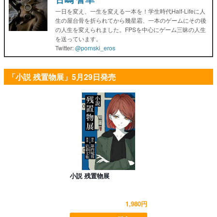
一日を変え、一生を変える一本を！学生時代Half-Lifeに人
生の屋台骨を折られてから幾星霜、一本のゲームにその後
の人生を変えられました。FPSを中心にゲーム三昧の人生
を送っています。
Twitter:
@pornski_eros
「小説 残置物展」5月29日発売
小説 残置物展
1,980円