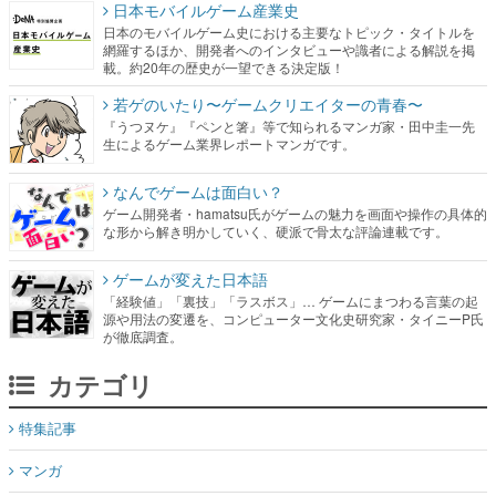
日本モバイルゲーム産業史
日本のモバイルゲーム史における主要なトピック・タイトルを
網羅するほか、開発者へのインタビューや識者による解説を掲
載。約20年の歴史が一望できる決定版！
若ゲのいたり〜ゲームクリエイターの青春〜
『うつヌケ』『ペンと箸』等で知られるマンガ家・田中圭一先
生によるゲーム業界レポートマンガです。
なんでゲームは面白い？
ゲーム開発者・hamatsu氏がゲームの魅力を画面や操作の具体的
な形から解き明かしていく、硬派で骨太な評論連載です。
ゲームが変えた日本語
「経験値」「裏技」「ラスボス」… ゲームにまつわる言葉の起
源や用法の変遷を、コンピューター文化史研究家・タイニーP氏
が徹底調査。
カテゴリ
特集記事
マンガ