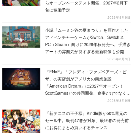
らオープンベータテスト開催、2027年2月下
旬に稼働予定
2026年8月9日
小説『ムーミン谷の夏まつり』を原作とした
アドベンチャーゲームがSwitch、Switch 2、
PC（Steam）向けに2026年秋発売へ。手描き
アートの雰囲気が良すぎる最新映像も公開
2026年8月9日
『FNaF』「フレディ・ファズベアーズ・ピ
ザ」の実店舗がアメリカの商業施設
「American Dream」に2027年オープン！
ScottGamesとの共同開発、食事だけでなくス
テージショーや没入型のホラー体験も楽しめ
2026年8月9日
る
『新テニスの王子様』Kindle版が50%還元の
セール中。既刊47巻が対象、最終巻の発売前
にお得にまとめ買いするチャンス