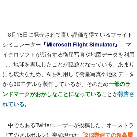
マンガ
女性向け
8月18日に発売されて高い評価を得ているフライト
アプリレビュー
シミュレーター
。マ
『Microsoft Flight Simulator』
その他
イクロソフトが所有する衛星写真や地図データを利用
電ファミニコゲーマーとは？
し、地球を再現したことが話題となっている。あまり
にも広大なため、AIを利用して衛星写真や地図データ
運営：株式会社マレ
から3Dモデルを製作しているが、そのため
一部のラ
ことが
ンドマークがおかしなことになっている
報告さ
れている。
中でもあるTwitterユーザーが投稿した、オーストラ
リアのメルボルンに突如現れた
「212階建ての超高層