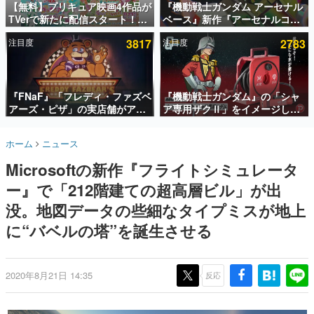
【無料】プリキュア映画4作品が
『機動戦士ガンダム アーセナル
TVerで新たに配信スタート！な
ベース』新作『アーセナルコマ
インタビュー
んと2018年～2024年の映画ほぼ
ンダー』発表！8月28日からオ
注目度
3817
注目度
2783
すべてが見放題に、ぶっちゃけ
ープンベータテスト開催、2027
連載・特集一覧
ありえないラインナップ
年2月下旬に稼働予定
殿堂入り記事
SNS拡散数が数千以上！ ページビュー数万以上！ などな
『FNaF』「フレディ・ファズベ
『機動戦士ガンダム』の「シャ
ど。多くの人々に読まれた、電ファミ渾身の“殿堂入り”記
アーズ・ピザ」の実店舗がアメ
ア専用ザクⅡ」をイメージした
事をまとめました。
リカの商業施設「American
散水ホースリールが予約開始。
Dream」に2027年オープン！
本体にはシャアのパーソナルマ
ゲームの企画書
ホーム
ニュース
ScottGamesとの共同開発、食
ークやジオン公国軍のエンブレ
名作ゲームクリエイターの方々に製作時のエピソードをお
聞きし、ヒットする企画（ゲーム）とは何か？を探ってい
事だけでなくステージショーや
ム、型式番号などを配置
Microsoftの新作『フライトシミュレータ
きます。
没入型のホラー体験も楽しめる
ー』で「212階建ての超高層ビル」が出
赫本
この物語を解いてはいけない。『赫本』は、〈試験問題〉
没。地図データの些細なタイプミスが地上
の形をした短編ホラー小説集です。
に“バベルの塔”を誕生させる
新世代に訊く
これからのデジタルゲーム市場を担う若きクリエイター達
の姿を追い、彼らのルーツと情熱を探っていきます。
2020年8月21日 14:35
反応
ゲーム世代の作家たち
ゲームに多大な影響を受けた作家さんに取材し、ゲームが