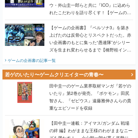
ウ・外山圭一郎らと共に『ICO』に込めら
れたこだわりを語り尽くす！【ゲームの企
画書】
【ゲームの企画書】『ペルソナ3』を築き
上げたのは反骨心とリスペクトだった。赤
い企画書のもとに集った“愚連隊”がシリー
ズを生まれ変わらせるまで【橋野桂インタ
ビュー】
ゲームの企画書
の記事一覧
若ゲのいたり〜ゲームクリエイターの青春〜
田中圭一のゲーム業界取材マンガ『若ゲの
いたり』第2巻が発売。『ポケモン』田尻
智さん、『ゼビウス』遠藤雅伸さんらの貴
重なエピソードを収録
【田中圭一連載：アイマス/ガンダム 戦場
の絆 編】わがままな王様のわがままなニー
ズを満たす！──小山順一朗が貫く姿勢に、