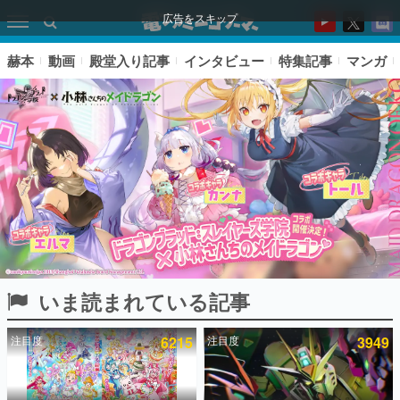
広告をスキップ
赫本
動画
殿堂入り記事
インタビュー
特集記事
マンガ
いま読まれている記事
ピックアップ
注目度
6215
注目度
3949
電ファミのいま読まれている記事ランキング
アプリセール情報