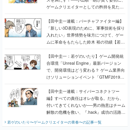
ゲームクリエイターとしての矜持を見た
【若ゲのいたり最終回】
【田中圭一連載：バーチャファイター編】
「新しい3D表現のために、軍事技術を採り
入れたい」世界情勢を味方につけて、ゲー
ムに革命をもたらした鈴木 裕の功績【若ゲ
のいたり】
【田中圭一：若ゲのいたり】ゲーム開発統
合環境「Unreal Engine」最新バージョン
で、開発環境はどう変わる？ ゲーム業界向
けソリューションイベント「GTMF2019」
に行って、より理解を深めよう【PR】
【田中圭一連載：サイバーコネクトツー
編】すべての責任はオレが取る。だから、
付いてきてくれないか──男の熱意はチーム
解散の危機を救い、『.hack』成功の活路を
開く。業界の快男児・松山 洋に流れる血は
若ゲのいたり〜ゲームクリエイターの青春〜
の記事一覧
『少年ジャンプ』色だった【若ゲのいた