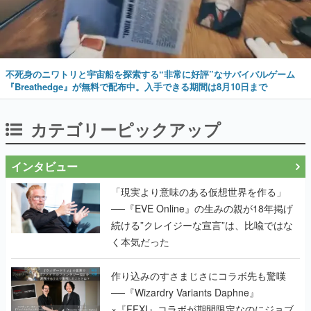
不死身のニワトリと宇宙船を探索する“非常に好評”なサバイバルゲーム
『Breathedge』が無料で配布中。入手できる期間は8月10日まで
カテゴリーピックアップ
インタビュー
「現実より意味のある仮想世界を作る」
──『EVE Online』の生みの親が18年掲げ
続ける”クレイジーな宣言”は、比喩ではな
く本気だった
作り込みのすさまじさにコラボ先も驚嘆
──『Wizardry Variants Daphne』
×『FFXI』コラボが期間限定なのにジョブ