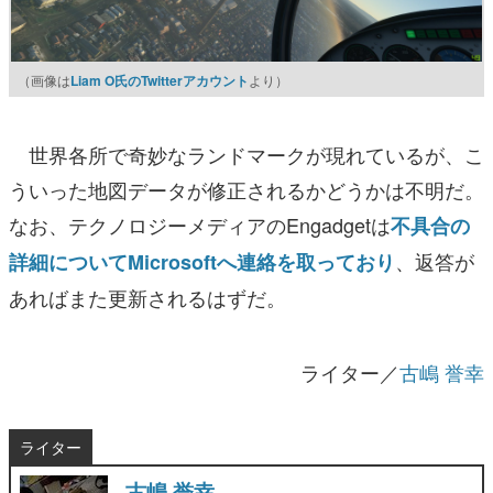
（画像は
Liam O氏のTwitterアカウント
より）
世界各所で奇妙なランドマークが現れているが、こ
ういった地図データが修正されるかどうかは不明だ。
なお、テクノロジーメディアのEngadgetは
不具合の
、返答が
詳細についてMicrosoftへ連絡を取っており
あればまた更新されるはずだ。
ライター／
古嶋 誉幸
ライター
古嶋 誉幸