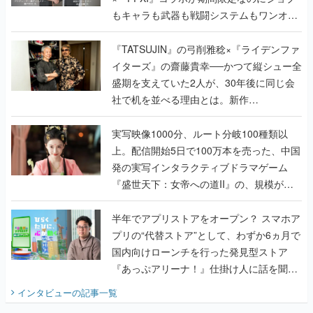
もキャラも武器も戦闘システムもワンオフ
で作り込まれた理由を両ディレクターに聞
く
『TATSUJIN』の弓削雅稔×『ライデンファ
イターズ』の齋藤貴幸──かつて縦シュー全
盛期を支えていた2人が、30年後に同じ会
社で机を並べる理由とは。新作
『TATSUJIN EXTREME』で初タッグを組
んだレジェンド2人に訊く開発秘話
実写映像1000分、ルート分岐100種類以
上。配信開始5日で100万本を売った、中国
発の実写インタラクティブドラマゲーム
『盛世天下：女帝への道II』の、規模が違
うこだわりをプロデューサーに聞いた
半年でアプリストアをオープン？ スマホア
プリの“代替ストア”として、わずか6ヵ月で
国内向けローンチを行った発見型ストア
『あっぷアリーナ！』仕掛け人に話を聞い
てみた
インタビュー
の記事一覧