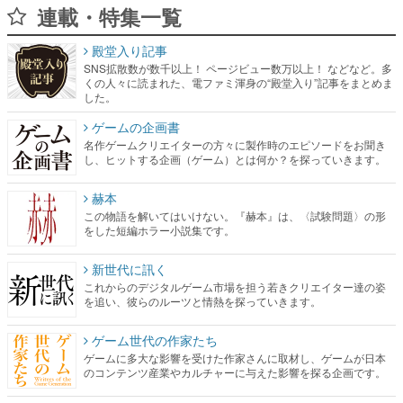
連載・特集一覧
殿堂入り記事
SNS拡散数が数千以上！ ページビュー数万以上！ などなど。多
くの人々に読まれた、電ファミ渾身の“殿堂入り”記事をまとめま
した。
ゲームの企画書
名作ゲームクリエイターの方々に製作時のエピソードをお聞き
し、ヒットする企画（ゲーム）とは何か？を探っていきます。
赫本
この物語を解いてはいけない。『赫本』は、〈試験問題〉の形
をした短編ホラー小説集です。
新世代に訊く
これからのデジタルゲーム市場を担う若きクリエイター達の姿
を追い、彼らのルーツと情熱を探っていきます。
ゲーム世代の作家たち
ゲームに多大な影響を受けた作家さんに取材し、ゲームが日本
のコンテンツ産業やカルチャーに与えた影響を探る企画です。