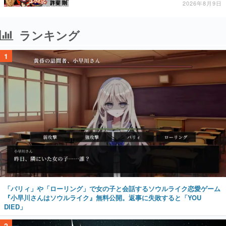
2026年8月9日
ランキング
1
「パリィ」や「ローリング」で女の子と会話するソウルライク恋愛ゲーム
『小早川さんはソウルライク』無料公開。返事に失敗すると「YOU
DIED」
2