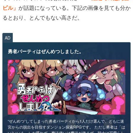
が話題になっている。下記の画像を見ても分か
ビル」
るとおり、とんでもない高さだ。
AD
勇者パーティはぜんめつしました。
“ぜんめつ”してしまった勇者パーティから1人だけ選んで、ともに迷
宮からの脱出を目指すダンジョン探索RPGです。 ただし勇者は「は
い/いいえ」しか喋れず、魔法使いは魔法が使えず、戦士は可愛らし