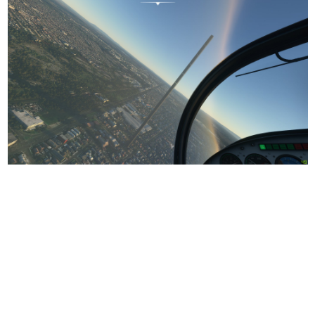
日本のコンテンツ産業やカルチャーに与えた影響を探る企
画です。
日本モバイルゲーム産業史
日本のモバイルゲーム史における主要なトピック・タイト
ルを網羅するほか、開発者へのインタビューや識者による
解説を掲載。約20年の歴史が一望できる決定版！
若ゲのいたり〜ゲームクリエイターの青春〜
『うつヌケ』『ペンと箸』等で知られるマンガ家・田中圭
一先生によるゲーム業界レポートマンガです。
なんでゲームは面白い？
ゲーム開発者・hamatsu氏がゲームの魅力を画面や操作の
具体的な形から解き明かしていく、硬派で骨太な評論連載
です。
ゲームが変えた日本語
「経験値」「裏技」「ラスボス」… ゲームにまつわる言葉
の起源や用法の変遷を、コンピューター文化史研究家・タ
イニーP氏が徹底調査。
カテゴリ
特集記事