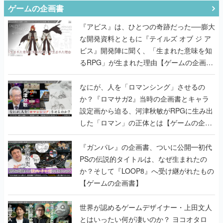
ゲームの企画書
『アビス』は、ひとつの奇跡だった──膨大
な開発資料とともに『テイルズ オブ ジ ア
ビス』開発陣に聞く、「生まれた意味を知
るRPG」が生まれた理由【ゲームの企画
書】
なにが、人を「ロマンシング」させるの
か？『ロマサガ2』当時の企画書とキャラ
設定画から迫る、河津秋敏がRPGに生み出
した「ロマン」の正体とは【ゲームの企画
書】
『ガンパレ』の企画書、ついに公開━初代
PSの伝説的タイトルは、なぜ生まれたの
か？そして『LOOP8』へ受け継がれたもの
【ゲームの企画書】
世界が認めるゲームデザイナー・上田文人
とはいったい何が凄いのか？ ヨコオタロ