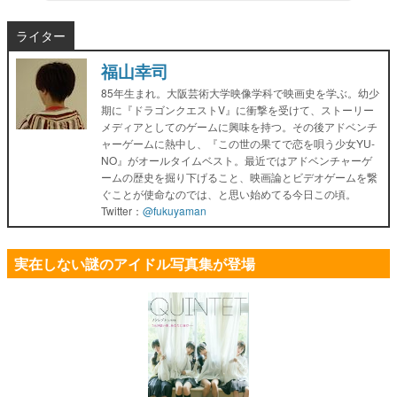
ライター
福山幸司
85年生まれ。大阪芸術大学映像学科で映画史を学ぶ。幼少
期に『ドラゴンクエストV』に衝撃を受けて、ストーリー
メディアとしてのゲームに興味を持つ。その後アドベンチ
ャーゲームに熱中し、『この世の果てで恋を唄う少女YU-
NO』がオールタイムベスト。最近ではアドベンチャーゲ
ームの歴史を掘り下げること、映画論とビデオゲームを繋
ぐことが使命なのでは、と思い始めてる今日この頃。
Twitter：
@fukuyaman
実在しない謎のアイドル写真集が登場