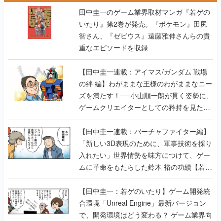
田中圭一のゲーム業界取材マンガ『若ゲの
いたり』第2巻が発売。『ポケモン』田尻
智さん、『ゼビウス』遠藤雅伸さんらの貴
重なエピソードを収録
【田中圭一連載：アイマス/ガンダム 戦場
の絆 編】わがままな王様のわがままなニー
ズを満たす！──小山順一朗が貫く姿勢に、
ゲームクリエイターとしての矜持を見た
【若ゲのいたり最終回】
【田中圭一連載：バーチャファイター編】
「新しい3D表現のために、軍事技術を採り
入れたい」世界情勢を味方につけて、ゲー
ムに革命をもたらした鈴木 裕の功績【若ゲ
のいたり】
【田中圭一：若ゲのいたり】ゲーム開発統
合環境「Unreal Engine」最新バージョン
で、開発環境はどう変わる？ ゲーム業界向