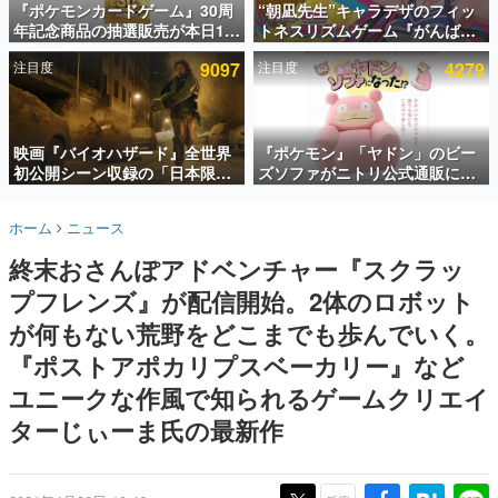
『ポケモンカードゲーム』30周
“朝凪先生”キャラデザのフィッ
年記念商品の抽選販売が本日12
トネスリズムゲーム『がんば
インタビュー
時より開始。拡張パック「30th
れ！チアリズム』Steamストア
注目度
9097
注目度
4279
CELEBRATION」のボックス
ページが公開。キャラクターの
連載・特集一覧
に、「プレミアムデッキセット
CVは陽向葵ゅかさん
エーフィ・ブラッキー」
殿堂入り記事
「FUTURISTIC BOX」の計3商
SNS拡散数が数千以上！ ページビュー数万以上！ などな
品
映画『バイオハザード』全世界
『ポケモン』「ヤドン」のビー
ど。多くの人々に読まれた、電ファミ渾身の“殿堂入り”記
初公開シーン収録の「日本限
ズソファがニトリ公式通販にて
事をまとめました。
定」予告映像が解禁。バイオの
販売中。かわいらしい顔や立体
日（8月10日）にあわせて、
感のある耳、ソファの後ろにつ
ゲームの企画書
ホーム
ニュース
「ラクーンシティ総合病院」へ
いたしっぽなどで「ヤドン」の
名作ゲームクリエイターの方々に製作時のエピソードをお
聞きし、ヒットする企画（ゲーム）とは何か？を探ってい
行く配達人の姿が披露
かわいさを表現
終末おさんぽアドベンチャー『スクラッ
きます。
プフレンズ』が配信開始。2体のロボット
赫本
この物語を解いてはいけない。『赫本』は、〈試験問題〉
が何もない荒野をどこまでも歩んでいく。
の形をした短編ホラー小説集です。
『ポストアポカリプスベーカリー』など
ユニークな作風で知られるゲームクリエイ
新世代に訊く
これからのデジタルゲーム市場を担う若きクリエイター達
ターじぃーま氏の最新作
の姿を追い、彼らのルーツと情熱を探っていきます。
ゲーム世代の作家たち
ゲームに多大な影響を受けた作家さんに取材し、ゲームが