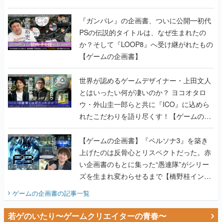
書】
『ガンパレ』の企画書、ついに公開━初代
PSの伝説的タイトルは、なぜ生まれたの
か？そして『LOOP8』へ受け継がれたもの
【ゲームの企画書】
世界が認めるゲームデザイナー・上田文人
とはいったい何が凄いのか？ ヨコオタロ
ウ・外山圭一郎らと共に『ICO』に込めら
れたこだわりを語り尽くす！【ゲームの企
画書】
【ゲームの企画書】『ペルソナ3』を築き
上げたのは反骨心とリスペクトだった。赤
い企画書のもとに集った“愚連隊”がシリー
ズを生まれ変わらせるまで【橋野桂インタ
ビュー】
ゲームの企画書
の記事一覧
若ゲのいたり〜ゲームクリエイターの青春〜