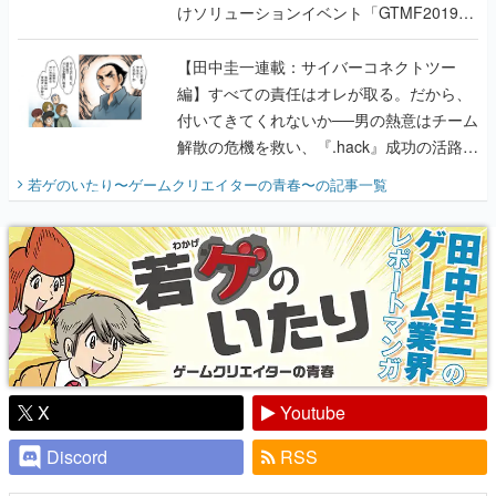
けソリューションイベント「GTMF2019」
に行って、より理解を深めよう【PR】
【田中圭一連載：サイバーコネクトツー
編】すべての責任はオレが取る。だから、
付いてきてくれないか──男の熱意はチーム
解散の危機を救い、『.hack』成功の活路を
開く。業界の快男児・松山 洋に流れる血は
若ゲのいたり〜ゲームクリエイターの青春〜
の記事一覧
『少年ジャンプ』色だった【若ゲのいた
り】
X
Youtube
Discord
RSS