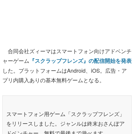
マンガ
女性向け
アプリレビュー
その他
合同会社ズィーマはスマートフォン向けアドベンチ
ャーゲーム
『スクラップフレンズ』の配信開始を発表
電ファミニコゲーマーとは？
した。プラットフォームはAndroid、iOS。広告・ア
運営：株式会社マレ
プリ内購入ありの基本無料ゲームとなる。
スマートフォン用ゲーム「スクラップフレンズ」
をリリースしました。ジャンルは終末おさんぽア
ドベンチャー、無料で最後まで遊べます。