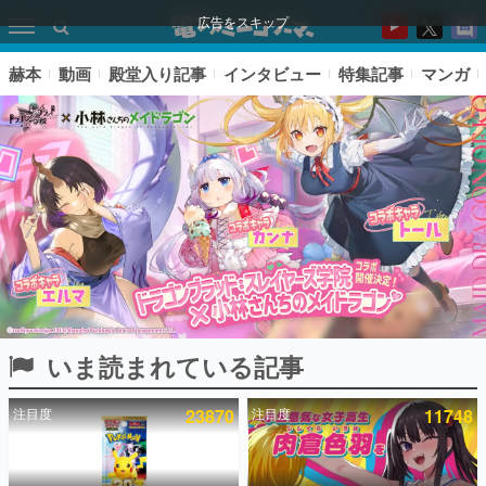
広告をスキップ
赫本
動画
殿堂入り記事
インタビュー
特集記事
マンガ
いま読まれている記事
ピックアップ
注目度
23870
注目度
11748
電ファミのいま読まれている記事ランキング
アプリセール情報