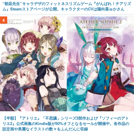
“朝凪先生”キャラデザのフィットネスリズムゲーム『がんばれ！チアリズ
ム』Steamストアページが公開。キャラクターのCVは陽向葵ゅかさん
4
【半額】『アトリエ』「不思議」シリーズ3部作および『ソフィーのアト
リエ2』公式画集のKindle版が50%オフとなるセールが開催中。各作品の
設定画や美麗なイラストの数々をふんだんに収録