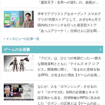
『盛世天下：女帝への道II』の、規模が違
うこだわりをプロデューサーに聞いた
半年でアプリストアをオープン？ スマホア
プリの“代替ストア”として、わずか6ヵ月で
国内向けローンチを行った発見型ストア
『あっぷアリーナ！』仕掛け人に話を聞い
てみた
インタビュー
の記事一覧
ゲームの企画書
『アビス』は、ひとつの奇跡だった──膨大
な開発資料とともに『テイルズ オブ ジ ア
ビス』開発陣に聞く、「生まれた意味を知
るRPG」が生まれた理由【ゲームの企画
書】
なにが、人を「ロマンシング」させるの
か？『ロマサガ2』当時の企画書とキャラ
設定画から迫る、河津秋敏がRPGに生み出
した「ロマン」の正体とは【ゲームの企画