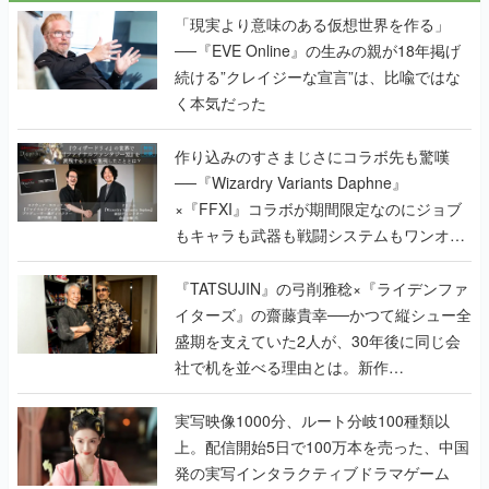
「現実より意味のある仮想世界を作る」
──『EVE Online』の生みの親が18年掲げ
続ける”クレイジーな宣言”は、比喩ではな
く本気だった
作り込みのすさまじさにコラボ先も驚嘆
──『Wizardry Variants Daphne』
×『FFXI』コラボが期間限定なのにジョブ
もキャラも武器も戦闘システムもワンオフ
で作り込まれた理由を両ディレクターに聞
く
『TATSUJIN』の弓削雅稔×『ライデンファ
イターズ』の齋藤貴幸──かつて縦シュー全
盛期を支えていた2人が、30年後に同じ会
社で机を並べる理由とは。新作
『TATSUJIN EXTREME』で初タッグを組
んだレジェンド2人に訊く開発秘話
実写映像1000分、ルート分岐100種類以
上。配信開始5日で100万本を売った、中国
発の実写インタラクティブドラマゲーム