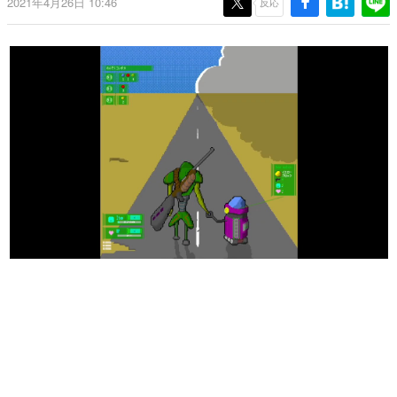
2021年4月26日 10:46
反応
日本のコンテンツ産業やカルチャーに与えた影響を探る企
画です。
日本モバイルゲーム産業史
日本のモバイルゲーム史における主要なトピック・タイト
ルを網羅するほか、開発者へのインタビューや識者による
解説を掲載。約20年の歴史が一望できる決定版！
若ゲのいたり〜ゲームクリエイターの青春〜
『うつヌケ』『ペンと箸』等で知られるマンガ家・田中圭
一先生によるゲーム業界レポートマンガです。
なんでゲームは面白い？
ゲーム開発者・hamatsu氏がゲームの魅力を画面や操作の
具体的な形から解き明かしていく、硬派で骨太な評論連載
です。
ゲームが変えた日本語
「経験値」「裏技」「ラスボス」… ゲームにまつわる言葉
の起源や用法の変遷を、コンピューター文化史研究家・タ
イニーP氏が徹底調査。
カテゴリ
特集記事