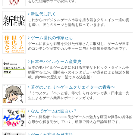
をした短編ホラー小説集です。
新世代に訊く
これからのデジタルゲーム市場を担う若きクリエイター達の姿
を追い、彼らのルーツと情熱を探っていきます。
ゲーム世代の作家たち
ゲームに多大な影響を受けた作家さんに取材し、ゲームが日本
のコンテンツ産業やカルチャーに与えた影響を探る企画です。
日本モバイルゲーム産業史
日本のモバイルゲーム史における主要なトピック・タイトルを
網羅するほか、開発者へのインタビューや識者による解説を掲
載。約20年の歴史が一望できる決定版！
若ゲのいたり〜ゲームクリエイターの青春〜
『うつヌケ』『ペンと箸』等で知られるマンガ家・田中圭一先
生によるゲーム業界レポートマンガです。
なんでゲームは面白い？
ゲーム開発者・hamatsu氏がゲームの魅力を画面や操作の具体的
な形から解き明かしていく、硬派で骨太な評論連載です。
ゲームが変えた日本語