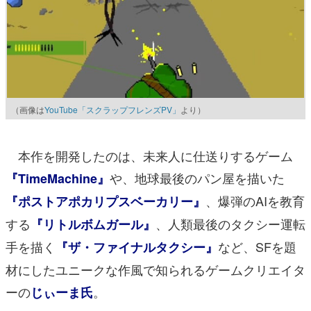
（画像は
YouTube「スクラップフレンズPV」
より）
本作を開発したのは、未来人に仕送りするゲーム
や、地球最後のパン屋を描いた
『TimeMachine』
、爆弾のAIを教育
『ポストアポカリプスベーカリー』
する
、人類最後のタクシー運転
『リトルボムガール』
手を描く
など、SFを題
『ザ・ファイナルタクシー』
材にしたユニークな作風で知られるゲームクリエイタ
ーの
。
じぃーま氏