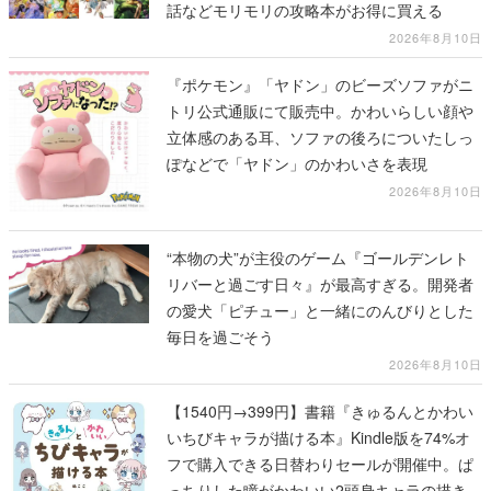
話などモリモリの攻略本がお得に買える
2026年8月10日
『ポケモン』「ヤドン」のビーズソファがニ
トリ公式通販にて販売中。かわいらしい顔や
立体感のある耳、ソファの後ろについたしっ
ぽなどで「ヤドン」のかわいさを表現
2026年8月10日
“本物の犬”が主役のゲーム『ゴールデンレト
リバーと過ごす日々』が最高すぎる。開発者
の愛犬「ピチュー」と一緒にのんびりとした
毎日を過ごそう
2026年8月10日
【1540円→399円】書籍『きゅるんとかわい
いちびキャラが描ける本』Kindle版を74%オ
フで購入できる日替わりセールが開催中。ぱ
っちりした瞳がかわいい2頭身キャラの描き方