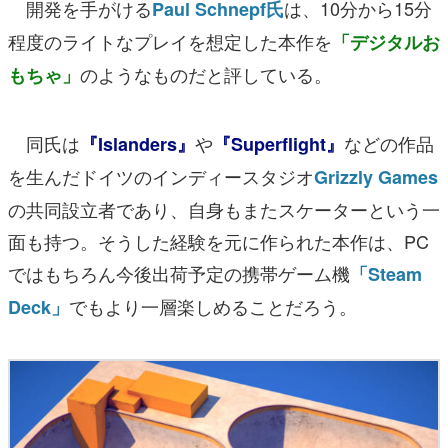
開発を手がける
は、10分から15分
Paul Schnepf氏
程度のライトなプレイを想定した本作を
「デジタルお
のようなものだと評している。
もちゃ」
同氏は
や
などの作品
『Islanders』
『Superflight』
を生んだドイツのインディースタジオ
Grizzly Games
の共同設立者であり、自身もまたスケーターという一
面も持つ。そうした経験を元に作られた本作は、PC
ではもちろん今後出荷予定の携帯ゲーム機
「Steam
でもより一層楽しめることだろう。
Deck」