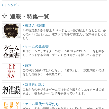
インタビュー
連載・特集一覧
殿堂入り記事
SNS拡散数が数千以上！ ページビュー数万以上！ などなど。多
くの人々に読まれた、電ファミ渾身の“殿堂入り”記事をまとめま
した。
ゲームの企画書
名作ゲームクリエイターの方々に製作時のエピソードをお聞き
し、ヒットする企画（ゲーム）とは何か？を探っていきます。
赫本
この物語を解いてはいけない。『赫本』は、〈試験問題〉の形
をした短編ホラー小説集です。
新世代に訊く
これからのデジタルゲーム市場を担う若きクリエイター達の姿
を追い、彼らのルーツと情熱を探っていきます。
ゲーム世代の作家たち
ゲームに多大な影響を受けた作家さんに取材し、ゲームが日本