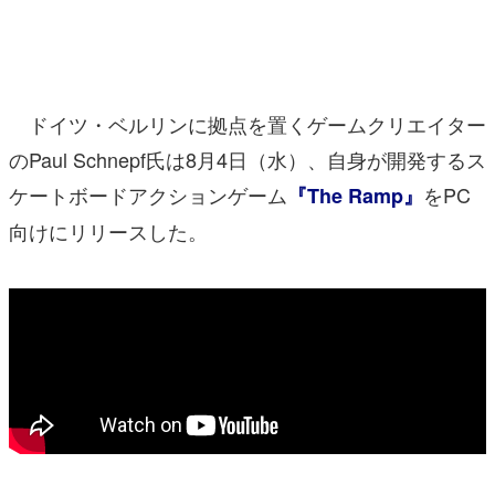
マンガ
女性向け
ドイツ・ベルリンに拠点を置くゲームクリエイター
アプリレビュー
のPaul Schnepf氏は8月4日（水）、自身が開発するス
その他
ケートボードアクションゲーム
をPC
『The Ramp』
電ファミニコゲーマーとは？
向けにリリースした。
運営：株式会社マレ