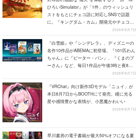
ひろいSimulator』が「1件」のウィッシュリ
ストをもとにチェコ語に対応しSNSで話題
に。『キングダム・カム』開発元やチェコの
プロ野球選手から称賛の声
2026年8月7日
『白雪姫』や『シンデレラ』、ディズニーの
名作10作品がABEMAに初登場。『101匹わん
ちゃん』に『ピーター・パン』、『くまのプ
ーさん』など、毎日1作品が午後3時と夜8時
に2回放送
2026年8月7日
『VRChat』向け新作3Dモデル「ニュイ」が
本日8月7日からBOOTHにて発売。瞳に光る
星や感情豊かな表情が、小悪魔かわいい
2026年8月7日
早川書房の電子書籍が最大50%オフになる夏