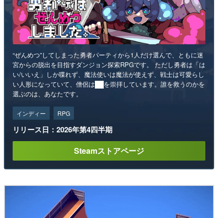
“ぜんめつ”してしまった勇者パーティから1人だけ選んで、ともに迷
宮からの脱出を目指すダンジョン探索RPGです。 ただし勇者は「は
い/いいえ」しか喋れず、魔法使いは魔法が使えず、戦士は可愛らし
い人形になっていて、僧侶は██を崇拝しています。誰を救うのかを
選ぶのは、あなたです。
インディー
RPG
リリース日：2026年第4四半期
Steamストアページ