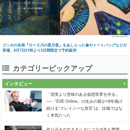
ゴッホの名画『ローヌ川の星月夜』をあしらった傘やトートバッグなどが
登場。8月7日21時より2日間限定で予約販売
カテゴリーピックアップ
インタビュー
「現実より意味のある仮想世界を作る」
──『EVE Online』の生みの親が18年掲げ
続ける”クレイジーな宣言”は、比喩ではな
く本気だった
作り込みのすさまじさにコラボ先も驚嘆