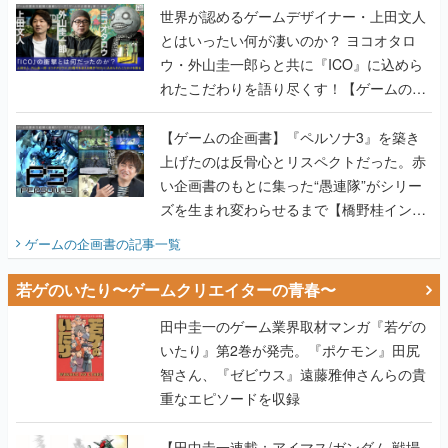
世界が認めるゲームデザイナー・上田文人
とはいったい何が凄いのか？ ヨコオタロ
ウ・外山圭一郎らと共に『ICO』に込めら
れたこだわりを語り尽くす！【ゲームの企
画書】
【ゲームの企画書】『ペルソナ3』を築き
上げたのは反骨心とリスペクトだった。赤
い企画書のもとに集った“愚連隊”がシリー
ズを生まれ変わらせるまで【橋野桂インタ
ビュー】
ゲームの企画書
の記事一覧
若ゲのいたり〜ゲームクリエイターの青春〜
田中圭一のゲーム業界取材マンガ『若ゲの
いたり』第2巻が発売。『ポケモン』田尻
智さん、『ゼビウス』遠藤雅伸さんらの貴
重なエピソードを収録
【田中圭一連載：アイマス/ガンダム 戦場