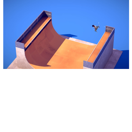
日本のコンテンツ産業やカルチャーに与えた影響を探る企
画です。
日本モバイルゲーム産業史
日本のモバイルゲーム史における主要なトピック・タイト
ルを網羅するほか、開発者へのインタビューや識者による
解説を掲載。約20年の歴史が一望できる決定版！
若ゲのいたり〜ゲームクリエイターの青春〜
『うつヌケ』『ペンと箸』等で知られるマンガ家・田中圭
一先生によるゲーム業界レポートマンガです。
なんでゲームは面白い？
ゲーム開発者・hamatsu氏がゲームの魅力を画面や操作の
具体的な形から解き明かしていく、硬派で骨太な評論連載
です。
ゲームが変えた日本語
「経験値」「裏技」「ラスボス」… ゲームにまつわる言葉
の起源や用法の変遷を、コンピューター文化史研究家・タ
イニーP氏が徹底調査。
カテゴリ
特集記事