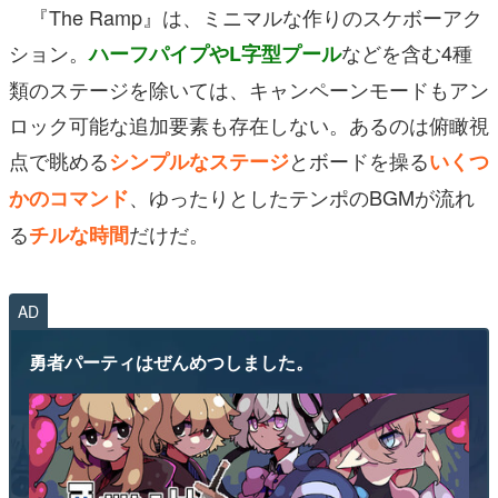
『The Ramp』は、ミニマルな作りのスケボーアク
ション。
などを含む4種
ハーフパイプやL字型プール
類のステージを除いては、キャンペーンモードもアン
ロック可能な追加要素も存在しない。あるのは俯瞰視
点で眺める
とボードを操る
シンプルなステージ
いくつ
、ゆったりとしたテンポのBGMが流れ
かのコマンド
る
だけだ。
チルな時間
AD
勇者パーティはぜんめつしました。