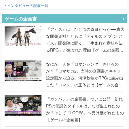
てみた
インタビュー
の記事一覧
ゲームの企画書
『アビス』は、ひとつの奇跡だった──膨大
な開発資料とともに『テイルズ オブ ジ ア
ビス』開発陣に聞く、「生まれた意味を知
るRPG」が生まれた理由【ゲームの企画
書】
なにが、人を「ロマンシング」させるの
か？『ロマサガ2』当時の企画書とキャラ
設定画から迫る、河津秋敏がRPGに生み出
した「ロマン」の正体とは【ゲームの企画
書】
『ガンパレ』の企画書、ついに公開━初代
PSの伝説的タイトルは、なぜ生まれたの
か？そして『LOOP8』へ受け継がれたもの
【ゲームの企画書】