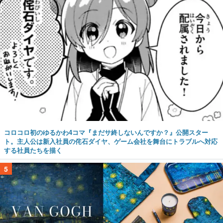
コロコロ初のゆるかわ4コマ『まだサ終しないんですか？』公開スター
ト。主人公は新入社員の侘石ダイヤ、ゲーム会社を舞台にトラブルへ対応
する社員たちを描く
5