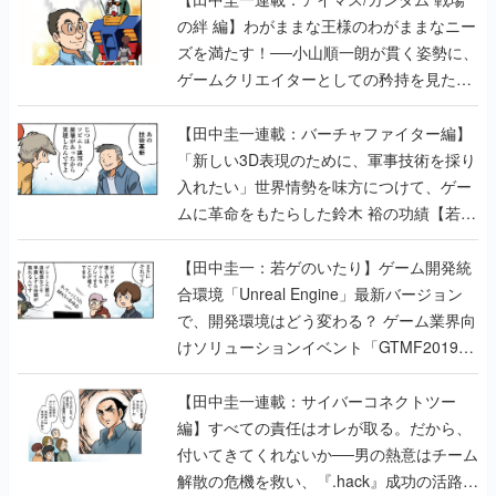
の絆 編】わがままな王様のわがままなニー
ズを満たす！──小山順一朗が貫く姿勢に、
ゲームクリエイターとしての矜持を見た
【若ゲのいたり最終回】
【田中圭一連載：バーチャファイター編】
「新しい3D表現のために、軍事技術を採り
入れたい」世界情勢を味方につけて、ゲー
ムに革命をもたらした鈴木 裕の功績【若ゲ
のいたり】
【田中圭一：若ゲのいたり】ゲーム開発統
合環境「Unreal Engine」最新バージョン
で、開発環境はどう変わる？ ゲーム業界向
けソリューションイベント「GTMF2019」
に行って、より理解を深めよう【PR】
【田中圭一連載：サイバーコネクトツー
編】すべての責任はオレが取る。だから、
付いてきてくれないか──男の熱意はチーム
解散の危機を救い、『.hack』成功の活路を