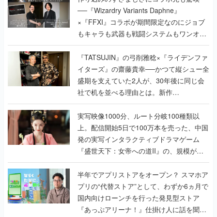
──『Wizardry Variants Daphne』
×『FFXI』コラボが期間限定なのにジョブ
もキャラも武器も戦闘システムもワンオフ
で作り込まれた理由を両ディレクターに聞
く
『TATSUJIN』の弓削雅稔×『ライデンファ
イターズ』の齋藤貴幸──かつて縦シュー全
盛期を支えていた2人が、30年後に同じ会
社で机を並べる理由とは。新作
『TATSUJIN EXTREME』で初タッグを組
んだレジェンド2人に訊く開発秘話
実写映像1000分、ルート分岐100種類以
上。配信開始5日で100万本を売った、中国
発の実写インタラクティブドラマゲーム
『盛世天下：女帝への道II』の、規模が違
うこだわりをプロデューサーに聞いた
半年でアプリストアをオープン？ スマホア
プリの“代替ストア”として、わずか6ヵ月で
国内向けローンチを行った発見型ストア
『あっぷアリーナ！』仕掛け人に話を聞い