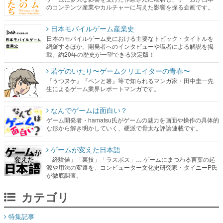
のコンテンツ産業やカルチャーに与えた影響を探る企画です。
日本モバイルゲーム産業史
日本のモバイルゲーム史における主要なトピック・タイトルを
網羅するほか、開発者へのインタビューや識者による解説を掲
載。約20年の歴史が一望できる決定版！
若ゲのいたり〜ゲームクリエイターの青春〜
『うつヌケ』『ペンと箸』等で知られるマンガ家・田中圭一先
生によるゲーム業界レポートマンガです。
なんでゲームは面白い？
ゲーム開発者・hamatsu氏がゲームの魅力を画面や操作の具体的
な形から解き明かしていく、硬派で骨太な評論連載です。
ゲームが変えた日本語
「経験値」「裏技」「ラスボス」… ゲームにまつわる言葉の起
源や用法の変遷を、コンピューター文化史研究家・タイニーP氏
が徹底調査。
カテゴリ
特集記事