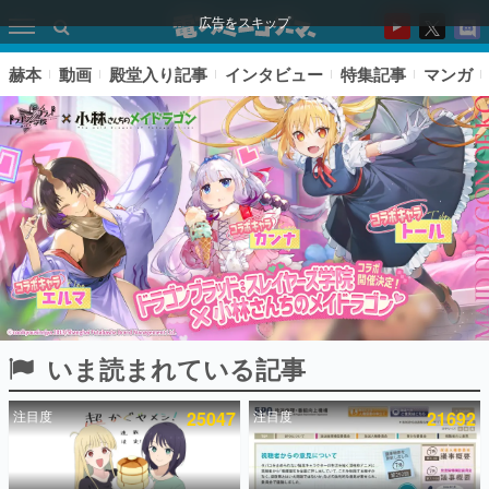
広告をスキップ
赫本
動画
殿堂入り記事
インタビュー
特集記事
マンガ
いま読まれている記事
ピックアップ
注目度
25047
注目度
21692
電ファミのいま読まれている記事ランキング
アプリセール情報