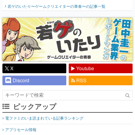
開く。業界の快男児・松山 洋に流れる血は
若ゲのいたり〜ゲームクリエイターの青春〜
の記事一覧
『少年ジャンプ』色だった【若ゲのいた
り】
X
Youtube
Discord
RSS
ピックアップ
電ファミのいま読まれている記事ランキング
アプリセール情報