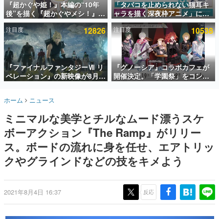
『超かぐや姫！』本編の“10年
「タバコを止められない猫耳キ
後”を描く『超かぐやメシ！』
ャラを描く深夜枠アニメ」に視
インタビュー
Web連載決定。新たなWebマン
聴者の一部から批判意見。違法
注目度
12826
注目度
10538
ガレーベル「ビビビコミック」
薬物の使用と思しき描写も含め
連載・特集一覧
にて特別話が掲載スタート、あ
て、BPOが議論を交わす
のお話には…まだ続きがある！
殿堂入り記事
SNS拡散数が数千以上！ ページビュー数万以上！ などな
『ファイナルファンタジーⅦ リ
『グノーシア』コラボカフェが
ど。多くの人々に読まれた、電ファミ渾身の“殿堂入り”記
ベレーション』の新映像が8月
開催決定。「学園祭」をコンセ
事をまとめました。
26日早朝に公開へ。『FF7』リ
プトに、模擬店やセツやSQ、ラ
メイクシリーズの完結編、
キオたちが学祭バンドを楽しむ
ゲームの企画書
ホーム
ニュース
「gamescom」のオープニング
様子を切り取った新グッズが展
名作ゲームクリエイターの方々に製作時のエピソードをお
聞きし、ヒットする企画（ゲーム）とは何か？を探ってい
ナイトライブにてディレクター
開
ミニマルな美学とチルなムード漂うスケ
きます。
の浜口直樹氏が登壇する予定
ボーアクション『The Ramp』がリリー
赫本
この物語を解いてはいけない。『赫本』は、〈試験問題〉
ス。ボードの流れに身を任せ、エアトリッ
の形をした短編ホラー小説集です。
クやグラインドなどの技をキメよう
新世代に訊く
これからのデジタルゲーム市場を担う若きクリエイター達
の姿を追い、彼らのルーツと情熱を探っていきます。
2021年8月4日 16:37
反応
ゲーム世代の作家たち
ゲームに多大な影響を受けた作家さんに取材し、ゲームが