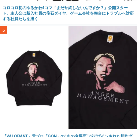
コロコロ初のゆるかわ4コマ『まだサ終しないんですか？』公開スター
ト。主人公は新入社員の侘石ダイヤ、ゲーム会社を舞台にトラブルへ対応
する社員たちを描く
5
『VALORANT』元プロ「GON」の“あの名場面”がデザインされた新作グ