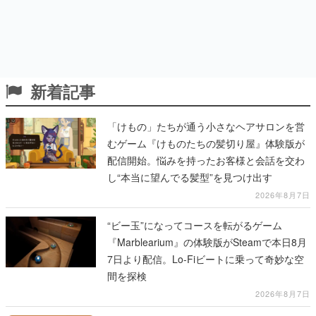
新着記事
「けもの」たちが通う小さなヘアサロンを営
むゲーム『けものたちの髪切り屋』体験版が
配信開始。悩みを持ったお客様と会話を交わ
し“本当に望んでる髪型”を見つけ出す
2026年8月7日
“ビー玉”になってコースを転がるゲーム
『Marblearium』の体験版がSteamで本日8月
7日より配信。Lo-Fiビートに乗って奇妙な空
間を探検
2026年8月7日