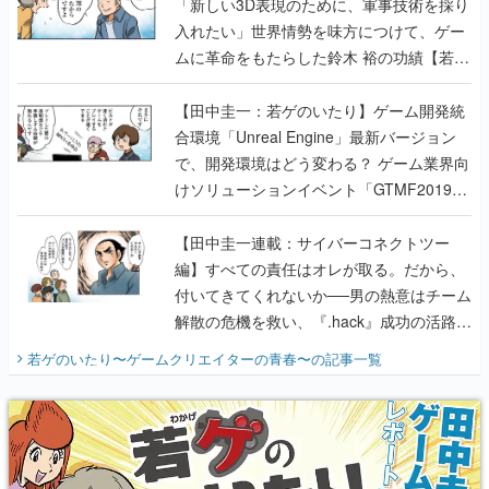
「新しい3D表現のために、軍事技術を採り
入れたい」世界情勢を味方につけて、ゲー
ムに革命をもたらした鈴木 裕の功績【若ゲ
のいたり】
【田中圭一：若ゲのいたり】ゲーム開発統
合環境「Unreal Engine」最新バージョン
で、開発環境はどう変わる？ ゲーム業界向
けソリューションイベント「GTMF2019」
に行って、より理解を深めよう【PR】
【田中圭一連載：サイバーコネクトツー
編】すべての責任はオレが取る。だから、
付いてきてくれないか──男の熱意はチーム
解散の危機を救い、『.hack』成功の活路を
開く。業界の快男児・松山 洋に流れる血は
若ゲのいたり〜ゲームクリエイターの青春〜
の記事一覧
『少年ジャンプ』色だった【若ゲのいた
り】