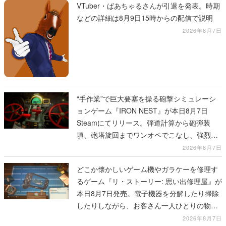
VTuber・ばあちゃるさんが引退を発表。時期
などの詳細は8月9日15時からの配信で説明
2026年8月7日
“手作業”で巨大要塞を操る砲撃シミュレーシ
ョンゲーム『IRON NEST』が本日8月7日
Steamにてリリース。弾道計算から砲弾装
填、砲塔旋回までワンオペでこなし、強烈な
一撃をブチかませるロマンある作品
2026年8月7日
どこか懐かしいゲーム機やガラケーを修理す
るゲーム『リ・ストーリー: 思い出修理屋』が
本日8月7日発売。電子機器を分解したり掃除
したりしながら、お客さん一人ひとりの物語
に耳を傾ける
2026年8月7日