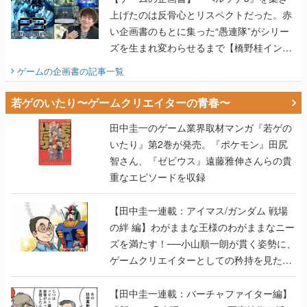
上げたのは反骨心とリスペクトだった。赤
い企画書のもとに集った“愚連隊”がシリー
ズを生まれ変わらせるまで【橋野桂インタ
ビュー】
ゲームの企画書
の記事一覧
若ゲのいたり〜ゲームクリエイターの青春〜
田中圭一のゲーム業界取材マンガ『若ゲの
いたり』第2巻が発売。『ポケモン』田尻
智さん、『ゼビウス』遠藤雅伸さんらの貴
重なエピソードを収録
【田中圭一連載：アイマス/ガンダム 戦場
の絆 編】わがままな王様のわがままなニー
ズを満たす！──小山順一朗が貫く姿勢に、
ゲームクリエイターとしての矜持を見た
【若ゲのいたり最終回】
【田中圭一連載：バーチャファイター編】