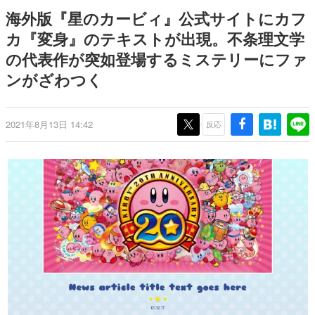
日本のコンテンツ産業やカルチャーに与えた影響を探る企
海外版『星のカービィ』公式サイトにカフ
画です。
カ『変身』のテキストが出現。不条理文学
日本モバイルゲーム産業史
の代表作が突如登場するミステリーにファ
日本のモバイルゲーム史における主要なトピック・タイト
ルを網羅するほか、開発者へのインタビューや識者による
ンがざわつく
解説を掲載。約20年の歴史が一望できる決定版！
若ゲのいたり〜ゲームクリエイターの青春〜
『うつヌケ』『ペンと箸』等で知られるマンガ家・田中圭
2021年8月13日 14:42
反応
一先生によるゲーム業界レポートマンガです。
なんでゲームは面白い？
ゲーム開発者・hamatsu氏がゲームの魅力を画面や操作の
具体的な形から解き明かしていく、硬派で骨太な評論連載
です。
ゲームが変えた日本語
「経験値」「裏技」「ラスボス」… ゲームにまつわる言葉
の起源や用法の変遷を、コンピューター文化史研究家・タ
イニーP氏が徹底調査。
カテゴリ
特集記事