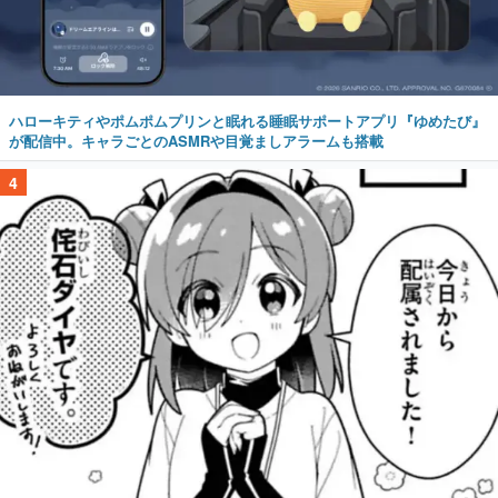
ハローキティやポムポムプリンと眠れる睡眠サポートアプリ『ゆめたび』
が配信中。キャラごとのASMRや目覚ましアラームも搭載
4