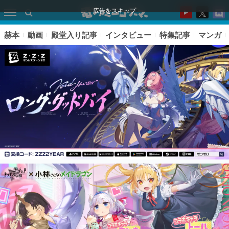
広告をスキップ
赫本
動画
殿堂入り記事
インタビュー
特集記事
マンガ
ピックアップ
電ファミのいま読まれている記事ランキング
アプリセール情報