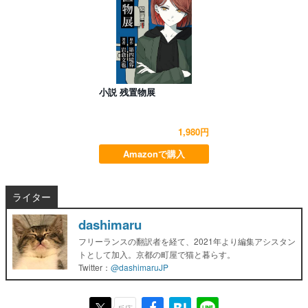
小説 残置物展
1,980円
Amazonで購入
ライター
dashimaru
フリーランスの翻訳者を経て、2021年より編集アシスタン
トとして加入。京都の町屋で猫と暮らす。
Twitter：
@dashimaruJP
反応