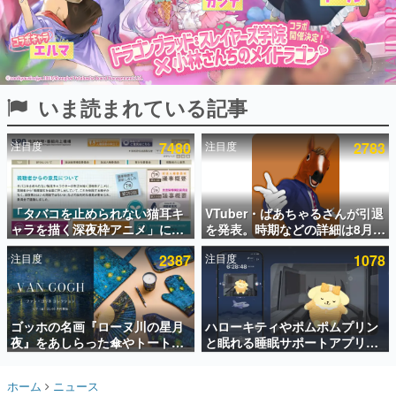
インタビュー
連載・特集一覧
殿堂入り記事
いま読まれている記事
SNS拡散数が数千以上！ ページビュー数万以上！ などな
ど。多くの人々に読まれた、電ファミ渾身の“殿堂入り”記
事をまとめました。
注目度
7480
注目度
2783
ゲームの企画書
名作ゲームクリエイターの方々に製作時のエピソードをお
聞きし、ヒットする企画（ゲーム）とは何か？を探ってい
「タバコを止められない猫耳キ
VTuber・ばあちゃるさんが引退
きます。
ャラを描く深夜枠アニメ」に視
を発表。時期などの詳細は8月9
赫本
聴者の一部から批判意見。違法
日15時からの配信で説明
この物語を解いてはいけない。『赫本』は、〈試験問題〉
注目度
2387
注目度
1078
薬物の使用と思しき描写も含め
の形をした短編ホラー小説集です。
て、BPOが議論を交わす
新世代に訊く
ゴッホの名画『ローヌ川の星月
ハローキティやポムポムプリン
これからのデジタルゲーム市場を担う若きクリエイター達
の姿を追い、彼らのルーツと情熱を探っていきます。
夜』をあしらった傘やトートバ
と眠れる睡眠サポートアプリ
ッグなどが登場。8月7日21時よ
『ゆめたび』が配信中。キャラ
り2日間限定で予約販売
ごとのASMRや目覚ましアラー
ゲーム世代の作家たち
ホーム
ニュース
ムも搭載
ゲームに多大な影響を受けた作家さんに取材し、ゲームが