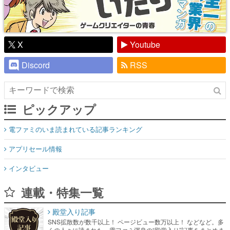
X
Youtube
Discord
RSS
ピックアップ
電ファミのいま読まれている記事ランキング
アプリセール情報
インタビュー
連載・特集一覧
殿堂入り記事
SNS拡散数が数千以上！ ページビュー数万以上！ などなど。多
くの人々に読まれた、電ファミ渾身の“殿堂入り”記事をまとめま