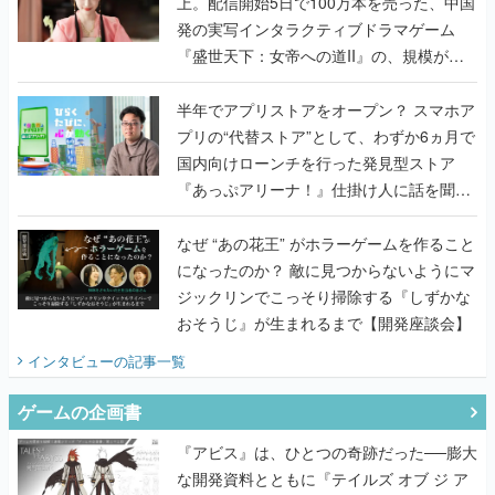
上。配信開始5日で100万本を売った、中国
発の実写インタラクティブドラマゲーム
『盛世天下：女帝への道II』の、規模が違
うこだわりをプロデューサーに聞いた
半年でアプリストアをオープン？ スマホア
プリの“代替ストア”として、わずか6ヵ月で
国内向けローンチを行った発見型ストア
『あっぷアリーナ！』仕掛け人に話を聞い
てみた
なぜ “あの花王” がホラーゲームを作ること
になったのか？ 敵に見つからないようにマ
ジックリンでこっそり掃除する『しずかな
おそうじ』が生まれるまで【開発座談会】
インタビュー
の記事一覧
ゲームの企画書
『アビス』は、ひとつの奇跡だった──膨大
な開発資料とともに『テイルズ オブ ジ ア