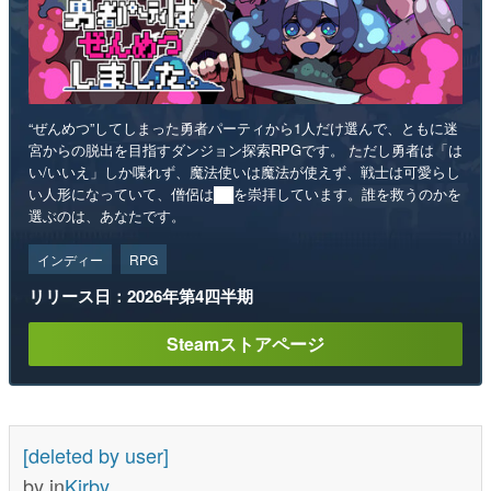
“ぜんめつ”してしまった勇者パーティから1人だけ選んで、ともに迷
宮からの脱出を目指すダンジョン探索RPGです。 ただし勇者は「は
い/いいえ」しか喋れず、魔法使いは魔法が使えず、戦士は可愛らし
い人形になっていて、僧侶は██を崇拝しています。誰を救うのかを
選ぶのは、あなたです。
インディー
RPG
リリース日：2026年第4四半期
Steamストアページ
[deleted by user]
by
in
Kirby