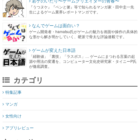
若ゲのいたり〜ゲームクリエイターの青春〜
『うつヌケ』『ペンと箸』等で知られるマンガ家・田中圭一先
生によるゲーム業界レポートマンガです。
なんでゲームは面白い？
ゲーム開発者・hamatsu氏がゲームの魅力を画面や操作の具体的
な形から解き明かしていく、硬派で骨太な評論連載です。
ゲームが変えた日本語
「経験値」「裏技」「ラスボス」… ゲームにまつわる言葉の起
源や用法の変遷を、コンピューター文化史研究家・タイニーP氏
が徹底調査。
カテゴリ
特集記事
マンガ
女性向け
アプリレビュー