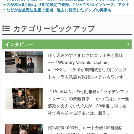
ッズが本日8月5日より期間限定で発売。Tシャツやコインケース、アクキ
ーなどが全品受注生産で登場、過去に発売したグッズの再販も
カテゴリーピックアップ
インタビュー
作り込みのすさまじさにコラボ先も驚嘆
──『Wizardry Variants Daphne』
×『FFXI』コラボが期間限定なのにジョブ
もキャラも武器も戦闘システムもワンオフ
で作り込まれた理由を両ディレクターに聞
く
『TATSUJIN』の弓削雅稔×『ライデンファ
イターズ』の齋藤貴幸──かつて縦シュー全
盛期を支えていた2人が、30年後に同じ会
社で机を並べる理由とは。新作
『TATSUJIN EXTREME』で初タッグを組
んだレジェンド2人に訊く開発秘話
実写映像1000分、ルート分岐100種類以