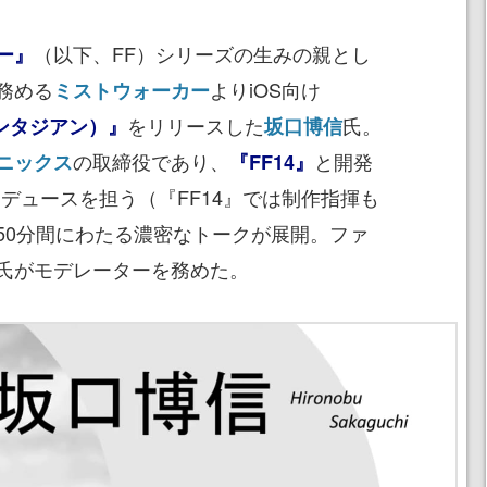
（以下、FF）シリーズの生みの親とし
ー』
務める
よりiOS向け
ミストウォーカー
をリリースした
氏。
ァンタジアン）』
坂口博信
の取締役であり、
と開発
ニックス
『FF14』
デュースを担う（『FF14』では制作指揮も
50分間にわたる濃密なトークが展開。ファ
氏がモデレーターを務めた。