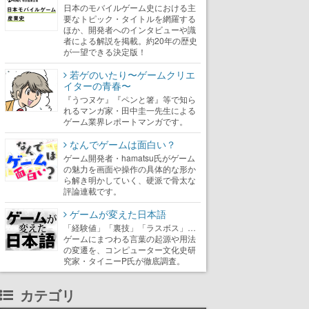
日本のモバイルゲーム史における主
要なトピック・タイトルを網羅する
ほか、開発者へのインタビューや識
者による解説を掲載。約20年の歴史
が一望できる決定版！
若ゲのいたり〜ゲームクリエ
イターの青春〜
『うつヌケ』『ペンと箸』等で知ら
れるマンガ家・田中圭一先生による
ゲーム業界レポートマンガです。
なんでゲームは面白い？
ゲーム開発者・hamatsu氏がゲーム
の魅力を画面や操作の具体的な形か
ら解き明かしていく、硬派で骨太な
評論連載です。
ゲームが変えた日本語
「経験値」「裏技」「ラスボス」…
ゲームにまつわる言葉の起源や用法
の変遷を、コンピューター文化史研
究家・タイニーP氏が徹底調査。
カテゴリ