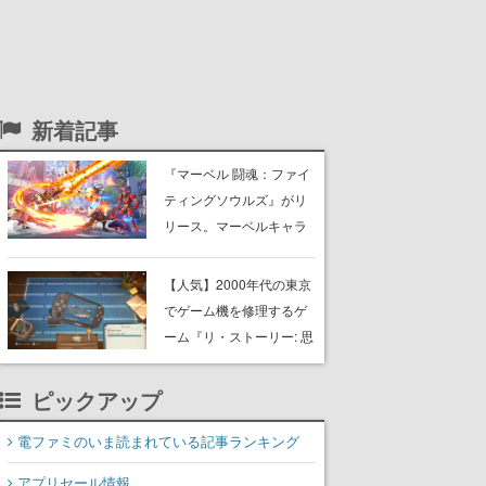
新着記事
『マーベル 闘魂：ファイ
ティングソウルズ』がリ
リース。マーベルキャラ
クターたちでチームを組
み戦う、4v4タッグ制対戦
【人気】2000年代の東京
格闘ゲーム
でゲーム機を修理するゲ
ーム『リ・ストーリー: 思
い出修理屋』最大同接が
約1万2000人を記録。レ
ピックアップ
ビュー約240件「非常に
好評」を獲得、「黙々と
電ファミのいま読まれている記事ランキング
やってしまった」などの
アプリセール情報