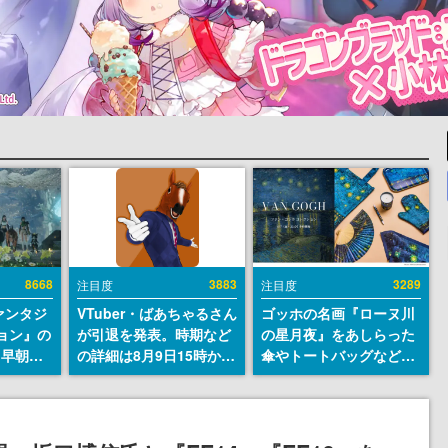
8668
3883
3289
注目度
注目度
ァンタジ
VTuber・ばあちゃるさん
ゴッホの名画『ローヌ川
ョン』の
が引退を発表。時期など
の星月夜』をあしらった
日早朝に
の詳細は8月9日15時から
傘やトートバッグなどが
』リメイ
の配信で説明
登場。8月7日21時より2
結編、
日間限定で予約販売
」のオープ
イブにて