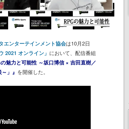
は10月2日
タエンターテインメント協会
において、配信番組
 2021 オンライン」
PGの魅力と可能性 ～坂口博信 × 吉田直樹／
を開催した。
対談～」』