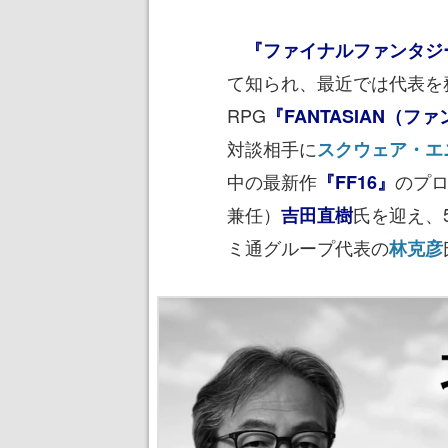
『ファイナルファンタジ
て知られ、最近では代表を
RPG
『FANTASIAN（フ
対談相手に
スクウェア・エ
中の最新作
のプロ
『FF16』
兼任）
氏を迎え、
吉田直樹
ミ通グループ代表の
林克彦