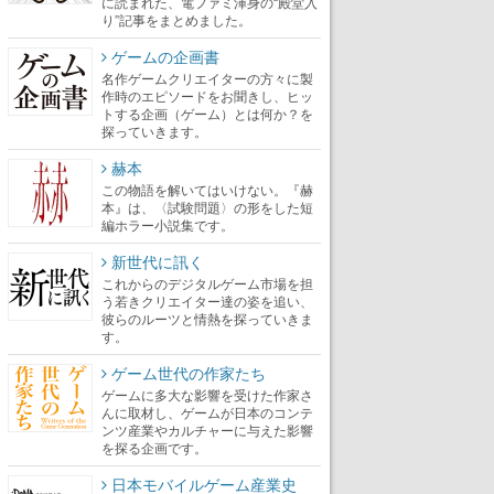
に読まれた、電ファミ渾身の“殿堂入
り”記事をまとめました。
ゲームの企画書
名作ゲームクリエイターの方々に製
作時のエピソードをお聞きし、ヒッ
トする企画（ゲーム）とは何か？を
探っていきます。
赫本
この物語を解いてはいけない。『赫
本』は、〈試験問題〉の形をした短
編ホラー小説集です。
新世代に訊く
これからのデジタルゲーム市場を担
う若きクリエイター達の姿を追い、
彼らのルーツと情熱を探っていきま
す。
ゲーム世代の作家たち
ゲームに多大な影響を受けた作家さ
んに取材し、ゲームが日本のコンテ
ンツ産業やカルチャーに与えた影響
を探る企画です。
日本モバイルゲーム産業史