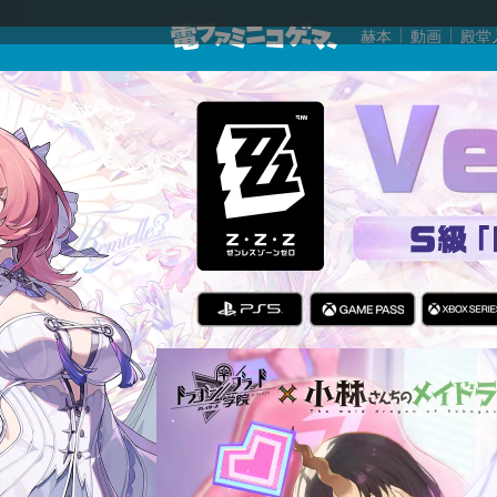
赫本
動画
殿堂