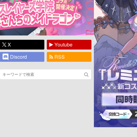
X
Youtube
Discord
RSS