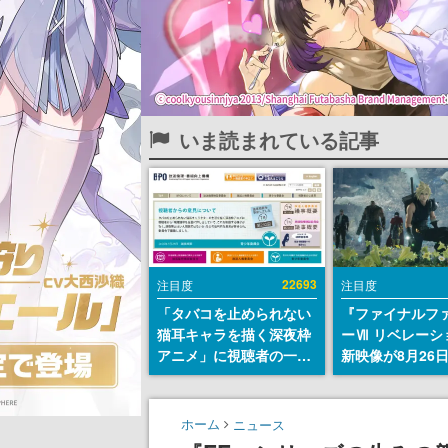
いま読まれている記事
22693
注目度
注目度
「タバコを止められない
『ファイナルフ
猫耳キャラを描く深夜枠
ーⅦ リベレーシ
アニメ」に視聴者の一部
新映像が8月26
から批判意見。違法薬物
公開へ。『FF7
の使用と思しき描写も含
クシリーズの完
めて、BPOが議論を交わ
「gamescom
ホーム
ニュース
す
ニングナイトラ