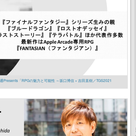
通Presents「RPGの魅力と可能性 ～坂口博信 × 吉田直樹／TGS2021