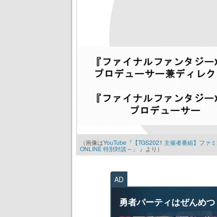
（画像は
YouTube『【TGS2021 主催者番組】ファミ
ONLINE 特別対談～」 』
より）
AD
勇者パーティはぜんめつ