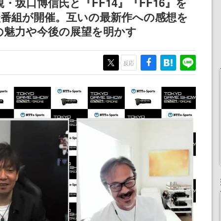
・坂口博信氏と『FF14』『FF16』を
浜口直樹
談番組が開催。互いの最新作への感想を
定
の魅力や今後の展望を明かす
反応