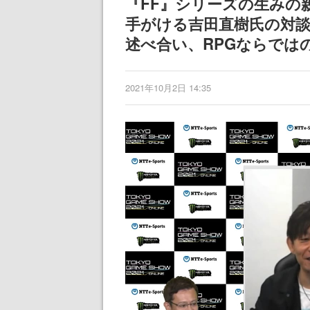
『FF』シリーズの生みの親
ディレクターの
手がける吉田直樹氏の対
氏が登壇する予
述べ合い、RPGならでは
2021年10月2日 14:35