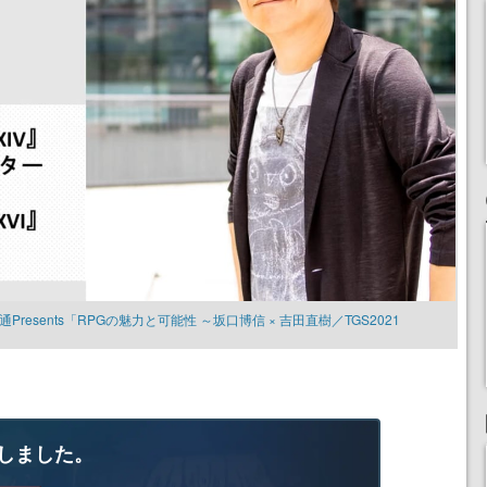
通Presents「RPGの魅力と可能性 ～坂口博信 × 吉田直樹／TGS2021
しました。