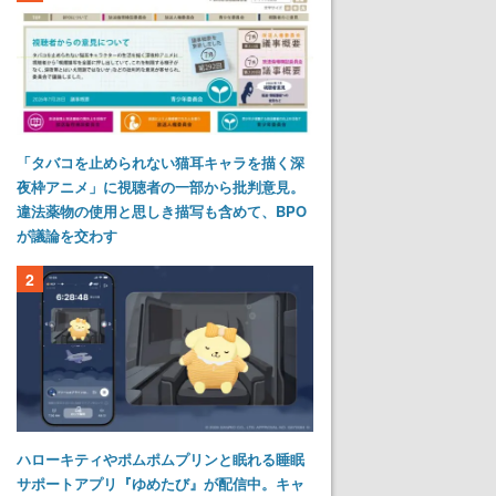
「タバコを止められない猫耳キャラを描く深
夜枠アニメ」に視聴者の一部から批判意見。
違法薬物の使用と思しき描写も含めて、BPO
が議論を交わす
2
ハローキティやポムポムプリンと眠れる睡眠
サポートアプリ『ゆめたび』が配信中。キャ