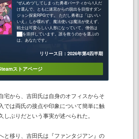
“ぜんめつ”してしまった勇者パーティから1人だ
け選んで、ともに迷宮からの脱出を目指すダン
ジョン探索RPGです。 ただし勇者は「はい/い
いえ」しか喋れず、魔法使いは魔法が使えず、
戦士は可愛らしい人形になっていて、僧侶は
██を崇拝しています。誰を救うのかを選ぶの
は、あなたです。
リリース日：2026年第4四半期
Steamストアページ
自宅から、吉田氏は自身のオフィスからそ
入では両氏の接点や印象について簡単に触
久しぶりだという事実が述べられた。
へと移り、吉田氏は『ファンタジアン』の