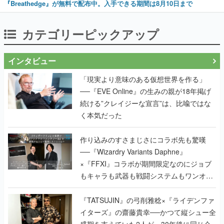
『Breathedge』が無料で配布中。入手できる期間は8月10日まで
カテゴリーピックアップ
インタビュー
「現実より意味のある仮想世界を作る」
──『EVE Online』の生みの親が18年掲げ
続ける”クレイジーな宣言”は、比喩ではな
く本気だった
作り込みのすさまじさにコラボ先も驚嘆
──『Wizardry Variants Daphne』
×『FFXI』コラボが期間限定なのにジョブ
もキャラも武器も戦闘システムもワンオフ
で作り込まれた理由を両ディレクターに聞
く
『TATSUJIN』の弓削雅稔×『ライデンファ
イターズ』の齋藤貴幸──かつて縦シュー全
盛期を支えていた2人が、30年後に同じ会