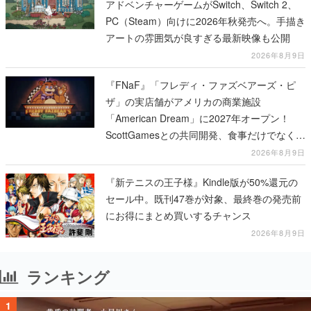
アドベンチャーゲームがSwitch、Switch 2、
PC（Steam）向けに2026年秋発売へ。手描き
アートの雰囲気が良すぎる最新映像も公開
2026年8月9日
『FNaF』「フレディ・ファズベアーズ・ピ
ザ」の実店舗がアメリカの商業施設
「American Dream」に2027年オープン！
ScottGamesとの共同開発、食事だけでなくス
テージショーや没入型のホラー体験も楽しめ
2026年8月9日
る
『新テニスの王子様』Kindle版が50%還元の
セール中。既刊47巻が対象、最終巻の発売前
にお得にまとめ買いするチャンス
2026年8月9日
ランキング
1