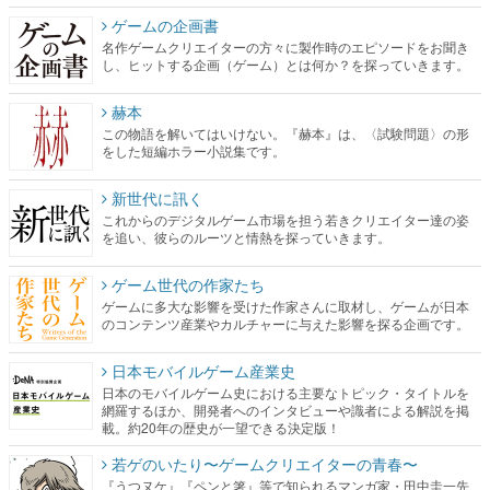
ゲームの企画書
名作ゲームクリエイターの方々に製作時のエピソードをお聞き
し、ヒットする企画（ゲーム）とは何か？を探っていきます。
赫本
この物語を解いてはいけない。『赫本』は、〈試験問題〉の形
をした短編ホラー小説集です。
新世代に訊く
これからのデジタルゲーム市場を担う若きクリエイター達の姿
を追い、彼らのルーツと情熱を探っていきます。
ゲーム世代の作家たち
ゲームに多大な影響を受けた作家さんに取材し、ゲームが日本
のコンテンツ産業やカルチャーに与えた影響を探る企画です。
日本モバイルゲーム産業史
日本のモバイルゲーム史における主要なトピック・タイトルを
網羅するほか、開発者へのインタビューや識者による解説を掲
載。約20年の歴史が一望できる決定版！
若ゲのいたり〜ゲームクリエイターの青春〜
『うつヌケ』『ペンと箸』等で知られるマンガ家・田中圭一先