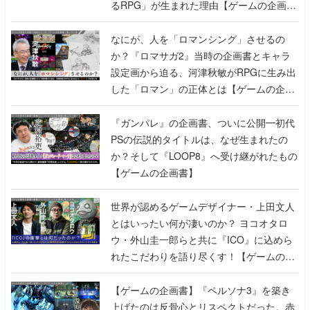
るRPG」が生まれた理由【ゲームの企画
書】
なにが、人を「ロマンシング」させるの
か？『ロマサガ2』当時の企画書とキャラ
設定画から迫る、河津秋敏がRPGに生み出
した「ロマン」の正体とは【ゲームの企画
書】
『ガンパレ』の企画書、ついに公開━初代
PSの伝説的タイトルは、なぜ生まれたの
か？そして『LOOP8』へ受け継がれたもの
【ゲームの企画書】
世界が認めるゲームデザイナー・上田文人
とはいったい何が凄いのか？ ヨコオタロ
ウ・外山圭一郎らと共に『ICO』に込めら
れたこだわりを語り尽くす！【ゲームの企
画書】
【ゲームの企画書】『ペルソナ3』を築き
上げたのは反骨心とリスペクトだった。赤