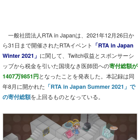
マンガ
女性向け
一般社団法人RTA in Japanは、2021年12月26日か
アプリレビュー
ら31日まで開催されたRTAイベント
「RTA in Japan
その他
に関して、Twitch収益とスポンサーシ
Winter 2021」
電ファミニコゲーマーとは？
ップから税金を引いた国境なき医師団への
寄付総額が
となったことを発表した。本記録は同
1407万9851円
運営：株式会社マレ
年8月に開かれた
「RTA in Japan Summer 2021」で
を上回るものとなっている。
の寄付総額