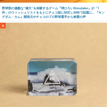
野球部の過酷な“補欠”を体験するゲーム『球ひろいSimulator』が「1
件」のウィッシュリストをもとにチェコ語に対応しSNSで話題に。『キン
グダム・カム』開発元やチェコのプロ野球選手から称賛の声
4