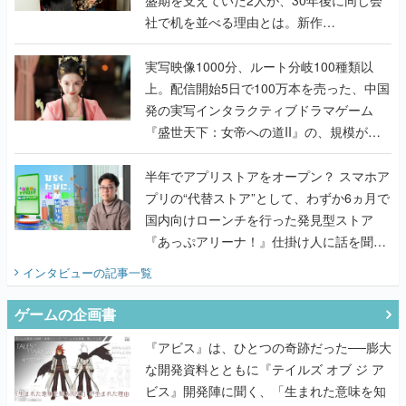
社で机を並べる理由とは。新作
『TATSUJIN EXTREME』で初タッグを組
んだレジェンド2人に訊く開発秘話
実写映像1000分、ルート分岐100種類以
上。配信開始5日で100万本を売った、中国
発の実写インタラクティブドラマゲーム
『盛世天下：女帝への道II』の、規模が違
うこだわりをプロデューサーに聞いた
半年でアプリストアをオープン？ スマホア
プリの“代替ストア”として、わずか6ヵ月で
国内向けローンチを行った発見型ストア
『あっぷアリーナ！』仕掛け人に話を聞い
てみた
インタビュー
の記事一覧
ゲームの企画書
『アビス』は、ひとつの奇跡だった──膨大
な開発資料とともに『テイルズ オブ ジ ア
ビス』開発陣に聞く、「生まれた意味を知