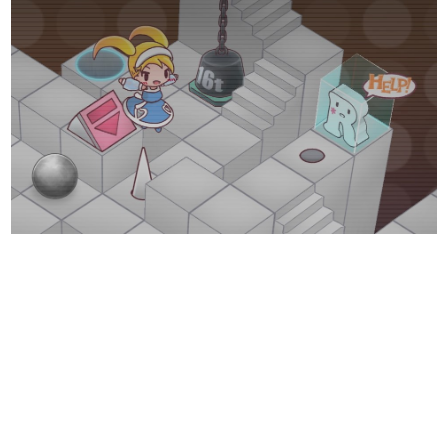
日本のコンテンツ産業やカルチャーに与えた影響を探る企
画です。
日本モバイルゲーム産業史
日本のモバイルゲーム史における主要なトピック・タイト
ルを網羅するほか、開発者へのインタビューや識者による
解説を掲載。約20年の歴史が一望できる決定版！
若ゲのいたり〜ゲームクリエイターの青春〜
『うつヌケ』『ペンと箸』等で知られるマンガ家・田中圭
一先生によるゲーム業界レポートマンガです。
なんでゲームは面白い？
ゲーム開発者・hamatsu氏がゲームの魅力を画面や操作の
具体的な形から解き明かしていく、硬派で骨太な評論連載
です。
ゲームが変えた日本語
「経験値」「裏技」「ラスボス」… ゲームにまつわる言葉
の起源や用法の変遷を、コンピューター文化史研究家・タ
イニーP氏が徹底調査。
カテゴリ
特集記事