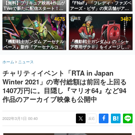
【無料】プリキュア映画4作品が
『FNaF』「フレディ・ファズベ
TVerで新たに配信スタート！な
アーズ・ピザ」の実店舗がアメ
インタビュー
んと2018年～2024年の映画ほぼ
リカの商業施設「American
注目度
4675
注目度
3487
すべてが見放題に、ぶっちゃけ
Dream」に2027年オープン！
連載・特集一覧
ありえないラインナップ
ScottGamesとの共同開発、食
事だけでなくステージショーや
殿堂入り記事
没入型のホラー体験も楽しめる
SNS拡散数が数千以上！ ページビュー数万以上！ などな
『機動戦士ガンダム アーセナル
『機動戦士ガンダム』の「シャ
ど。多くの人々に読まれた、電ファミ渾身の“殿堂入り”記
ベース』新作『アーセナルコマ
ア専用ザクⅡ」をイメージした
事をまとめました。
ンダー』発表！8月28日からオ
散水ホースリールが予約開始。
ープンベータテスト開催、2027
本体にはシャアのパーソナルマ
ゲームの企画書
ホーム
ニュース
年2月下旬に稼働予定
ークやジオン公国軍のエンブレ
名作ゲームクリエイターの方々に製作時のエピソードをお
聞きし、ヒットする企画（ゲーム）とは何か？を探ってい
ム、型式番号などを配置
チャリティイベント「RTA in Japan
きます。
Winter 2021」の寄付総額は前回を上回る
赫本
この物語を解いてはいけない。『赫本』は、〈試験問題〉
1407万円に。目隠し『マリオ64』など94
の形をした短編ホラー小説集です。
作品のアーカイブ映像も公開中
新世代に訊く
これからのデジタルゲーム市場を担う若きクリエイター達
の姿を追い、彼らのルーツと情熱を探っていきます。
2022年3月1日 00:40
反応
ゲーム世代の作家たち
ゲームに多大な影響を受けた作家さんに取材し、ゲームが