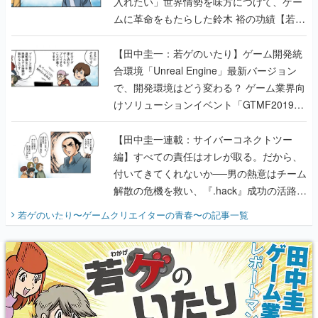
入れたい」世界情勢を味方につけて、ゲー
ムに革命をもたらした鈴木 裕の功績【若ゲ
のいたり】
【田中圭一：若ゲのいたり】ゲーム開発統
合環境「Unreal Engine」最新バージョン
で、開発環境はどう変わる？ ゲーム業界向
けソリューションイベント「GTMF2019」
に行って、より理解を深めよう【PR】
【田中圭一連載：サイバーコネクトツー
編】すべての責任はオレが取る。だから、
付いてきてくれないか──男の熱意はチーム
解散の危機を救い、『.hack』成功の活路を
開く。業界の快男児・松山 洋に流れる血は
若ゲのいたり〜ゲームクリエイターの青春〜
の記事一覧
『少年ジャンプ』色だった【若ゲのいた
り】