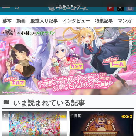
広告をスキップ
赫本
動画
殿堂入り記事
インタビュー
特集記事
マンガ
いま読まれている記事
ピックアップ
注目度
7766
注目度
6853
電ファミのいま読まれている記事ランキング
アプリセール情報