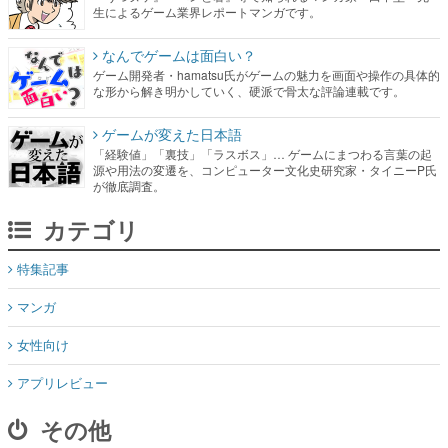
生によるゲーム業界レポートマンガです。
なんでゲームは面白い？
ゲーム開発者・hamatsu氏がゲームの魅力を画面や操作の具体的
な形から解き明かしていく、硬派で骨太な評論連載です。
ゲームが変えた日本語
「経験値」「裏技」「ラスボス」… ゲームにまつわる言葉の起
源や用法の変遷を、コンピューター文化史研究家・タイニーP氏
が徹底調査。
カテゴリ
特集記事
マンガ
女性向け
アプリレビュー
その他