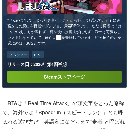
“ぜんめつ”してしまった勇者パーティから1人だけ選んで、ともに迷
宮からの脱出を目指すダンジョン探索RPGです。 ただし勇者は「は
い/いいえ」しか喋れず、魔法使いは魔法が使えず、戦士は可愛らし
い人形になっていて、僧侶は██を崇拝しています。誰を救うのかを
選ぶのは、あなたです。
インディー
RPG
リリース日：2026年第4四半期
Steamストアページ
RTAは「Real Time Attack」の頭文字をとった略称
で、海外では「Speedrun（スピードラン）」とも呼
ばれる遊び方だ。英語名になぞらえて“走者”と呼ばれ