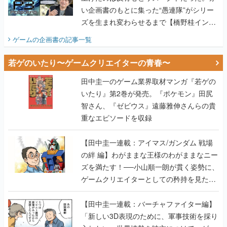
い企画書のもとに集った“愚連隊”がシリー
ズを生まれ変わらせるまで【橋野桂インタ
ビュー】
ゲームの企画書
の記事一覧
若ゲのいたり〜ゲームクリエイターの青春〜
田中圭一のゲーム業界取材マンガ『若ゲの
いたり』第2巻が発売。『ポケモン』田尻
智さん、『ゼビウス』遠藤雅伸さんらの貴
重なエピソードを収録
【田中圭一連載：アイマス/ガンダム 戦場
の絆 編】わがままな王様のわがままなニー
ズを満たす！──小山順一朗が貫く姿勢に、
ゲームクリエイターとしての矜持を見た
【若ゲのいたり最終回】
【田中圭一連載：バーチャファイター編】
「新しい3D表現のために、軍事技術を採り