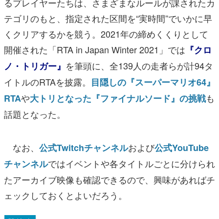
るプレイヤーたちは、さまざまなルールが課されたカ
テゴリのもと、指定された区間を“実時間”でいかに早
くクリアするかを競う。2021年の締めくくりとして
開催された「RTA in Japan Winter 2021」では
『クロ
を筆頭に、全139人の走者らが計94タ
ノ・トリガー』
イトルのRTAを披露。
目隠しの『スーパーマリオ64』
や
も
RTA
大トリとなった『ファイナルソード』の挑戦
話題となった。
なお、
および
公式Twitchチャンネル
公式YouTube
ではイベントや各タイトルごとに分けられ
チャンネル
たアーカイブ映像も確認できるので、興味があればチ
ェックしておくとよいだろう。