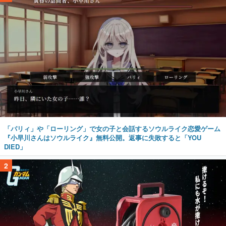
「パリィ」や「ローリング」で女の子と会話するソウルライク恋愛ゲーム
『小早川さんはソウルライク』無料公開。返事に失敗すると「YOU
DIED」
2