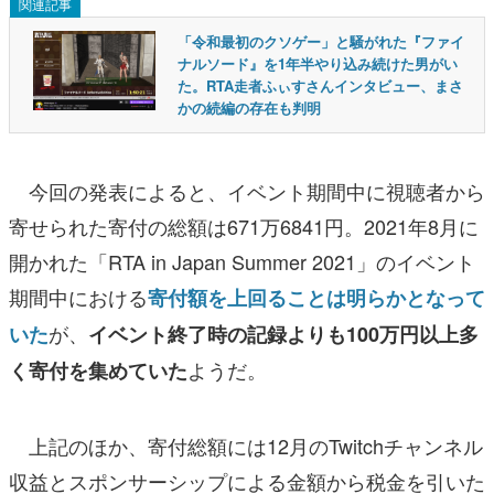
関連記事
「令和最初のクソゲー」と騒がれた『ファイ
ナルソード』を1年半やり込み続けた男がい
た。RTA走者ふぃすさんインタビュー、まさ
かの続編の存在も判明
今回の発表によると、イベント期間中に視聴者から
寄せられた寄付の総額は671万6841円。2021年8月に
開かれた「RTA in Japan Summer 2021」のイベント
期間中における
寄付額を上回ることは明らかとなって
が、
いた
イベント終了時の記録よりも100万円以上多
ようだ。
く寄付を集めていた
上記のほか、寄付総額には12月のTwitchチャンネル
収益とスポンサーシップによる金額から税金を引いた