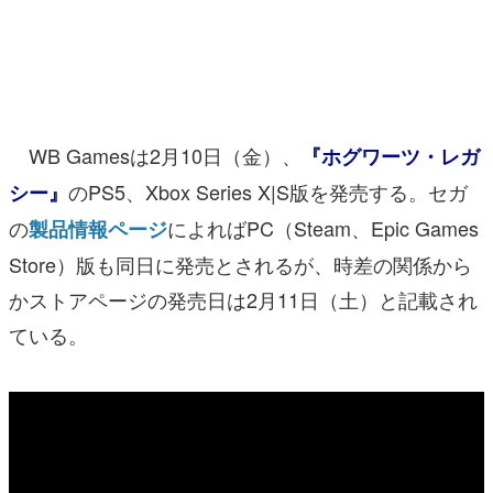
マンガ
女性向け
アプリレビュー
WB Gamesは2月10日（金）、
『ホグワーツ・レガ
その他
のPS5、Xbox Series X|S版を発売する。セガ
シー』
の
によればPC（Steam、Epic Games
製品情報ページ
電ファミニコゲーマーとは？
Store）版も同日に発売とされるが、時差の関係から
運営：株式会社マレ
かストアページの発売日は2月11日（土）と記載され
ている。