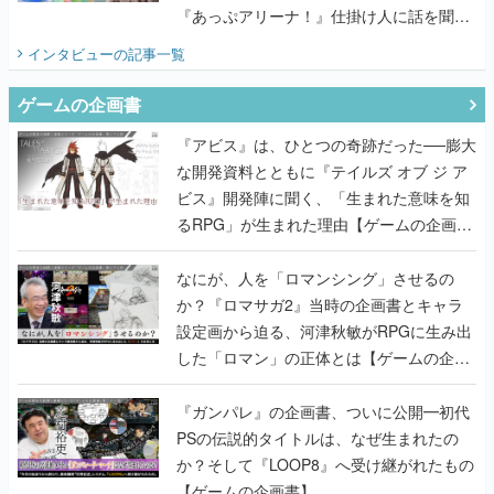
『あっぷアリーナ！』仕掛け人に話を聞い
てみた
インタビュー
の記事一覧
ゲームの企画書
『アビス』は、ひとつの奇跡だった──膨大
な開発資料とともに『テイルズ オブ ジ ア
ビス』開発陣に聞く、「生まれた意味を知
るRPG」が生まれた理由【ゲームの企画
書】
なにが、人を「ロマンシング」させるの
か？『ロマサガ2』当時の企画書とキャラ
設定画から迫る、河津秋敏がRPGに生み出
した「ロマン」の正体とは【ゲームの企画
書】
『ガンパレ』の企画書、ついに公開━初代
PSの伝説的タイトルは、なぜ生まれたの
か？そして『LOOP8』へ受け継がれたもの
【ゲームの企画書】