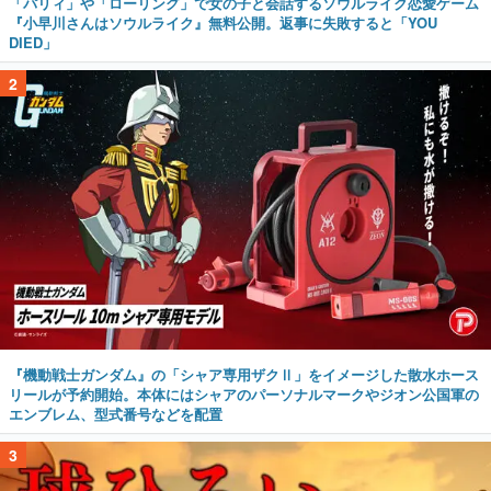
「パリィ」や「ローリング」で女の子と会話するソウルライク恋愛ゲーム
『小早川さんはソウルライク』無料公開。返事に失敗すると「YOU
DIED」
2
『機動戦士ガンダム』の「シャア専用ザクⅡ」をイメージした散水ホース
リールが予約開始。本体にはシャアのパーソナルマークやジオン公国軍の
エンブレム、型式番号などを配置
3