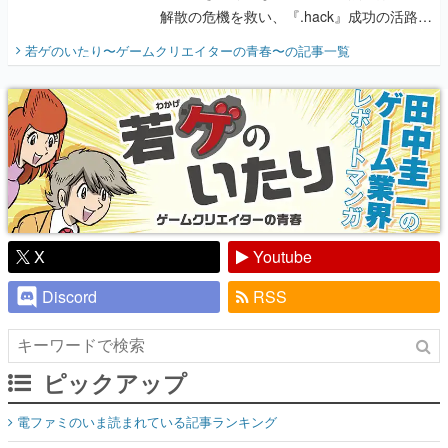
解散の危機を救い、『.hack』成功の活路を
開く。業界の快男児・松山 洋に流れる血は
若ゲのいたり〜ゲームクリエイターの青春〜
の記事一覧
『少年ジャンプ』色だった【若ゲのいた
り】
X
Youtube
Discord
RSS
ピックアップ
電ファミのいま読まれている記事ランキング