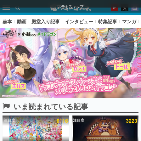
広告をスキップ
赫本
動画
殿堂入り記事
インタビュー
特集記事
マンガ
いま読まれている記事
ピックアップ
注目度
6116
注目度
3223
電ファミのいま読まれている記事ランキング
アプリセール情報