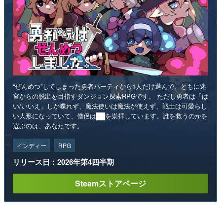
“ぜんめつ”してしまった勇者パーティから1人だけ選んで、ともに迷
宮からの脱出を目指すダンジョン探索RPGです。 ただし勇者は「は
い/いいえ」しか喋れず、魔法使いは魔法が使えず、戦士は可愛らし
い人形になっていて、僧侶は██を崇拝しています。誰を救うのかを
選ぶのは、あなたです。
インディー
RPG
リリース日：2026年第4四半期
Steamストアページ