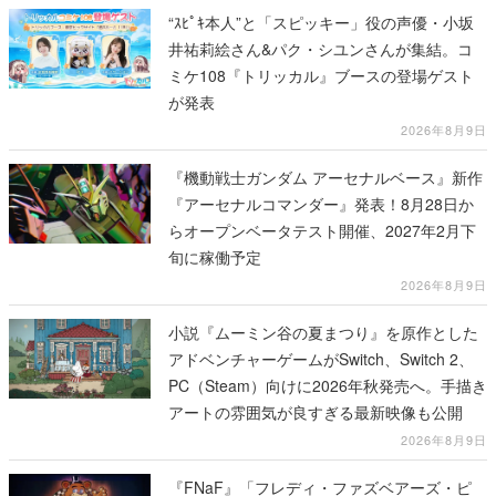
“ｽﾋﾟｷ本人”と「スピッキー」役の声優・小坂
井祐莉絵さん&パク・シユンさんが集結。コ
ミケ108『トリッカル』ブースの登場ゲスト
が発表
2026年8月9日
『機動戦士ガンダム アーセナルベース』新作
『アーセナルコマンダー』発表！8月28日か
らオープンベータテスト開催、2027年2月下
旬に稼働予定
2026年8月9日
小説『ムーミン谷の夏まつり』を原作とした
アドベンチャーゲームがSwitch、Switch 2、
PC（Steam）向けに2026年秋発売へ。手描き
アートの雰囲気が良すぎる最新映像も公開
2026年8月9日
『FNaF』「フレディ・ファズベアーズ・ピ