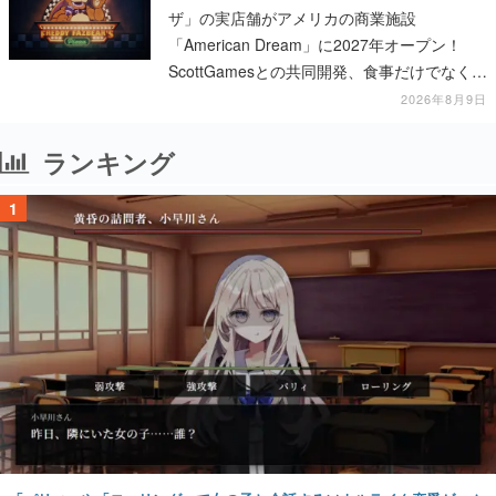
ザ」の実店舗がアメリカの商業施設
「American Dream」に2027年オープン！
ScottGamesとの共同開発、食事だけでなくス
テージショーや没入型のホラー体験も楽しめ
2026年8月9日
る
ランキング
1