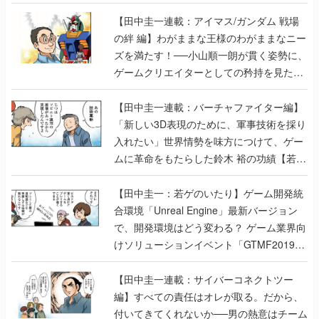
【田中圭一連載：アイマス/ガンダム 戦場
の絆 編】わがままな王様のわがままなニー
ズを満たす！──小山順一朗が貫く姿勢に、
ゲームクリエイターとしての矜持を見た
【若ゲのいたり最終回】
【田中圭一連載：バーチャファイター編】
「新しい3D表現のために、軍事技術を採り
入れたい」世界情勢を味方につけて、ゲー
ムに革命をもたらした鈴木 裕の功績【若ゲ
のいたり】
【田中圭一：若ゲのいたり】ゲーム開発統
合環境「Unreal Engine」最新バージョン
で、開発環境はどう変わる？ ゲーム業界向
けソリューションイベント「GTMF2019」
に行って、より理解を深めよう【PR】
【田中圭一連載：サイバーコネクトツー
編】すべての責任はオレが取る。だから、
付いてきてくれないか──男の熱意はチーム