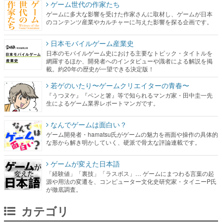
ゲーム世代の作家たち
ゲームに多大な影響を受けた作家さんに取材し、ゲームが日本
のコンテンツ産業やカルチャーに与えた影響を探る企画です。
日本モバイルゲーム産業史
日本のモバイルゲーム史における主要なトピック・タイトルを
網羅するほか、開発者へのインタビューや識者による解説を掲
載。約20年の歴史が一望できる決定版！
若ゲのいたり〜ゲームクリエイターの青春〜
『うつヌケ』『ペンと箸』等で知られるマンガ家・田中圭一先
生によるゲーム業界レポートマンガです。
なんでゲームは面白い？
ゲーム開発者・hamatsu氏がゲームの魅力を画面や操作の具体的
な形から解き明かしていく、硬派で骨太な評論連載です。
ゲームが変えた日本語
「経験値」「裏技」「ラスボス」… ゲームにまつわる言葉の起
源や用法の変遷を、コンピューター文化史研究家・タイニーP氏
が徹底調査。
カテゴリ