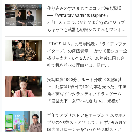
作り込みのすさまじさにコラボ先も驚嘆
──『Wizardry Variants Daphne』
×『FFXI』コラボが期間限定なのにジョブ
もキャラも武器も戦闘システムもワンオフ
で作り込まれた理由を両ディレクターに聞
く
『TATSUJIN』の弓削雅稔×『ライデンファ
イターズ』の齋藤貴幸──かつて縦シュー全
盛期を支えていた2人が、30年後に同じ会
社で机を並べる理由とは。新作
『TATSUJIN EXTREME』で初タッグを組
んだレジェンド2人に訊く開発秘話
実写映像1000分、ルート分岐100種類以
上。配信開始5日で100万本を売った、中国
発の実写インタラクティブドラマゲーム
『盛世天下：女帝への道II』の、規模が違
うこだわりをプロデューサーに聞いた
半年でアプリストアをオープン？ スマホア
プリの“代替ストア”として、わずか6ヵ月で
国内向けローンチを行った発見型ストア