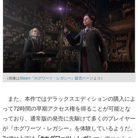
（画像は
Steam『ホグワーツ・レガシー』販売ページ
より）
また、本作ではデラックスエディションの購入によ
って72時間の早期アクセス権を得ることが可能とな
っており、通常版の発売に先駆けて多くのプレイヤー
が『ホグワーツ・レガシー』を体験しているようだ。
Twitter上では
のハッシュ