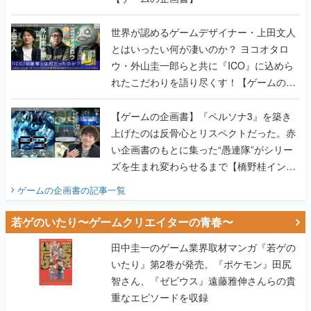
世界が認めるゲームデザイナー・上田文人
とはいったい何が凄いのか？ ヨコオタロ
ウ・外山圭一郎らと共に『ICO』に込めら
れたこだわりを語り尽くす！【ゲームの企
画書】
【ゲームの企画書】『ペルソナ3』を築き
上げたのは反骨心とリスペクトだった。赤
い企画書のもとに集った“愚連隊”がシリー
ズを生まれ変わらせるまで【橋野桂インタ
ビュー】
ゲームの企画書
の記事一覧
若ゲのいたり〜ゲームクリエイターの青春〜
田中圭一のゲーム業界取材マンガ『若ゲの
いたり』第2巻が発売。『ポケモン』田尻
智さん、『ゼビウス』遠藤雅伸さんらの貴
重なエピソードを収録