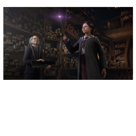
日本のコンテンツ産業やカルチャーに与えた影響を探る企
画です。
日本モバイルゲーム産業史
日本のモバイルゲーム史における主要なトピック・タイト
ルを網羅するほか、開発者へのインタビューや識者による
解説を掲載。約20年の歴史が一望できる決定版！
若ゲのいたり〜ゲームクリエイターの青春〜
『うつヌケ』『ペンと箸』等で知られるマンガ家・田中圭
一先生によるゲーム業界レポートマンガです。
なんでゲームは面白い？
ゲーム開発者・hamatsu氏がゲームの魅力を画面や操作の
具体的な形から解き明かしていく、硬派で骨太な評論連載
です。
ゲームが変えた日本語
「経験値」「裏技」「ラスボス」… ゲームにまつわる言葉
の起源や用法の変遷を、コンピューター文化史研究家・タ
イニーP氏が徹底調査。
カテゴリ
特集記事