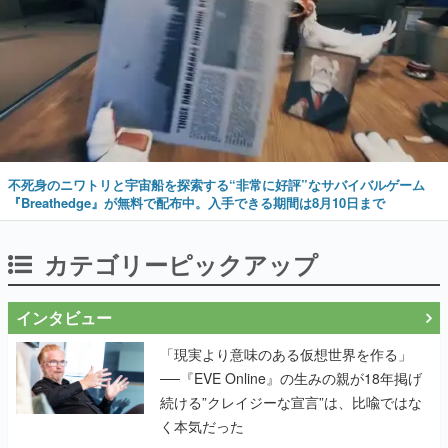
不死身のニワトリと宇宙船を探索する“非常に好評”なサバイバルゲーム
『Breathedge』が無料で配布中。入手できる期間は8月10日まで
カテゴリーピックアップ
インタビュー
「現実より意味のある仮想世界を作る」
──『EVE Online』の生みの親が18年掲げ
続ける”クレイジーな宣言”は、比喩ではな
く本気だった