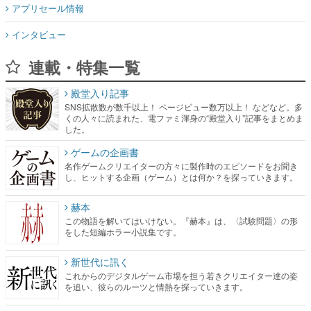
アプリセール情報
インタビュー
連載・特集一覧
殿堂入り記事
SNS拡散数が数千以上！ ページビュー数万以上！ などなど。多
くの人々に読まれた、電ファミ渾身の“殿堂入り”記事をまとめま
した。
ゲームの企画書
名作ゲームクリエイターの方々に製作時のエピソードをお聞き
し、ヒットする企画（ゲーム）とは何か？を探っていきます。
赫本
この物語を解いてはいけない。『赫本』は、〈試験問題〉の形
をした短編ホラー小説集です。
新世代に訊く
これからのデジタルゲーム市場を担う若きクリエイター達の姿
を追い、彼らのルーツと情熱を探っていきます。