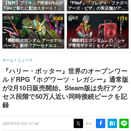
【無料】プリキュア映画4作品が
『FNaF』「フレディ・ファズベ
TVerで新たに配信スタート！な
アーズ・ピザ」の実店舗がアメ
インタビュー
んと2018年～2024年の映画ほぼ
リカの商業施設「American
注目度
3069
注目度
1716
すべてが見放題に、ぶっちゃけ
Dream」に2027年オープン！
連載・特集一覧
ありえないラインナップ
ScottGamesとの共同開発、食
事だけでなくステージショーや
殿堂入り記事
没入型のホラー体験も楽しめる
SNS拡散数が数千以上！ ページビュー数万以上！ などな
『機動戦士ガンダム アーセナル
『機動戦士ガンダム』の「シャ
ど。多くの人々に読まれた、電ファミ渾身の“殿堂入り”記
ベース』新作『アーセナルコマ
ア専用ザクⅡ」をイメージした
事をまとめました。
ンダー』発表！8月28日からオ
散水ホースリールが予約開始。
ープンベータテスト開催、2027
本体にはシャアのパーソナルマ
ゲームの企画書
ホーム
ニュース
年2月下旬に稼働予定
ークやジオン公国軍のエンブレ
名作ゲームクリエイターの方々に製作時のエピソードをお
聞きし、ヒットする企画（ゲーム）とは何か？を探ってい
ム、型式番号などを配置
『ハリー・ポッター』世界のオープンワー
きます。
ルドRPG『ホグワーツ・レガシー』通常版
赫本
この物語を解いてはいけない。『赫本』は、〈試験問題〉
が2月10日販売開始。Steam版は先行アク
の形をした短編ホラー小説集です。
セス段階で50万人近い同時接続ピークを記
録
新世代に訊く
これからのデジタルゲーム市場を担う若きクリエイター達
の姿を追い、彼らのルーツと情熱を探っていきます。
2023年2月10日 07:46
反応
ゲーム世代の作家たち
ゲームに多大な影響を受けた作家さんに取材し、ゲームが