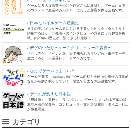
ゲームに多大な影響を受けた作家さんに取材し、ゲームが日本
のコンテンツ産業やカルチャーに与えた影響を探る企画です。
日本モバイルゲーム産業史
日本のモバイルゲーム史における主要なトピック・タイトルを
網羅するほか、開発者へのインタビューや識者による解説を掲
載。約20年の歴史が一望できる決定版！
若ゲのいたり〜ゲームクリエイターの青春〜
『うつヌケ』『ペンと箸』等で知られるマンガ家・田中圭一先
生によるゲーム業界レポートマンガです。
なんでゲームは面白い？
ゲーム開発者・hamatsu氏がゲームの魅力を画面や操作の具体的
な形から解き明かしていく、硬派で骨太な評論連載です。
ゲームが変えた日本語
「経験値」「裏技」「ラスボス」… ゲームにまつわる言葉の起
源や用法の変遷を、コンピューター文化史研究家・タイニーP氏
が徹底調査。
カテゴリ