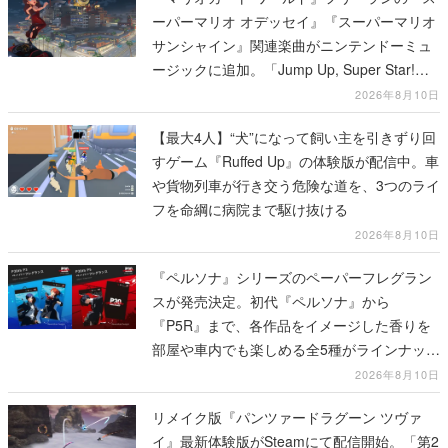
ーパーマリオ オデッセイ』『スーパーマリオ
サンシャイン』関連楽曲がニンテンドーミュ
ージックに追加。「Jump Up, Super Star!」
「ドルピックタウン」など計14曲が配信
2026年8月10日
【最大4人】“犬”になって飼い主を引きずり回
すゲーム『Ruffed Up』の体験版が配信中。車
や貨物列車が行き交う危険な道を、3つのライ
フを命綱に病院まで駆け抜ける
2026年8月10日
『ペルソナ』シリーズのペーパーフレグラン
スが発売決定。初代『ペルソナ』から
『P5R』まで、各作品をイメージした香りを
部屋や車内でも楽しめる全5種がラインナッ
プ、予約受付は8月17日12時より開始
2026年8月10日
リメイク版『パンツァードラグーン ツヴァ
イ』最新体験版がSteamにて配信開始。「第2