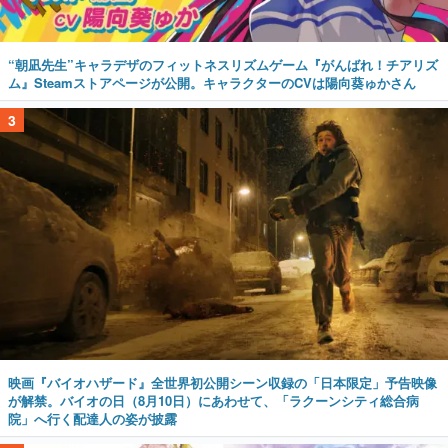
“朝凪先生”キャラデザのフィットネスリズムゲーム『がんばれ！チアリズ
ム』Steamストアページが公開。キャラクターのCVは陽向葵ゅかさん
3
映画『バイオハザード』全世界初公開シーン収録の「日本限定」予告映像
が解禁。バイオの日（8月10日）にあわせて、「ラクーンシティ総合病
院」へ行く配達人の姿が披露