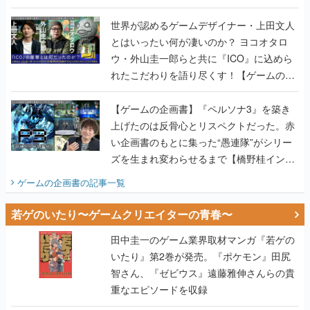
世界が認めるゲームデザイナー・上田文人
とはいったい何が凄いのか？ ヨコオタロ
ウ・外山圭一郎らと共に『ICO』に込めら
れたこだわりを語り尽くす！【ゲームの企
画書】
【ゲームの企画書】『ペルソナ3』を築き
上げたのは反骨心とリスペクトだった。赤
い企画書のもとに集った“愚連隊”がシリー
ズを生まれ変わらせるまで【橋野桂インタ
ビュー】
ゲームの企画書
の記事一覧
若ゲのいたり〜ゲームクリエイターの青春〜
田中圭一のゲーム業界取材マンガ『若ゲの
いたり』第2巻が発売。『ポケモン』田尻
智さん、『ゼビウス』遠藤雅伸さんらの貴
重なエピソードを収録