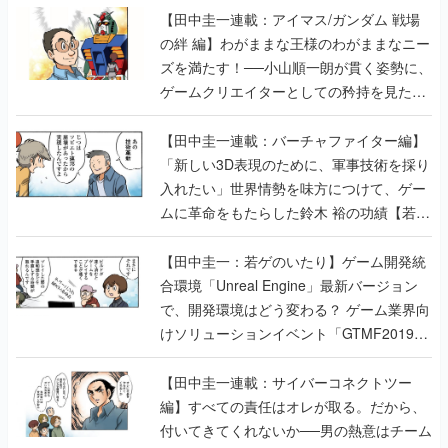
【田中圭一連載：アイマス/ガンダム 戦場
の絆 編】わがままな王様のわがままなニー
ズを満たす！──小山順一朗が貫く姿勢に、
ゲームクリエイターとしての矜持を見た
【若ゲのいたり最終回】
【田中圭一連載：バーチャファイター編】
「新しい3D表現のために、軍事技術を採り
入れたい」世界情勢を味方につけて、ゲー
ムに革命をもたらした鈴木 裕の功績【若ゲ
のいたり】
【田中圭一：若ゲのいたり】ゲーム開発統
合環境「Unreal Engine」最新バージョン
で、開発環境はどう変わる？ ゲーム業界向
けソリューションイベント「GTMF2019」
に行って、より理解を深めよう【PR】
【田中圭一連載：サイバーコネクトツー
編】すべての責任はオレが取る。だから、
付いてきてくれないか──男の熱意はチーム