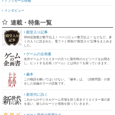
アプリセール情報
インタビュー
連載・特集一覧
殿堂入り記事
SNS拡散数が数千以上！ ページビュー数万以上！ などなど。多
くの人々に読まれた、電ファミ渾身の“殿堂入り”記事をまとめま
した。
ゲームの企画書
名作ゲームクリエイターの方々に製作時のエピソードをお聞き
し、ヒットする企画（ゲーム）とは何か？を探っていきます。
赫本
この物語を解いてはいけない。『赫本』は、〈試験問題〉の形
をした短編ホラー小説集です。
新世代に訊く
これからのデジタルゲーム市場を担う若きクリエイター達の姿
を追い、彼らのルーツと情熱を探っていきます。
ゲーム世代の作家たち