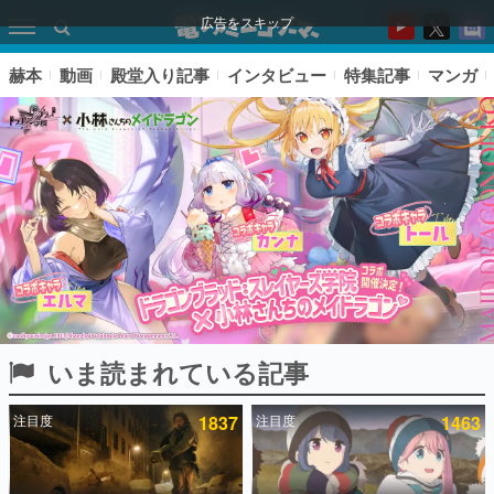
広告をスキップ
赫本
動画
殿堂入り記事
インタビュー
特集記事
マンガ
いま読まれている記事
ピックアップ
注目度
1837
注目度
1463
電ファミのいま読まれている記事ランキング
アプリセール情報