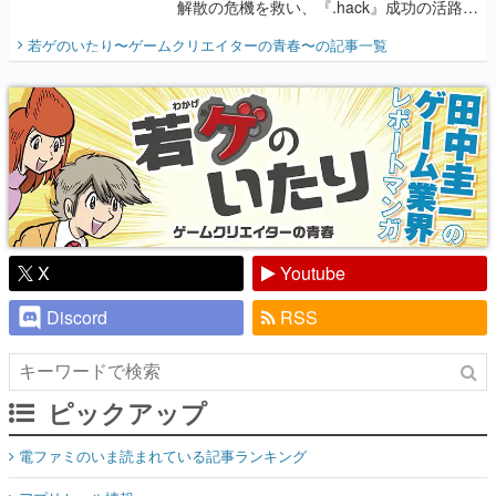
解散の危機を救い、『.hack』成功の活路を
開く。業界の快男児・松山 洋に流れる血は
若ゲのいたり〜ゲームクリエイターの青春〜
の記事一覧
『少年ジャンプ』色だった【若ゲのいた
り】
X
Youtube
Discord
RSS
ピックアップ
電ファミのいま読まれている記事ランキング