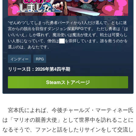
“ぜんめつ”してしまった勇者パーティから1人だけ選んで、ともに迷
宮からの脱出を目指すダンジョン探索RPGです。 ただし勇者は「は
い/いいえ」しか喋れず、魔法使いは魔法が使えず、戦士は可愛らし
い人形になっていて、僧侶は██を崇拝しています。誰を救うのかを
選ぶのは、あなたです。
インディー
RPG
リリース日：2026年第4四半期
Steamストアページ
宮本氏によれば、今後チャールズ・マーティネー氏
は「マリオの親善大使」として世界中を訪れることに
なるそうで、ファンと話をしたりサインをして交流し