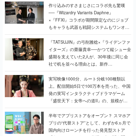
作り込みのすさまじさにコラボ先も驚嘆
──『Wizardry Variants Daphne』
×『FFXI』コラボが期間限定なのにジョブ
もキャラも武器も戦闘システムもワンオフ
で作り込まれた理由を両ディレクターに聞
く
『TATSUJIN』の弓削雅稔×『ライデンファ
イターズ』の齋藤貴幸──かつて縦シュー全
盛期を支えていた2人が、30年後に同じ会
社で机を並べる理由とは。新作
『TATSUJIN EXTREME』で初タッグを組
んだレジェンド2人に訊く開発秘話
実写映像1000分、ルート分岐100種類以
上。配信開始5日で100万本を売った、中国
発の実写インタラクティブドラマゲーム
『盛世天下：女帝への道II』の、規模が違
うこだわりをプロデューサーに聞いた
半年でアプリストアをオープン？ スマホア
プリの“代替ストア”として、わずか6ヵ月で
国内向けローンチを行った発見型ストア