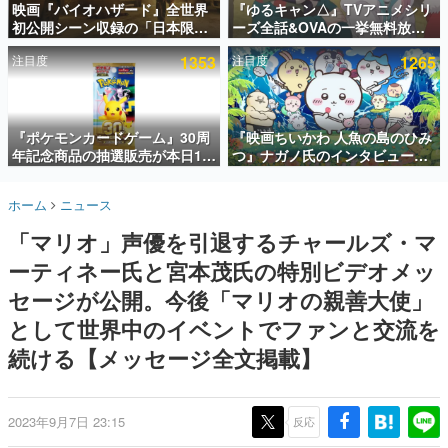
映画『バイオハザード』全世界
『ゆるキャン△』TVアニメシリ
初公開シーン収録の「日本限
ーズ全話&OVAの一挙無料放送
インタビュー
定」予告映像が解禁。バイオの
がABEMAで開催決定。8月11日
注目度
1353
注目度
1265
日（8月10日）にあわせて、
「山の日」の午前0時から実施
連載・特集一覧
「ラクーンシティ総合病院」へ
行く配達人の姿が披露
殿堂入り記事
SNS拡散数が数千以上！ ページビュー数万以上！ などな
『ポケモンカードゲーム』30周
『映画ちいかわ 人魚の島のひみ
ど。多くの人々に読まれた、電ファミ渾身の“殿堂入り”記
年記念商品の抽選販売が本日12
つ』ナガノ氏のインタビューが
事をまとめました。
時より開始。拡張パック「30th
解禁。もしまた映画をやれるな
CELEBRATION」のボックス
ら「島二郎とオデが取っ組み合
ゲームの企画書
ホーム
ニュース
に、「プレミアムデッキセット
いの喧嘩をする話」にしたいと
名作ゲームクリエイターの方々に製作時のエピソードをお
聞きし、ヒットする企画（ゲーム）とは何か？を探ってい
エーフィ・ブラッキー」
回答
「マリオ」声優を引退するチャールズ・マ
きます。
「FUTURISTIC BOX」の計3商
品
ーティネー氏と宮本茂氏の特別ビデオメッ
赫本
この物語を解いてはいけない。『赫本』は、〈試験問題〉
セージが公開。今後「マリオの親善大使」
の形をした短編ホラー小説集です。
として世界中のイベントでファンと交流を
続ける【メッセージ全文掲載】
新世代に訊く
これからのデジタルゲーム市場を担う若きクリエイター達
の姿を追い、彼らのルーツと情熱を探っていきます。
2023年9月7日 23:15
反応
ゲーム世代の作家たち
ゲームに多大な影響を受けた作家さんに取材し、ゲームが