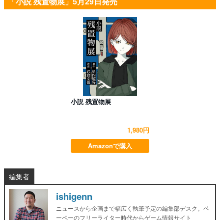
「小説 残置物展」5月29日発売
小説 残置物展
1,980円
Amazonで購入
編集者
ishigenn
ニュースから企画まで幅広く執筆予定の編集部デスク。ペ
ーペーのフリーライター時代からゲーム情報サイト