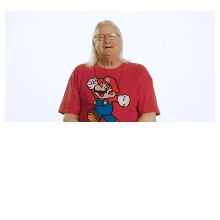
日本のコンテンツ産業やカルチャーに与えた影響を探る企
画です。
日本モバイルゲーム産業史
日本のモバイルゲーム史における主要なトピック・タイト
ルを網羅するほか、開発者へのインタビューや識者による
解説を掲載。約20年の歴史が一望できる決定版！
若ゲのいたり〜ゲームクリエイターの青春〜
『うつヌケ』『ペンと箸』等で知られるマンガ家・田中圭
一先生によるゲーム業界レポートマンガです。
なんでゲームは面白い？
ゲーム開発者・hamatsu氏がゲームの魅力を画面や操作の
具体的な形から解き明かしていく、硬派で骨太な評論連載
です。
ゲームが変えた日本語
「経験値」「裏技」「ラスボス」… ゲームにまつわる言葉
の起源や用法の変遷を、コンピューター文化史研究家・タ
イニーP氏が徹底調査。
カテゴリ
特集記事