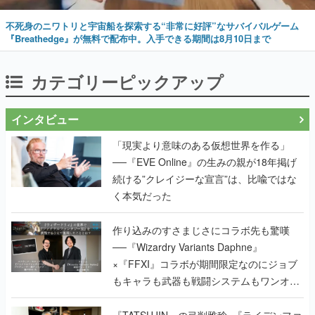
不死身のニワトリと宇宙船を探索する“非常に好評”なサバイバルゲーム
『Breathedge』が無料で配布中。入手できる期間は8月10日まで
カテゴリーピックアップ
インタビュー
「現実より意味のある仮想世界を作る」
──『EVE Online』の生みの親が18年掲げ
続ける”クレイジーな宣言”は、比喩ではな
く本気だった
作り込みのすさまじさにコラボ先も驚嘆
──『Wizardry Variants Daphne』
×『FFXI』コラボが期間限定なのにジョブ
もキャラも武器も戦闘システムもワンオフ
で作り込まれた理由を両ディレクターに聞
く