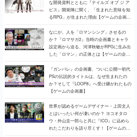
な開発資料とともに『テイルズ オブ ジ ア
ビス』開発陣に聞く、「生まれた意味を知
るRPG」が生まれた理由【ゲームの企画
書】
なにが、人を「ロマンシング」させるの
か？『ロマサガ2』当時の企画書とキャラ
設定画から迫る、河津秋敏がRPGに生み出
した「ロマン」の正体とは【ゲームの企画
書】
『ガンパレ』の企画書、ついに公開━初代
PSの伝説的タイトルは、なぜ生まれたの
か？そして『LOOP8』へ受け継がれたもの
【ゲームの企画書】
世界が認めるゲームデザイナー・上田文人
とはいったい何が凄いのか？ ヨコオタロ
ウ・外山圭一郎らと共に『ICO』に込めら
れたこだわりを語り尽くす！【ゲームの企
画書】