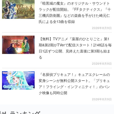
『暗黒城の魔女』のオリジナル・サウンドト
ラックが配信開始。『FFタクティクス』『十
三機兵防衛圏』などの楽曲を手がけた崎元仁
氏による全13曲を収録
2026年8月9日
【無料】TVアニメ『薬屋のひとりごと』第1
期&第2期がTVerで配信スタート！計48話を毎
日1話ずつ公開、見終えた直後に第3期も始ま
る
2026年8月9日
『名探偵プリキュア！』キュアエクレールの
変身シーンが無料公開スタート。「プリキュ
ア！フライング・インフィニティ！」のバン
ク映像も同時公開
2026年8月9日
ランキング