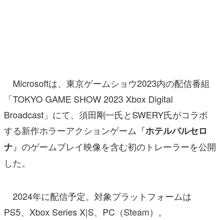
マンガ
女性向け
アプリレビュー
その他
Microsoftは、東京ゲームショウ2023内の配信番組
「TOKYO GAME SHOW 2023 Xbox Digital
電ファミニコゲーマーとは？
Broadcast」にて、須田剛一氏とSWERY氏がコラボ
運営：株式会社マレ
する新作ホラーアクションゲーム『
ホテルバルセロ
』のゲームプレイ映像を含む初のトレーラーを公開
ナ
した。
2024年に配信予定。対象プラットフォームは
PS5、Xbox Series X|S、PC（Steam）。