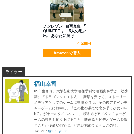
ノンレゾン 1st写真集 『
QUINTET 』 - 5人の思い
出、あなたに届け―― -
4,500円
Amazonで購入
ライター
福山幸司
85年生まれ。大阪芸術大学映像学科で映画史を学ぶ。幼少
期に『ドラゴンクエストV』に衝撃を受けて、ストーリー
メディアとしてのゲームに興味を持つ。その後アドベンチ
ャーゲームに熱中し、『この世の果てで恋を唄う少女YU-
NO』がオールタイムベスト。最近ではアドベンチャーゲ
ームの歴史を掘り下げること、映画論とビデオゲームを繋
ぐことが使命なのでは、と思い始めてる今日この頃。
Twitter：
@fukuyaman