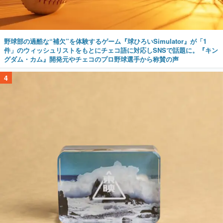
野球部の過酷な“補欠”を体験するゲーム『球ひろいSimulator』が「1
件」のウィッシュリストをもとにチェコ語に対応しSNSで話題に。『キン
グダム・カム』開発元やチェコのプロ野球選手から称賛の声
4