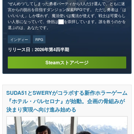
“ぜんめつ”してしまった勇者パーティから1人だけ選んで、ともに迷
宮からの脱出を目指すダンジョン探索RPGです。 ただし勇者は「は
い/いいえ」しか喋れず、魔法使いは魔法が使えず、戦士は可愛らし
い人形になっていて、僧侶は██を崇拝しています。誰を救うのかを
選ぶのは、あなたです。
インディー
RPG
リリース日：2026年第4四半期
Steamストアページ