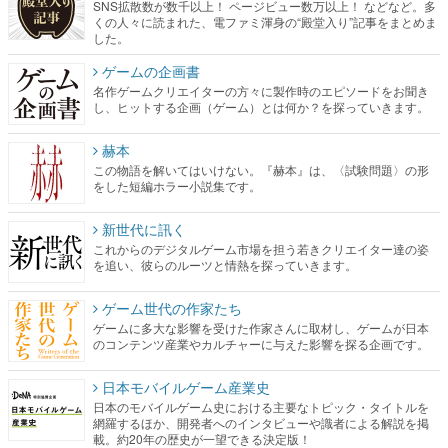
SNS拡散数が数千以上！ ページビュー数万以上！ などなど。多
くの人々に読まれた、電ファミ渾身の“殿堂入り”記事をまとめま
した。
ゲームの企画書
名作ゲームクリエイターの方々に製作時のエピソードをお聞き
し、ヒットする企画（ゲーム）とは何か？を探っていきます。
赫本
この物語を解いてはいけない。『赫本』は、〈試験問題〉の形
をした短編ホラー小説集です。
新世代に訊く
これからのデジタルゲーム市場を担う若きクリエイター達の姿
を追い、彼らのルーツと情熱を探っていきます。
ゲーム世代の作家たち
ゲームに多大な影響を受けた作家さんに取材し、ゲームが日本
のコンテンツ産業やカルチャーに与えた影響を探る企画です。
日本モバイルゲーム産業史
日本のモバイルゲーム史における主要なトピック・タイトルを
網羅するほか、開発者へのインタビューや識者による解説を掲
載。約20年の歴史が一望できる決定版！