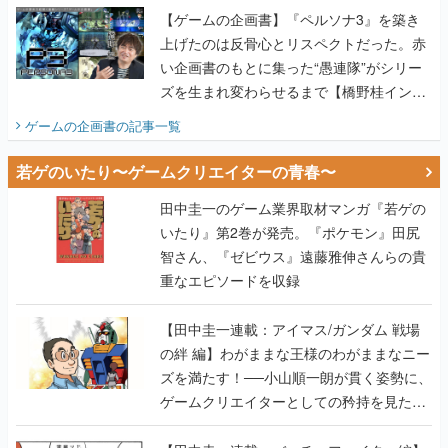
【ゲームの企画書】『ペルソナ3』を築き
上げたのは反骨心とリスペクトだった。赤
い企画書のもとに集った“愚連隊”がシリー
ズを生まれ変わらせるまで【橋野桂インタ
ビュー】
ゲームの企画書
の記事一覧
若ゲのいたり〜ゲームクリエイターの青春〜
田中圭一のゲーム業界取材マンガ『若ゲの
いたり』第2巻が発売。『ポケモン』田尻
智さん、『ゼビウス』遠藤雅伸さんらの貴
重なエピソードを収録
【田中圭一連載：アイマス/ガンダム 戦場
の絆 編】わがままな王様のわがままなニー
ズを満たす！──小山順一朗が貫く姿勢に、
ゲームクリエイターとしての矜持を見た
【若ゲのいたり最終回】