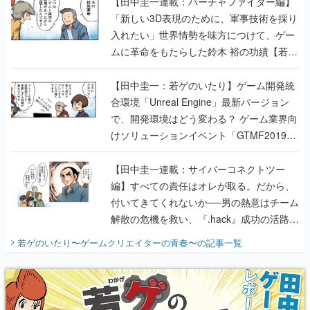
【田中圭一連載：バーチャファイター編】
「新しい3D表現のために、軍事技術を採り
入れたい」世界情勢を味方につけて、ゲー
ムに革命をもたらした鈴木 裕の功績【若ゲ
のいたり】
【田中圭一：若ゲのいたり】ゲーム開発統
合環境「Unreal Engine」最新バージョン
で、開発環境はどう変わる？ ゲーム業界向
けソリューションイベント「GTMF2019」
に行って、より理解を深めよう【PR】
【田中圭一連載：サイバーコネクトツー
編】すべての責任はオレが取る。だから、
付いてきてくれないか──男の熱意はチーム
解散の危機を救い、『.hack』成功の活路を
開く。業界の快男児・松山 洋に流れる血は
若ゲのいたり〜ゲームクリエイターの青春〜
の記事一覧
『少年ジャンプ』色だった【若ゲのいた
り】