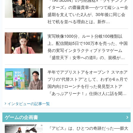
『TATSUJIN』の弓削雅稔×『ライデンファ
イターズ』の齋藤貴幸──かつて縦シュー全
盛期を支えていた2人が、30年後に同じ会
社で机を並べる理由とは。新作
『TATSUJIN EXTREME』で初タッグを組
んだレジェンド2人に訊く開発秘話
実写映像1000分、ルート分岐100種類以
上。配信開始5日で100万本を売った、中国
発の実写インタラクティブドラマゲーム
『盛世天下：女帝への道II』の、規模が違
うこだわりをプロデューサーに聞いた
半年でアプリストアをオープン？ スマホア
プリの“代替ストア”として、わずか6ヵ月で
国内向けローンチを行った発見型ストア
『あっぷアリーナ！』仕掛け人に話を聞い
てみた
インタビュー
の記事一覧
ゲームの企画書
『アビス』は、ひとつの奇跡だった──膨大