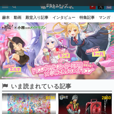
広告をスキップ
赫本
動画
殿堂入り記事
インタビュー
特集記事
マンガ
いま読まれている記事
ピックアップ
注目度
8536
注目度
2860
電ファミのいま読まれている記事ランキング
アプリセール情報