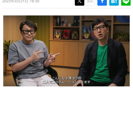
2023年9月21日 18:39
反応
日本のコンテンツ産業やカルチャーに与えた影響を探る企
画です。
日本モバイルゲーム産業史
日本のモバイルゲーム史における主要なトピック・タイト
ルを網羅するほか、開発者へのインタビューや識者による
解説を掲載。約20年の歴史が一望できる決定版！
若ゲのいたり〜ゲームクリエイターの青春〜
『うつヌケ』『ペンと箸』等で知られるマンガ家・田中圭
一先生によるゲーム業界レポートマンガです。
なんでゲームは面白い？
ゲーム開発者・hamatsu氏がゲームの魅力を画面や操作の
具体的な形から解き明かしていく、硬派で骨太な評論連載
です。
ゲームが変えた日本語
「経験値」「裏技」「ラスボス」… ゲームにまつわる言葉
の起源や用法の変遷を、コンピューター文化史研究家・タ
イニーP氏が徹底調査。
カテゴリ
特集記事