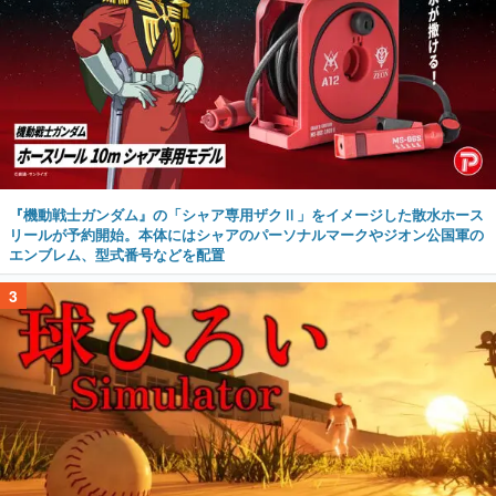
『機動戦士ガンダム』の「シャア専用ザクⅡ」をイメージした散水ホース
リールが予約開始。本体にはシャアのパーソナルマークやジオン公国軍の
エンブレム、型式番号などを配置
3