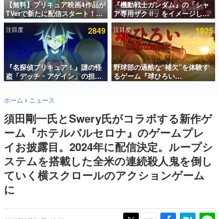
【無料】プリキュア映画4作品が
『機動戦士ガンダム』の「シャ
TVerで新たに配信スタート！な
ア専用ザクⅡ」をイメージした
インタビュー
んと2018年～2024年の映画ほぼ
散水ホースリールが予約開始。
注目度
2849
注目度
1925
すべてが見放題に、ぶっちゃけ
本体にはシャアのパーソナルマ
連載・特集一覧
ありえないラインナップ
ークやジオン公国軍のエンブレ
ム、型式番号などを配置
殿堂入り記事
SNS拡散数が数千以上！ ページビュー数万以上！ などな
『名探偵プリキュア！』謎の怪
野球部の過酷な“補欠”を体験す
ど。多くの人々に読まれた、電ファミ渾身の“殿堂入り”記
盗「デッチ・アゲイン」の担当
るゲーム『球ひろい
事をまとめました。
キャストは天﨑滉平さんと判
Simulator』が「1件」のウィッ
明。『Re:ゼロから始める異世
シュリストをもとにチェコ語に
ゲームの企画書
ホーム
ニュース
界生活』オットー役、『ヒプノ
対応しSNSで話題に。『キング
名作ゲームクリエイターの方々に製作時のエピソードをお
聞きし、ヒットする企画（ゲーム）とは何か？を探ってい
シスマイク』山田三郎役など
ダム・カム』開発元やチェコの
須田剛一氏とSwery氏がコラボする新作ゲ
きます。
プロ野球選手から称賛の声
ーム『ホテルバルセロナ』のゲームプレ
赫本
この物語を解いてはいけない。『赫本』は、〈試験問題〉
イお披露目。2024年に配信決定。ループシ
の形をした短編ホラー小説集です。
ステムを搭載した全米の連続殺人鬼を倒し
ていく横スクロールのアクションゲーム
新世代に訊く
これからのデジタルゲーム市場を担う若きクリエイター達
に
の姿を追い、彼らのルーツと情熱を探っていきます。
ゲーム世代の作家たち
ゲームに多大な影響を受けた作家さんに取材し、ゲームが