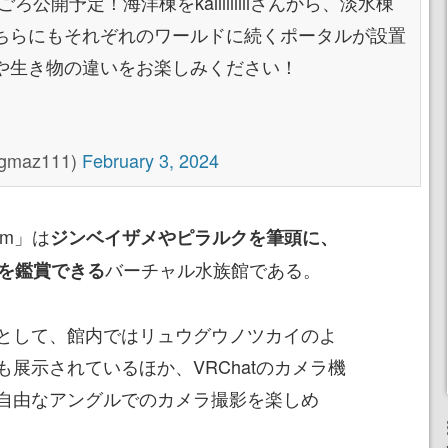
5時ごろ公開予定！海洋棟をkaiiiiiiiiiさんから、淡水棟
ちらにもそれぞれのワールドに続くポータルが設置
や生き物の違いをお楽しみください！
gmaz111)
February 3, 2024
ium」は
ジンベイザメやピラルクを筆頭に、
バーチャル水族館である。
物を鑑賞できる
として、館内ではリュウグウノツカイのよ
展示されているほか、VRChatのカメラ機
自由なアングルでのカメラ撮影を楽しめ