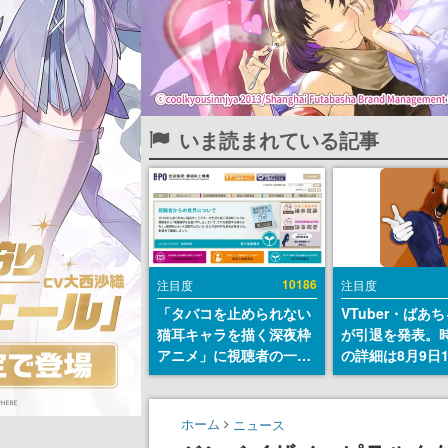
いま読まれている記事
10186
注目度
注目度
「タバコを止められない
VTuber・ばあ
猫耳キャラを描く深夜枠
が引退を発表。
アニメ」に視聴者の一部
の詳細は8月9日
から批判意見。違法薬物
の配信で説明
の使用と思しき描写も含
めて、BPOが議論を交わ
ホーム
ニュース
す