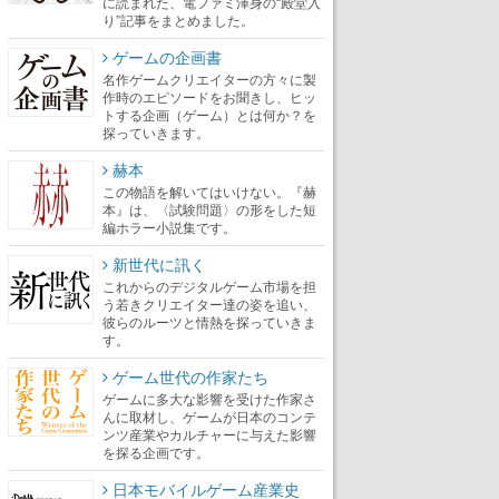
に読まれた、電ファミ渾身の“殿堂入
り”記事をまとめました。
ゲームの企画書
名作ゲームクリエイターの方々に製
作時のエピソードをお聞きし、ヒッ
トする企画（ゲーム）とは何か？を
探っていきます。
赫本
この物語を解いてはいけない。『赫
本』は、〈試験問題〉の形をした短
編ホラー小説集です。
新世代に訊く
これからのデジタルゲーム市場を担
う若きクリエイター達の姿を追い、
彼らのルーツと情熱を探っていきま
す。
ゲーム世代の作家たち
ゲームに多大な影響を受けた作家さ
んに取材し、ゲームが日本のコンテ
ンツ産業やカルチャーに与えた影響
を探る企画です。
日本モバイルゲーム産業史