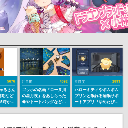
5676
4092
2893
注目度
注目度
ちゃるさん
ゴッホの名画『ローヌ川
ハローキティやポムポム
時期など
の星月夜』をあしらった
プリンと眠れる睡眠サポ
15時から
傘やトートバッグなどが
ートアプリ『ゆめたび』
登場。8月7日21時より2
が配信中。キャラごとの
日間限定で予約販売
ASMRや目覚ましアラー
ムも搭載