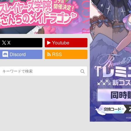
X
Youtube
Discord
RSS