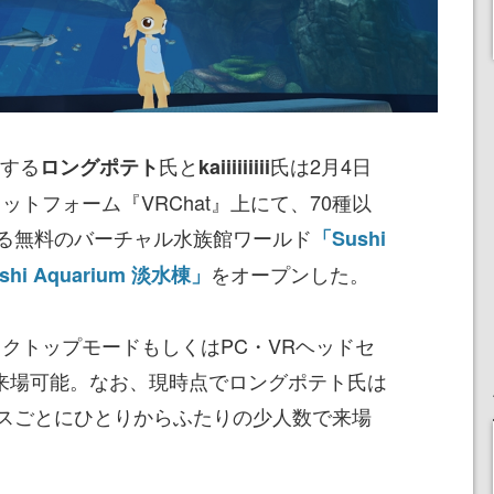
動する
氏と
氏は2月4日
ロングポテト
kaiiiiiiiii
ットフォーム『VRChat』上にて、70種以
る無料のバーチャル水族館ワールド
「Sushi
をオープンした。
shi Aquarium 淡水棟」
クトップモードもしくはPC・VRヘッドセ
で来場可能。なお、現時点でロングポテト氏は
スごとにひとりからふたりの少人数で来場