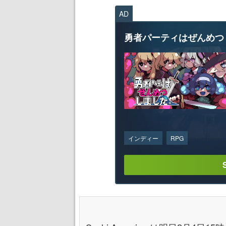
AD
勇者パーティはぜんめつ
インディー
RPG