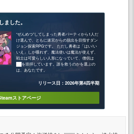
しました。
“ぜんめつ”してしまった勇者パーティから1人だ
け選んで、ともに迷宮からの脱出を目指すダン
ジョン探索RPGです。 ただし勇者は「はい/い
いえ」しか喋れず、魔法使いは魔法が使えず、
戦士は可愛らしい人形になっていて、僧侶は
██を崇拝しています。誰を救うのかを選ぶの
は、あなたです。
リリース日：2026年第4四半期
Steamストアページ