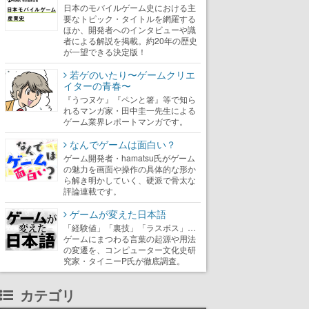
日本のモバイルゲーム史における主
要なトピック・タイトルを網羅する
ほか、開発者へのインタビューや識
者による解説を掲載。約20年の歴史
が一望できる決定版！
若ゲのいたり〜ゲームクリエ
イターの青春〜
『うつヌケ』『ペンと箸』等で知ら
れるマンガ家・田中圭一先生による
ゲーム業界レポートマンガです。
なんでゲームは面白い？
ゲーム開発者・hamatsu氏がゲーム
の魅力を画面や操作の具体的な形か
ら解き明かしていく、硬派で骨太な
評論連載です。
ゲームが変えた日本語
「経験値」「裏技」「ラスボス」…
ゲームにまつわる言葉の起源や用法
の変遷を、コンピューター文化史研
究家・タイニーP氏が徹底調査。
カテゴリ