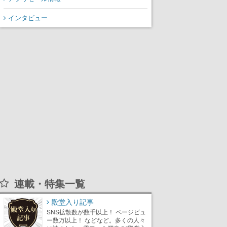
インタビュー
連載・特集一覧
殿堂入り記事
SNS拡散数が数千以上！ ページビュ
ー数万以上！ などなど。多くの人々