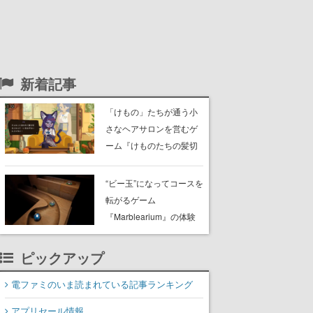
新着記事
「けもの」たちが通う小
さなヘアサロンを営むゲ
ーム『けものたちの髪切
り屋』体験版が配信開
始。悩みを持ったお客様
“ビー玉”になってコースを
と会話を交わし“本当に望
転がるゲーム
んでる髪型”を見つけ出す
『Marblearium』の体験
版がSteamで本日8月7日
より配信。Lo-Fiビートに
ピックアップ
乗って奇妙な空間を探検
電ファミのいま読まれている記事ランキング
アプリセール情報