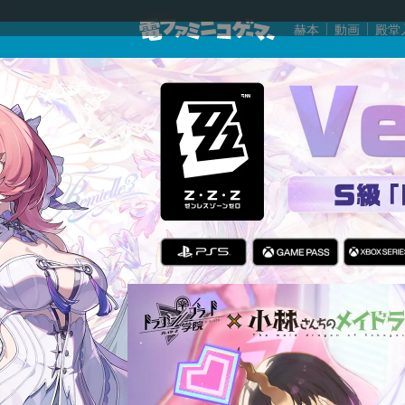
赫本
動画
殿堂