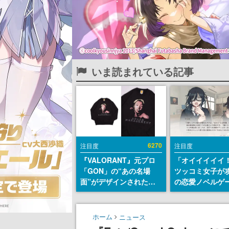
いま読まれている記事
6270
注目度
注目度
『VALORANT』元プロ
「オイイイイイ
「GON」の“あの名場
ツッコミ女子が
面”がデザインされた新
の恋愛ノベルゲ
作グッズが本日8月5日よ
術部カノジョ』St
り期間限定で発売。Tシ
トアページが公
ャツやコインケース、ア
前らーそろそろ
ホーム
ニュース
クキーなどが全品受注生
ー？＾＾」暗黒