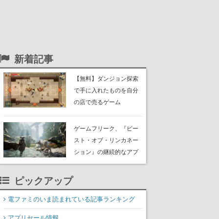
新着記事
【無料】ダンジョン探索
で手に入れたものを自分
の店で売るゲーム
『Moonlighter』がSteam
にて無料配布中！続編
ゲームフリーク、『ビー
『Moonlighter 2』の9月2
スト・オブ・リンカネー
日正式リリースを記念し
ション』の継続的なアプ
たキャンペーン
デ方針を表明。ユーザー
からの意見を真摯に受け
ピックアップ
止めて対応へ。修正パッ
チは約1週間以内に配信さ
電ファミのいま読まれている記事ランキング
れる予定
アプリセール情報