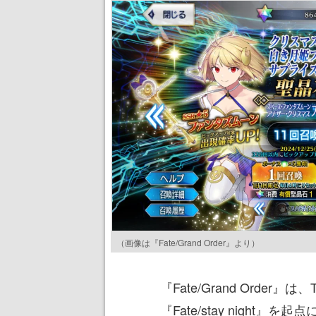
（画像は『Fate/Grand Order』より）
『Fate/Grand Orde
『Fate/stay night