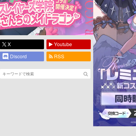
X
Youtube
Discord
RSS