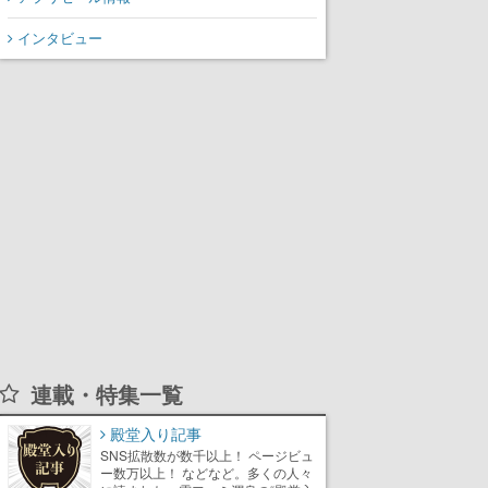
インタビュー
連載・特集一覧
殿堂入り記事
SNS拡散数が数千以上！ ページビュ
ー数万以上！ などなど。多くの人々