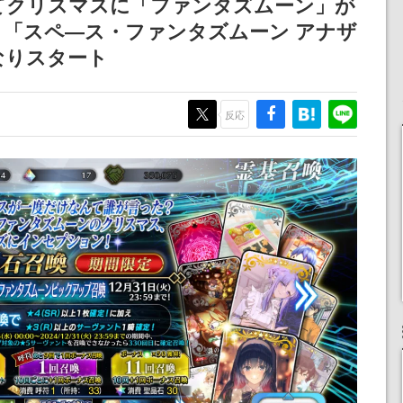
der』にてクリスマスに「ファンタズムーン」が
不思議ち
される予定
「スペ―ス・ファンタズムーン アナザ
を謳歌
なりスタート
反応