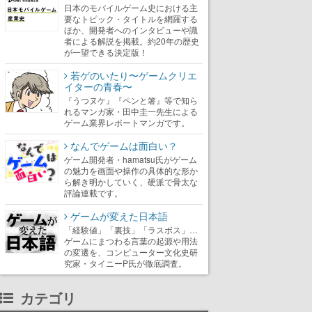
日本のモバイルゲーム史における主
要なトピック・タイトルを網羅する
ほか、開発者へのインタビューや識
者による解説を掲載。約20年の歴史
が一望できる決定版！
若ゲのいたり〜ゲームクリエ
イターの青春〜
『うつヌケ』『ペンと箸』等で知ら
れるマンガ家・田中圭一先生による
ゲーム業界レポートマンガです。
なんでゲームは面白い？
ゲーム開発者・hamatsu氏がゲーム
の魅力を画面や操作の具体的な形か
ら解き明かしていく、硬派で骨太な
評論連載です。
ゲームが変えた日本語
「経験値」「裏技」「ラスボス」…
ゲームにまつわる言葉の起源や用法
の変遷を、コンピューター文化史研
究家・タイニーP氏が徹底調査。
カテゴリ