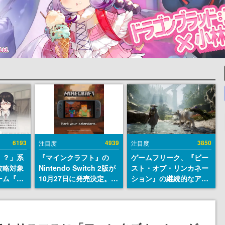
6193
4939
3850
注目度
注目度
！？」系
『マインクラフト』の
ゲームフリーク、『ビー
攻略対象
Nintendo Switch 2版が
スト・オブ・リンカネー
ーム『美
10月27日に発売決定。描
ション』の継続的なアプ
eamス
画設定はデフォルトで
デ方針を表明。ユーザー
開。「お
「バイブラントビジュア
からの意見を真摯に受け
自重しろ
ルズ」となり、より豊か
止めて対応へ。修正パッ
微笑の夢
なグラフィック表現に
チは約1週間以内に配信