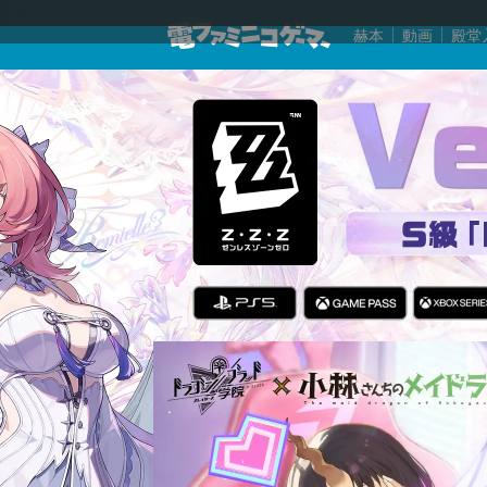
赫本
動画
殿堂