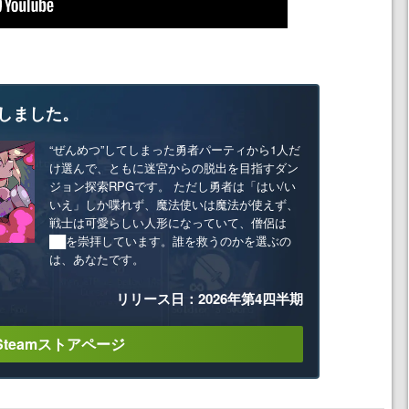
しました。
“ぜんめつ”してしまった勇者パーティから1人だ
け選んで、ともに迷宮からの脱出を目指すダン
ジョン探索RPGです。 ただし勇者は「はい/い
いえ」しか喋れず、魔法使いは魔法が使えず、
戦士は可愛らしい人形になっていて、僧侶は
██を崇拝しています。誰を救うのかを選ぶの
は、あなたです。
リリース日：2026年第4四半期
Steamストアページ