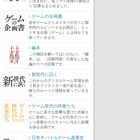
に読まれた、電ファミ渾身の“殿堂入
り”記事をまとめました。
ゲームの企画書
名作ゲームクリエイターの方々に製
作時のエピソードをお聞きし、ヒッ
トする企画（ゲーム）とは何か？を
探っていきます。
赫本
この物語を解いてはいけない。『赫
本』は、〈試験問題〉の形をした短
編ホラー小説集です。
新世代に訊く
これからのデジタルゲーム市場を担
う若きクリエイター達の姿を追い、
彼らのルーツと情熱を探っていきま
す。
ゲーム世代の作家たち
ゲームに多大な影響を受けた作家さ
んに取材し、ゲームが日本のコンテ
ンツ産業やカルチャーに与えた影響
を探る企画です。
日本モバイルゲーム産業史