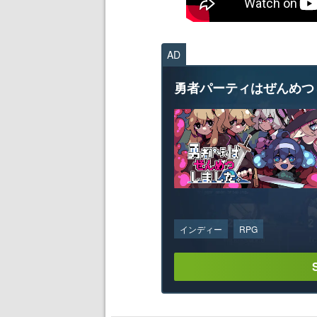
AD
勇者パーティはぜんめつ
インディー
RPG