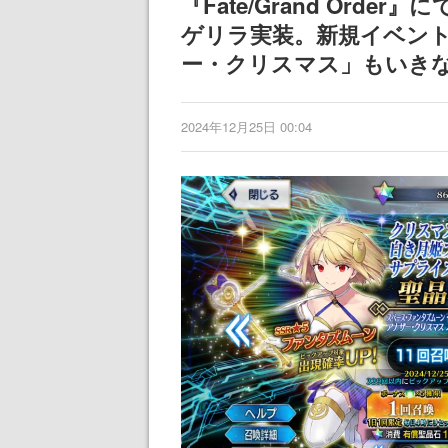
『Fate/Grand Or
産で登場、過去に発売し
女子や、萌え声
ゲリラ実装。新規イベント
たグッズの再販も
ゃん女子と青春
ー・クリスマス」もいき
2024年12月25日 00:04