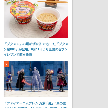
「ブタメン」の麺が“約4倍”になった「ブタメ
ン超BIG」が登場。8月11日より全国のセブン
イレブンで順次発売
2
『ファイアーエムブレム 万紫千紅』“真の主