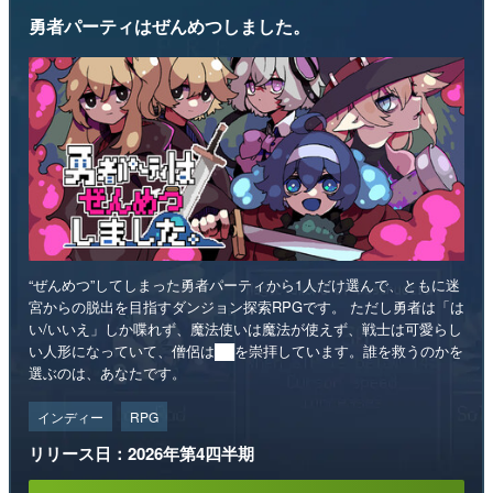
勇者パーティはぜんめつしました。
“ぜんめつ”してしまった勇者パーティから1人だけ選んで、ともに迷
宮からの脱出を目指すダンジョン探索RPGです。 ただし勇者は「は
い/いいえ」しか喋れず、魔法使いは魔法が使えず、戦士は可愛らし
い人形になっていて、僧侶は██を崇拝しています。誰を救うのかを
選ぶのは、あなたです。
インディー
RPG
リリース日：2026年第4四半期