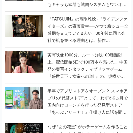
もキャラも武器も戦闘システムもワンオフ
で作り込まれた理由を両ディレクターに聞
く
『TATSUJIN』の弓削雅稔×『ライデンファ
イターズ』の齋藤貴幸──かつて縦シュー全
盛期を支えていた2人が、30年後に同じ会
社で机を並べる理由とは。新作
『TATSUJIN EXTREME』で初タッグを組
んだレジェンド2人に訊く開発秘話
実写映像1000分、ルート分岐100種類以
上。配信開始5日で100万本を売った、中国
発の実写インタラクティブドラマゲーム
『盛世天下：女帝への道II』の、規模が違
うこだわりをプロデューサーに聞いた
半年でアプリストアをオープン？ スマホア
プリの“代替ストア”として、わずか6ヵ月で
国内向けローンチを行った発見型ストア
『あっぷアリーナ！』仕掛け人に話を聞い
てみた
なぜ “あの花王” がホラーゲームを作ること