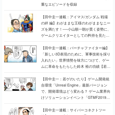
重なエピソードを収録
【田中圭一連載：アイマス/ガンダム 戦場
の絆 編】わがままな王様のわがままなニー
ズを満たす！──小山順一朗が貫く姿勢に、
ゲームクリエイターとしての矜持を見た
【若ゲのいたり最終回】
【田中圭一連載：バーチャファイター編】
「新しい3D表現のために、軍事技術を採り
入れたい」世界情勢を味方につけて、ゲー
ムに革命をもたらした鈴木 裕の功績【若ゲ
のいたり】
【田中圭一：若ゲのいたり】ゲーム開発統
合環境「Unreal Engine」最新バージョン
で、開発環境はどう変わる？ ゲーム業界向
けソリューションイベント「GTMF2019」
に行って、より理解を深めよう【PR】
【田中圭一連載：サイバーコネクトツー