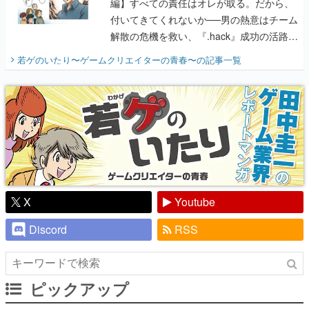
編】すべての責任はオレが取る。だから、
付いてきてくれないか──男の熱意はチーム
解散の危機を救い、『.hack』成功の活路を
開く。業界の快男児・松山 洋に流れる血は
若ゲのいたり〜ゲームクリエイターの青春〜
の記事一覧
『少年ジャンプ』色だった【若ゲのいた
り】
X
Youtube
Discord
RSS
ピックアップ