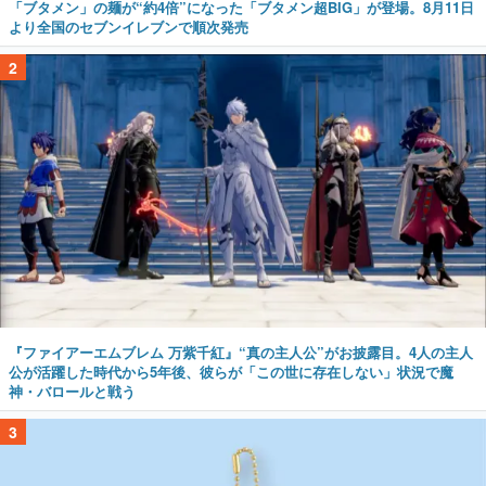
「ブタメン」の麺が“約4倍”になった「ブタメン超BIG」が登場。8月11日
より全国のセブンイレブンで順次発売
2
『ファイアーエムブレム 万紫千紅』“真の主人公”がお披露目。4人の主人
公が活躍した時代から5年後、彼らが「この世に存在しない」状況で魔
神・バロールと戦う
3