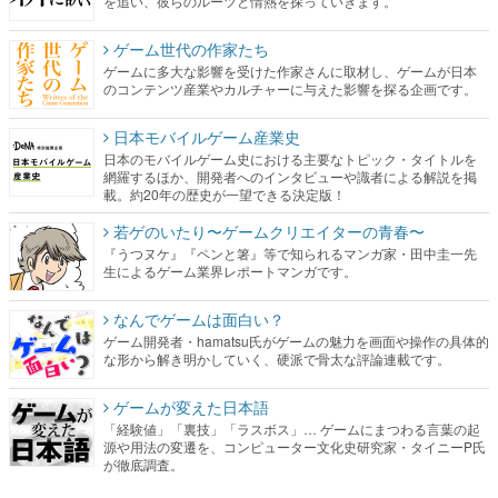
を追い、彼らのルーツと情熱を探っていきます。
ゲーム世代の作家たち
ゲームに多大な影響を受けた作家さんに取材し、ゲームが日本
のコンテンツ産業やカルチャーに与えた影響を探る企画です。
日本モバイルゲーム産業史
日本のモバイルゲーム史における主要なトピック・タイトルを
網羅するほか、開発者へのインタビューや識者による解説を掲
載。約20年の歴史が一望できる決定版！
若ゲのいたり〜ゲームクリエイターの青春〜
『うつヌケ』『ペンと箸』等で知られるマンガ家・田中圭一先
生によるゲーム業界レポートマンガです。
なんでゲームは面白い？
ゲーム開発者・hamatsu氏がゲームの魅力を画面や操作の具体的
な形から解き明かしていく、硬派で骨太な評論連載です。
ゲームが変えた日本語
「経験値」「裏技」「ラスボス」… ゲームにまつわる言葉の起
源や用法の変遷を、コンピューター文化史研究家・タイニーP氏
が徹底調査。