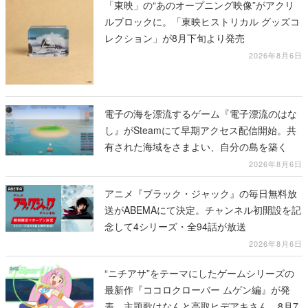
「東映」の“あのオープニング映像”がアクリ
ルブロックに。「東映ヒストリカル グッズコ
レクション」が8月下旬より発売
2026年8月6日
電子の海を漂流するゲーム『電子漂流のはな
し』がSteamにて早期アクセス配信開始。共
有された海域をさまよい、自分の島を築く
2026年8月6日
アニメ『ブラック・ジャック』の毎日無料放
送がABEMAにて決定。チャンネル初開設を記
念して4シリーズ・全94話が放送
2026年8月6日
“ニチアサ”をテーマにしたゲームシリーズの
最新作『ココロクローバー ムゲン編』が発
表。主題歌はなんと高取ヒデアキさん。8月7