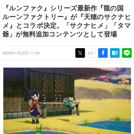
日本のコンテンツ産業やカルチャーに与えた影響を探る企
『ルンファク』シリーズ最新作『龍の国
画です。
ルーンファクトリー』が『天穂のサクナヒ
日本モバイルゲーム産業史
メ』とコラボ決定。「サクナヒメ」「タマ
日本のモバイルゲーム史における主要なトピック・タイト
ルを網羅するほか、開発者へのインタビューや識者による
爺」が無料追加コンテンツとして登場
解説を掲載。約20年の歴史が一望できる決定版！
若ゲのいたり〜ゲームクリエイターの青春〜
『うつヌケ』『ペンと箸』等で知られるマンガ家・田中圭
2025年1月23日 11:04
反応
一先生によるゲーム業界レポートマンガです。
なんでゲームは面白い？
ゲーム開発者・hamatsu氏がゲームの魅力を画面や操作の
具体的な形から解き明かしていく、硬派で骨太な評論連載
です。
ゲームが変えた日本語
「経験値」「裏技」「ラスボス」… ゲームにまつわる言葉
の起源や用法の変遷を、コンピューター文化史研究家・タ
イニーP氏が徹底調査。
カテゴリ
特集記事