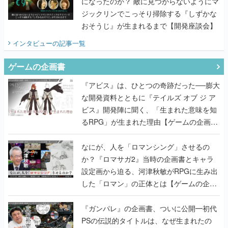
になったのか？ 敵に見つからないようにマ
ジックリンでこっそり掃除する『しずかな
おそうじ』が生まれるまで【開発座談会】
インタビュー
の記事一覧
ゲームの企画書
『アビス』は、ひとつの奇跡だった──膨大
な開発資料とともに『テイルズ オブ ジ ア
ビス』開発陣に聞く、「生まれた意味を知
るRPG」が生まれた理由【ゲームの企画
書】
なにが、人を「ロマンシング」させるの
か？『ロマサガ2』当時の企画書とキャラ
設定画から迫る、河津秋敏がRPGに生み出
した「ロマン」の正体とは【ゲームの企画
書】
『ガンパレ』の企画書、ついに公開━初代
PSの伝説的タイトルは、なぜ生まれたの