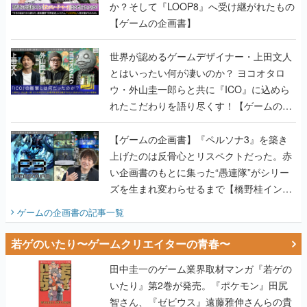
か？そして『LOOP8』へ受け継がれたもの
【ゲームの企画書】
世界が認めるゲームデザイナー・上田文人
とはいったい何が凄いのか？ ヨコオタロ
ウ・外山圭一郎らと共に『ICO』に込めら
れたこだわりを語り尽くす！【ゲームの企
画書】
【ゲームの企画書】『ペルソナ3』を築き
上げたのは反骨心とリスペクトだった。赤
い企画書のもとに集った“愚連隊”がシリー
ズを生まれ変わらせるまで【橋野桂インタ
ビュー】
ゲームの企画書
の記事一覧
若ゲのいたり〜ゲームクリエイターの青春〜
田中圭一のゲーム業界取材マンガ『若ゲの
いたり』第2巻が発売。『ポケモン』田尻
智さん、『ゼビウス』遠藤雅伸さんらの貴