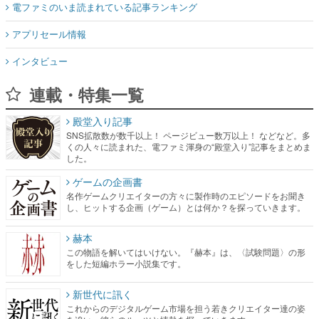
電ファミのいま読まれている記事ランキング
アプリセール情報
インタビュー
連載・特集一覧
殿堂入り記事
SNS拡散数が数千以上！ ページビュー数万以上！ などなど。多
くの人々に読まれた、電ファミ渾身の“殿堂入り”記事をまとめま
した。
ゲームの企画書
名作ゲームクリエイターの方々に製作時のエピソードをお聞き
し、ヒットする企画（ゲーム）とは何か？を探っていきます。
赫本
この物語を解いてはいけない。『赫本』は、〈試験問題〉の形
をした短編ホラー小説集です。
新世代に訊く
これからのデジタルゲーム市場を担う若きクリエイター達の姿