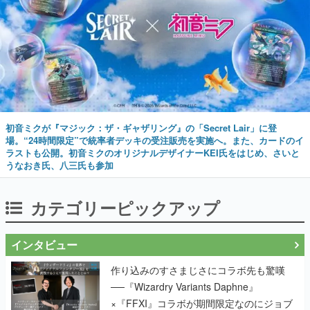
初音ミクが『マジック：ザ・ギャザリング』の「Secret Lair」に登
場。“24時間限定”で統率者デッキの受注販売を実施へ。また、カードのイ
ラストも公開。初音ミクのオリジナルデザイナーKEI氏をはじめ、さいと
うなおき氏、八三氏も参加
カテゴリーピックアップ
インタビュー
作り込みのすさまじさにコラボ先も驚嘆
──『Wizardry Variants Daphne』
×『FFXI』コラボが期間限定なのにジョブ