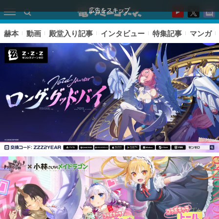
広告をスキップ
赫本
動画
殿堂入り記事
インタビュー
特集記事
マンガ
ピックアップ
電ファミのいま読まれている記事ランキング
アプリセール情報