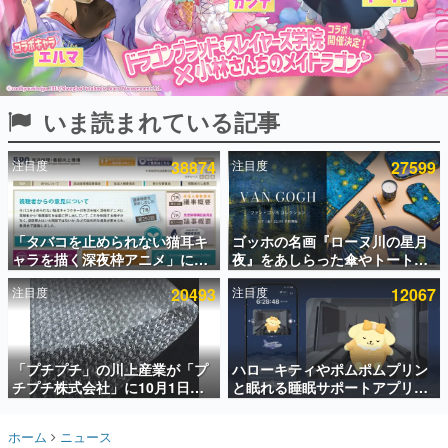
インタビュー
連載・特集一覧
殿堂入り記事
いま読まれている記事
SNS拡散数が数千以上！ ページビュー数万以上！ などな
ど。多くの人々に読まれた、電ファミ渾身の“殿堂入り”記
事をまとめました。
注目度
38874
注目度
27599
ゲームの企画書
名作ゲームクリエイターの方々に製作時のエピソードをお
聞きし、ヒットする企画（ゲーム）とは何か？を探ってい
「タバコを止められない猫耳キ
ゴッホの名画『ローヌ川の星月
きます。
ャラを描く深夜枠アニメ」に視
夜』をあしらった傘やトートバ
赫本
聴者の一部から批判意見。違法
ッグなどが登場。8月7日21時よ
この物語を解いてはいけない。『赫本』は、〈試験問題〉
注目度
20493
注目度
12067
薬物の使用と思わしき描写も含
り2日間限定で予約販売
の形をした短編ホラー小説集です。
めて、BPOが議論を交わす
新世代に訊く
「プチプチ」の川上産業が「プ
ハローキティやポムポムプリン
これからのデジタルゲーム市場を担う若きクリエイター達
の姿を追い、彼らのルーツと情熱を探っていきます。
チプチ株式会社」に10月1日よ
と眠れる睡眠サポートアプリ
り社名変更へ。創業58年で初め
『ゆめたび』が配信中。キャラ
ての変更で、“プチッ”と鳴るお
ごとのASMRや目覚ましアラー
ゲーム世代の作家たち
ホーム
ニュース
なじみの緩衝材が会社の名前に
ムも搭載
ゲームに多大な影響を受けた作家さんに取材し、ゲームが