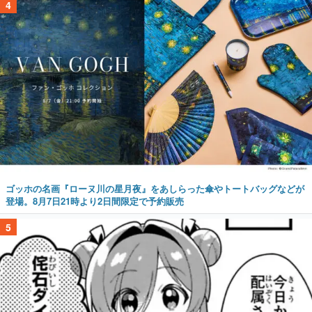
4
ゴッホの名画『ローヌ川の星月夜』をあしらった傘やトートバッグなどが
登場。8月7日21時より2日間限定で予約販売
5