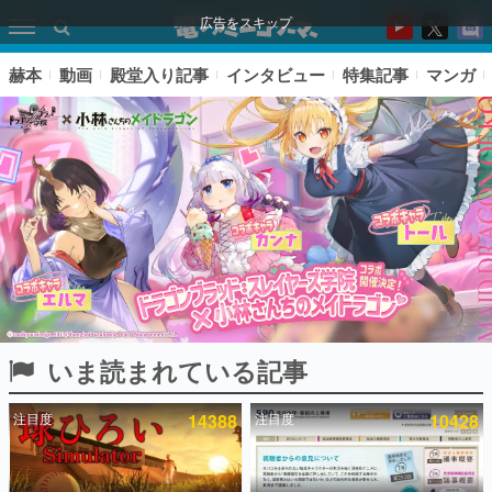
広告をスキップ
赫本
動画
殿堂入り記事
インタビュー
特集記事
マンガ
いま読まれている記事
ピックアップ
注目度
14388
注目度
10428
電ファミのいま読まれている記事ランキング
アプリセール情報