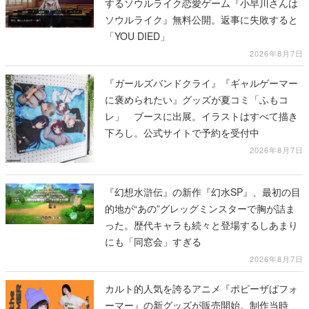
するソウルライク恋愛ゲーム『小早川さんは
ソウルライク』無料公開。返事に失敗すると
「YOU DIED」
2026年8月7日
『ガールズバンドクライ』『ギャルゲーマー
に褒められたい』グッズが夏コミ「ふもコ
レ」 ブースに出展。イラストはすべて描き
下ろし。公式サイトで予約を受付中
2026年8月7日
『幻想水滸伝』の新作『幻水SP』、最初の目
的地が“あの”グレッグミンスターで胸が詰ま
った。歴代キャラも続々と登場するしあまり
にも「同窓会」すぎる
2026年8月7日
カルト的人気を誇るアニメ『ポピーザぱフォ
ーマー』の新グッズが販売開始。制作当時