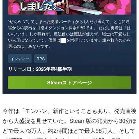
“ぜんめつ”してしまった勇者パーティから1人だけ選んで、ともに迷
宮からの脱出を目指すダンジョン探索RPGです。 ただし勇者は「は
い/いいえ」しか喋れず、魔法使いは魔法が使えず、戦士は可愛らし
い人形になっていて、僧侶は██を崇拝しています。誰を救うのかを
選ぶのは、あなたです。
インディー
RPG
リリース日：2026年第4四半期
Steamストアページ
今作は『モンハン』新作ということもあり、発売直後
から大盛況を見せていた。Steam版の発売から30分ほ
どで最大73万人、約2時間ほどで最大98万人、そして