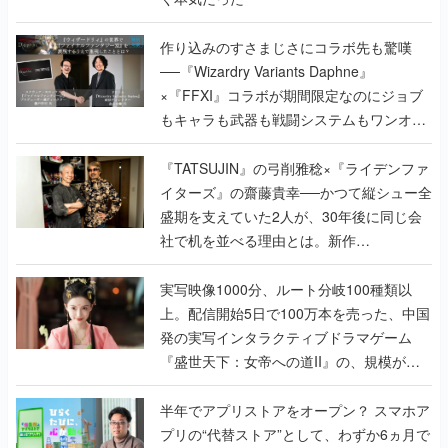
作り込みのすさまじさにコラボ先も驚嘆
──『Wizardry Variants Daphne』
×『FFXI』コラボが期間限定なのにジョブ
もキャラも武器も戦闘システムもワンオフ
で作り込まれた理由を両ディレクターに聞
く
『TATSUJIN』の弓削雅稔×『ライデンファ
イターズ』の齋藤貴幸──かつて縦シュー全
盛期を支えていた2人が、30年後に同じ会
社で机を並べる理由とは。新作
『TATSUJIN EXTREME』で初タッグを組
んだレジェンド2人に訊く開発秘話
実写映像1000分、ルート分岐100種類以
上。配信開始5日で100万本を売った、中国
発の実写インタラクティブドラマゲーム
『盛世天下：女帝への道II』の、規模が違
うこだわりをプロデューサーに聞いた
半年でアプリストアをオープン？ スマホア
プリの“代替ストア”として、わずか6ヵ月で