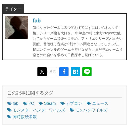
ライター
fab
気になったゲームは古今問わず遊ばずにはいられない性
格。シリーズ物も大好き。 中学生の時に東方Projectに触
れてからゲーム音楽へ目覚め、アトリエシリーズと出会い
覚醒。普段聴く音楽が9割ゲーム関連となってしまった。
幅広いジャンルのゲームを遊びながら、まだ見ぬゲーム音
楽との出会いを求めて日夜探求し続けている。
反応
この記事に関するタグ
fab
PC
Steam
カプコン
ニュース
モンスターハンターワイルズ
モンハンワイルズ
同時接続者数