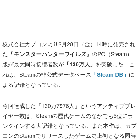
マンガ
女性向け
アプリレビュー
株式会社カプコンより2月28日（金）14時に発売され
その他
た
のPC（Steam）
『モンスターハンターワイルズ』
版が最大同時接続者数が
を突破した。こ
「130万人」
電ファミニコゲーマーとは？
れは、Steamの非公式データベース
に
「Steam DB」
運営：株式会社マレ
よる記録となっている。
今回達成した「130万7976人」というアクティブプレ
イヤー数は、Steamの歴代ゲームのなかでも6位にラ
ンクインする大記録となっている。また本作は、カプ
コンのSteamでリリースしたゲーム史上初となる同時