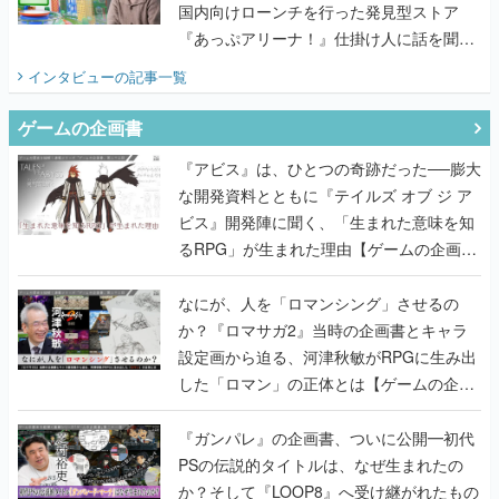
国内向けローンチを行った発見型ストア
『あっぷアリーナ！』仕掛け人に話を聞い
てみた
インタビュー
の記事一覧
ゲームの企画書
『アビス』は、ひとつの奇跡だった──膨大
な開発資料とともに『テイルズ オブ ジ ア
ビス』開発陣に聞く、「生まれた意味を知
るRPG」が生まれた理由【ゲームの企画
書】
なにが、人を「ロマンシング」させるの
か？『ロマサガ2』当時の企画書とキャラ
設定画から迫る、河津秋敏がRPGに生み出
した「ロマン」の正体とは【ゲームの企画
書】
『ガンパレ』の企画書、ついに公開━初代
PSの伝説的タイトルは、なぜ生まれたの
か？そして『LOOP8』へ受け継がれたもの