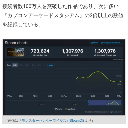
接続者数100万人を突破した作品であり、次に多い
『カプコンアーケードスタジアム』の2倍以上の数値
を記録している。
（画像は
『モンスターハンターワイルズ』SteamDB
より）