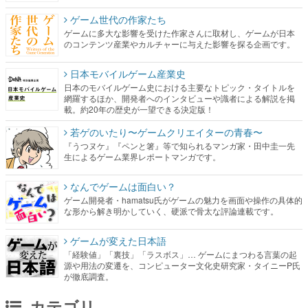
ゲーム世代の作家たち
ゲームに多大な影響を受けた作家さんに取材し、ゲームが日本
のコンテンツ産業やカルチャーに与えた影響を探る企画です。
日本モバイルゲーム産業史
日本のモバイルゲーム史における主要なトピック・タイトルを
網羅するほか、開発者へのインタビューや識者による解説を掲
載。約20年の歴史が一望できる決定版！
若ゲのいたり〜ゲームクリエイターの青春〜
『うつヌケ』『ペンと箸』等で知られるマンガ家・田中圭一先
生によるゲーム業界レポートマンガです。
なんでゲームは面白い？
ゲーム開発者・hamatsu氏がゲームの魅力を画面や操作の具体的
な形から解き明かしていく、硬派で骨太な評論連載です。
ゲームが変えた日本語
「経験値」「裏技」「ラスボス」… ゲームにまつわる言葉の起
源や用法の変遷を、コンピューター文化史研究家・タイニーP氏
が徹底調査。
カテゴリ