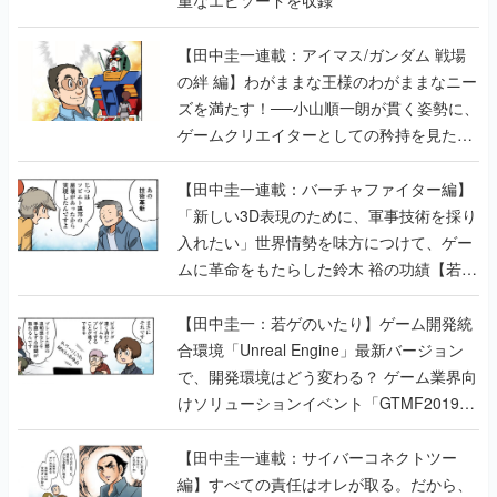
【田中圭一連載：アイマス/ガンダム 戦場
の絆 編】わがままな王様のわがままなニー
ズを満たす！──小山順一朗が貫く姿勢に、
ゲームクリエイターとしての矜持を見た
【若ゲのいたり最終回】
【田中圭一連載：バーチャファイター編】
「新しい3D表現のために、軍事技術を採り
入れたい」世界情勢を味方につけて、ゲー
ムに革命をもたらした鈴木 裕の功績【若ゲ
のいたり】
【田中圭一：若ゲのいたり】ゲーム開発統
合環境「Unreal Engine」最新バージョン
で、開発環境はどう変わる？ ゲーム業界向
けソリューションイベント「GTMF2019」
に行って、より理解を深めよう【PR】
【田中圭一連載：サイバーコネクトツー
編】すべての責任はオレが取る。だから、