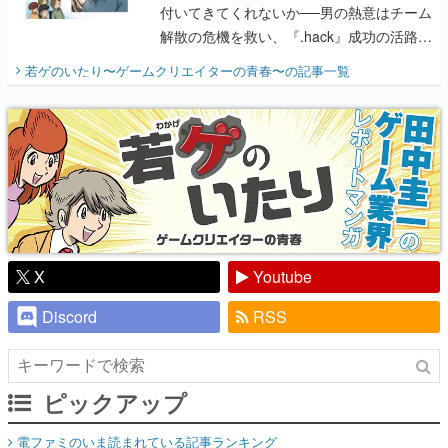
付いてきてくれないか──男の熱意はチーム
解散の危機を救い、『.hack』成功の活路を
開く。業界の快男児・松山 洋に流れる血は
若ゲのいたり〜ゲームクリエイターの青春〜
の記事一覧
『少年ジャンプ』色だった【若ゲのいた
り】
X
Youtube
Discord
RSS
ピックアップ
電ファミのいま読まれている記事ランキング