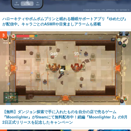
ハローキティやポムポムプリンと眠れる睡眠サポートアプリ『ゆめたび』
が配信中。キャラごとのASMRや目覚ましアラームも搭載
3
【無料】ダンジョン探索で手に入れたものを自分の店で売るゲーム
『Moonlighter』がSteamにて無料配布中！続編『Moonlighter 2』の9月
2日正式リリースを記念したキャンペーン