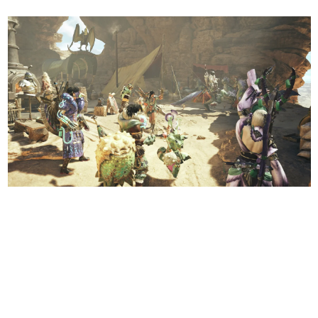
日本のコンテンツ産業やカルチャーに与えた影響を探る企
画です。
日本モバイルゲーム産業史
日本のモバイルゲーム史における主要なトピック・タイト
ルを網羅するほか、開発者へのインタビューや識者による
解説を掲載。約20年の歴史が一望できる決定版！
若ゲのいたり〜ゲームクリエイターの青春〜
『うつヌケ』『ペンと箸』等で知られるマンガ家・田中圭
一先生によるゲーム業界レポートマンガです。
なんでゲームは面白い？
ゲーム開発者・hamatsu氏がゲームの魅力を画面や操作の
具体的な形から解き明かしていく、硬派で骨太な評論連載
です。
ゲームが変えた日本語
「経験値」「裏技」「ラスボス」… ゲームにまつわる言葉
の起源や用法の変遷を、コンピューター文化史研究家・タ
イニーP氏が徹底調査。
カテゴリ
特集記事