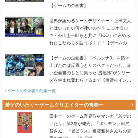
【ゲームの企画書】
世界が認めるゲームデザイナー・上田文人
とはいったい何が凄いのか？ ヨコオタロ
ウ・外山圭一郎らと共に『ICO』に込めら
れたこだわりを語り尽くす！【ゲームの企
画書】
【ゲームの企画書】『ペルソナ3』を築き
上げたのは反骨心とリスペクトだった。赤
い企画書のもとに集った“愚連隊”がシリー
ズを生まれ変わらせるまで【橋野桂インタ
ビュー】
ゲームの企画書
の記事一覧
若ゲのいたり〜ゲームクリエイターの青春〜
田中圭一のゲーム業界取材マンガ『若ゲの
いたり』第2巻が発売。『ポケモン』田尻
智さん、『ゼビウス』遠藤雅伸さんらの貴
重なエピソードを収録