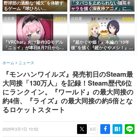
野球部の過酷な“補欠”を体験す
「タバコを止められない猫耳キ
るゲーム『球ひろい
ャラを描く深夜枠アニメ」に視
インタビュー
Simulator』が「1件」のウィッ
聴者の一部から批判意見。違法
注目度
8371
注目度
8305
シュリストをもとにチェコ語に
薬物の使用と思しき描写も含め
連載・特集一覧
対応しSNSで話題に。『キング
て、BPOが議論を交わす
ダム・カム』開発元やチェコの
殿堂入り記事
プロ野球選手から称賛の声
SNS拡散数が数千以上！ ページビュー数万以上！ などな
『VRChat』向け新作3Dモデル
『超かぐや姫！』本編の“10年
ど。多くの人々に読まれた、電ファミ渾身の“殿堂入り”記
「ニュイ」が本日8月7日から
後”を描く『超かぐやメシ！』
事をまとめました。
BOOTHにて発売。瞳に光る星
Web連載決定。新たなWebマン
や感情豊かな表情が、小悪魔か
ガレーベル「ビビビコミック」
ゲームの企画書
ホーム
ニュース
わいい
にて特別話が掲載スタート、あ
名作ゲームクリエイターの方々に製作時のエピソードをお
聞きし、ヒットする企画（ゲーム）とは何か？を探ってい
のお話には…まだ続きがある！
『モンハンワイルズ』発売初日のSteam最
きます。
大同接「130万人」を記録！Steam歴代6位
赫本
この物語を解いてはいけない。『赫本』は、〈試験問題〉
にランクイン。『ワールド』の最大同接の
の形をした短編ホラー小説集です。
約4倍、『ライズ』の最大同接の約5倍とな
るロケットスタート
新世代に訊く
これからのデジタルゲーム市場を担う若きクリエイター達
の姿を追い、彼らのルーツと情熱を探っていきます。
2025年3月1日 10:52
反応
ゲーム世代の作家たち
ゲームに多大な影響を受けた作家さんに取材し、ゲームが