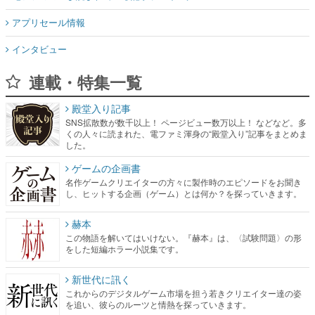
アプリセール情報
インタビュー
連載・特集一覧
殿堂入り記事
SNS拡散数が数千以上！ ページビュー数万以上！ などなど。多
くの人々に読まれた、電ファミ渾身の“殿堂入り”記事をまとめま
した。
ゲームの企画書
名作ゲームクリエイターの方々に製作時のエピソードをお聞き
し、ヒットする企画（ゲーム）とは何か？を探っていきます。
赫本
この物語を解いてはいけない。『赫本』は、〈試験問題〉の形
をした短編ホラー小説集です。
新世代に訊く
これからのデジタルゲーム市場を担う若きクリエイター達の姿
を追い、彼らのルーツと情熱を探っていきます。