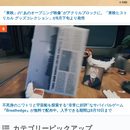
「東映」の“あのオープニング映像”がアクリルブロックに。「東映ヒスト
リカル グッズコレクション」が8月下旬より発売
5
不死身のニワトリと宇宙船を探索する“非常に好評”なサバイバルゲーム
『Breathedge』が無料で配布中。入手できる期間は8月10日まで
カテゴリーピックアップ