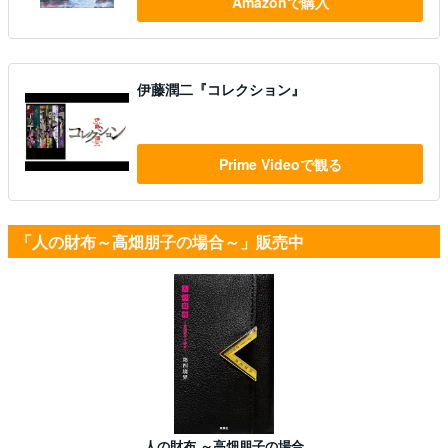
Amazonで購入
伊藤潤二『コレクション』
Prime Videoで観る
「人の財布～高畑朋子の場合～」販売中
人の財布 ～高畑朋子の場合