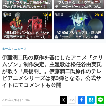
【無料】プリキュア映画4作品が
『プリコネR』と『ウマ娘 プリ
TVerで新たに配信スタート！な
ティーダービー』のコラボが決
インタビュー
んと2018年～2024年の映画ほぼ
定！“最大170連無料”の8.5周年
注目度
3014
注目度
2816
すべてが見放題に、ぶっちゃけ
キャンペーンなども発表
連載・特集一覧
ありえないラインナップ
殿堂入り記事
SNS拡散数が数千以上！ ページビュー数万以上！ などな
『機動戦士ガンダム』の「シャ
『名探偵プリキュア！』謎の怪
ど。多くの人々に読まれた、電ファミ渾身の“殿堂入り”記
ア専用ザクⅡ」をイメージした
盗「デッチ・アゲイン」の担当
事をまとめました。
散水ホースリールが予約開始。
キャストは天﨑滉平さんと判
本体にはシャアのパーソナルマ
明。『Re:ゼロから始める異世
ゲームの企画書
ホーム
ニュース
ークやジオン公国軍のエンブレ
界生活』オットー役、『ヒプノ
名作ゲームクリエイターの方々に製作時のエピソードをお
聞きし、ヒットする企画（ゲーム）とは何か？を探ってい
ム、型式番号などを配置
シスマイク』山田三郎役など
伊藤潤二氏の原作を基にしたアニメ『クリ
きます。
ムゾン』制作決定。主題歌は松任谷由実氏
赫本
この物語を解いてはいけない。『赫本』は、〈試験問題〉
が歌う「烏揚羽」。伊藤潤二氏原作のテレ
の形をした短編ホラー小説集です。
ビアニメシリーズは第3弾となる。公式サ
イトにてコメントも公開
新世代に訊く
これからのデジタルゲーム市場を担う若きクリエイター達
の姿を追い、彼らのルーツと情熱を探っていきます。
2025年7月5日 10:04
反応
ゲーム世代の作家たち
ゲームに多大な影響を受けた作家さんに取材し、ゲームが