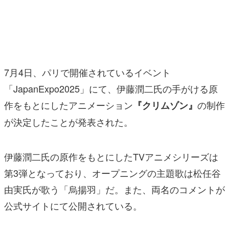
マンガ
女性向け
アプリレビュー
7月4日、パリで開催されているイベント
その他
「JapanExpo2025」にて、伊藤潤二氏の手がける原
作をもとにしたアニメーション
の制作
『クリムゾン』
電ファミニコゲーマーとは？
が決定したことが発表された。
運営：株式会社マレ
伊藤潤二氏の原作をもとにしたTVアニメシリーズは
第3弾となっており、オープニングの主題歌は松任谷
由実氏が歌う「烏揚羽」だ。また、両名のコメントが
公式サイトにて公開されている。