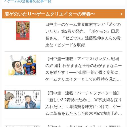
ゲームの企画書
の記事一覧
若ゲのいたり〜ゲームクリエイターの青春〜
田中圭一のゲーム業界取材マンガ『若ゲの
いたり』第2巻が発売。『ポケモン』田尻
智さん、『ゼビウス』遠藤雅伸さんらの貴
重なエピソードを収録
【田中圭一連載：アイマス/ガンダム 戦場
の絆 編】わがままな王様のわがままなニー
ズを満たす！──小山順一朗が貫く姿勢に、
ゲームクリエイターとしての矜持を見た
【若ゲのいたり最終回】
【田中圭一連載：バーチャファイター編】
「新しい3D表現のために、軍事技術を採り
入れたい」世界情勢を味方につけて、ゲー
ムに革命をもたらした鈴木 裕の功績【若ゲ
のいたり】