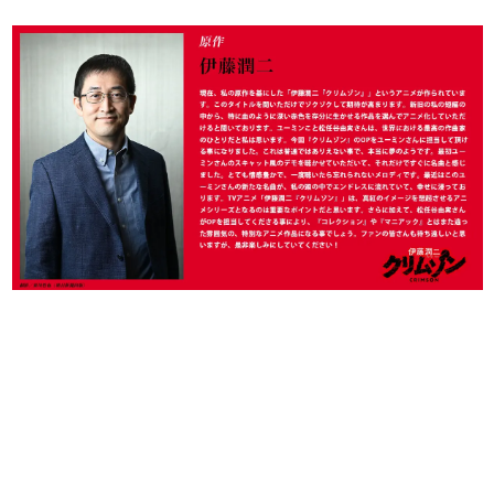
日本のコンテンツ産業やカルチャーに与えた影響を探る企
画です。
日本モバイルゲーム産業史
日本のモバイルゲーム史における主要なトピック・タイト
ルを網羅するほか、開発者へのインタビューや識者による
解説を掲載。約20年の歴史が一望できる決定版！
若ゲのいたり〜ゲームクリエイターの青春〜
『うつヌケ』『ペンと箸』等で知られるマンガ家・田中圭
一先生によるゲーム業界レポートマンガです。
なんでゲームは面白い？
ゲーム開発者・hamatsu氏がゲームの魅力を画面や操作の
具体的な形から解き明かしていく、硬派で骨太な評論連載
です。
ゲームが変えた日本語
「経験値」「裏技」「ラスボス」… ゲームにまつわる言葉
の起源や用法の変遷を、コンピューター文化史研究家・タ
イニーP氏が徹底調査。
カテゴリ
特集記事