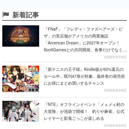
新着記事
『FNaF』「フレディ・ファズベアーズ・ピ
ザ」の実店舗がアメリカの商業施設
「American Dream」に2027年オープン！
ScottGamesとの共同開発、食事だけでなくス
テージショーや没入型のホラー体験も楽しめ
2026年8月9日
る
『新テニスの王子様』Kindle版が50%還元の
セール中。既刊47巻が対象、最終巻の発売前
にお得にまとめ買いするチャンス
2026年8月9日
『NTE』オフラインイベント「メェメェ村の
大冒険」が池袋で開催！ 釣りや麻雀、公式
レイヤーと影鬼ごっこが楽しめる
2026年8月9日