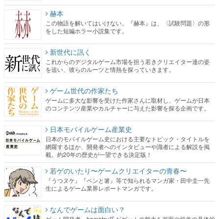
赫本
この物語を解いてはいけない。『赫本』は、〈試験問題〉の形
をした短編ホラー小説集です。
新世代に訊く
これからのデジタルゲーム市場を担う若きクリエイター達の姿
を追い、彼らのルーツと情熱を探っていきます。
ゲーム世代の作家たち
ゲームに多大な影響を受けた作家さんに取材し、ゲームが日本
のコンテンツ産業やカルチャーに与えた影響を探る企画です。
日本モバイルゲーム産業史
日本のモバイルゲーム史における主要なトピック・タイトルを
網羅するほか、開発者へのインタビューや識者による解説を掲
載。約20年の歴史が一望できる決定版！
若ゲのいたり〜ゲームクリエイターの青春〜
『うつヌケ』『ペンと箸』等で知られるマンガ家・田中圭一先
生によるゲーム業界レポートマンガです。
なんでゲームは面白い？
ゲーム開発者・hamatsu氏がゲームの魅力を画面や操作の具体的