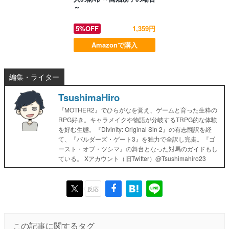
～
5%OFF
1,359円
Amazonで購入
編集・ライター
TsushimaHiro
『MOTHER2』でひらがなを覚え、ゲームと育った生粋の
RPG好き。キャラメイクや物語が分岐するTRPG的な体験
を好む生態。『Divinity: Original Sin 2』の有志翻訳を経
て、『バルダーズ・ゲート3』を独力で全訳し完走。『ゴ
ースト・オブ・ツシマ』の舞台となった対馬のガイドもし
ている。 Xアカウント（旧Twitter）@Tsushimahiro23
反応
この記事に関するタグ