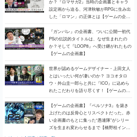
か？『ロマサガ2』当時の企画書とキャラ
設定画から迫る、河津秋敏がRPGに生み出
した「ロマン」の正体とは【ゲームの企画
書】
『ガンパレ』の企画書、ついに公開━初代
PSの伝説的タイトルは、なぜ生まれたの
か？そして『LOOP8』へ受け継がれたもの
【ゲームの企画書】
世界が認めるゲームデザイナー・上田文人
とはいったい何が凄いのか？ ヨコオタロ
ウ・外山圭一郎らと共に『ICO』に込めら
れたこだわりを語り尽くす！【ゲームの企
画書】
【ゲームの企画書】『ペルソナ3』を築き
上げたのは反骨心とリスペクトだった。赤
い企画書のもとに集った“愚連隊”がシリー
ズを生まれ変わらせるまで【橋野桂インタ
ビュー】