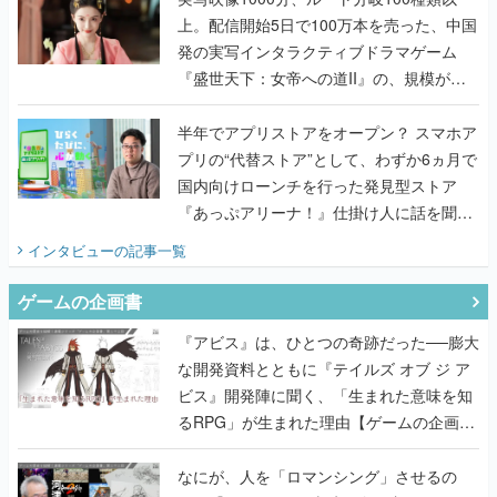
上。配信開始5日で100万本を売った、中国
発の実写インタラクティブドラマゲーム
『盛世天下：女帝への道II』の、規模が違
うこだわりをプロデューサーに聞いた
半年でアプリストアをオープン？ スマホア
プリの“代替ストア”として、わずか6ヵ月で
国内向けローンチを行った発見型ストア
『あっぷアリーナ！』仕掛け人に話を聞い
てみた
インタビュー
の記事一覧
ゲームの企画書
『アビス』は、ひとつの奇跡だった──膨大
な開発資料とともに『テイルズ オブ ジ ア
ビス』開発陣に聞く、「生まれた意味を知
るRPG」が生まれた理由【ゲームの企画
書】
なにが、人を「ロマンシング」させるの