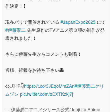
作決定！】
現在パリで開催されている
#JapanExpo2025
にて
#伊藤潤二
先生原作のTVアニメ第３弾の制作が発
表されました！
さらに伊藤先生からコメントも到着！
皆様、続報をお待ち下さい👻
公式HP👇
https://t.co/3JEqoMmZAn
#伊藤潤二クリ
ムゾン
pic.twitter.com/oDXTKzkj7j
— 伊藤潤二アニメシリーズ公式/Junji Ito Anime