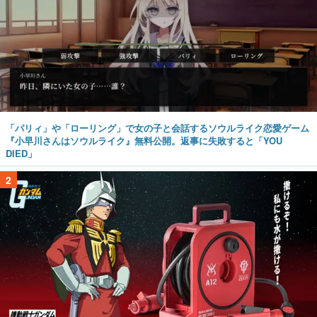
「パリィ」や「ローリング」で女の子と会話するソウルライク恋愛ゲーム
『小早川さんはソウルライク』無料公開。返事に失敗すると「YOU
DIED」
2