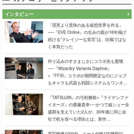
インタビュー
「現実より意味のある仮想世界を作る」
──『EVE Online』の生みの親が18年掲げ
続ける”クレイジーな宣言”は、比喩ではな
く本気だった
作り込みのすさまじさにコラボ先も驚嘆
──『Wizardry Variants Daphne』
×『FFXI』コラボが期間限定なのにジョブ
もキャラも武器も戦闘システムもワンオフ
で作り込まれた理由を両ディレクターに聞
く
『TATSUJIN』の弓削雅稔×『ライデンファ
イターズ』の齋藤貴幸──かつて縦シュー全
盛期を支えていた2人が、30年後に同じ会
社で机を並べる理由とは。新作
『TATSUJIN EXTREME』で初タッグを組
んだレジェンド2人に訊く開発秘話
実写映像1000分、ルート分岐100種類以