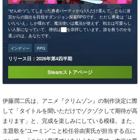
“ぜんめつ”してしまった勇者パーティから1人だけ選んで、ともに迷
宮からの脱出を目指すダンジョン探索RPGです。 ただし勇者は「は
い/いいえ」しか喋れず、魔法使いは魔法が使えず、戦士は可愛らし
い人形になっていて、僧侶は██を崇拝しています。誰を救うのかを
選ぶのは、あなたです。
インディー
RPG
リリース日：2026年第4四半期
Steamストアページ
伊藤潤二氏は、アニメ『クリムゾン』の制作決定に際
して「タイトルを聞いただけでゾクゾクして期待が高
まります」と、完成を楽しみにしている模様。また、
主題歌を“ユーミン”こと松任谷由実氏が担当する点に