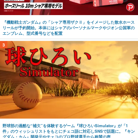
『機動戦士ガンダム』の「シャア専用ザクⅡ」をイメージした散水ホース
リールが予約開始。本体にはシャアのパーソナルマークやジオン公国軍の
エンブレム、型式番号などを配置
3
野球部の過酷な“補欠”を体験するゲーム『球ひろいSimulator』が「1
件」のウィッシュリストをもとにチェコ語に対応しSNSで話題に。『キン
グダム・カム』開発元やチェコのプロ野球選手から称賛の声