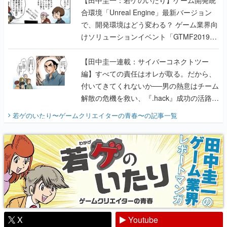
【田中圭一：若ゲのいたり】ゲーム開発統
合環境「Unreal Engine」最新バージョン
で、開発環境はどう変わる？ ゲーム業界向
けソリューションイベント「GTMF2019」
に行って、より理解を深めよう【PR】
【田中圭一連載：サイバーコネクトツー
編】すべての責任はオレが取る。だから、
付いてきてくれないか──男の熱意はチーム
解散の危機を救い、『.hack』成功の活路を
開く。業界の快男児・松山 洋に流れる血は
若ゲのいたり〜ゲームクリエイターの青春〜
の記事一覧
『少年ジャンプ』色だった【若ゲのいた
り】
X
Youtube