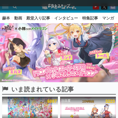
広告をスキップ
赫本
動画
殿堂入り記事
インタビュー
特集記事
マンガ
いま読まれている記事
ピックアップ
注目度
6897
注目度
3223
電ファミのいま読まれている記事ランキング
アプリセール情報