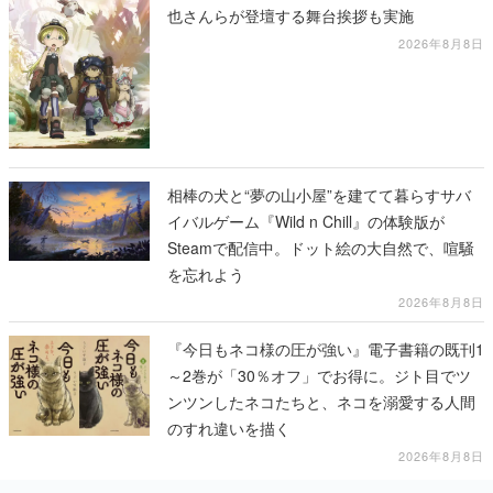
也さんらが登壇する舞台挨拶も実施
2026年8月8日
相棒の犬と“夢の山小屋”を建てて暮らすサバ
イバルゲーム『Wild n Chill』の体験版が
Steamで配信中。ドット絵の大自然で、喧騒
を忘れよう
2026年8月8日
『今日もネコ様の圧が強い』電子書籍の既刊1
～2巻が「30％オフ」でお得に。ジト目でツ
ンツンしたネコたちと、ネコを溺愛する人間
のすれ違いを描く
2026年8月8日