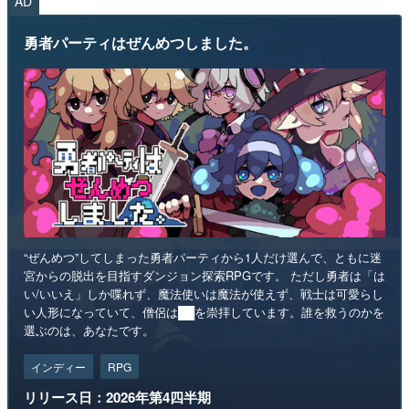
AD
勇者パーティはぜんめつしました。
“ぜんめつ”してしまった勇者パーティから1人だけ選んで、ともに迷
宮からの脱出を目指すダンジョン探索RPGです。 ただし勇者は「は
い/いいえ」しか喋れず、魔法使いは魔法が使えず、戦士は可愛らし
い人形になっていて、僧侶は██を崇拝しています。誰を救うのかを
選ぶのは、あなたです。
インディー
RPG
リリース日：2026年第4四半期