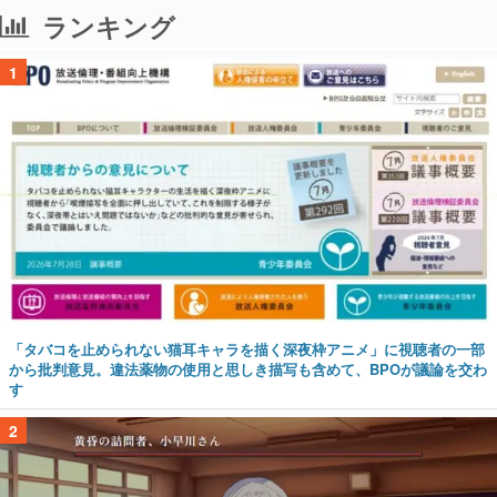
ランキング
1
「タバコを止められない猫耳キャラを描く深夜枠アニメ」に視聴者の一部
から批判意見。違法薬物の使用と思しき描写も含めて、BPOが議論を交わ
す
2