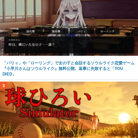
「パリィ」や「ローリング」で女の子と会話するソウルライク恋愛ゲーム
『小早川さんはソウルライク』無料公開。返事に失敗すると「YOU
DIED」
3