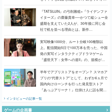
で作り込まれた理由を両ディレクターに聞
く
『TATSUJIN』の弓削雅稔×『ライデンファ
イターズ』の齋藤貴幸──かつて縦シュー全
盛期を支えていた2人が、30年後に同じ会
社で机を並べる理由とは。新作
『TATSUJIN EXTREME』で初タッグを組
んだレジェンド2人に訊く開発秘話
実写映像1000分、ルート分岐100種類以
上。配信開始5日で100万本を売った、中国
発の実写インタラクティブドラマゲーム
『盛世天下：女帝への道II』の、規模が違
うこだわりをプロデューサーに聞いた
半年でアプリストアをオープン？ スマホア
プリの“代替ストア”として、わずか6ヵ月で
国内向けローンチを行った発見型ストア
『あっぷアリーナ！』仕掛け人に話を聞い
てみた
インタビュー
の記事一覧
ゲームの企画書