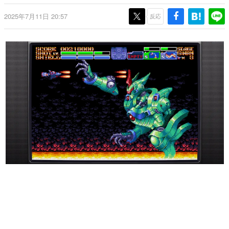
日本のコンテンツ産業やカルチャーに与えた影響を探る企
2025年7月11日 20:57
画です。
反応
日本モバイルゲーム産業史
日本のモバイルゲーム史における主要なトピック・タイト
ルを網羅するほか、開発者へのインタビューや識者による
解説を掲載。約20年の歴史が一望できる決定版！
若ゲのいたり〜ゲームクリエイターの青春〜
『うつヌケ』『ペンと箸』等で知られるマンガ家・田中圭
一先生によるゲーム業界レポートマンガです。
なんでゲームは面白い？
ゲーム開発者・hamatsu氏がゲームの魅力を画面や操作の
具体的な形から解き明かしていく、硬派で骨太な評論連載
です。
ゲームが変えた日本語
「経験値」「裏技」「ラスボス」… ゲームにまつわる言葉
の起源や用法の変遷を、コンピューター文化史研究家・タ
イニーP氏が徹底調査。
カテゴリ
特集記事