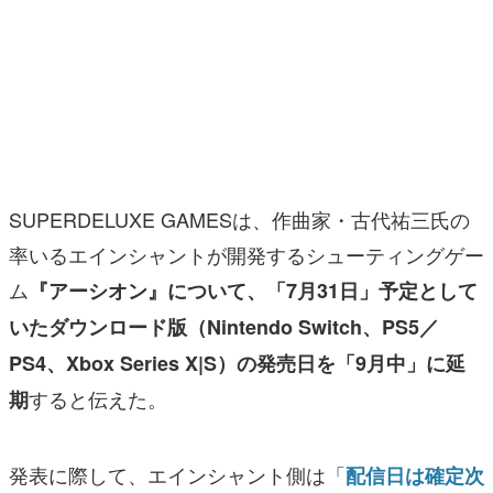
マンガ
女性向け
アプリレビュー
その他
SUPERDELUXE GAMESは、作曲家・古代祐三氏の
電ファミニコゲーマーとは？
率いるエインシャントが開発するシューティングゲー
運営：株式会社マレ
ム
『アーシオン』について、「7月31日」予定として
いたダウンロード版（Nintendo Switch、PS5／
PS4、Xbox Series X|S）の発売日を「9月中」に延
すると伝えた。
期
発表に際して、エインシャント側は「
配信日は確定次