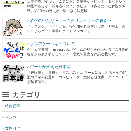
日本のモバイルゲーム史における主要なトピック・タイトルを
網羅するほか、開発者へのインタビューや識者による解説を掲
載。約20年の歴史が一望できる決定版！
若ゲのいたり〜ゲームクリエイターの青春〜
『うつヌケ』『ペンと箸』等で知られるマンガ家・田中圭一先
生によるゲーム業界レポートマンガです。
なんでゲームは面白い？
ゲーム開発者・hamatsu氏がゲームの魅力を画面や操作の具体的
な形から解き明かしていく、硬派で骨太な評論連載です。
ゲームが変えた日本語
「経験値」「裏技」「ラスボス」… ゲームにまつわる言葉の起
源や用法の変遷を、コンピューター文化史研究家・タイニーP氏
が徹底調査。
カテゴリ
特集記事
マンガ
女性向け