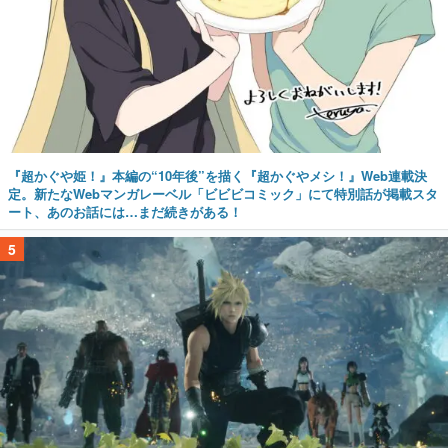
『超かぐや姫！』本編の“10年後”を描く『超かぐやメシ！』Web連載決
定。新たなWebマンガレーベル「ビビビコミック」にて特別話が掲載スタ
ート、あのお話には…まだ続きがある！
5