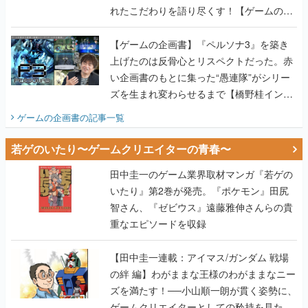
れたこだわりを語り尽くす！【ゲームの企
画書】
【ゲームの企画書】『ペルソナ3』を築き
上げたのは反骨心とリスペクトだった。赤
い企画書のもとに集った“愚連隊”がシリー
ズを生まれ変わらせるまで【橋野桂インタ
ビュー】
ゲームの企画書
の記事一覧
若ゲのいたり〜ゲームクリエイターの青春〜
田中圭一のゲーム業界取材マンガ『若ゲの
いたり』第2巻が発売。『ポケモン』田尻
智さん、『ゼビウス』遠藤雅伸さんらの貴
重なエピソードを収録
【田中圭一連載：アイマス/ガンダム 戦場
の絆 編】わがままな王様のわがままなニー
ズを満たす！──小山順一朗が貫く姿勢に、
ゲームクリエイターとしての矜持を見た