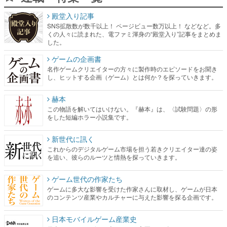
殿堂入り記事
SNS拡散数が数千以上！ ページビュー数万以上！ などなど。多
くの人々に読まれた、電ファミ渾身の“殿堂入り”記事をまとめま
した。
ゲームの企画書
名作ゲームクリエイターの方々に製作時のエピソードをお聞き
し、ヒットする企画（ゲーム）とは何か？を探っていきます。
赫本
この物語を解いてはいけない。『赫本』は、〈試験問題〉の形
をした短編ホラー小説集です。
新世代に訊く
これからのデジタルゲーム市場を担う若きクリエイター達の姿
を追い、彼らのルーツと情熱を探っていきます。
ゲーム世代の作家たち
ゲームに多大な影響を受けた作家さんに取材し、ゲームが日本
のコンテンツ産業やカルチャーに与えた影響を探る企画です。
日本モバイルゲーム産業史