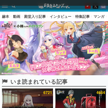
広告をスキップ
赫本
動画
殿堂入り記事
インタビュー
特集記事
マンガ
いま読まれている記事
ピックアップ
注目度
6721
注目度
4664
電ファミのいま読まれている記事ランキング
アプリセール情報