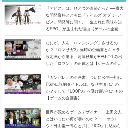
『アビス』は、ひとつの奇跡だった──膨大
な開発資料とともに『テイルズ オブ ジ ア
ビス』開発陣に聞く、「生まれた意味を知
るRPG」が生まれた理由【ゲームの企画
書】
なにが、人を「ロマンシング」させるの
か？『ロマサガ2』当時の企画書とキャラ
設定画から迫る、河津秋敏がRPGに生み出
した「ロマン」の正体とは【ゲームの企画
書】
『ガンパレ』の企画書、ついに公開━初代
PSの伝説的タイトルは、なぜ生まれたの
か？そして『LOOP8』へ受け継がれたもの
【ゲームの企画書】
世界が認めるゲームデザイナー・上田文人
とはいったい何が凄いのか？ ヨコオタロ
ウ・外山圭一郎らと共に『ICO』に込めら