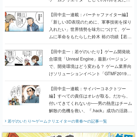
【若ゲのいたり最終回】
【田中圭一連載：バーチャファイター編】
「新しい3D表現のために、軍事技術を採り
入れたい」世界情勢を味方につけて、ゲー
ムに革命をもたらした鈴木 裕の功績【若ゲ
のいたり】
【田中圭一：若ゲのいたり】ゲーム開発統
合環境「Unreal Engine」最新バージョン
で、開発環境はどう変わる？ ゲーム業界向
けソリューションイベント「GTMF2019」
に行って、より理解を深めよう【PR】
【田中圭一連載：サイバーコネクトツー
編】すべての責任はオレが取る。だから、
付いてきてくれないか──男の熱意はチーム
解散の危機を救い、『.hack』成功の活路を
開く。業界の快男児・松山 洋に流れる血は
若ゲのいたり〜ゲームクリエイターの青春〜
の記事一覧
『少年ジャンプ』色だった【若ゲのいた
り】