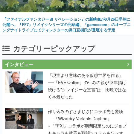
『ファイナルファンタジーⅦ リベレーション』の新映像が8月26日早朝に
公開へ。『FF7』リメイクシリーズの完結編、「gamescom」のオープニ
ングナイトライブにてディレクターの浜口直樹氏が登壇する予定
カテゴリーピックアップ
インタビュー
「現実より意味のある仮想世界を作る」
──『EVE Online』の生みの親が18年掲げ
続ける”クレイジーな宣言”は、比喩ではな
く本気だった
作り込みのすさまじさにコラボ先も驚嘆
──『Wizardry Variants Daphne』
×『FFXI』コラボが期間限定なのにジョブ
もキャラも武器も戦闘システムもワンオフ