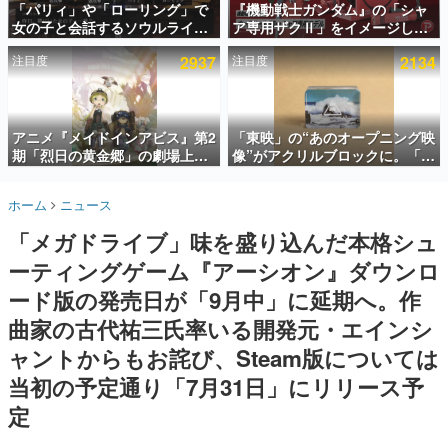
「パリィ」や「ローリング」で
『機動戦士ガンダム』の「シャ
女の子と会話するソウルライク
ア専用ザクⅡ」をイメージした
インタビュー
恋愛ゲーム『小早川さんはソウ
散水ホースリールが予約開始。
注目度
2937
注目度
2134
ルライク』無料公開。返事に失
本体にはシャアのパーソナルマ
連載・特集一覧
敗すると「YOU DIED」
ークやジオン公国軍のエンブレ
ム、型式番号などを配置
殿堂入り記事
SNS拡散数が数千以上！ ページビュー数万以上！ などな
アニメ『メイドインアビス』第2
「東映」の“あのオープニング映
ど。多くの人々に読まれた、電ファミ渾身の“殿堂入り”記
期「烈日の黄金郷」の劇場上映
像”がアクリルブロックに。「東
事をまとめました。
が決定！レグ役・伊瀬茉莉也さ
映ヒストリカル グッズコレクシ
んらが登壇する舞台挨拶も実施
ョン」が8月下旬より発売
ゲームの企画書
ホーム
ニュース
名作ゲームクリエイターの方々に製作時のエピソードをお
聞きし、ヒットする企画（ゲーム）とは何か？を探ってい
「メガドライブ」味を盛り込んだ本格シュ
きます。
ーティングゲーム『アーシオン』ダウンロ
赫本
この物語を解いてはいけない。『赫本』は、〈試験問題〉
ード版の発売日が「9月中」に延期へ。作
の形をした短編ホラー小説集です。
曲家の古代祐三氏率いる開発元・エインシ
ャントからもお詫び、Steam版については
新世代に訊く
これからのデジタルゲーム市場を担う若きクリエイター達
当初の予定通り「7月31日」にリリース予
の姿を追い、彼らのルーツと情熱を探っていきます。
定
ゲーム世代の作家たち
ゲームに多大な影響を受けた作家さんに取材し、ゲームが