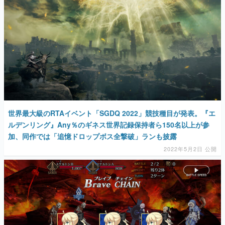
世界最大級のRTAイベント「SGDQ 2022」競技種目が発表。『エ
ルデンリング』Any％のギネス世界記録保持者ら150名以上が参
加、同作では「追憶ドロップボス全撃破」ランも披露
2022年5月2日 公開