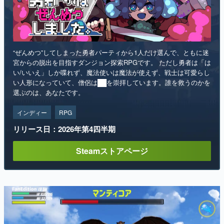
“ぜんめつ”してしまった勇者パーティから1人だけ選んで、ともに迷
宮からの脱出を目指すダンジョン探索RPGです。 ただし勇者は「は
い/いいえ」しか喋れず、魔法使いは魔法が使えず、戦士は可愛らし
い人形になっていて、僧侶は██を崇拝しています。誰を救うのかを
選ぶのは、あなたです。
インディー
RPG
リリース日：2026年第4四半期
Steamストアページ