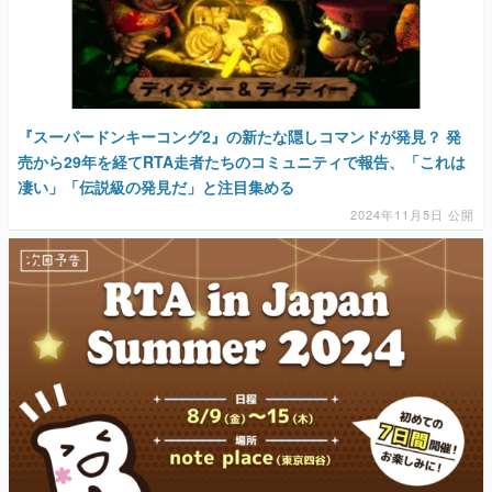
マンガ
女性向け
アプリレビュー
『スーパードンキーコング2』の新たな隠しコマンドが発見？ 発
売から29年を経てRTA走者たちのコミュニティで報告、「これは
その他
凄い」「伝説級の発見だ」と注目集める
2024年11月5日 公開
電ファミニコゲーマーとは？
運営：株式会社マレ