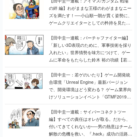
【田中圭一連載：アイマス/ガンダム 戦場
の絆 編】わがままな王様のわがままなニー
ズを満たす！──小山順一朗が貫く姿勢に、
ゲームクリエイターとしての矜持を見た
【若ゲのいたり最終回】
【田中圭一連載：バーチャファイター編】
「新しい3D表現のために、軍事技術を採り
入れたい」世界情勢を味方につけて、ゲー
ムに革命をもたらした鈴木 裕の功績【若ゲ
のいたり】
【田中圭一：若ゲのいたり】ゲーム開発統
合環境「Unreal Engine」最新バージョン
で、開発環境はどう変わる？ ゲーム業界向
けソリューションイベント「GTMF2019」
に行って、より理解を深めよう【PR】
【田中圭一連載：サイバーコネクトツー
編】すべての責任はオレが取る。だから、
付いてきてくれないか──男の熱意はチーム
解散の危機を救い、『.hack』成功の活路を