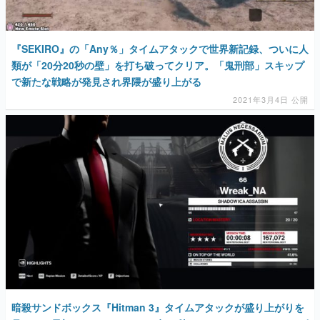
『SEKIRO』の「Any％」タイムアタックで世界新記録、ついに人
類が「20分20秒の壁」を打ち破ってクリア。「鬼刑部」スキップ
で新たな戦略が発見され界隈が盛り上がる
2021年3月4日 公開
暗殺サンドボックス『Hitman 3』タイムアタックが盛り上がりを