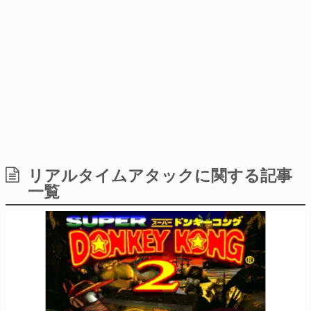
日本のコンテンツ産業やカルチャーに与えた影響を探る企
画です。
日本モバイルゲーム産業史
日本のモバイルゲーム史における主要なトピック・タイト
ルを網羅するほか、開発者へのインタビューや識者による
解説を掲載。約20年の歴史が一望できる決定版！
若ゲのいたり〜ゲームクリエイターの青春〜
『うつヌケ』『ペンと箸』等で知られるマンガ家・田中圭
一先生によるゲーム業界レポートマンガです。
なんでゲームは面白い？
ゲーム開発者・hamatsu氏がゲームの魅力を画面や操作の
リアルタイムアタックに関する記事
具体的な形から解き明かしていく、硬派で骨太な評論連載
一覧
です。
ゲームが変えた日本語
「経験値」「裏技」「ラスボス」… ゲームにまつわる言葉
の起源や用法の変遷を、コンピューター文化史研究家・タ
イニーP氏が徹底調査。
カテゴリ
特集記事