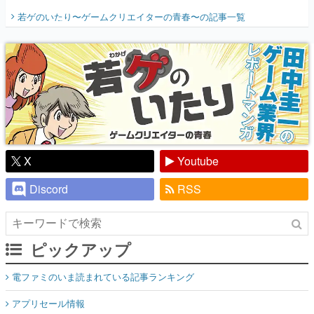
開く。業界の快男児・松山 洋に流れる血は
若ゲのいたり〜ゲームクリエイターの青春〜
の記事一覧
『少年ジャンプ』色だった【若ゲのいた
り】
X
Youtube
Discord
RSS
ピックアップ
電ファミのいま読まれている記事ランキング
アプリセール情報