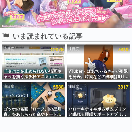
インタビュー
連載・特集一覧
殿堂入り記事
いま読まれている記事
SNS拡散数が数千以上！ ページビュー数万以上！ などな
ど。多くの人々に読まれた、電ファミ渾身の“殿堂入り”記
事をまとめました。
注目度
12078
注目度
7810
ゲームの企画書
名作ゲームクリエイターの方々に製作時のエピソードをお
聞きし、ヒットする企画（ゲーム）とは何か？を探ってい
「タバコを止められない猫耳キ
VTuber・ばあちゃるさんが引退
きます。
ャラを描く深夜枠アニメ」に視
を発表。時期などの詳細は8月9
赫本
聴者の一部から批判意見。違法
日15時からの配信で説明
この物語を解いてはいけない。『赫本』は、〈試験問題〉
注目度
5588
注目度
3817
薬物の使用と思しき描写も含め
の形をした短編ホラー小説集です。
て、BPOが議論を交わす
新世代に訊く
ゴッホの名画『ローヌ川の星月
ハローキティやポムポムプリン
これからのデジタルゲーム市場を担う若きクリエイター達
の姿を追い、彼らのルーツと情熱を探っていきます。
夜』をあしらった傘やトートバ
と眠れる睡眠サポートアプリ
ッグなどが登場。8月7日21時よ
『ゆめたび』が配信中。キャラ
り2日間限定で予約販売
ごとのASMRや目覚ましアラー
ゲーム世代の作家たち
ムも搭載
ゲームに多大な影響を受けた作家さんに取材し、ゲームが