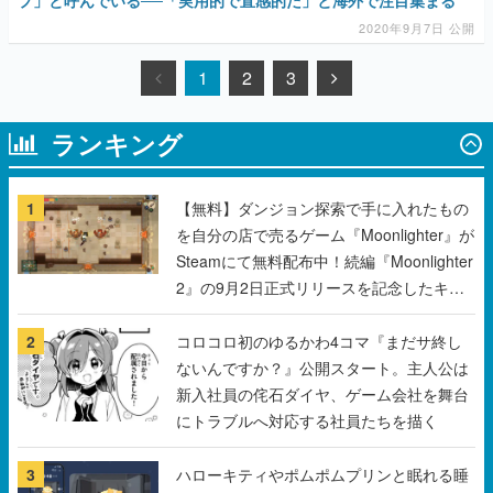
プ」と呼んでいる──「実用的で直感的だ」と海外で注目集まる
2020年9月7日 公開
1
2
3
ランキング
1
【無料】ダンジョン探索で手に入れたもの
を自分の店で売るゲーム『Moonlighter』が
Steamにて無料配布中！続編『Moonlighter
2』の9月2日正式リリースを記念したキャ
ンペーン
2
コロコロ初のゆるかわ4コマ『まだサ終し
ないんですか？』公開スタート。主人公は
新入社員の侘石ダイヤ、ゲーム会社を舞台
にトラブルへ対応する社員たちを描く
3
ハローキティやポムポムプリンと眠れる睡