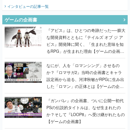
インタビュー
の記事一覧
ゲームの企画書
『アビス』は、ひとつの奇跡だった──膨大
な開発資料とともに『テイルズ オブ ジ ア
ビス』開発陣に聞く、「生まれた意味を知
るRPG」が生まれた理由【ゲームの企画
書】
なにが、人を「ロマンシング」させるの
か？『ロマサガ2』当時の企画書とキャラ
設定画から迫る、河津秋敏がRPGに生み出
した「ロマン」の正体とは【ゲームの企画
書】
『ガンパレ』の企画書、ついに公開━初代
PSの伝説的タイトルは、なぜ生まれたの
か？そして『LOOP8』へ受け継がれたもの
【ゲームの企画書】