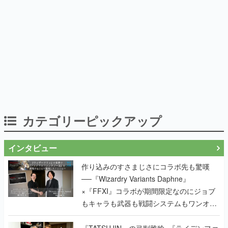
カテゴリーピックアップ
インタビュー
作り込みのすさまじさにコラボ先も驚嘆
──『Wizardry Variants Daphne』
×『FFXI』コラボが期間限定なのにジョブ
もキャラも武器も戦闘システムもワンオフ
で作り込まれた理由を両ディレクターに聞
く