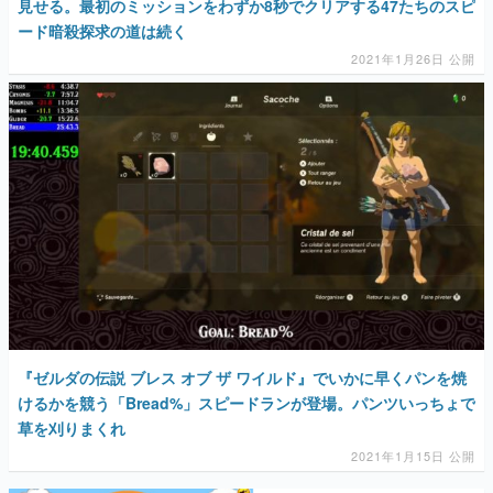
見せる。最初のミッションをわずか8秒でクリアする47たちのスピ
ード暗殺探求の道は続く
2021年1月26日 公開
『ゼルダの伝説 ブレス オブ ザ ワイルド』でいかに早くパンを焼
けるかを競う「Bread%」スピードランが登場。パンツいっちょで
草を刈りまくれ
2021年1月15日 公開