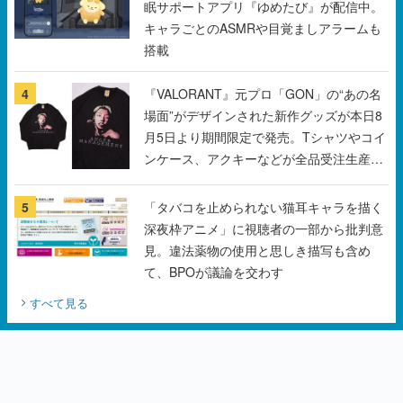
眠サポートアプリ『ゆめたび』が配信中。
キャラごとのASMRや目覚ましアラームも
搭載
4
『VALORANT』元プロ「GON」の“あの名
場面”がデザインされた新作グッズが本日8
月5日より期間限定で発売。Tシャツやコイ
ンケース、アクキーなどが全品受注生産で
登場、過去に発売したグッズの再販も
5
「タバコを止められない猫耳キャラを描く
深夜枠アニメ」に視聴者の一部から批判意
見。違法薬物の使用と思しき描写も含め
て、BPOが議論を交わす
すべて見る