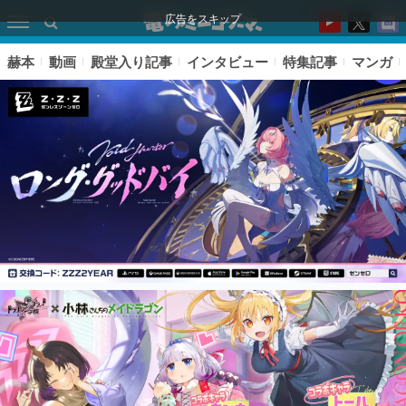
広告をスキップ
赫本
動画
殿堂入り記事
インタビュー
特集記事
マンガ
ピックアップ
電ファミのいま読まれている記事ランキング
アプリセール情報