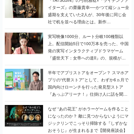
『TATSUJIN』の弓削雅稔×『ライデンファ
イターズ』の齋藤貴幸──かつて縦シュー全
盛期を支えていた2人が、30年後に同じ会
社で机を並べる理由とは。新作
『TATSUJIN EXTREME』で初タッグを組
んだレジェンド2人に訊く開発秘話
実写映像1000分、ルート分岐100種類以
上。配信開始5日で100万本を売った、中国
発の実写インタラクティブドラマゲーム
『盛世天下：女帝への道II』の、規模が違
うこだわりをプロデューサーに聞いた
半年でアプリストアをオープン？ スマホア
プリの“代替ストア”として、わずか6ヵ月で
国内向けローンチを行った発見型ストア
『あっぷアリーナ！』仕掛け人に話を聞い
てみた
なぜ “あの花王” がホラーゲームを作ること
になったのか？ 敵に見つからないようにマ
ジックリンでこっそり掃除する『しずかな
おそうじ』が生まれるまで【開発座談会】