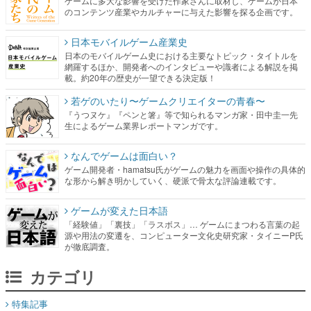
ゲームに多大な影響を受けた作家さんに取材し、ゲームが日本
のコンテンツ産業やカルチャーに与えた影響を探る企画です。
日本モバイルゲーム産業史
日本のモバイルゲーム史における主要なトピック・タイトルを
網羅するほか、開発者へのインタビューや識者による解説を掲
載。約20年の歴史が一望できる決定版！
若ゲのいたり〜ゲームクリエイターの青春〜
『うつヌケ』『ペンと箸』等で知られるマンガ家・田中圭一先
生によるゲーム業界レポートマンガです。
なんでゲームは面白い？
ゲーム開発者・hamatsu氏がゲームの魅力を画面や操作の具体的
な形から解き明かしていく、硬派で骨太な評論連載です。
ゲームが変えた日本語
「経験値」「裏技」「ラスボス」… ゲームにまつわる言葉の起
源や用法の変遷を、コンピューター文化史研究家・タイニーP氏
が徹底調査。
カテゴリ
特集記事