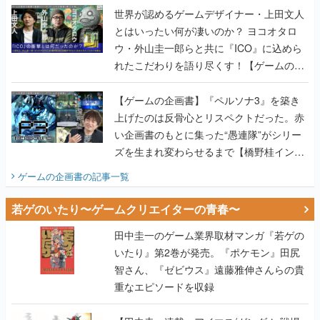
世界が認めるゲームデザイナー・上田文人
とはいったい何が凄いのか？ ヨコオタロ
ウ・外山圭一郎らと共に『ICO』に込めら
れたこだわりを語り尽くす！【ゲームの企
画書】
【ゲームの企画書】『ペルソナ3』を築き
上げたのは反骨心とリスペクトだった。赤
い企画書のもとに集った“愚連隊”がシリー
ズを生まれ変わらせるまで【橋野桂インタ
ビュー】
ゲームの企画書
の記事一覧
若ゲのいたり〜ゲームクリエイターの青春〜
田中圭一のゲーム業界取材マンガ『若ゲの
いたり』第2巻が発売。『ポケモン』田尻
智さん、『ゼビウス』遠藤雅伸さんらの貴
重なエピソードを収録