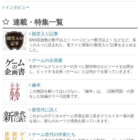
インタビュー
連載・特集一覧
殿堂入り記事
SNS拡散数が数千以上！ ページビュー数万以上！ などなど。多
くの人々に読まれた、電ファミ渾身の“殿堂入り”記事をまとめま
した。
ゲームの企画書
名作ゲームクリエイターの方々に製作時のエピソードをお聞き
し、ヒットする企画（ゲーム）とは何か？を探っていきます。
赫本
この物語を解いてはいけない。『赫本』は、〈試験問題〉の形
をした短編ホラー小説集です。
新世代に訊く
これからのデジタルゲーム市場を担う若きクリエイター達の姿
を追い、彼らのルーツと情熱を探っていきます。
ゲーム世代の作家たち