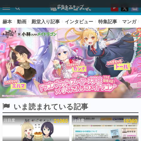
広告をスキップ
赫本
動画
殿堂入り記事
インタビュー
特集記事
マンガ
いま読まれている記事
ピックアップ
注目度
21065
注目度
19360
電ファミのいま読まれている記事ランキング
アプリセール情報