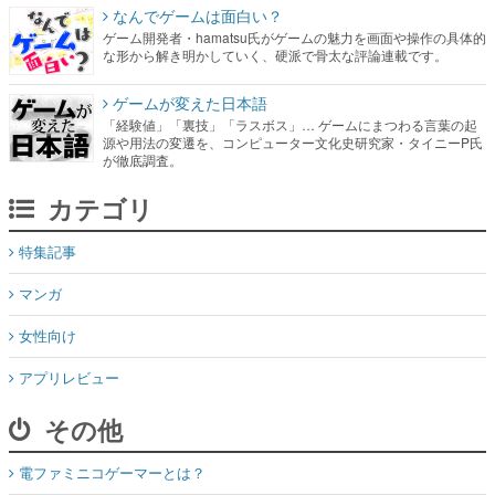
なんでゲームは面白い？
ゲーム開発者・hamatsu氏がゲームの魅力を画面や操作の具体的
な形から解き明かしていく、硬派で骨太な評論連載です。
ゲームが変えた日本語
「経験値」「裏技」「ラスボス」… ゲームにまつわる言葉の起
源や用法の変遷を、コンピューター文化史研究家・タイニーP氏
が徹底調査。
カテゴリ
特集記事
マンガ
女性向け
アプリレビュー
その他
電ファミニコゲーマーとは？