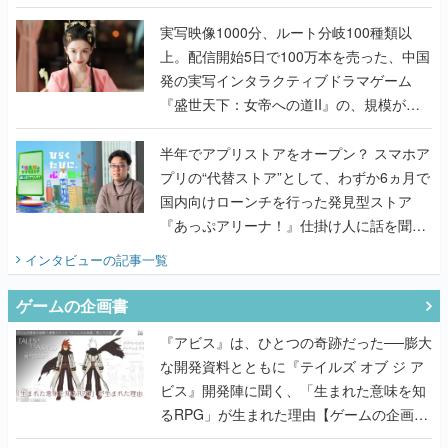
『TATSUJIN EXTREME』で初タッグを組
んだレジェンド2人に訊く開発秘話
実写映像1000分、ルート分岐100種類以
上。配信開始5日で100万本を売った、中国
発の実写インタラクティブドラマゲーム
『盛世天下：女帝への道II』の、規模が違
うこだわりをプロデューサーに聞いた
半年でアプリストアをオープン？ スマホア
プリの“代替ストア”として、わずか6ヵ月で
国内向けローンチを行った発見型ストア
『あっぷアリーナ！』仕掛け人に話を聞い
てみた
インタビュー
の記事一覧
ゲームの企画書
『アビス』は、ひとつの奇跡だった──膨大
な開発資料とともに『テイルズ オブ ジ ア
ビス』開発陣に聞く、「生まれた意味を知
るRPG」が生まれた理由【ゲームの企画
書】