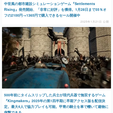
中世風の都市建設シミュレーションゲーム『Settlements
Rising』発売開始、「非常に好評」を獲得。1月28日まで35％オ
フの2100円→1365円で購入できるセール開催中
2025年1月21日 公開
500年前にタイムスリップした兵士が現代兵器で無双するゲーム
『Kingmakers』2025年の第1四半期に早期アクセス版を配信決
定。最大4人で協力プレイも可能。甲冑の騎士を車で轢いて建物に
突撃できる