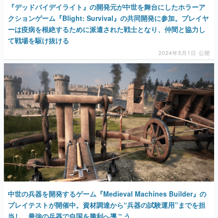
『デッドバイデイライト』の開発元が中世を舞台にしたホラーア
クションゲーム『Blight: Survival』の共同開発に参加。プレイヤ
ーは疫病を根絶するために派遣された戦士となり、仲間と協力し
て戦場を駆け抜ける
2024年5月1日 公開
中世の兵器を開発するゲーム『Medieval Machines Builder』の
プレイテストが開催中。資材調達から“兵器の試験運用”までを担
当し、最強の兵器で自国を勝利へ導こう