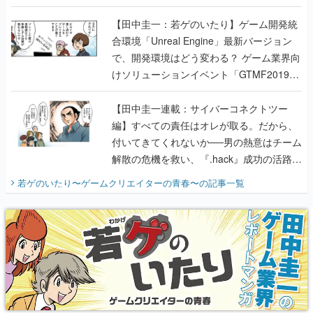
のいたり】
【田中圭一：若ゲのいたり】ゲーム開発統
合環境「Unreal Engine」最新バージョン
で、開発環境はどう変わる？ ゲーム業界向
けソリューションイベント「GTMF2019」
に行って、より理解を深めよう【PR】
【田中圭一連載：サイバーコネクトツー
編】すべての責任はオレが取る。だから、
付いてきてくれないか──男の熱意はチーム
解散の危機を救い、『.hack』成功の活路を
開く。業界の快男児・松山 洋に流れる血は
若ゲのいたり〜ゲームクリエイターの青春〜
の記事一覧
『少年ジャンプ』色だった【若ゲのいた
り】