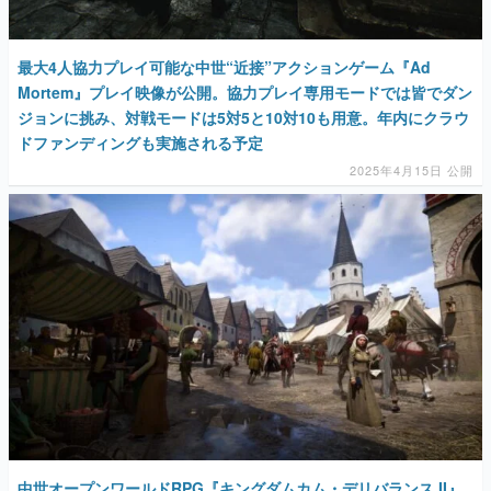
最大4人協力プレイ可能な中世“近接”アクションゲーム『Ad
Mortem』プレイ映像が公開。協力プレイ専用モードでは皆でダン
ジョンに挑み、対戦モードは5対5と10対10も用意。年内にクラウ
ドファンディングも実施される予定
2025年4月15日 公開
中世オープンワールドRPG『キングダムカム・デリバランス II』