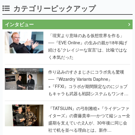
カテゴリーピックアップ
インタビュー
「現実より意味のある仮想世界を作る」
──『EVE Online』の生みの親が18年掲げ
続ける”クレイジーな宣言”は、比喩ではな
く本気だった
作り込みのすさまじさにコラボ先も驚嘆
──『Wizardry Variants Daphne』
×『FFXI』コラボが期間限定なのにジョブ
もキャラも武器も戦闘システムもワンオフ
で作り込まれた理由を両ディレクターに聞
く
『TATSUJIN』の弓削雅稔×『ライデンファ
イターズ』の齋藤貴幸──かつて縦シュー全
盛期を支えていた2人が、30年後に同じ会
社で机を並べる理由とは。新作