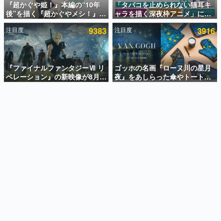
『超かぐや姫！』本編の“10年
「タバコを止められない猫耳キ
後”を描く『超かぐやメシ！』
ャラを描く深夜枠アニメ」に視
インタビュー
Web連載決定。新たなWebマン
聴者の一部から批判意見。違法
注目度
9383
注目度
3916
ガレーベル「ビビビコミック」
薬物の使用と思しき描写も含め
連載・特集一覧
にて特別話が掲載スタート、あ
て、BPOが議論を交わす
のお話には…まだ続きがある！
殿堂入り記事
SNS拡散数が数千以上！ ページビュー数万以上！ などな
『ファイナルファンタジーⅦ リ
ゴッホの名画『ローヌ川の星月
ど。多くの人々に読まれた、電ファミ渾身の“殿堂入り”記
ベレーション』の新映像が8月
夜』をあしらった傘やトートバ
事をまとめました。
26日早朝に公開へ。『FF7』リ
ッグなどが登場。8月7日21時よ
メイクシリーズの完結編、
り2日間限定で予約販売
ゲームの企画書
「gamescom」のオープニング
名作ゲームクリエイターの方々に製作時のエピソードをお
聞きし、ヒットする企画（ゲーム）とは何か？を探ってい
ナイトライブにてディレクター
きます。
の浜口直樹氏が登壇する予定
赫本
この物語を解いてはいけない。『赫本』は、〈試験問題〉
の形をした短編ホラー小説集です。
新世代に訊く
これからのデジタルゲーム市場を担う若きクリエイター達
の姿を追い、彼らのルーツと情熱を探っていきます。
ゲーム世代の作家たち
ゲームに多大な影響を受けた作家さんに取材し、ゲームが