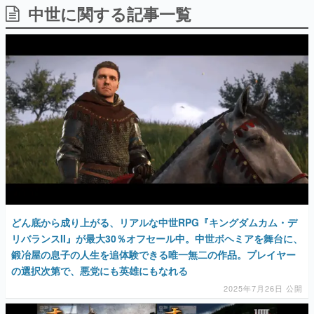
中世に関する記事一覧
日本のコンテンツ産業やカルチャーに与えた影響を探る企
画です。
日本モバイルゲーム産業史
日本のモバイルゲーム史における主要なトピック・タイト
ルを網羅するほか、開発者へのインタビューや識者による
解説を掲載。約20年の歴史が一望できる決定版！
若ゲのいたり〜ゲームクリエイターの青春〜
『うつヌケ』『ペンと箸』等で知られるマンガ家・田中圭
一先生によるゲーム業界レポートマンガです。
なんでゲームは面白い？
ゲーム開発者・hamatsu氏がゲームの魅力を画面や操作の
具体的な形から解き明かしていく、硬派で骨太な評論連載
です。
ゲームが変えた日本語
どん底から成り上がる、リアルな中世RPG『キングダムカム・デ
「経験値」「裏技」「ラスボス」… ゲームにまつわる言葉
の起源や用法の変遷を、コンピューター文化史研究家・タ
リバランスII』が最大30％オフセール中。中世ボヘミアを舞台に、
イニーP氏が徹底調査。
鍛冶屋の息子の人生を追体験できる唯一無二の作品。プレイヤー
の選択次第で、悪党にも英雄にもなれる
カテゴリ
2025年7月26日 公開
特集記事