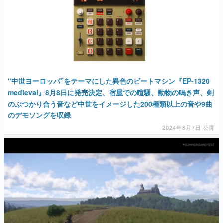
“中世ヨーロッパ”をテーマにした異色のビートマシン『EP-1320
medieval』8月8日に発売決定、宿屋での喧騒、動物の鳴き声、剣
のぶつかり合う音など中世をイメージした200種類以上の音や9曲
のデモソングを収録
2024年8月7日 公開