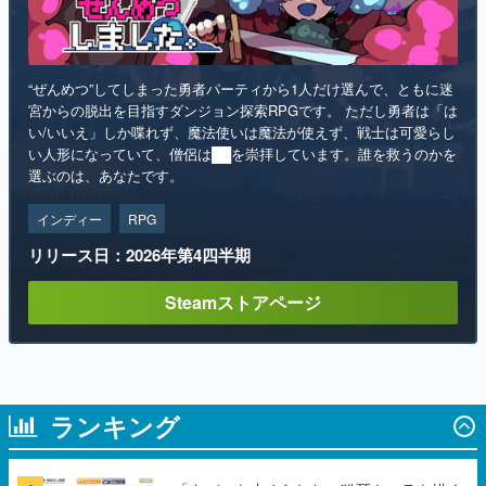
“ぜんめつ”してしまった勇者パーティから1人だけ選んで、ともに迷
宮からの脱出を目指すダンジョン探索RPGです。 ただし勇者は「は
い/いいえ」しか喋れず、魔法使いは魔法が使えず、戦士は可愛らし
い人形になっていて、僧侶は██を崇拝しています。誰を救うのかを
選ぶのは、あなたです。
インディー
RPG
リリース日：2026年第4四半期
Steamストアページ
ランキング