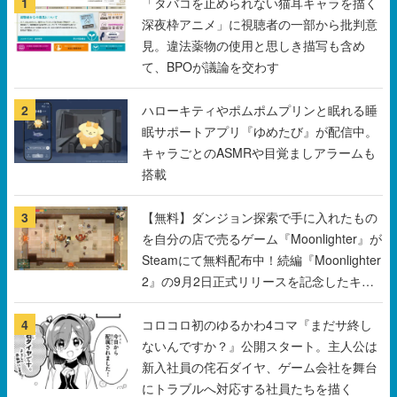
1
「タバコを止められない猫耳キャラを描く
深夜枠アニメ」に視聴者の一部から批判意
見。違法薬物の使用と思しき描写も含め
て、BPOが議論を交わす
2
ハローキティやポムポムプリンと眠れる睡
眠サポートアプリ『ゆめたび』が配信中。
キャラごとのASMRや目覚ましアラームも
搭載
3
【無料】ダンジョン探索で手に入れたもの
を自分の店で売るゲーム『Moonlighter』が
Steamにて無料配布中！続編『Moonlighter
2』の9月2日正式リリースを記念したキャ
ンペーン
4
コロコロ初のゆるかわ4コマ『まだサ終し
ないんですか？』公開スタート。主人公は
新入社員の侘石ダイヤ、ゲーム会社を舞台
にトラブルへ対応する社員たちを描く