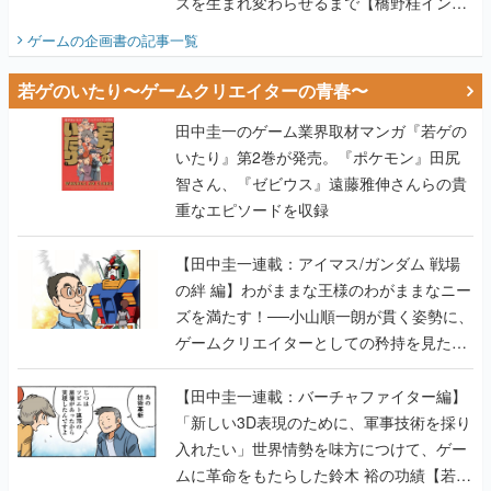
ズを生まれ変わらせるまで【橋野桂インタ
ビュー】
ゲームの企画書
の記事一覧
若ゲのいたり〜ゲームクリエイターの青春〜
田中圭一のゲーム業界取材マンガ『若ゲの
いたり』第2巻が発売。『ポケモン』田尻
智さん、『ゼビウス』遠藤雅伸さんらの貴
重なエピソードを収録
【田中圭一連載：アイマス/ガンダム 戦場
の絆 編】わがままな王様のわがままなニー
ズを満たす！──小山順一朗が貫く姿勢に、
ゲームクリエイターとしての矜持を見た
【若ゲのいたり最終回】
【田中圭一連載：バーチャファイター編】
「新しい3D表現のために、軍事技術を採り
入れたい」世界情勢を味方につけて、ゲー
ムに革命をもたらした鈴木 裕の功績【若ゲ