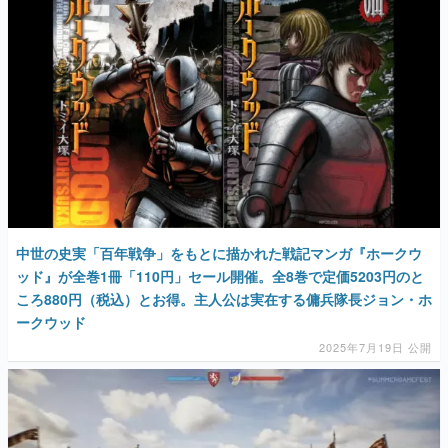
マンガ
女性向け
アプリレビュー
その他
電ファミニコゲーマーとは？
運営：株式会社マレ
中世の史実「百年戦争」をもとに描かれた戦記マンガ『ホークウ
ッド』が全巻1冊「110円」セール開催。全8巻で定価5203円のと
ころ880円（税込）とお得。主人公は実在する傭兵隊長ジョン・ホ
ークウッド
2025年7月19日 公開