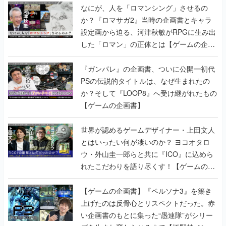
なにが、人を「ロマンシング」させるの
か？『ロマサガ2』当時の企画書とキャラ
設定画から迫る、河津秋敏がRPGに生み出
した「ロマン」の正体とは【ゲームの企画
書】
『ガンパレ』の企画書、ついに公開━初代
PSの伝説的タイトルは、なぜ生まれたの
か？そして『LOOP8』へ受け継がれたもの
【ゲームの企画書】
世界が認めるゲームデザイナー・上田文人
とはいったい何が凄いのか？ ヨコオタロ
ウ・外山圭一郎らと共に『ICO』に込めら
れたこだわりを語り尽くす！【ゲームの企
画書】
【ゲームの企画書】『ペルソナ3』を築き
上げたのは反骨心とリスペクトだった。赤
い企画書のもとに集った“愚連隊”がシリー