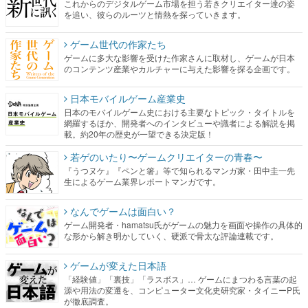
これからのデジタルゲーム市場を担う若きクリエイター達の姿
を追い、彼らのルーツと情熱を探っていきます。
ゲーム世代の作家たち
ゲームに多大な影響を受けた作家さんに取材し、ゲームが日本
のコンテンツ産業やカルチャーに与えた影響を探る企画です。
日本モバイルゲーム産業史
日本のモバイルゲーム史における主要なトピック・タイトルを
網羅するほか、開発者へのインタビューや識者による解説を掲
載。約20年の歴史が一望できる決定版！
若ゲのいたり〜ゲームクリエイターの青春〜
『うつヌケ』『ペンと箸』等で知られるマンガ家・田中圭一先
生によるゲーム業界レポートマンガです。
なんでゲームは面白い？
ゲーム開発者・hamatsu氏がゲームの魅力を画面や操作の具体的
な形から解き明かしていく、硬派で骨太な評論連載です。
ゲームが変えた日本語
「経験値」「裏技」「ラスボス」… ゲームにまつわる言葉の起
源や用法の変遷を、コンピューター文化史研究家・タイニーP氏
が徹底調査。