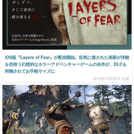
マンガ
女性向け
アプリレビュー
その他
iOS版『Layers of Fear』が配信開始。狂気に侵された画家が洋館
電ファミニコゲーマーとは？
を彷徨う幻想的なホラーアドベンチャーゲームの名作が、DLCも
同梱されてお手軽サイズに
運営：株式会社マレ
2019年10月31日 公開