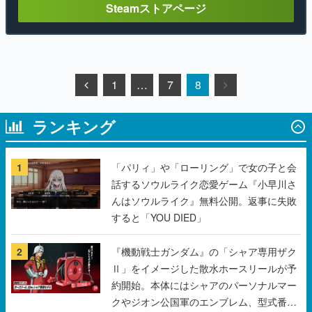
Steamストアページ
1
…
7
8
ランキング
1
「パリィ」や「ローリング」で女の子と会
話するソウルライク恋愛ゲーム『小早川さ
んはソウルライク』無料公開。返事に失敗
すると「YOU DIED」
2
『機動戦士ガンダム』の「シャア専用ザク
Ⅱ」をイメージした散水ホースリールが予
約開始。本体にはシャアのパーソナルマー
クやジオン公国軍のエンブレム、型式番号