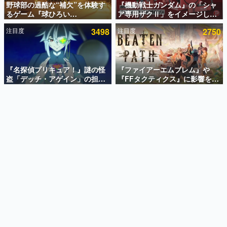
野球部の過酷な“補欠”を体験す
『機動戦士ガンダム』の「シャ
るゲーム『球ひろい
ア専用ザクⅡ」をイメージした
インタビュー
Simulator』が「1件」のウィッ
散水ホースリールが予約開始。
注目度
3498
注目度
2750
シュリストをもとにチェコ語に
本体にはシャアのパーソナルマ
連載・特集一覧
対応しSNSで話題に。『キング
ークやジオン公国軍のエンブレ
ダム・カム』開発元やチェコの
ム、型式番号などを配置
殿堂入り記事
プロ野球選手から称賛の声
SNS拡散数が数千以上！ ページビュー数万以上！ などな
『名探偵プリキュア！』謎の怪
『ファイアーエムブレム』や
ど。多くの人々に読まれた、電ファミ渾身の“殿堂入り”記
盗「デッチ・アゲイン」の担当
『FFタクティクス』に影響を受
事をまとめました。
キャストは天﨑滉平さんと判
けた新作戦略RPG『Beaten
明。『Re:ゼロから始める異世
Path』2027年に発売へ。
ゲームの企画書
界生活』オットー役、『ヒプノ
PC（Steam）、PS5、Xbox、
名作ゲームクリエイターの方々に製作時のエピソードをお
聞きし、ヒットする企画（ゲーム）とは何か？を探ってい
シスマイク』山田三郎役など
Switch向けにリリース予定
きます。
赫本
この物語を解いてはいけない。『赫本』は、〈試験問題〉
の形をした短編ホラー小説集です。
新世代に訊く
これからのデジタルゲーム市場を担う若きクリエイター達
の姿を追い、彼らのルーツと情熱を探っていきます。
ゲーム世代の作家たち
ゲームに多大な影響を受けた作家さんに取材し、ゲームが