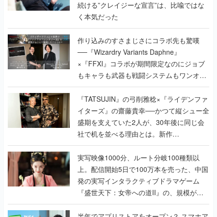
続ける”クレイジーな宣言”は、比喩ではな
く本気だった
作り込みのすさまじさにコラボ先も驚嘆
──『Wizardry Variants Daphne』
×『FFXI』コラボが期間限定なのにジョブ
もキャラも武器も戦闘システムもワンオフ
で作り込まれた理由を両ディレクターに聞
く
『TATSUJIN』の弓削雅稔×『ライデンファ
イターズ』の齋藤貴幸──かつて縦シュー全
盛期を支えていた2人が、30年後に同じ会
社で机を並べる理由とは。新作
『TATSUJIN EXTREME』で初タッグを組
んだレジェンド2人に訊く開発秘話
実写映像1000分、ルート分岐100種類以
上。配信開始5日で100万本を売った、中国
発の実写インタラクティブドラマゲーム
『盛世天下：女帝への道II』の、規模が違
うこだわりをプロデューサーに聞いた
半年でアプリストアをオープン？ スマホア