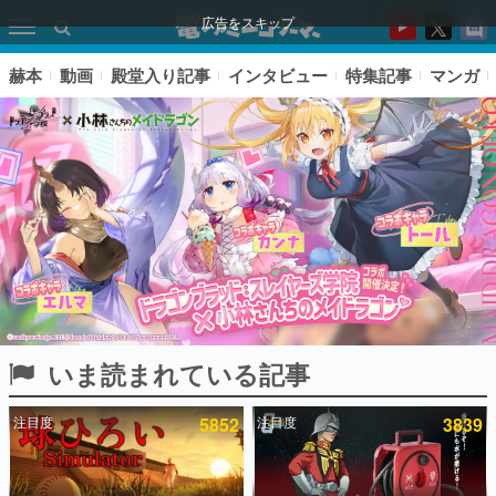
広告をスキップ
赫本
動画
殿堂入り記事
インタビュー
特集記事
マンガ
いま読まれている記事
ピックアップ
注目度
5852
注目度
3839
電ファミのいま読まれている記事ランキング
アプリセール情報