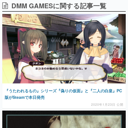
DMM GAMESに関する記事一覧
日本のコンテンツ産業やカルチャーに与えた影響を探る企
画です。
日本モバイルゲーム産業史
日本のモバイルゲーム史における主要なトピック・タイト
ルを網羅するほか、開発者へのインタビューや識者による
解説を掲載。約20年の歴史が一望できる決定版！
若ゲのいたり〜ゲームクリエイターの青春〜
『うつヌケ』『ペンと箸』等で知られるマンガ家・田中圭
一先生によるゲーム業界レポートマンガです。
なんでゲームは面白い？
ゲーム開発者・hamatsu氏がゲームの魅力を画面や操作の
具体的な形から解き明かしていく、硬派で骨太な評論連載
です。
ゲームが変えた日本語
『うたわれるもの』シリーズ『偽りの仮面』と『二人の白皇』PC
「経験値」「裏技」「ラスボス」… ゲームにまつわる言葉
の起源や用法の変遷を、コンピューター文化史研究家・タ
版がSteamで本日発売
イニーP氏が徹底調査。
2020年1月23日 公開
カテゴリ
特集記事