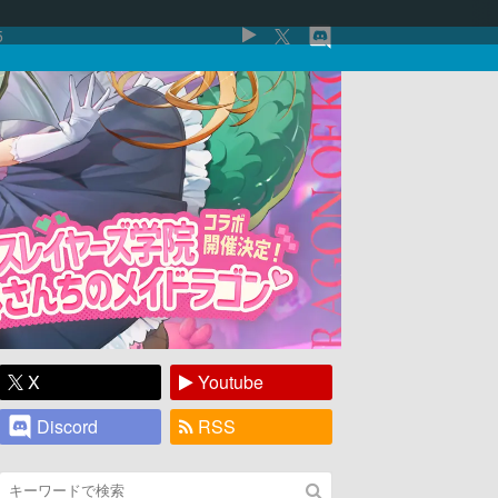
5
X
Youtube
Discord
RSS