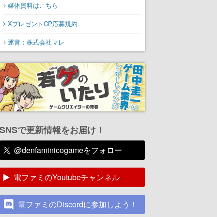
媒体資料はこちら
XプレゼントCP応募規約
運営：株式会社マレ
SNSで更新情報をお届け！
@denfaminicogameをフォロー
電ファミのYoutubeチャンネル
電ファミのDiscordに参加しよう！