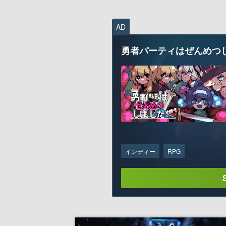
ンティティは維持される方針
AD
勇者パーティはぜんめつ
インディー
RPG