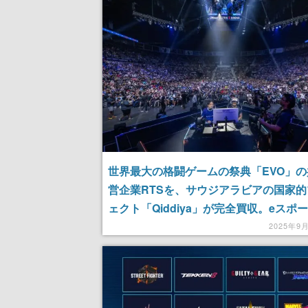
世界最大の格闘ゲームの祭典「EVO」
営企業RTSを、サウジアラビアの国家
ェクト「Qiddiya」が完全買収。eスポ
ーミング分野への投資をさらに強化
2025年9