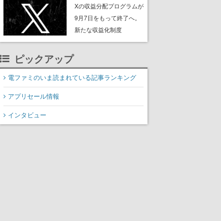
ンペーンなども発表
Xの収益分配プログラムが
9月7日をもって終了へ。
新たな収益化制度
「Original Content
Rewards Program」を発
ピックアップ
表
電ファミのいま読まれている記事ランキング
アプリセール情報
インタビュー