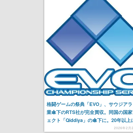
格闘ゲームの祭典「EVO」、サウジア
業傘下のRTS社が完全買収。同国の国
ェクト「Qiddiya」の傘下に。20年以
って培われてきたEVOの伝統や価値観
2026年2月