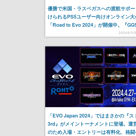
優勝で米国・ラスベガスへの渡航サポー
けられるPS5ユーザー向けオンライン大
「Road to Evo 2024」が開催中。『GG
『KOF XV』『スト6』『鉄拳8』の4作
2024年5
「EVO Japan 2024」ではまさかの『ストI
3rd』がメイントーナメントに登場。運
のため入場・エントリーは有料化、格闘