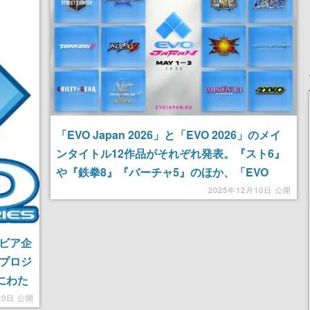
「EVO Japan 2026」と「EVO 2026」のメイ
ンタイトル12作品がそれぞれ発表。『スト6』
や『鉄拳8』『バーチャ5』のほか、「EVO
Japan」では『北斗の拳』や『ヴァンパイアセ
2025年12月10日 公開
イバー』が採用。エントリー受付も開始
ラビア企
家プロジ
上にわた
、アイデ
20日 公開