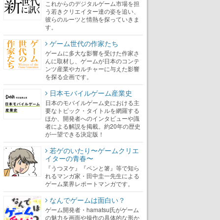
これからのデジタルゲーム市場を担
う若きクリエイター達の姿を追い、
彼らのルーツと情熱を探っていきま
す。
ゲーム世代の作家たち
ゲームに多大な影響を受けた作家さ
んに取材し、ゲームが日本のコンテ
ンツ産業やカルチャーに与えた影響
を探る企画です。
日本モバイルゲーム産業史
日本のモバイルゲーム史における主
要なトピック・タイトルを網羅する
ほか、開発者へのインタビューや識
者による解説を掲載。約20年の歴史
が一望できる決定版！
若ゲのいたり〜ゲームクリエ
イターの青春〜
『うつヌケ』『ペンと箸』等で知ら
れるマンガ家・田中圭一先生による
ゲーム業界レポートマンガです。
なんでゲームは面白い？
ゲーム開発者・hamatsu氏がゲーム
の魅力を画面や操作の具体的な形か