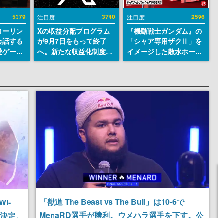
5379
3740
2596
注目度
注目度
ローリン
Xの収益分配プログラム
『機動戦士ガンダム』の
会話する
が9月7日をもって終了
「シャア専用ザクⅡ」を
愛ゲーム
へ。新たな収益化制度
イメージした散水ホース
ソウルラ
「Original Content
リールが予約開始。本体
。返事に
Rewards Program」を
にはシャアのパーソナル
U
発表
マークやジオン公国軍の
エンブレム、型式番号な
どを配置
「獣道 The Beast vs The Bull」は10‐6で
I-
MenaRD選手が勝利。ウメハラ選手を下す。公
売決定。