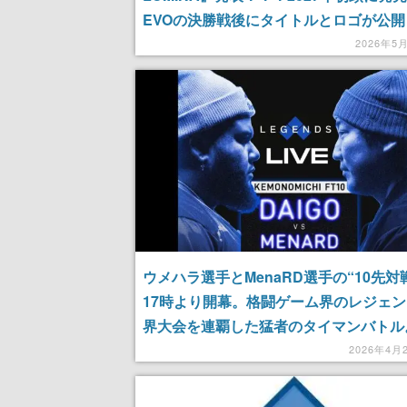
EVOの決勝戦後にタイトルとロゴが公
グラフィックが刷新されたキャラが動き
2026年5
初映像もお披露目
ウメハラ選手とMenaRD選手の“10先対
17時より開幕。格闘ゲーム界のレジェ
界大会を連覇した猛者のタイマンバトル
史に名を刻む勝負になる」とユーザーの
2026年4月
まる