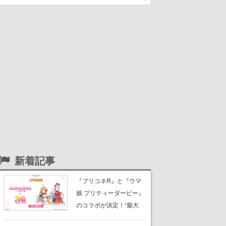
新着記事
『プリコネR』と『ウマ
娘 プリティーダービー』
のコラボが決定！“最大
170連無料”の8.5周年キャ