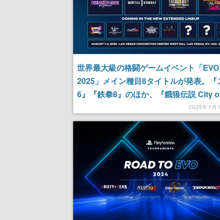
世界最大級の格闘ゲームイベント「EVO
2025」メイン種目8タイトルが発表。『
6』『鉄拳8』のほか、『餓狼伝説 City of 
Wolves』が初の採用タイトルに
2025年1月