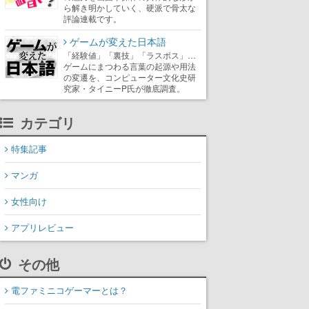
ら解き明かしていく、硬派で骨太な
評論連載です。
ゲームが変えた日本語
「経験値」「裏技」「ラスボス」…
ゲームにまつわる言葉の起源や用法
の変遷を、コンピューター文化史研
究家・タイニーP氏が徹底調査。
カテゴリ
特集記事
マンガ
女性向け
アプリレビュー
その他
電ファミニコゲーマーとは？