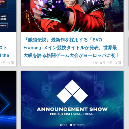
『餓狼伝説』最新作を採用する「EVO
スト
France」メイン競技タイトルが発表。世界最
the
大級を誇る格闘ゲーム大会がヨーロッパに初上
陸、本家「EVO」ではメインから外れていた
15日 公開
2024年10月28日 公開
『ドラゴンボール ファイターズ』が復活