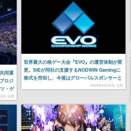
世界最大の格ゲー大会『EVO』の運営体制が変
更。SIEが同社の支援するNODWIN Gamingに
の共同運
株式を売却し、今後はグローバルスポンサーと
的プロジ
して支援を継続。サウジアラビアの国家プロジ
2025年8月22日 公開
ーツ・ゲ
ェクトQiddiyaもパートナーシップの延長を発
月3日 公開
表