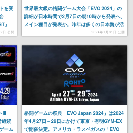
トを受
世界最大級の格闘ゲーム大会「EVO 2024」の
会
詳細が日本時間で2月7日の朝10時から発表へ、
ST』
メイン種目が発表か。昨年は多くの日本勢が活
品で
躍した格闘ゲームの祭典
月2日 公開
2024年1月31日 公開
II
格闘ゲームの祭典「EVO Japan 2024」は2024
営継続
年4月27日～29日にかけて東京・有明GYM-EX
ゲーム
で開催決定。アメリカ・ラスベガスの「EVO