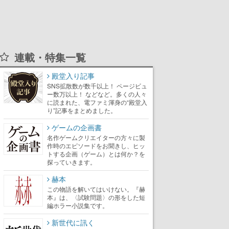
連載・特集一覧
殿堂入り記事
SNS拡散数が数千以上！ ページビュ
ー数万以上！ などなど。多くの人々
に読まれた、電ファミ渾身の“殿堂入
り”記事をまとめました。
ゲームの企画書
名作ゲームクリエイターの方々に製
作時のエピソードをお聞きし、ヒッ
トする企画（ゲーム）とは何か？を
探っていきます。
赫本
この物語を解いてはいけない。『赫
本』は、〈試験問題〉の形をした短
編ホラー小説集です。
新世代に訊く