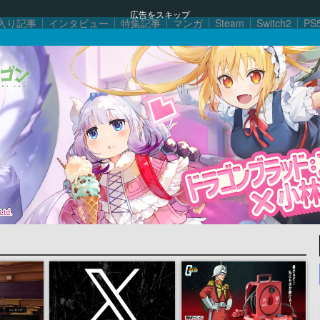
広告をスキップ
入り記事
インタビュー
特集記事
マンガ
Steam
Switch2
PS