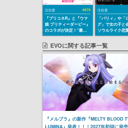
8679
注目度
注目度
『プリコネR』と『ウマ
「パリィ」や「
娘 プリティーダービー』
グ」で女の子と
のコラボが決定！“最大
ソウルライク恋
170連無料”の8.5周年キ
『小早川さんは
ャンペーンなども発表
イク』無料公開
EVOに関する記事一覧
失敗すると「YO
DIED」
『メルブラ』の新作『MELTY BLOOD TW
LUMINA』発表！！！2027年初頭に発