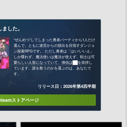
しました。
“ぜんめつ”してしまった勇者パーティから1人だけ
選んで、ともに迷宮からの脱出を目指すダンジョ
ン探索RPGです。 ただし勇者は「はい/いいえ」
しか喋れず、魔法使いは魔法が使えず、戦士は可
愛らしい人形になっていて、僧侶は██を崇拝し
ています。誰を救うのかを選ぶのは、あなたで
す。
リリース日：2026年第4四半期
Steamストアページ