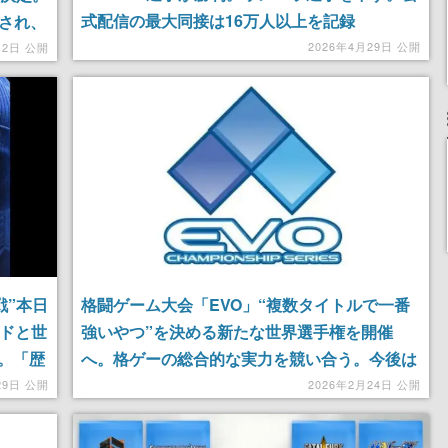
式配信の最大同接は16万人以上を記録
開され、
まくる
2026年4月29日 公開
月2日 公開
戦”本日
格闘ゲーム大会「EVO」“複数タイトルで一番
ンドと世
強いやつ”を決める新たな世界選手権を開催
。「歴
へ。格ゲーの総合的な実力を競い合う。今後は
期待高
開催地域も拡大し、ブラジル、モロッコ、メキ
29日 公開
2026年2月24日 公開
シコ、サウジアラビア、中国で展開