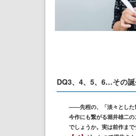
DQ3、4、5、6…その
――先程の、「淡々とした
今作にも繋がる堀井雄二の
でしょうか。実は前作まで