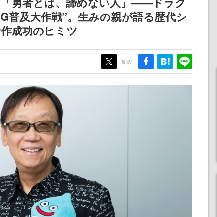
】「勇者とは、諦めない人」――ドラク
PG普及大作戦”。生みの親が語る歴代シ
新作成功のヒミツ
反応