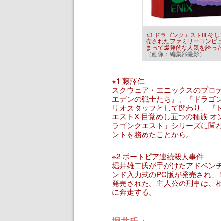
※3 ドラゴンクエストIII 
売されたファミリーコンピ
まって爆発的な人気を誇っ
（画像：編集部撮影）
※1 藤澤仁
スクウェア・エニックスのプロデ
エデンの戦士たち』、『ドラゴンク
リオスタッフとして関わり、『ド
エストX 目覚めし五つの種族 オ
ラゴンクエスト」シリーズに関
ントを務めたことから。
※2 ポートピア連続殺人事件
堀井雄二氏が手がけたアドベンチ
ンド入力式のPC版が発売され、
発売された。主人公の刑事は、
に奔走する。
堀井氏：