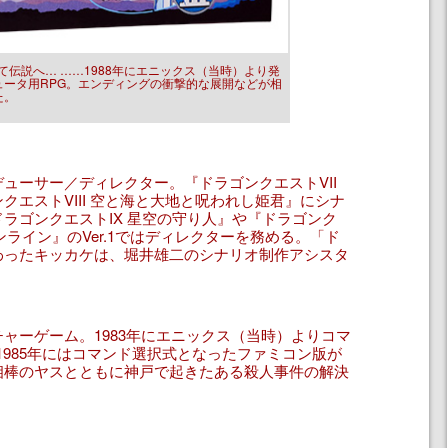
そして伝説へ… ……1988年にエニックス（当時）より発
ュータ用RPG。エンディングの衝撃的な展開などが相
た。
ューサー／ディレクター。『ドラゴンクエストVII
エストVIII 空と海と大地と呪われし姫君』にシナ
ラゴンクエストIX 星空の守り人』や『ドラゴンク
ンライン』のVer.1ではディレクターを務める。「ド
わったキッカケは、堀井雄二のシナリオ制作アシスタ
ャーゲーム。1983年にエニックス（当時）よりコマ
1985年にはコマンド選択式となったファミコン版が
相棒のヤスとともに神戸で起きたある殺人事件の解決