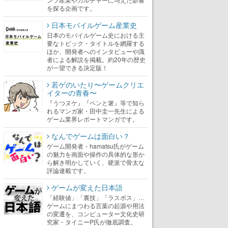
を探る企画です。
日本モバイルゲーム産業史
日本のモバイルゲーム史における主
要なトピック・タイトルを網羅する
ほか、開発者へのインタビューや識
者による解説を掲載。約20年の歴史
が一望できる決定版！
若ゲのいたり〜ゲームクリエ
イターの青春〜
『うつヌケ』『ペンと箸』等で知ら
れるマンガ家・田中圭一先生による
ゲーム業界レポートマンガです。
なんでゲームは面白い？
ゲーム開発者・hamatsu氏がゲーム
の魅力を画面や操作の具体的な形か
ら解き明かしていく、硬派で骨太な
評論連載です。
ゲームが変えた日本語
「経験値」「裏技」「ラスボス」…
ゲームにまつわる言葉の起源や用法
の変遷を、コンピューター文化史研
究家・タイニーP氏が徹底調査。