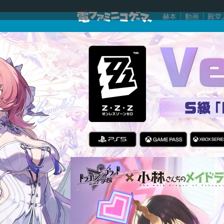
赫本
動画
殿堂