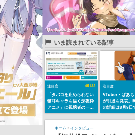
いま読まれている記事
45133
注目度
注目度
「タバコを止められない
VTuber・ばあ
猫耳キャラを描く深夜枠
が引退を発表。
アニメ」に視聴者の一部
の詳細は8月9日
から批判意見。違法薬物
の配信で説明
の使用と思しき描写も含
めて、BPOが議論を交わ
ホーム
インタビュー
す