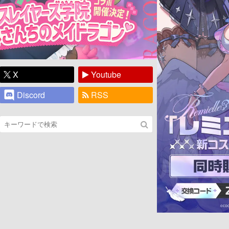
X
Youtube
Discord
RSS