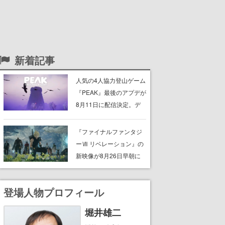
新着記事
人気の4人協力登山ゲーム
『PEAK』最後のアプデが
8月11日に配信決定。デ
ストラップが張り巡らさ
れた“塔“のバイオーム
『ファイナルファンタジ
「GLOOM」と「THE
ーⅦ リベレーション』の
CITADEL」が登場し、火
新映像が8月26日早朝に
山地帯と入れ替わる
公開へ。『FF7』リメイ
クシリーズの完結編、
登場人物プロフィール
「gamescom」のオープ
ニングナイトライブにて
堀井雄二
ディレクターの浜口直樹