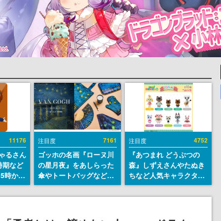
11176
7161
4752
注目度
注目度
ちゃるさん
ゴッホの名画『ローヌ川
『あつまれ どうぶつの
時期など
の星月夜』をあしらった
森』しずえさんやたぬき
15時から
傘やトートバッグなどが
ちなど人気キャラクター
登場。8月7日21時より2
のフロッキードールが9
日間限定で予約販売
月に発売開始。「とたけ
け」や「ちゃちゃまる」
も