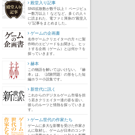
殿堂入り記事
SNS拡散数が数千以上！ ページビュ
ー数万以上！ などなど。多くの人々
に読まれた、電ファミ渾身の“殿堂入
り”記事をまとめました。
ゲームの企画書
名作ゲームクリエイターの方々に製
作時のエピソードをお聞きし、ヒッ
トする企画（ゲーム）とは何か？を
探っていきます。
赫本
この物語を解いてはいけない。『赫
本』は、〈試験問題〉の形をした短
編ホラー小説集です。
新世代に訊く
これからのデジタルゲーム市場を担
う若きクリエイター達の姿を追い、
彼らのルーツと情熱を探っていきま
す。
ゲーム世代の作家たち
ゲームに多大な影響を受けた作家さ
んに取材し、ゲームが日本のコンテ
ンツ産業やカルチャーに与えた影響