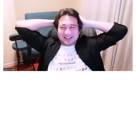
日本のコンテンツ産業やカルチャーに与えた影響を探る企
画です。
日本モバイルゲーム産業史
日本のモバイルゲーム史における主要なトピック・タイト
ルを網羅するほか、開発者へのインタビューや識者による
解説を掲載。約20年の歴史が一望できる決定版！
若ゲのいたり〜ゲームクリエイターの青春〜
『うつヌケ』『ペンと箸』等で知られるマンガ家・田中圭
一先生によるゲーム業界レポートマンガです。
なんでゲームは面白い？
ゲーム開発者・hamatsu氏がゲームの魅力を画面や操作の
具体的な形から解き明かしていく、硬派で骨太な評論連載
です。
ゲームが変えた日本語
「経験値」「裏技」「ラスボス」… ゲームにまつわる言葉
の起源や用法の変遷を、コンピューター文化史研究家・タ
イニーP氏が徹底調査。
カテゴリ
特集記事