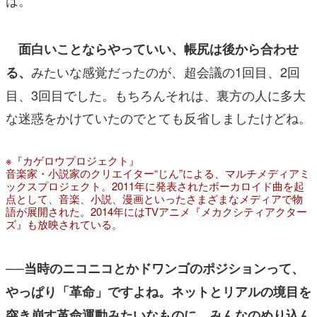
面白いことならやっていい、帳尻は後から合わせ
みたいな感覚だったのが、超会議の1回目、2回
る、
目、3回目でした。もちろんそれは、裏方の人に多大
な迷惑をかけていたのでとても反省しましたけどね。
※『カゲロウプロジェクト』
音楽家・小説家のクリエイター“じん”による、マルチメディアミ
ックスプロジェクト。2011年に発表されたボーカロイド曲を起
点として、音楽、小説、漫画といったさまざまなメディアで物
語が展開された。2014年にはTVアニメ『メカクシティアクター
ズ』も放映されている。
──当時のニコニコとかドワンゴのポジションって、
やっぱり「革命」ですよね。ネットとリアルの境目を
突き崩す革命運動みたいなものに、みんなのめり込ん