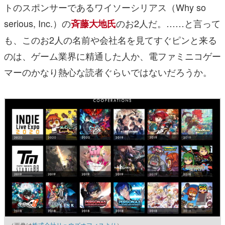
トのスポンサーであるワイソーシリアス（Why so
serious, Inc.）の
のお2人だ。……と言って
斉藤大地氏
も、このお2人の名前や会社名を見てすぐピンと来る
のは、ゲーム業界に精通した人か、電ファミニコゲー
マーのかなり熱心な読者ぐらいではないだろうか。
（画像は
株式会社リュウズオフィスより
）