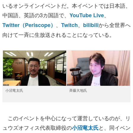
いるオンラインイベントだ。本イベントでは日本語、
中国語、英語の3カ国語で、
、
YouTube Live
、
、
から全世界へ
Twitter（Periscope）
Twitch
bilibili
向けて一斉に生放送されることになっている。
小沼竜太氏
斉藤大地氏
このイベントを中心になって運営しているのが、リ
ュウズオフィス代表取締役の
と、同イベン
小沼竜太氏