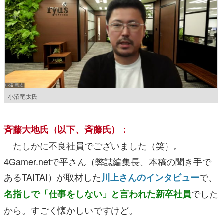
小沼竜太氏
斉藤大地氏（以下、斉藤氏）：
たしかに不良社員でございました（笑）。
4Gamer.netで平さん（弊誌編集長、本稿の聞き手で
あるTAITAI）が取材した
で、
川上さんのインタビュー
でした
名指しで「仕事をしない」と言われた新卒社員
から。すごく懐かしいですけど。