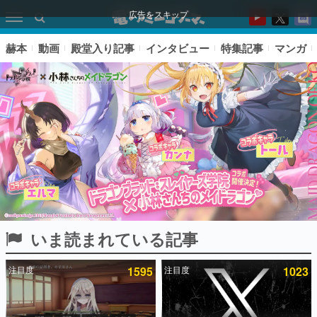
広告をスキップ
赫本
動画
殿堂入り記事
インタビュー
特集記事
マンガ
いま読まれている記事
ピックアップ
注目度
1595
注目度
1023
電ファミのいま読まれている記事ランキング
アプリセール情報