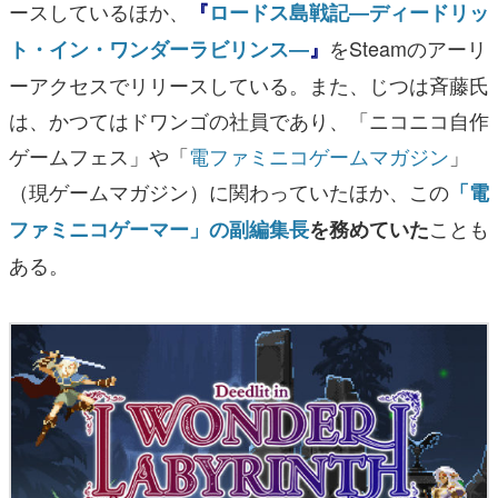
ースしているほか、
『
ロードス島戦記―ディードリッ
をSteamのアーリ
ト・イン・ワンダーラビリンス―
』
ーアクセスでリリースしている。また、じつは斉藤氏
は、かつてはドワンゴの社員であり、「ニコニコ自作
ゲームフェス」や「
電ファミニコゲームマガジン
」
（現ゲームマガジン）に関わっていたほか、この
「電
ことも
ファミニコゲーマー」の副編集長
を務めていた
ある。