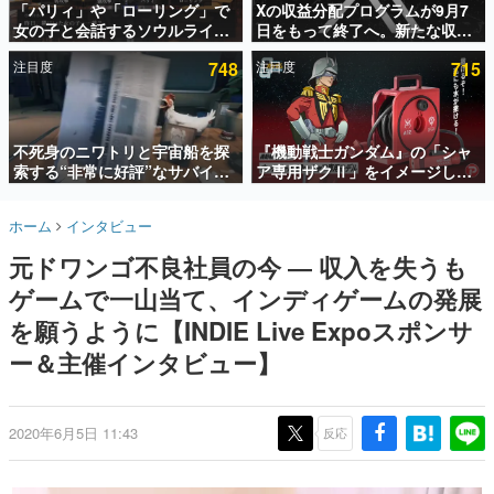
「パリィ」や「ローリング」で
Xの収益分配プログラムが9月7
女の子と会話するソウルライク
日をもって終了へ。新たな収益
インタビュー
恋愛ゲーム『小早川さんはソウ
化制度「Original Content
注目度
748
注目度
715
ルライク』無料公開。返事に失
Rewards Program」を発表
連載・特集一覧
敗すると「YOU DIED」
殿堂入り記事
SNS拡散数が数千以上！ ページビュー数万以上！ などな
不死身のニワトリと宇宙船を探
『機動戦士ガンダム』の「シャ
ど。多くの人々に読まれた、電ファミ渾身の“殿堂入り”記
索する“非常に好評”なサバイバ
ア専用ザクⅡ」をイメージした
事をまとめました。
ルゲーム『Breathedge』が無
散水ホースリールが予約開始。
料で配布中。入手できる期間は8
本体にはシャアのパーソナルマ
ゲームの企画書
ホーム
インタビュー
月10日まで
ークやジオン公国軍のエンブレ
名作ゲームクリエイターの方々に製作時のエピソードをお
聞きし、ヒットする企画（ゲーム）とは何か？を探ってい
ム、型式番号などを配置
元ドワンゴ不良社員の今 ― 収入を失うも
きます。
ゲームで一山当て、インディゲームの発展
赫本
この物語を解いてはいけない。『赫本』は、〈試験問題〉
を願うように【INDIE Live Expoスポンサ
の形をした短編ホラー小説集です。
ー＆主催インタビュー】
新世代に訊く
これからのデジタルゲーム市場を担う若きクリエイター達
の姿を追い、彼らのルーツと情熱を探っていきます。
2020年6月5日 11:43
反応
ゲーム世代の作家たち
ゲームに多大な影響を受けた作家さんに取材し、ゲームが