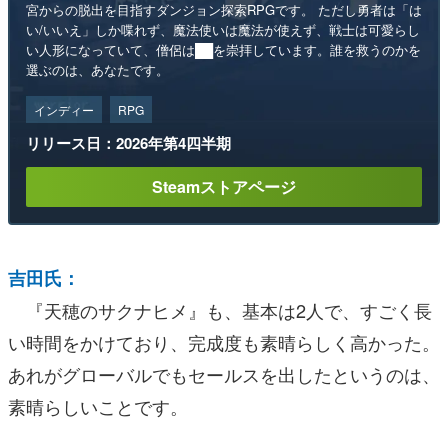
宮からの脱出を目指すダンジョン探索RPGです。 ただし勇者は「は
い/いいえ」しか喋れず、魔法使いは魔法が使えず、戦士は可愛らし
い人形になっていて、僧侶は██を崇拝しています。誰を救うのかを
選ぶのは、あなたです。
インディー
RPG
リリース日：2026年第4四半期
Steamストアページ
吉田氏：
『天穂のサクナヒメ』も、基本は2人で、すごく長
い時間をかけており、完成度も素晴らしく高かった。
あれがグローバルでもセールスを出したというのは、
素晴らしいことです。