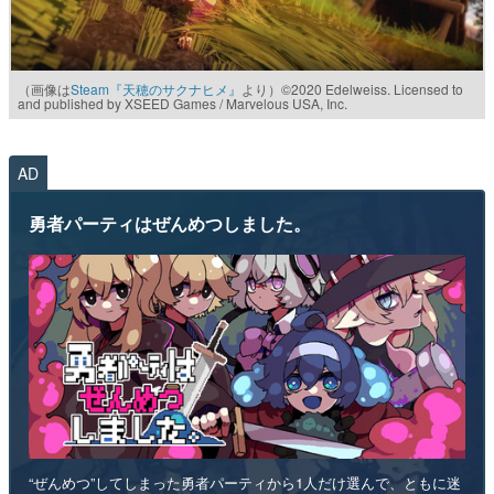
（画像は
Steam『天穂のサクナヒメ』
より）©2020 Edelweiss. Licensed to
and published by XSEED Games / Marvelous USA, Inc.
AD
勇者パーティはぜんめつしました。
“ぜんめつ”してしまった勇者パーティから1人だけ選んで、ともに迷