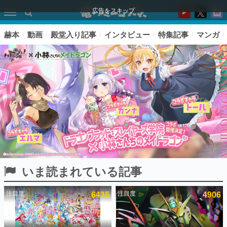
広告をスキップ
赫本
動画
殿堂入り記事
インタビュー
特集記事
マンガ
いま読まれている記事
ピックアップ
注目度
6435
注目度
4906
電ファミのいま読まれている記事ランキング
アプリセール情報