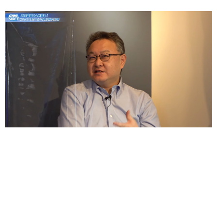
日本のコンテンツ産業やカルチャーに与えた影響を探る企
画です。
日本モバイルゲーム産業史
日本のモバイルゲーム史における主要なトピック・タイト
ルを網羅するほか、開発者へのインタビューや識者による
解説を掲載。約20年の歴史が一望できる決定版！
若ゲのいたり〜ゲームクリエイターの青春〜
『うつヌケ』『ペンと箸』等で知られるマンガ家・田中圭
一先生によるゲーム業界レポートマンガです。
なんでゲームは面白い？
ゲーム開発者・hamatsu氏がゲームの魅力を画面や操作の
具体的な形から解き明かしていく、硬派で骨太な評論連載
です。
ゲームが変えた日本語
「経験値」「裏技」「ラスボス」… ゲームにまつわる言葉
の起源や用法の変遷を、コンピューター文化史研究家・タ
イニーP氏が徹底調査。
カテゴリ
特集記事