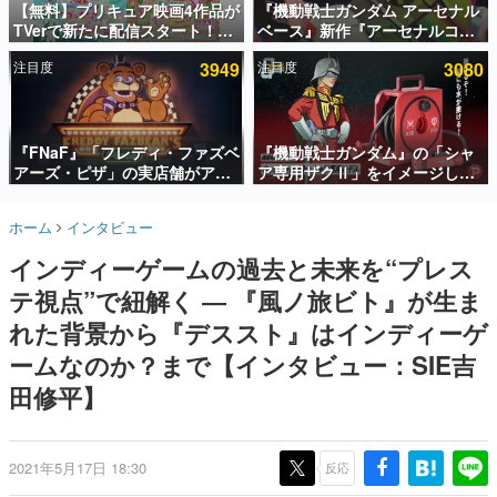
【無料】プリキュア映画4作品が
『機動戦士ガンダム アーセナル
TVerで新たに配信スタート！な
ベース』新作『アーセナルコマ
インタビュー
んと2018年～2024年の映画ほぼ
ンダー』発表！8月28日からオ
注目度
3949
注目度
3080
すべてが見放題に、ぶっちゃけ
ープンベータテスト開催、2027
連載・特集一覧
ありえないラインナップ
年2月下旬に稼働予定
殿堂入り記事
SNS拡散数が数千以上！ ページビュー数万以上！ などな
『FNaF』「フレディ・ファズベ
『機動戦士ガンダム』の「シャ
ど。多くの人々に読まれた、電ファミ渾身の“殿堂入り”記
アーズ・ピザ」の実店舗がアメ
ア専用ザクⅡ」をイメージした
事をまとめました。
リカの商業施設「American
散水ホースリールが予約開始。
Dream」に2027年オープン！
本体にはシャアのパーソナルマ
ゲームの企画書
ホーム
インタビュー
ScottGamesとの共同開発、食
ークやジオン公国軍のエンブレ
名作ゲームクリエイターの方々に製作時のエピソードをお
聞きし、ヒットする企画（ゲーム）とは何か？を探ってい
事だけでなくステージショーや
ム、型式番号などを配置
インディーゲームの過去と未来を“プレス
きます。
没入型のホラー体験も楽しめる
テ視点”で紐解く ― 『風ノ旅ビト』が生ま
赫本
この物語を解いてはいけない。『赫本』は、〈試験問題〉
れた背景から『デススト』はインディーゲ
の形をした短編ホラー小説集です。
ームなのか？まで【インタビュー：SIE吉
田修平】
新世代に訊く
これからのデジタルゲーム市場を担う若きクリエイター達
の姿を追い、彼らのルーツと情熱を探っていきます。
2021年5月17日 18:30
反応
ゲーム世代の作家たち
ゲームに多大な影響を受けた作家さんに取材し、ゲームが