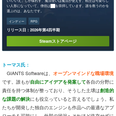
い/いいえ」しか喋れず、魔法使いは魔法が使えず、戦士は可愛らし
い人形になっていて、僧侶は██を崇拝しています。誰を救うのかを
選ぶのは、あなたです。
インディー
RPG
リリース日：2026年第4四半期
Steamストアページ
トーマス氏：
GIANTS Softwareは、
オープンマインドな職場環境
です。誰もが
各自の分野に
自由にアイデアを発案して
責任を持つ体制
が整っており、そうした土壌は
創造的
にも役立っていると言えるでしょう。私
な課題の解決
たちが開発した独自のエンジンも作品への最適なアプ
ローチを可能にし、外部の状況へそれほど依存せずに