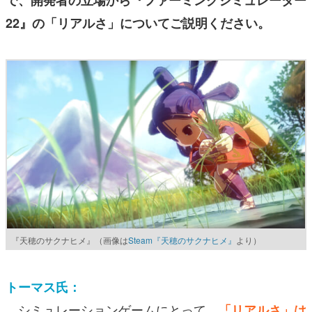
で、開発者の立場から『ファーミングシミュレーター
22』の「
リアルさ」についてご説明ください。
『天穂のサクナヒメ』（画像は
Steam『天穂のサクナヒメ』
より）
トーマス氏：
シミュレーションゲームにとって、
「リアルさ」は