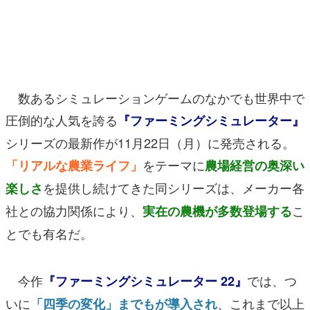
マンガ
女性向け
アプリレビュー
数あるシミュレーションゲームのなかでも世界中で
その他
圧倒的な人気を誇る
『ファーミングシミュレーター』
シリーズの最新作が11月22日（月）に発売される。
電ファミニコゲーマーとは？
をテーマに
「リアルな農業ライフ」
農場経営の奥深い
運営：株式会社マレ
を提供し続けてきた同シリーズは、メーカー各
楽しさ
社との協力関係により、
こ
実在の農機が多数登場する
とでも有名だ。
今作
では、つ
『ファーミングシミュレーター 22』
いに
、これまで以上
「四季の変化」までもが導入され