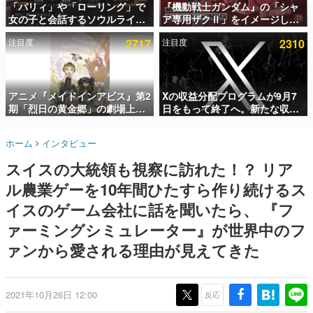
「パリィ」や「ローリング」で
『機動戦士ガンダム』の「シャ
女の子と会話するソウルライク
ア専用ザクⅡ」をイメージした
インタビュー
恋愛ゲーム『小早川さんはソウ
散水ホースリールが予約開始。
注目度
2717
注目度
2310
ルライク』無料公開。返事に失
本体にはシャアのパーソナルマ
連載・特集一覧
敗すると「YOU DIED」
ークやジオン公国軍のエンブレ
ム、型式番号などを配置
殿堂入り記事
SNS拡散数が数千以上！ ページビュー数万以上！ などな
アニメ『メイドインアビス』第2
Xの収益分配プログラムが9月7
ど。多くの人々に読まれた、電ファミ渾身の“殿堂入り”記
期「烈日の黄金郷」の劇場上映
日をもって終了へ。新たな収益
事をまとめました。
が決定！レグ役・伊瀬茉莉也さ
化制度「Original Content
んらが登壇する舞台挨拶も実施
Rewards Program」を発表
ゲームの企画書
ホーム
インタビュー
名作ゲームクリエイターの方々に製作時のエピソードをお
聞きし、ヒットする企画（ゲーム）とは何か？を探ってい
スイスの大統領も視察に訪れた！？ リア
きます。
ル農業ゲーを10年間ひたすら作り続けるス
赫本
この物語を解いてはいけない。『赫本』は、〈試験問題〉
イスのゲーム会社に話を聞いたら、 『フ
の形をした短編ホラー小説集です。
ァーミングシミュレーター』が世界中のフ
ァンから愛される理由が見えてきた
新世代に訊く
これからのデジタルゲーム市場を担う若きクリエイター達
の姿を追い、彼らのルーツと情熱を探っていきます。
2021年10月26日 12:00
反応
ゲーム世代の作家たち
ゲームに多大な影響を受けた作家さんに取材し、ゲームが