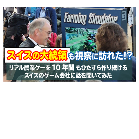
日本のコンテンツ産業やカルチャーに与えた影響を探る企
画です。
日本モバイルゲーム産業史
日本のモバイルゲーム史における主要なトピック・タイト
ルを網羅するほか、開発者へのインタビューや識者による
解説を掲載。約20年の歴史が一望できる決定版！
若ゲのいたり〜ゲームクリエイターの青春〜
『うつヌケ』『ペンと箸』等で知られるマンガ家・田中圭
一先生によるゲーム業界レポートマンガです。
なんでゲームは面白い？
ゲーム開発者・hamatsu氏がゲームの魅力を画面や操作の
具体的な形から解き明かしていく、硬派で骨太な評論連載
です。
ゲームが変えた日本語
「経験値」「裏技」「ラスボス」… ゲームにまつわる言葉
の起源や用法の変遷を、コンピューター文化史研究家・タ
イニーP氏が徹底調査。
カテゴリ
特集記事