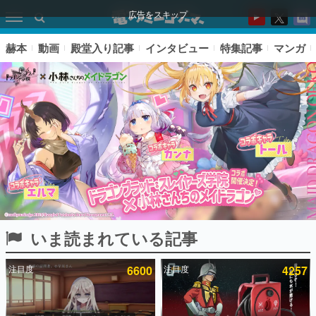
広告をスキップ
赫本
動画
殿堂入り記事
インタビュー
特集記事
マンガ
いま読まれている記事
ピックアップ
注目度
6600
注目度
4257
電ファミのいま読まれている記事ランキング
アプリセール情報