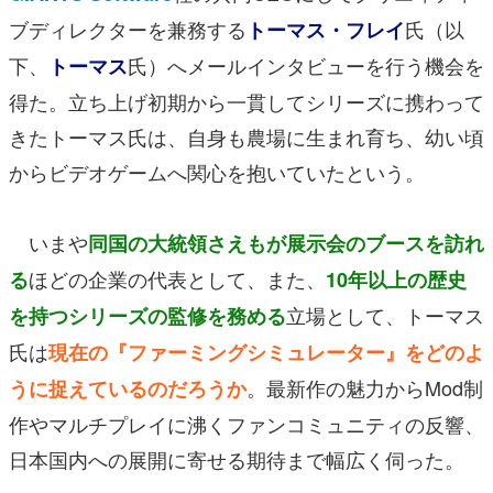
ブディレクターを兼務する
氏（以
トーマス・フレイ
下、
氏）へメールインタビューを行う機会を
トーマス
得た。立ち上げ初期から一貫してシリーズに携わって
きたトーマス氏は、自身も農場に生まれ育ち、幼い頃
からビデオゲームへ関心を抱いていたという。
いまや
同国の大統領さえもが展示会のブースを訪れ
ほどの企業の代表として、また、
る
10年以上の歴史
立場として、トーマス
を持つシリーズの監修を務める
氏は
現在の『ファーミングシミュレーター』をどのよ
。最新作の魅力からMod制
うに捉えているのだろうか
作やマルチプレイに沸くファンコミュニティの反響、
日本国内への展開に寄せる期待まで幅広く伺った。