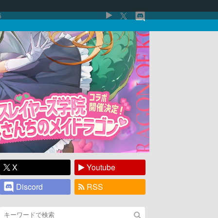
5
X
Youtube
Discord
RSS