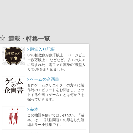
連載・特集一覧
殿堂入り記事
SNS拡散数が数千以上！ ページビュ
ー数万以上！ などなど。多くの人々
に読まれた、電ファミ渾身の“殿堂入
り”記事をまとめました。
ゲームの企画書
名作ゲームクリエイターの方々に製
作時のエピソードをお聞きし、ヒッ
トする企画（ゲーム）とは何か？を
探っていきます。
赫本
この物語を解いてはいけない。『赫
本』は、〈試験問題〉の形をした短
編ホラー小説集です。