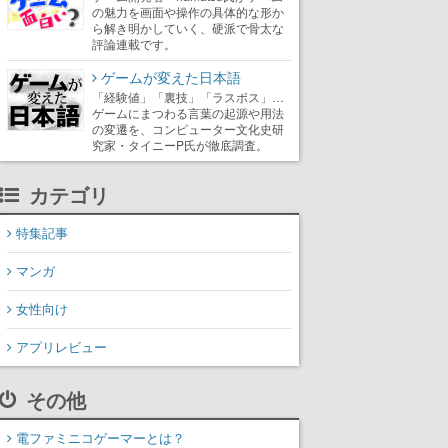
の魅力を画面や操作の具体的な形か
ら解き明かしていく、硬派で骨太な
評論連載です。
ゲームが変えた日本語
「経験値」「裏技」「ラスボス」…
ゲームにまつわる言葉の起源や用法
の変遷を、コンピューター文化史研
究家・タイニーP氏が徹底調査。
カテゴリ
特集記事
マンガ
女性向け
アプリレビュー
その他
電ファミニコゲーマーとは？