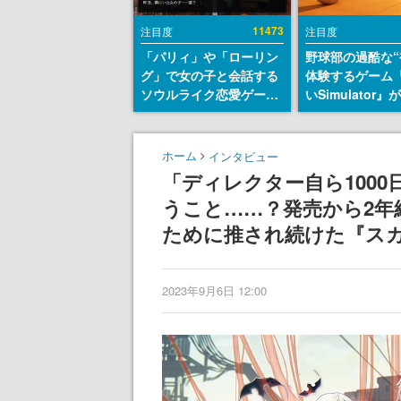
11473
注目度
注目度
「パリィ」や「ローリン
野球部の過酷な“
グ」で女の子と会話する
体験するゲーム
ソウルライク恋愛ゲーム
いSimulator
『小早川さんはソウルラ
のウィッシュリ
イク』無料公開。返事に
とにチェコ語に
失敗すると「YOU
SNSで話題に。
ホーム
インタビュー
DIED」
ダム・カム』開
「ディレクター自ら100
ェコのプロ野球
うこと……？発売から2
称賛の声
ために推され続けた『ス
2023年9月6日 12:00