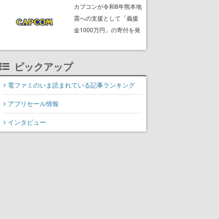
ームフリーク・大森滋氏
カプコンが令和8年熊本地
が開発秘話を語る動画が
震への支援として「義援
ゲームフリーク公式
金1000万円」の寄付を発
YouTubeで公開中
表
ピックアップ
電ファミのいま読まれている記事ランキング
アプリセール情報
インタビュー