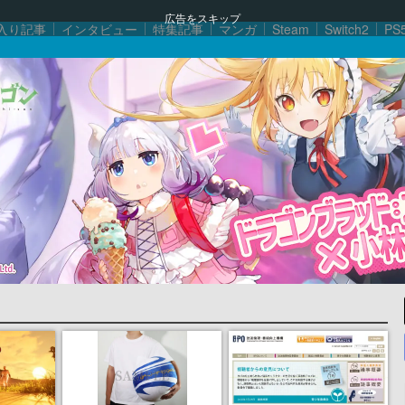
広告をスキップ
入り記事
インタビュー
特集記事
マンガ
Steam
Switch2
PS