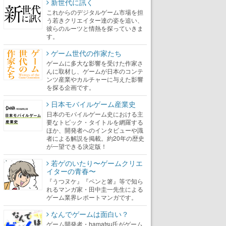
新世代に訊く
これからのデジタルゲーム市場を担
う若きクリエイター達の姿を追い、
彼らのルーツと情熱を探っていきま
す。
ゲーム世代の作家たち
ゲームに多大な影響を受けた作家さ
んに取材し、ゲームが日本のコンテ
ンツ産業やカルチャーに与えた影響
を探る企画です。
日本モバイルゲーム産業史
日本のモバイルゲーム史における主
要なトピック・タイトルを網羅する
ほか、開発者へのインタビューや識
者による解説を掲載。約20年の歴史
が一望できる決定版！
若ゲのいたり〜ゲームクリエ
イターの青春〜
『うつヌケ』『ペンと箸』等で知ら
れるマンガ家・田中圭一先生による
ゲーム業界レポートマンガです。
なんでゲームは面白い？
ゲーム開発者・hamatsu氏がゲーム