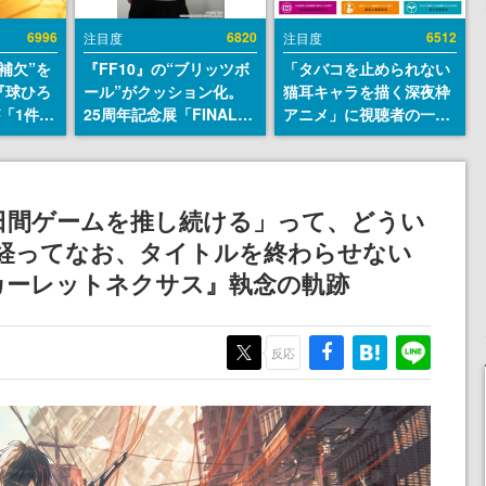
6996
6820
6512
注目度
注目度
補欠”を
『FF10』の“ブリッツボ
「タバコを止められない
『球ひろ
ール”がクッション化。
猫耳キャラを描く深夜枠
』が「1件」
25周年記念展「FINAL
アニメ」に視聴者の一部
ストをも
FANTASY X MUSEUM-
から批判意見。違法薬物
対応し
幻光の記憶-」のグッズ情
の使用と思しき描写も含
『キング
報が一部公開
めて、BPOが議論を交わ
発元やチ
す
0日間ゲームを推し続ける」って、どうい
選手から
年経ってなお、タイトルを終わらせない
カーレットネクサス』執念の軌跡
反応