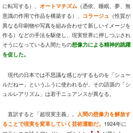
に転写する）、
（憑依、睡眠、夢、無
オートマチズム
意識の作用で作品を構築する）、
（性質が
コラージュ
異なる印刷物や写真を組み合わせて新しいイメージを
作る）などの手法を駆使し、現実世界に押しつぶされ
そうになっている人間たちの
想像力による精神的跳躍
を促した。
現代の日本では不思議な感じがするものを「シュー
ルだねー」というふうに使われるが、その語源の「シ
ュルレアリズム」は若干ニュアンスが異なる。
直訳すると「超現実主義」。
人間の想像力を解放す
1924年に
ることで現実を変革していく芸術運動だ。