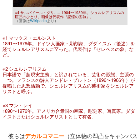
※4 サルバドール・ダリ……1904〜1989年。シュルレアリスムの
巨匠のひとり。画像は代表作『記憶の固執』。
（画像は
Wikipedia
より）
※1 マックス・エルンスト
1891〜1976年。ドイツ人画家・彫刻家。ダダイスム（後述）を
経てシュルレアリスムに至った。代表作は『セレベスの象』な
ど。
※2 シュルレアリスム
日本語で「超現実主義」と訳されている、芸術の形態、主張の
一つ。フランスの詩人アンドレ・ブルトン（1896〜1966年）が
提唱した思想活動で、シュルレアリスムの芸術家をシュルレア
リストと呼ぶ。
※3 マン・レイ
1890〜1976年。アメリカ合衆国の画家、彫刻家、写真家。ダダ
イストまたはシュルレアリストとして有名。
彼らは
（立体物の凹凸をキャンバス
デカルコマニー