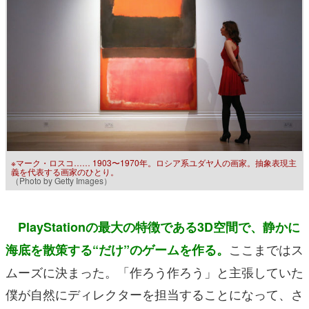
※マーク・ロスコ…… 1903〜1970年。ロシア系ユダヤ人の画家。抽象表現主
義を代表する画家のひとり。
（Photo by Getty Images）
PlayStationの最大の特徴である3D空間で、静かに
ここまではス
海底を散策する“だけ”のゲームを作る。
ムーズに決まった。「作ろう作ろう」と主張していた
僕が自然にディレクターを担当することになって、さ