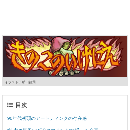
マンガ
女性向け
アプリレビュー
その他
電ファミニコゲーマーとは？
運営：株式会社マレ
イラスト／納口龍司
目次
90年代初頭のアートディンクの存在感