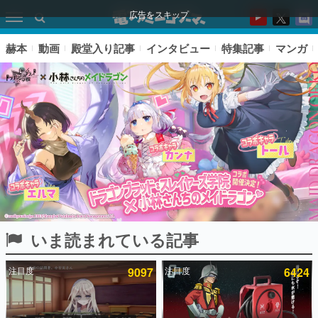
広告をスキップ
赫本
動画
殿堂入り記事
インタビュー
特集記事
マンガ
いま読まれている記事
ピックアップ
注目度
9097
注目度
6424
電ファミのいま読まれている記事ランキング
アプリセール情報