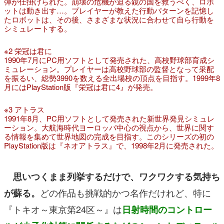
弾が仕掛けられた。崩壊の危機が迫る鏡の国を救うべく、ロボ
ットは動き出す…。プレイヤーが教えた行動パターンを記憶し
たロボットは、その後、さまざまな状況に合わせて自ら行動を
シミュレートする。
※2 栄冠は君に
1990年7月にPC用ソフトとして発売された、高校野球部育成シ
ミュレーション。プレイヤーは高校野球部の監督となって采配
を振るい、総勢3990を数える全出場校の頂点を目指す。1999年8
月にはPlayStation版『栄冠は君に4』が発売。
※3 アトラス
1991年8月、PC用ソフトとして発売された新世界発見シミュレ
ーション。大航海時代ヨーロッパ中心の視点から、世界に関す
る情報を集めて世界地図の完成を目指す。このシリーズの初の
PlayStation版は『ネオアトラス』で、1998年2月に発売された。
思いつくまま列挙するだけで、ワクワクする気持ち
どの作品も挑戦的かつ名作だけれど、特に
が蘇る。
『トキオ～東京第24区～』は
日射時間のコントロー