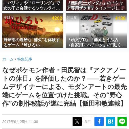
「パリィ」や「ローリング」で
『機動戦士ガンダム』の「シャ
女の子と会話するソウルライク
ア専用ザクⅡ」をイメージした
インタビュー
恋愛ゲーム『小早川さんはソウ
散水ホースリールが予約開始。
注目度
4202
注目度
4136
ルライク』無料公開。返事に失
本体にはシャアのパーソナルマ
連載・特集一覧
敗すると「YOU DIED」
ークやジオン公国軍のエンブレ
ム、型式番号などを配置
殿堂入り記事
SNS拡散数が数千以上！ ページビュー数万以上！ などな
野球部の過酷な“補欠”を体験す
『頭文字D』「藤原とうふ店
ど。多くの人々に読まれた、電ファミ渾身の“殿堂入り”記
るゲーム『球ひろい
（自家用）ハチロク」の“動くテ
事をまとめました。
Simulator』が「1件」のウィッ
ィッシュケース”が買えるポップ
シュリストをもとにチェコ語に
アップショップが開催へ。マン
ゲームの企画書
ホーム
特集記事
対応しSNSで話題に。『キング
ガの舞台である群馬の「イオン
名作ゲームクリエイターの方々に製作時のエピソードをお
聞きし、ヒットする企画（ゲーム）とは何か？を探ってい
ダム・カム』開発元やチェコの
モール高崎」にて、8月11日か
なぜポケモン作者・田尻智は『アクアノー
きます。
プロ野球選手から称賛の声
ら8月20日までの期間限定で開
催予定
トの休日』を評価したのか？――若きゲー
赫本
この物語を解いてはいけない。『赫本』は、〈試験問題〉
ムデザイナーによる、モダンアートの最先
の形をした短編ホラー小説集です。
端にゲームを位置づけた挑戦。その“野心
作”の制作秘話が遂に完結【飯田和敏連載】
新世代に訊く
これからのデジタルゲーム市場を担う若きクリエイター達
の姿を追い、彼らのルーツと情熱を探っていきます。
2017年9月25日 11:30
反応
ゲーム世代の作家たち
ゲームに多大な影響を受けた作家さんに取材し、ゲームが