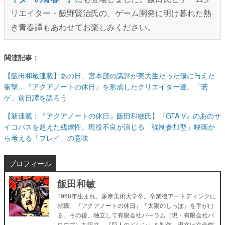
リエイター・飯野賢治氏の、ゲーム開発に明け暮れた熱
き青春譚もあわせてお楽しみください。
関連記事：
【飯田和敏連載】あの日、宮本茂の講評が美大生だった僕に与えた
衝撃…『アクアノートの休日』を形成したクリエイター達。「若
ゲ」前日譚を語ろう
【新連載：『アクアノートの休日』飯田和敏氏】『GTA V』のあのサ
イコパスを超えた残虐性。現役不良が演じる「強制参加型」映画か
ら考える「プレイ」の意味
プロフィール
飯田和敏
1968年生まれ。多摩美術大学卒。卒業後アートディンクに
就職、『アクアノートの休日』『太陽のしっぽ』を手がけ
る。その後、独立して有限会社パーラム（現・有限会社バ
ロウズ）を設立、『巨人のドシン』を制作。現在は立命館