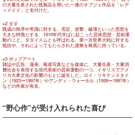
の大量生産された既製品を用いた一連のオブジェ作品を「レデ
ィメイド」と名付けた。
※2 ダダ
既成の秩序や常識に対する、否定、攻撃、破壊といった思想を
大きな特徴とする、1910年代半ばに起こった芸術思想・芸術運
動のこと。ダダイスムとも呼ばれる。第一次世界大戦に対する
抵抗や、それによってもたらされた虚無を根底に持っている。
※3 ポップアート
雑誌や広告、漫画、報道写真などを媒体に、大量生産・大量消
費社会を表現する現代美術の芸術運動の一つ。イギリスでアメ
リカ大衆文化の影響のもとに誕生した。ロイ・リキテンスタイ
ン（1923〜1997年）やアンディ・ウォーホル（1928〜1987年）
などの作家が有名。
“野心作”が受け入れられた喜び