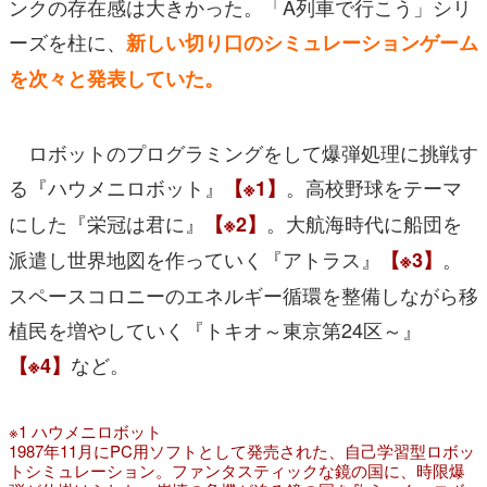
ンクの存在感は大きかった。「A列車で行こう」シリ
ーズを柱に、
新しい切り口のシミュレーションゲーム
を次々と発表していた。
ロボットのプログラミングをして爆弾処理に挑戦す
る『ハウメニロボット』
。高校野球をテーマ
【※1】
にした『栄冠は君に』
。大航海時代に船団を
【※2】
派遣し世界地図を作っていく『アトラス』
。
【※3】
スペースコロニーのエネルギー循環を整備しながら移
植民を増やしていく『トキオ～東京第24区～』
など。
【※4】
※1 ハウメニロボット
1987年11月にPC用ソフトとして発売された、自己学習型ロボッ
トシミュレーション。ファンタスティックな鏡の国に、時限爆