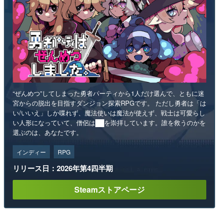
“ぜんめつ”してしまった勇者パーティから1人だけ選んで、ともに迷
宮からの脱出を目指すダンジョン探索RPGです。 ただし勇者は「は
い/いいえ」しか喋れず、魔法使いは魔法が使えず、戦士は可愛らし
い人形になっていて、僧侶は██を崇拝しています。誰を救うのかを
選ぶのは、あなたです。
インディー
RPG
リリース日：2026年第4四半期
Steamストアページ