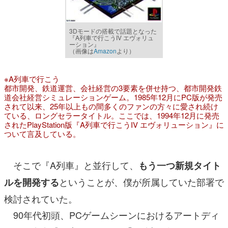
3Dモードの搭載で話題となった
『A列車で行こうIV エヴォリュ
ーション』
（画像は
Amazon
より）
※A列車で行こう
都市開発、鉄道運営、会社経営の3要素を併せ持つ、都市開発鉄
道会社経営シミュレーションゲーム。1985年12月にPC版が発売
されて以来、25年以上もの間多くのファンの方々に愛され続け
ている、ロングセラータイトル。ここでは、1994年12月に発売
されたPlayStation版『A列車で行こうIV エヴォリューション』に
ついて言及している。
そこで『A列車』と並行して、
もう一つ新規タイト
ということが、僕が所属していた部署で
ルを開発する
検討されていた。
90年代初頭、PCゲームシーンにおけるアートディ