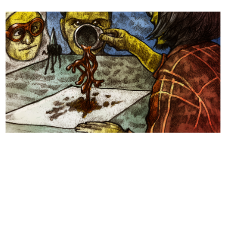
日本のコンテンツ産業やカルチャーに与えた影響を探る企
画です。
日本モバイルゲーム産業史
日本のモバイルゲーム史における主要なトピック・タイト
ルを網羅するほか、開発者へのインタビューや識者による
解説を掲載。約20年の歴史が一望できる決定版！
若ゲのいたり〜ゲームクリエイターの青春〜
『うつヌケ』『ペンと箸』等で知られるマンガ家・田中圭
一先生によるゲーム業界レポートマンガです。
なんでゲームは面白い？
ゲーム開発者・hamatsu氏がゲームの魅力を画面や操作の
具体的な形から解き明かしていく、硬派で骨太な評論連載
です。
ゲームが変えた日本語
「経験値」「裏技」「ラスボス」… ゲームにまつわる言葉
の起源や用法の変遷を、コンピューター文化史研究家・タ
イニーP氏が徹底調査。
カテゴリ
特集記事