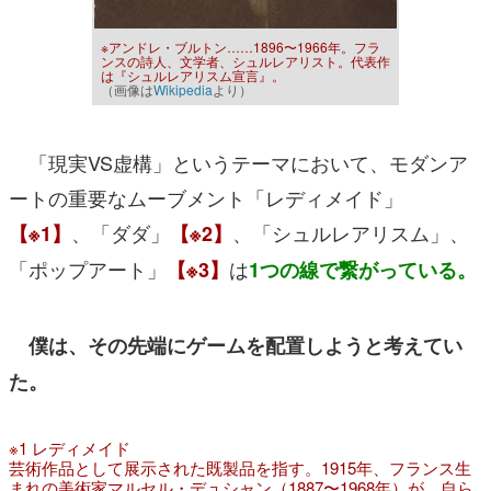
※アンドレ・ブルトン……1896〜1966年。フラ
ンスの詩人、文学者、シュルレアリスト。代表作
は『シュルレアリスム宣言』。
（画像は
Wikipedia
より）
「現実VS虚構」というテーマにおいて、モダンア
ートの重要なムーブメント「レディメイド」
、「ダダ」
、「シュルレアリスム」、
【※1】
【※2】
「ポップアート」
は
【※3】
1つの線で繋がっている。
僕は、その先端にゲームを配置しようと考えてい
た。
※1 レディメイド
芸術作品として展示された既製品を指す。1915年、フランス生
まれの美術家マルセル・デュシャン（1887〜1968年）が、自ら