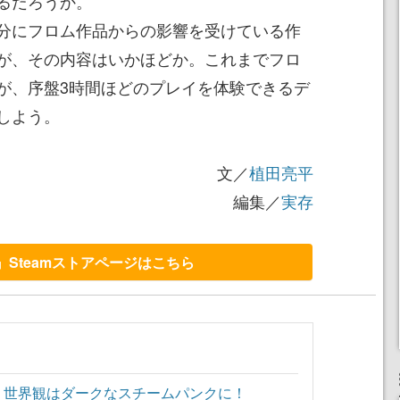
るだろうか。
分にフロム作品からの影響を受けている作
が、その内容はいかほどか。これまでフロ
が、序盤3時間ほどのプレイを体験できるデ
しよう。
文／
植田亮平
編集／
実存
f P』Steamストアページはこちら
、世界観はダークなスチームパンクに！