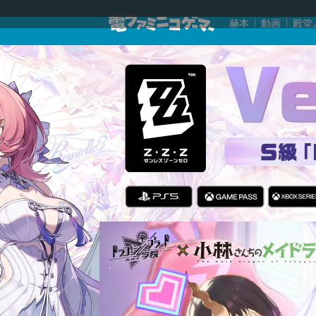
赫本
動画
殿堂