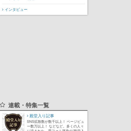
インタビュー
連載・特集一覧
殿堂入り記事
SNS拡散数が数千以上！ ページビュ
ー数万以上！ などなど。多くの人々
に読まれた、電ファミ渾身の“殿堂入