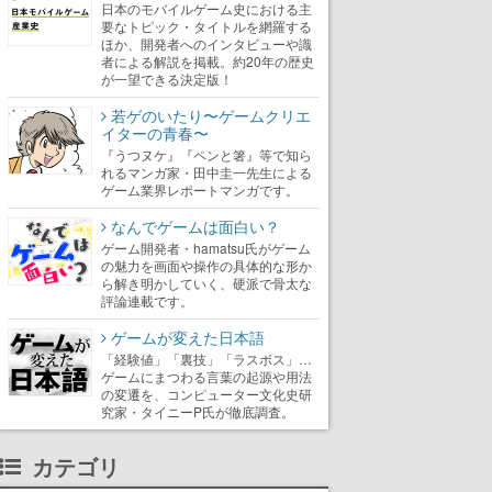
日本のモバイルゲーム史における主
要なトピック・タイトルを網羅する
ほか、開発者へのインタビューや識
者による解説を掲載。約20年の歴史
が一望できる決定版！
若ゲのいたり〜ゲームクリエ
イターの青春〜
『うつヌケ』『ペンと箸』等で知ら
れるマンガ家・田中圭一先生による
ゲーム業界レポートマンガです。
なんでゲームは面白い？
ゲーム開発者・hamatsu氏がゲーム
の魅力を画面や操作の具体的な形か
ら解き明かしていく、硬派で骨太な
評論連載です。
ゲームが変えた日本語
「経験値」「裏技」「ラスボス」…
ゲームにまつわる言葉の起源や用法
の変遷を、コンピューター文化史研
究家・タイニーP氏が徹底調査。
カテゴリ