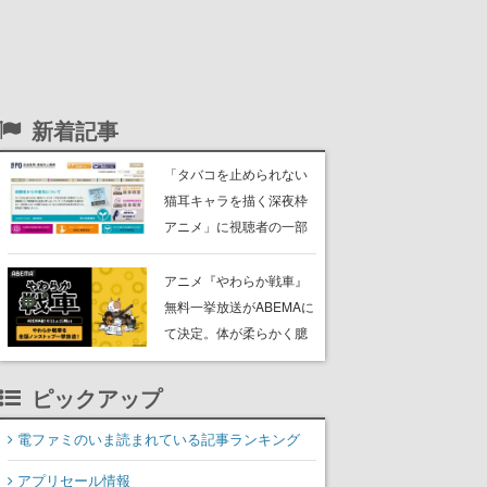
新着記事
「タバコを止められない
猫耳キャラを描く深夜枠
アニメ」に視聴者の一部
から批判意見。違法薬物
の使用と思わしき描写も
アニメ『やわらか戦車』
含めて、BPOが議論を交
無料一挙放送がABEMAに
わす
て決定。体が柔らかく臆
病な謎の兵器「やわらか
戦車」と仲間たちが巻き
ピックアップ
起こす出来事を描いた脱
力系コメディ
電ファミのいま読まれている記事ランキング
アプリセール情報