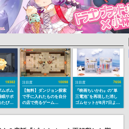
19382
10098
7656
注目度
注目度
ポムポム
【無料】ダンジョン探索
『映画ちいかわ』の“単
睡眠サポ
で手に入れたものを自分
三電池”を再現した消し
めたび』
の店で売るゲーム
ゴムセットが8月7日より
ラごとの
『Moonlighter』が
発売決定。公式は「在っ
しアラー
Steamにて無料配布中！
たものを 消しながら い
続編『Moonlighter 2』
つかなくなる 永遠のいの
の9月2日正式リリースを
ち」と紹介