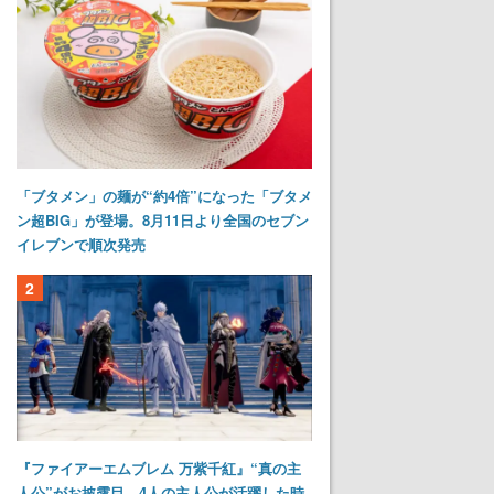
「ブタメン」の麺が“約4倍”になった「ブタメ
ン超BIG」が登場。8月11日より全国のセブン
イレブンで順次発売
2
『ファイアーエムブレム 万紫千紅』“真の主
人公”がお披露目。4人の主人公が活躍した時