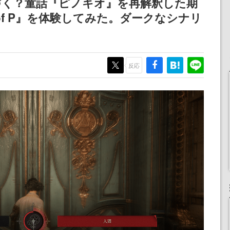
づく？童話『ピノキオ』を再解釈した期
記念したキャンペーン
 of P』を体験してみた。ダークなシナリ
反応