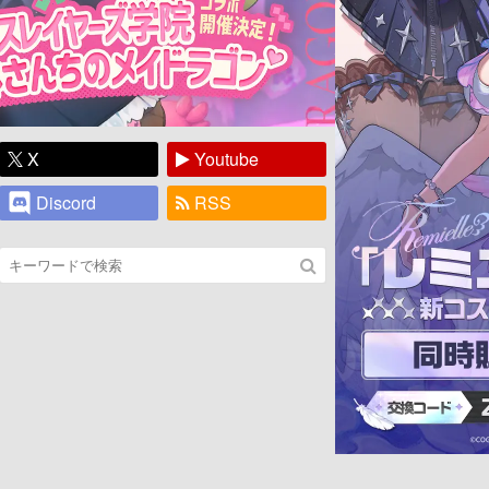
X
Youtube
Discord
RSS