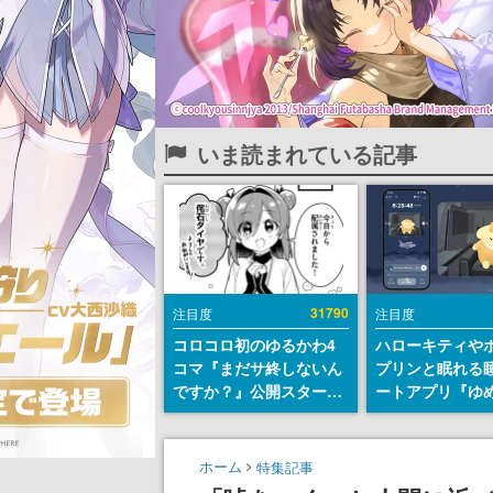
いま読まれている記事
31790
注目度
注目度
コロコロ初のゆるかわ4
ハローキティや
コマ『まだサ終しないん
プリンと眠れる
ですか？』公開スター
ートアプリ『ゆ
ト。主人公は新入社員の
が配信中。キャ
侘石ダイヤ、ゲーム会社
ASMRや目覚ま
を舞台にトラブルへ対応
ムも搭載
ホーム
特集記事
する社員たちを描く