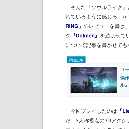
そんな「ソウルライク」
れているように感じる。か
のレビューを書き
RING』
ク
を遊ばせて
『Dolmen』
について記事を書かせても
関連記事
『
傑
ル
今回プレイしたのは
『Lie
だ。3人称視点の3Dアクシ