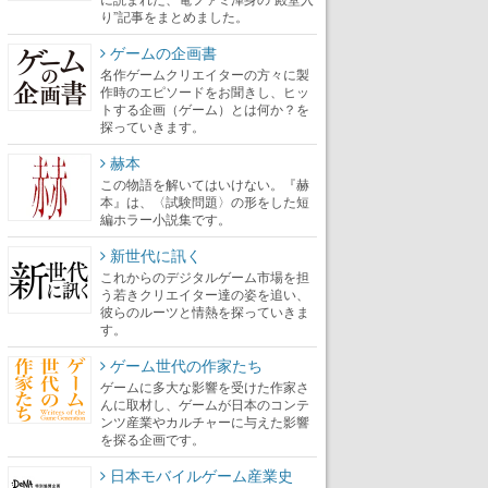
り”記事をまとめました。
ゲームの企画書
名作ゲームクリエイターの方々に製
作時のエピソードをお聞きし、ヒッ
トする企画（ゲーム）とは何か？を
探っていきます。
赫本
この物語を解いてはいけない。『赫
本』は、〈試験問題〉の形をした短
編ホラー小説集です。
新世代に訊く
これからのデジタルゲーム市場を担
う若きクリエイター達の姿を追い、
彼らのルーツと情熱を探っていきま
す。
ゲーム世代の作家たち
ゲームに多大な影響を受けた作家さ
んに取材し、ゲームが日本のコンテ
ンツ産業やカルチャーに与えた影響
を探る企画です。
日本モバイルゲーム産業史