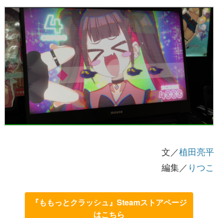
文／
植田亮平
編集／
りつこ
『ももっとクラッシュ』Steamストアページ
はこちら