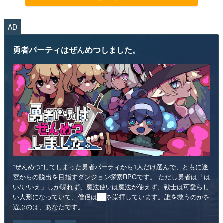
AD
勇者パーティはぜんめつしました。
“ぜんめつ”してしまった勇者パーティから1人だけ選んで、ともに迷
宮からの脱出を目指すダンジョン探索RPGです。 ただし勇者は「は
い/いいえ」しか喋れず、魔法使いは魔法が使えず、戦士は可愛らし
い人形になっていて、僧侶は██を崇拝しています。誰を救うのかを
選ぶのは、あなたです。