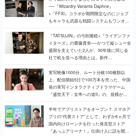
──『Wizardry Variants Daphne』
×『FFXI』コラボが期間限定なのにジョブ
もキャラも武器も戦闘システムもワンオフ
で作り込まれた理由を両ディレクターに聞
く
『TATSUJIN』の弓削雅稔×『ライデンファ
イターズ』の齋藤貴幸──かつて縦シュー全
盛期を支えていた2人が、30年後に同じ会
社で机を並べる理由とは。新作
『TATSUJIN EXTREME』で初タッグを組
んだレジェンド2人に訊く開発秘話
実写映像1000分、ルート分岐100種類以
上。配信開始5日で100万本を売った、中国
発の実写インタラクティブドラマゲーム
『盛世天下：女帝への道II』の、規模が違
うこだわりをプロデューサーに聞いた
半年でアプリストアをオープン？ スマホア
プリの“代替ストア”として、わずか6ヵ月で
国内向けローンチを行った発見型ストア
『あっぷアリーナ！』仕掛け人に話を聞い