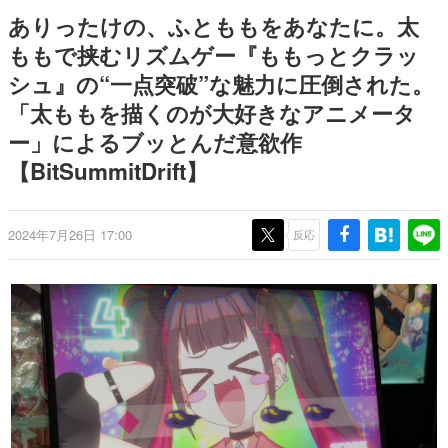
日本のコンテンツ産業やカルチャーに与えた影響を探る企
ありったけの、ふとももをあなたに。太
画です。
ももで挟むリズムゲー『ももっとクラッ
日本モバイルゲーム産業史
シュ』の“一点突破”な魅力に圧倒された。
日本のモバイルゲーム史における主要なトピック・タイト
ルを網羅するほか、開発者へのインタビューや識者による
「太ももを描くのが大好きなアニメータ
解説を掲載。約20年の歴史が一望できる決定版！
ー」によるブッとんだ意欲作
若ゲのいたり〜ゲームクリエイターの青春〜
『うつヌケ』『ペンと箸』等で知られるマンガ家・田中圭
【BitSummitDrift】
一先生によるゲーム業界レポートマンガです。
なんでゲームは面白い？
2024年7月26日 17:00
反応
ゲーム開発者・hamatsu氏がゲームの魅力を画面や操作の
具体的な形から解き明かしていく、硬派で骨太な評論連載
です。
ゲームが変えた日本語
「経験値」「裏技」「ラスボス」… ゲームにまつわる言葉
の起源や用法の変遷を、コンピューター文化史研究家・タ
イニーP氏が徹底調査。
カテゴリ
特集記事