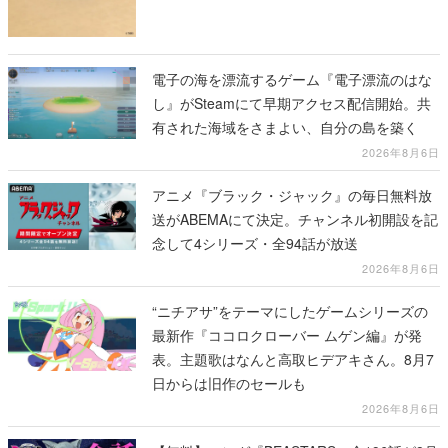
電子の海を漂流するゲーム『電子漂流のはな
し』がSteamにて早期アクセス配信開始。共
有された海域をさまよい、自分の島を築く
2026年8月6日
アニメ『ブラック・ジャック』の毎日無料放
送がABEMAにて決定。チャンネル初開設を記
念して4シリーズ・全94話が放送
2026年8月6日
“ニチアサ”をテーマにしたゲームシリーズの
最新作『ココロクローバー ムゲン編』が発
表。主題歌はなんと高取ヒデアキさん。8月7
日からは旧作のセールも
2026年8月6日