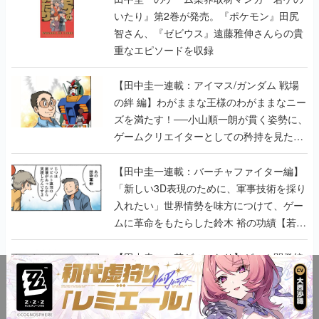
いたり』第2巻が発売。『ポケモン』田尻
智さん、『ゼビウス』遠藤雅伸さんらの貴
重なエピソードを収録
【田中圭一連載：アイマス/ガンダム 戦場
の絆 編】わがままな王様のわがままなニー
ズを満たす！──小山順一朗が貫く姿勢に、
ゲームクリエイターとしての矜持を見た
【若ゲのいたり最終回】
【田中圭一連載：バーチャファイター編】
「新しい3D表現のために、軍事技術を採り
入れたい」世界情勢を味方につけて、ゲー
ムに革命をもたらした鈴木 裕の功績【若ゲ
のいたり】
【田中圭一：若ゲのいたり】ゲーム開発統
合環境「Unreal Engine」最新バージョン
で、開発環境はどう変わる？ ゲーム業界向
けソリューションイベント「GTMF2019」