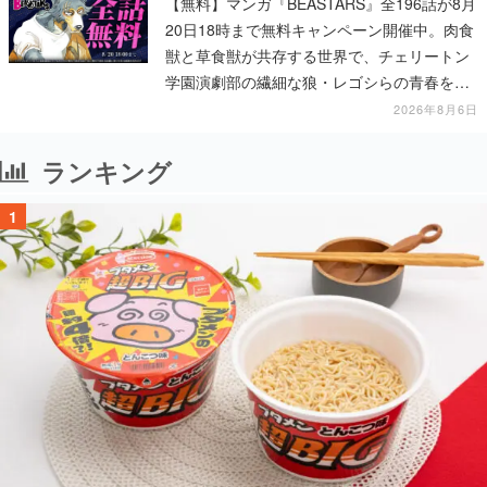
【無料】マンガ『BEASTARS』全196話が8月
20日18時まで無料キャンペーン開催中。肉食
獣と草食獣が共存する世界で、チェリートン
学園演劇部の繊細な狼・レゴシらの青春を描
く動物群像劇
2026年8月6日
ランキング
1