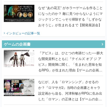
てみた
なぜ “あの花王” がホラーゲームを作ること
になったのか？ 敵に見つからないようにマ
ジックリンでこっそり掃除する『しずかな
おそうじ』が生まれるまで【開発座談会】
インタビュー
の記事一覧
ゲームの企画書
『アビス』は、ひとつの奇跡だった──膨大
な開発資料とともに『テイルズ オブ ジ ア
ビス』開発陣に聞く、「生まれた意味を知
るRPG」が生まれた理由【ゲームの企画
書】
なにが、人を「ロマンシング」させるの
か？『ロマサガ2』当時の企画書とキャラ
設定画から迫る、河津秋敏がRPGに生み出
した「ロマン」の正体とは【ゲームの企画
書】