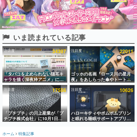
インタビュー
連載・特集一覧
殿堂入り記事
いま読まれている記事
SNS拡散数が数千以上！ ページビュー数万以上！ などな
ど。多くの人々に読まれた、電ファミ渾身の“殿堂入り”記
事をまとめました。
注目度
34397
注目度
22011
ゲームの企画書
名作ゲームクリエイターの方々に製作時のエピソードをお
聞きし、ヒットする企画（ゲーム）とは何か？を探ってい
「タバコを止められない猫耳キ
ゴッホの名画『ローヌ川の星月
きます。
ャラを描く深夜枠アニメ」に視
夜』をあしらった傘やトートバ
赫本
聴者の一部から批判意見。違法
ッグなどが登場。8月7日21時よ
この物語を解いてはいけない。『赫本』は、〈試験問題〉
注目度
17556
注目度
10626
薬物の使用と思わしき描写も含
り2日間限定で予約販売
の形をした短編ホラー小説集です。
めて、BPOが議論を交わす
新世代に訊く
「プチプチ」の川上産業が「プ
ハローキティやポムポムプリン
これからのデジタルゲーム市場を担う若きクリエイター達
の姿を追い、彼らのルーツと情熱を探っていきます。
チプチ株式会社」に10月1日よ
と眠れる睡眠サポートアプリ
り社名変更へ。創業58年で初め
『ゆめたび』が配信中。キャラ
ての変更で、“プチッ”と鳴るお
ごとのASMRや目覚ましアラー
ゲーム世代の作家たち
ホーム
特集記事
なじみの緩衝材が会社の名前に
ムも搭載
ゲームに多大な影響を受けた作家さんに取材し、ゲームが