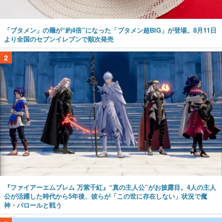
「ブタメン」の麺が“約4倍”になった「ブタメン超BIG」が登場。8月11日
より全国のセブンイレブンで順次発売
2
『ファイアーエムブレム 万紫千紅』“真の主人公”がお披露目。4人の主人
公が活躍した時代から5年後、彼らが「この世に存在しない」状況で魔
神・バロールと戦う