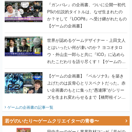
『ガンパレ』の企画書、ついに公開━初代
PSの伝説的タイトルは、なぜ生まれたの
か？そして『LOOP8』へ受け継がれたもの
【ゲームの企画書】
世界が認めるゲームデザイナー・上田文人
とはいったい何が凄いのか？ ヨコオタロ
ウ・外山圭一郎らと共に『ICO』に込めら
れたこだわりを語り尽くす！【ゲームの企
画書】
【ゲームの企画書】『ペルソナ3』を築き
上げたのは反骨心とリスペクトだった。赤
い企画書のもとに集った“愚連隊”がシリー
ズを生まれ変わらせるまで【橋野桂インタ
ビュー】
ゲームの企画書
の記事一覧
若ゲのいたり〜ゲームクリエイターの青春〜
田中圭一のゲーム業界取材マンガ『若ゲの