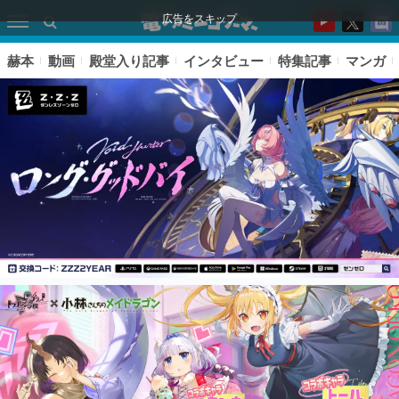
広告をスキップ
赫本
動画
殿堂入り記事
インタビュー
特集記事
マンガ
ピックアップ
電ファミのいま読まれている記事ランキング
アプリセール情報