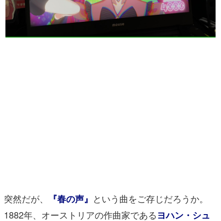
マンガ
女性向け
アプリレビュー
その他
電ファミニコゲーマーとは？
運営：株式会社マレ
突然だが、
という曲をご存じだろうか。
『春の声』
1882年、オーストリアの作曲家である
ヨハン・シュ