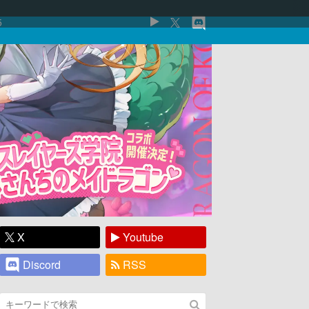
5
X
Youtube
Discord
RSS