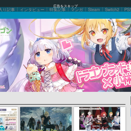
広告をスキップ
入り記事
インタビュー
特集記事
マンガ
Steam
Switch2
PS