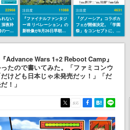
22968
11088
4631
注目度
注目度
られない
『ファイナルファンタジ
『グノーシア』コラボカ
く深夜枠
ーⅦ リベレーション』の
フェが開催決定。「学園
者の一部
新映像が8月26日早朝に
祭」をコンセプトに、模
違法薬物
公開へ。『FF7』リメイ
擬店やセツやSQ、ラキオ
描写も含
クシリーズの完結編、
たちが学祭バンドを楽し
論を交わ
「gamescom」のオープ
む様子を切り取った新グ
ニングナイトライブにて
ッズが展開
nce Wars 1+2 Reboot Camp』
ディレクターの浜口直樹
かったので書いてみた。「ファミコンウ
氏が登壇する予定
「だけども日本じゃ未発売だッ！」「だ
決だ！」
反応