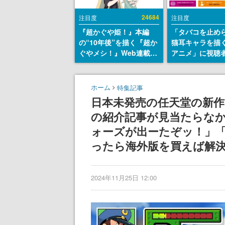
24684
注目度
注目度
『超かぐや姫！』本編
「タバコを止め
の“10年後”を描く『超か
猫耳キャラを描
ぐやメシ！』Web連載決
アニメ」に視聴
定。新たなWebマンガレ
から批判意見。
ーベル「ビビビコミッ
の使用と思しき
ク」にて特別話が掲載ス
めて、BPOが議
ホーム
特集記事
タート、あのお話には…
す
日本未発売の任天堂の新作『Adva
まだ続きがある！
の紹介記事が見当たらな
ォーズが出ーたぞッ！」
ったら海外版を買えば解
2024年11月25日 12:00