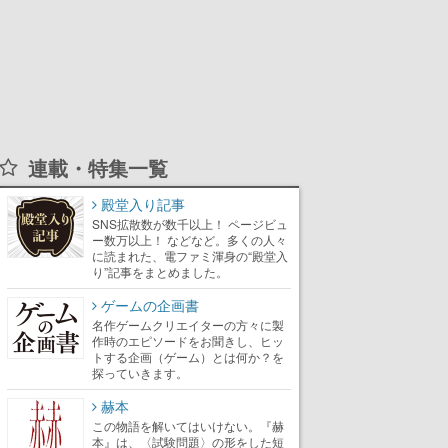
連載・特集一覧
殿堂入り記事
SNS拡散数が数千以上！ ページビュ
ー数万以上！ などなど。多くの人々
に読まれた、電ファミ渾身の“殿堂入
り”記事をまとめました。
ゲームの企画書
名作ゲームクリエイターの方々に製
作時のエピソードをお聞きし、ヒッ
トする企画（ゲーム）とは何か？を
探っていきます。
赫本
この物語を解いてはいけない。『赫
本』は、〈試験問題〉の形をした短