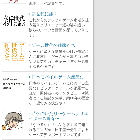
編ホラー小説集です。
新世代に訊く
これからのデジタルゲーム市場を担
う若きクリエイター達の姿を追い、
彼らのルーツと情熱を探っていきま
す。
ゲーム世代の作家たち
ゲームに多大な影響を受けた作家さ
んに取材し、ゲームが日本のコンテ
ンツ産業やカルチャーに与えた影響
を探る企画です。
日本モバイルゲーム産業史
日本のモバイルゲーム史における主
要なトピック・タイトルを網羅する
ほか、開発者へのインタビューや識
者による解説を掲載。約20年の歴史
が一望できる決定版！
若ゲのいたり〜ゲームクリエ
イターの青春〜
『うつヌケ』『ペンと箸』等で知ら
れるマンガ家・田中圭一先生による
ゲーム業界レポートマンガです。