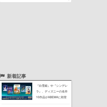
新着記事
『白雪姫』や『シンデレ
ラ』、ディズニーの名作
10作品がABEMAに初登
場。『101匹わんちゃ