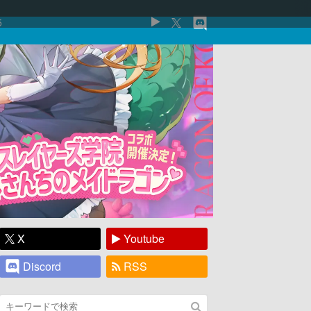
5
X
Youtube
Discord
RSS