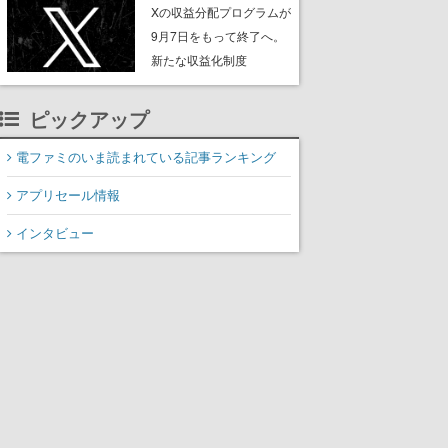
ンペーンなども発表
Xの収益分配プログラムが
9月7日をもって終了へ。
新たな収益化制度
「Original Content
Rewards Program」を発
ピックアップ
表
電ファミのいま読まれている記事ランキング
アプリセール情報
インタビュー