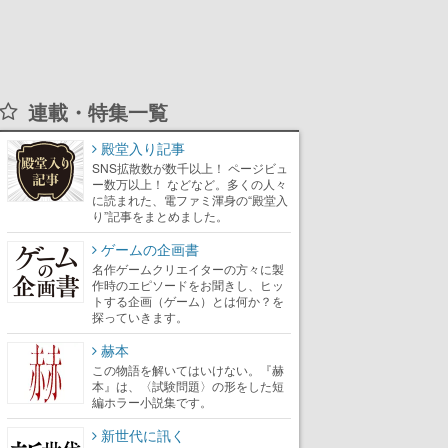
連載・特集一覧
殿堂入り記事
SNS拡散数が数千以上！ ページビュ
ー数万以上！ などなど。多くの人々
に読まれた、電ファミ渾身の“殿堂入
り”記事をまとめました。
ゲームの企画書
名作ゲームクリエイターの方々に製
作時のエピソードをお聞きし、ヒッ
トする企画（ゲーム）とは何か？を
探っていきます。
赫本
この物語を解いてはいけない。『赫
本』は、〈試験問題〉の形をした短
編ホラー小説集です。
新世代に訊く