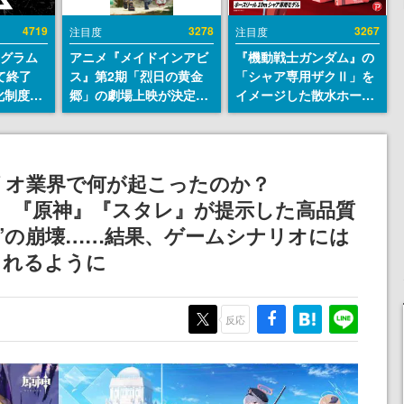
4719
3278
3267
注目度
注目度
ログラム
アニメ『メイドインアビ
『機動戦士ガンダム』の
て終了
ス』第2期「烈日の黄金
「シャア専用ザクⅡ」を
化制度
郷」の劇場上映が決定！
イメージした散水ホース
ent
レグ役・伊瀬茉莉也さん
リールが予約開始。本体
ram」を
らが登壇する舞台挨拶も
にはシャアのパーソナル
実施
マークやジオン公国軍の
エンブレム、型式番号な
ナリオ業界で何が起こったのか？
どを配置
敗、『原神』『スタレ』が提示した高品質
”の崩壊……結果、ゲームシナリオには
られるように
反応