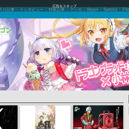
広告をスキップ
入り記事
インタビュー
特集記事
マンガ
Steam
Switch2
PS