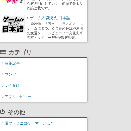
ら解き明かしていく、硬派で骨太な
評論連載です。
ゲームが変えた日本語
「経験値」「裏技」「ラスボス」…
ゲームにまつわる言葉の起源や用法
の変遷を、コンピューター文化史研
究家・タイニーP氏が徹底調査。
カテゴリ
特集記事
マンガ
女性向け
アプリレビュー
その他
電ファミニコゲーマーとは？