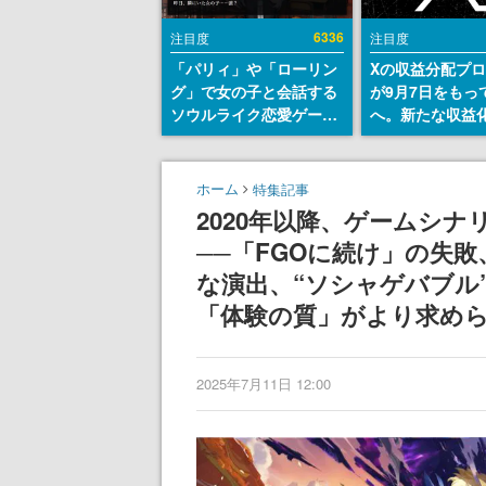
6336
注目度
注目度
「パリィ」や「ローリン
Xの収益分配プ
グ」で女の子と会話する
が9月7日をもっ
ソウルライク恋愛ゲーム
へ。新たな収益
『小早川さんはソウルラ
「Original Cont
イク』無料公開。返事に
Rewards Prog
失敗すると「YOU
発表
ホーム
特集記事
DIED」
2020年以降、ゲームシ
──「FGOに続け」の失
な演出、“ソシャゲバブル
「体験の質」がより求め
2025年7月11日 12:00