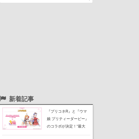
新着記事
『プリコネR』と『ウマ
娘 プリティーダービー』
のコラボが決定！“最大
170連無料”の8.5周年キャ