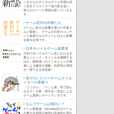
これからのデジタルゲーム市場を担
う若きクリエイター達の姿を追い、
彼らのルーツと情熱を探っていきま
す。
ゲーム世代の作家たち
ゲームに多大な影響を受けた作家さ
んに取材し、ゲームが日本のコンテ
ンツ産業やカルチャーに与えた影響
を探る企画です。
日本モバイルゲーム産業史
日本のモバイルゲーム史における主
要なトピック・タイトルを網羅する
ほか、開発者へのインタビューや識
者による解説を掲載。約20年の歴史
が一望できる決定版！
若ゲのいたり〜ゲームクリエ
イターの青春〜
『うつヌケ』『ペンと箸』等で知ら
れるマンガ家・田中圭一先生による
ゲーム業界レポートマンガです。
なんでゲームは面白い？
ゲーム開発者・hamatsu氏がゲーム
の魅力を画面や操作の具体的な形か