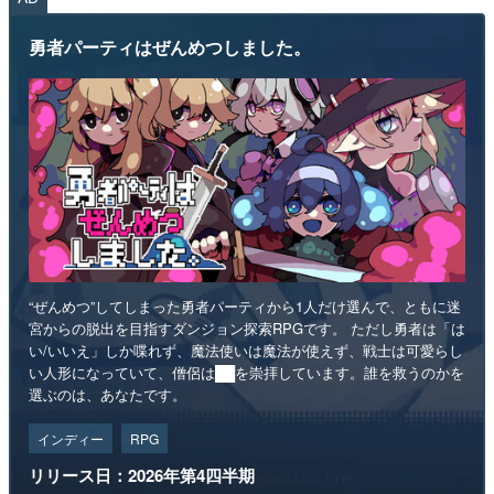
勇者パーティはぜんめつしました。
“ぜんめつ”してしまった勇者パーティから1人だけ選んで、ともに迷
宮からの脱出を目指すダンジョン探索RPGです。 ただし勇者は「は
い/いいえ」しか喋れず、魔法使いは魔法が使えず、戦士は可愛らし
い人形になっていて、僧侶は██を崇拝しています。誰を救うのかを
選ぶのは、あなたです。
インディー
RPG
リリース日：2026年第4四半期