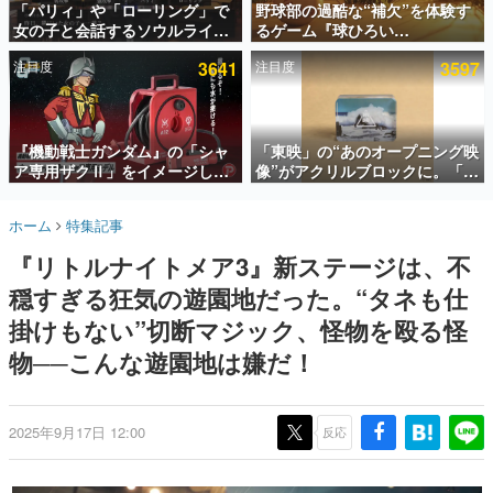
「パリィ」や「ローリング」で
野球部の過酷な“補欠”を体験す
女の子と会話するソウルライク
るゲーム『球ひろい
インタビュー
恋愛ゲーム『小早川さんはソウ
Simulator』が「1件」のウィッ
注目度
3641
注目度
3597
ルライク』無料公開。返事に失
シュリストをもとにチェコ語に
連載・特集一覧
敗すると「YOU DIED」
対応しSNSで話題に。『キング
ダム・カム』開発元やチェコの
殿堂入り記事
プロ野球選手から称賛の声
SNS拡散数が数千以上！ ページビュー数万以上！ などな
『機動戦士ガンダム』の「シャ
「東映」の“あのオープニング映
ど。多くの人々に読まれた、電ファミ渾身の“殿堂入り”記
ア専用ザクⅡ」をイメージした
像”がアクリルブロックに。「東
事をまとめました。
散水ホースリールが予約開始。
映ヒストリカル グッズコレクシ
本体にはシャアのパーソナルマ
ョン」が8月下旬より発売
ゲームの企画書
ホーム
特集記事
ークやジオン公国軍のエンブレ
名作ゲームクリエイターの方々に製作時のエピソードをお
聞きし、ヒットする企画（ゲーム）とは何か？を探ってい
ム、型式番号などを配置
『リトルナイトメア3』新ステージは、不
きます。
穏すぎる狂気の遊園地だった。“タネも仕
赫本
この物語を解いてはいけない。『赫本』は、〈試験問題〉
掛けもない”切断マジック、怪物を殴る怪
の形をした短編ホラー小説集です。
物──こんな遊園地は嫌だ！
新世代に訊く
これからのデジタルゲーム市場を担う若きクリエイター達
の姿を追い、彼らのルーツと情熱を探っていきます。
2025年9月17日 12:00
反応
ゲーム世代の作家たち
ゲームに多大な影響を受けた作家さんに取材し、ゲームが