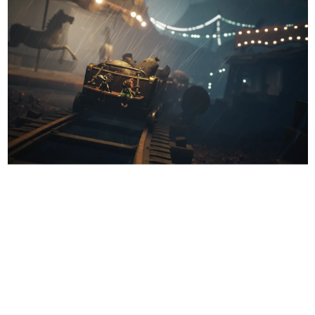
日本のコンテンツ産業やカルチャーに与えた影響を探る企
画です。
日本モバイルゲーム産業史
日本のモバイルゲーム史における主要なトピック・タイト
ルを網羅するほか、開発者へのインタビューや識者による
解説を掲載。約20年の歴史が一望できる決定版！
若ゲのいたり〜ゲームクリエイターの青春〜
『うつヌケ』『ペンと箸』等で知られるマンガ家・田中圭
一先生によるゲーム業界レポートマンガです。
なんでゲームは面白い？
ゲーム開発者・hamatsu氏がゲームの魅力を画面や操作の
具体的な形から解き明かしていく、硬派で骨太な評論連載
です。
ゲームが変えた日本語
「経験値」「裏技」「ラスボス」… ゲームにまつわる言葉
の起源や用法の変遷を、コンピューター文化史研究家・タ
イニーP氏が徹底調査。
カテゴリ
特集記事