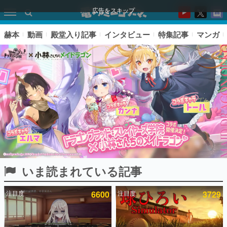
広告をスキップ
赫本
動画
殿堂入り記事
インタビュー
特集記事
マンガ
いま読まれている記事
ピックアップ
注目度
6600
注目度
3729
電ファミのいま読まれている記事ランキング
アプリセール情報