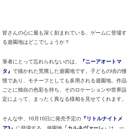
マンガ
女性向け
皆さんの心に最も深く刻まれている、ゲームに登場す
アプリレビュー
る遊園地はどこでしょうか？
その他
電ファミニコゲーマーとは？
筆者にとって忘れられないのは、
『ニーアオートマ
で描かれた荒廃した遊園地です。子どもの頃の憧
タ』
運営：株式会社マレ
憬であり、モチーフとしても多用される遊園地。作品
ごとに独自の色彩を持ち、そのロケーションや世界設
定によって、まったく異なる様相を見せてくれます。
そんな中、10月10日に発売予定の
『リトルナイトメ
に登場する、遊園地
は、一
ア3』
「カルネヴァーレ」