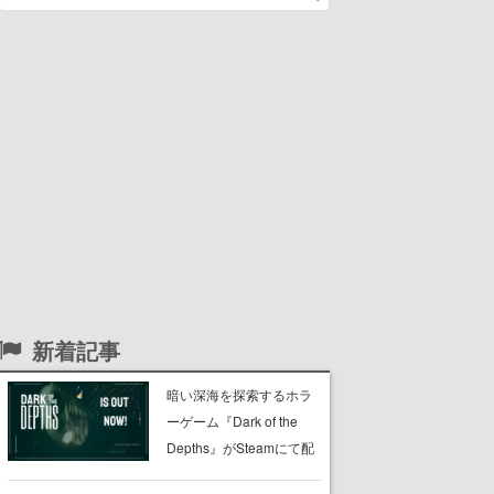
新着記事
暗い深海を探索するホラ
ーゲーム『Dark of the
Depths』がSteamにて配
信開始。懐中電灯の光を