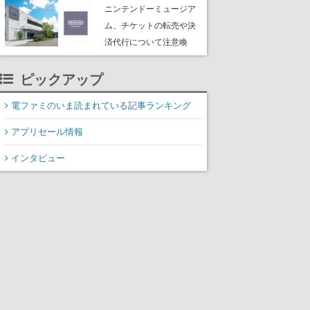
たよりに海底からの脱出
ニンテンドーミュージア
を目指す
ム、チケットの転売や決
済代行について注意喚
起。公式サイト以外で買
ったチケットで入館でき
ピックアップ
ない事例が複数発生
電ファミのいま読まれている記事ランキング
アプリセール情報
インタビュー