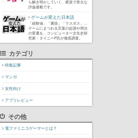
ら解き明かしていく、硬派で骨太な
評論連載です。
ゲームが変えた日本語
「経験値」「裏技」「ラスボス」…
ゲームにまつわる言葉の起源や用法
の変遷を、コンピューター文化史研
究家・タイニーP氏が徹底調査。
カテゴリ
特集記事
マンガ
女性向け
アプリレビュー
その他
電ファミニコゲーマーとは？