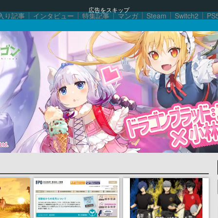
広告をスキップ
入り記事
インタビュー
特集記事
マンガ
Steam
Switch2
PS