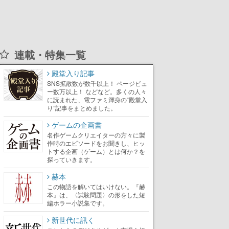
連載・特集一覧
殿堂入り記事
SNS拡散数が数千以上！ ページビュ
ー数万以上！ などなど。多くの人々
に読まれた、電ファミ渾身の“殿堂入
り”記事をまとめました。
ゲームの企画書
名作ゲームクリエイターの方々に製
作時のエピソードをお聞きし、ヒッ
トする企画（ゲーム）とは何か？を
探っていきます。
赫本
この物語を解いてはいけない。『赫
本』は、〈試験問題〉の形をした短
編ホラー小説集です。
新世代に訊く