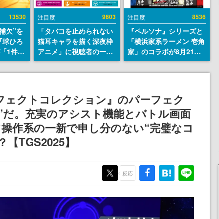
13530
9603
8536
注目度
注目度
補欠”を
「タバコを止められない
『ペルソナ』シリーズと
『球ひろ
猫耳キャラを描く深夜枠
「横浜家系ラーメン 壱角
』が「1件」
アニメ」に視聴者の一部
家」のコラボが8月21日
ストをも
から批判意見。違法薬物
から開催。”はがくれ”風
対応し
の使用と思しき描写も含
とんこつラーメンや、お
『キング
めて、BPOが議論を交わ
いしく食べられるカレー
発元やチ
す
ラーメンがラインナップ
フェクトコレクション』のパーフェク
選手から
”だ。充実のアシスト機能とバトル画面
操作系の一新で申し分のない“完璧なコ
【TGS2025】
反応