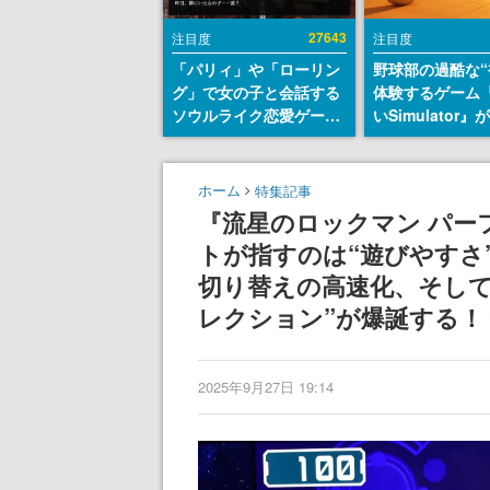
27643
注目度
注目度
「パリィ」や「ローリン
野球部の過酷な“
グ」で女の子と会話する
体験するゲーム
ソウルライク恋愛ゲーム
いSimulator
『小早川さんはソウルラ
のウィッシュリ
イク』無料公開。返事に
とにチェコ語に
失敗すると「YOU
SNSで話題に。
ホーム
特集記事
DIED」
ダム・カム』開
『流星のロックマン パー
ェコのプロ野球
トが指すのは“遊びやすさ
称賛の声
切り替えの高速化、そして
レクション”が爆誕する！？
2025年9月27日 19:14