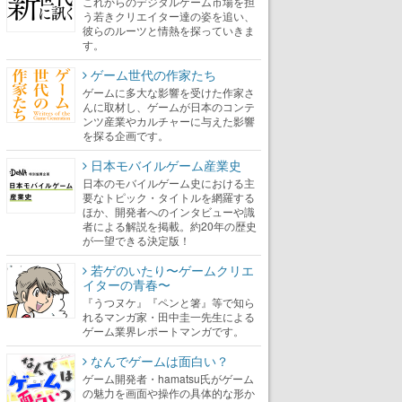
これからのデジタルゲーム市場を担
う若きクリエイター達の姿を追い、
彼らのルーツと情熱を探っていきま
す。
ゲーム世代の作家たち
ゲームに多大な影響を受けた作家さ
んに取材し、ゲームが日本のコンテ
ンツ産業やカルチャーに与えた影響
を探る企画です。
日本モバイルゲーム産業史
日本のモバイルゲーム史における主
要なトピック・タイトルを網羅する
ほか、開発者へのインタビューや識
者による解説を掲載。約20年の歴史
が一望できる決定版！
若ゲのいたり〜ゲームクリエ
イターの青春〜
『うつヌケ』『ペンと箸』等で知ら
れるマンガ家・田中圭一先生による
ゲーム業界レポートマンガです。
なんでゲームは面白い？
ゲーム開発者・hamatsu氏がゲーム
の魅力を画面や操作の具体的な形か