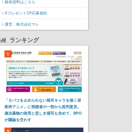
媒体資料はこちら
XプレゼントCP応募規約
運営：株式会社マレ
ランキング
1
「タバコを止められない猫耳キャラを描く深
夜枠アニメ」に視聴者の一部から批判意見。
違法薬物の使用と思しき描写も含めて、BPO
が議論を交わす
2