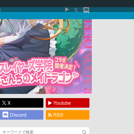
5
X
Youtube
Discord
RSS