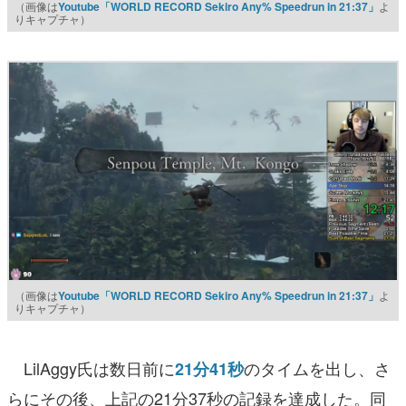
（画像は
Youtube「WORLD RECORD Sekiro Any% Speedrun in 21:37」
よ
りキャプチャ）
（画像は
Youtube「WORLD RECORD Sekiro Any% Speedrun in 21:37」
よ
りキャプチャ）
LilAggy氏は数日前に
のタイムを出し、さ
21分41秒
らにその後、上記の21分37秒の記録を達成した。同