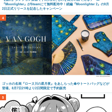
『Moonlighter』がSteamにて無料配布中！続編『Moonlighter 2』の9月
2日正式リリースを記念したキャンペーン
4
ゴッホの名画『ローヌ川の星月夜』をあしらった傘やトートバッグなどが
登場。8月7日21時より2日間限定で予約販売
5