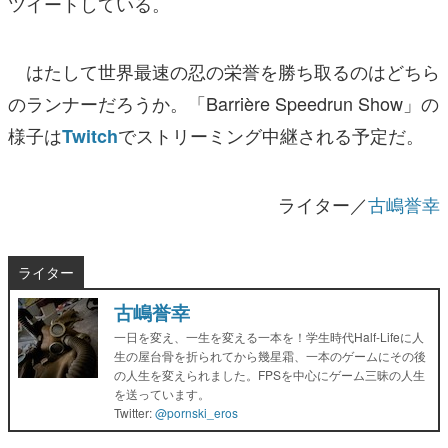
ツイートしている。
はたして世界最速の忍の栄誉を勝ち取るのはどちら
のランナーだろうか。「Barrière Speedrun Show」の
様子は
でストリーミング中継される予定だ。
Twitch
ライター／
古嶋誉幸
ライター
古嶋誉幸
一日を変え、一生を変える一本を！学生時代Half-Lifeに人
生の屋台骨を折られてから幾星霜、一本のゲームにその後
の人生を変えられました。FPSを中心にゲーム三昧の人生
を送っています。
Twitter:
@pornski_eros