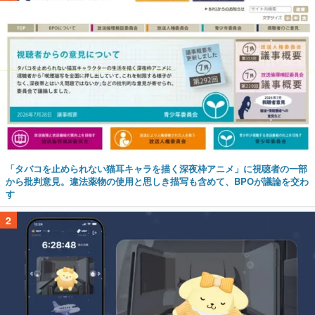
「タバコを止められない猫耳キャラを描く深夜枠アニメ」に視聴者の一部
から批判意見。違法薬物の使用と思しき描写も含めて、BPOが議論を交わ
す
2