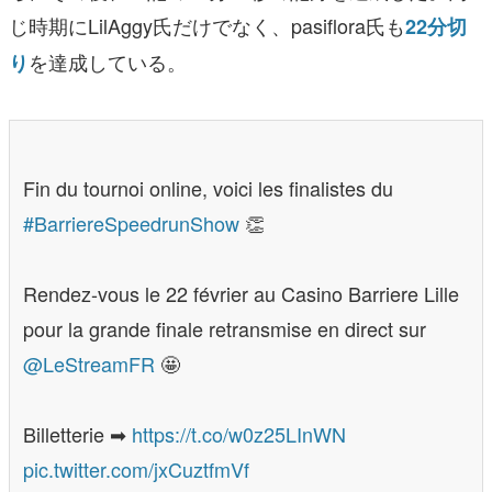
じ時期にLilAggy氏だけでなく、pasiflora氏も
22分切
を達成している。
り
Fin du tournoi online, voici les finalistes du
#BarriereSpeedrunShow
👏
Rendez-vous le 22 février au Casino Barriere Lille
pour la grande finale retransmise en direct sur
@LeStreamFR
🤩
Billetterie ➡
https://t.co/w0z25LInWN
pic.twitter.com/jxCuztfmVf