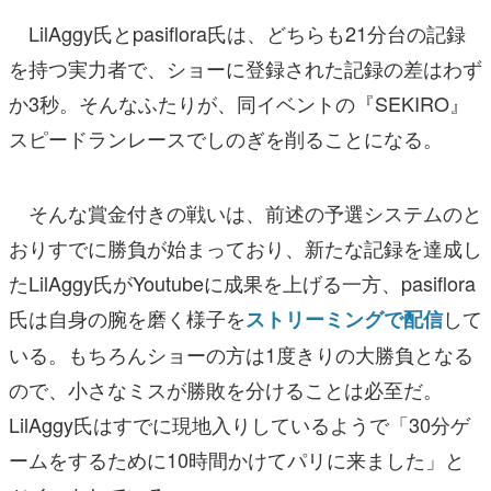
LilAggy氏とpasiflora氏は、どちらも21分台の記録
を持つ実力者で、ショーに登録された記録の差はわず
か3秒。そんなふたりが、同イベントの『SEKIRO』
スピードランレースでしのぎを削ることになる。
そんな賞金付きの戦いは、前述の予選システムのと
おりすでに勝負が始まっており、新たな記録を達成し
たLilAggy氏がYoutubeに成果を上げる一方、pasiflora
氏は自身の腕を磨く様子を
して
ストリーミングで配信
いる。もちろんショーの方は1度きりの大勝負となる
ので、小さなミスが勝敗を分けることは必至だ。
LilAggy氏はすでに現地入りしているようで「30分ゲ
ームをするために10時間かけてパリに来ました」と