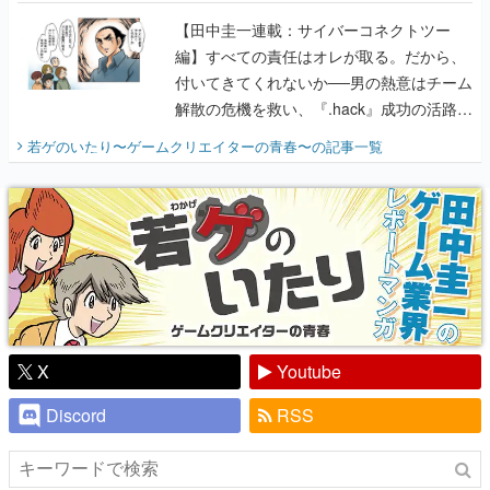
に行って、より理解を深めよう【PR】
【田中圭一連載：サイバーコネクトツー
編】すべての責任はオレが取る。だから、
付いてきてくれないか──男の熱意はチーム
解散の危機を救い、『.hack』成功の活路を
開く。業界の快男児・松山 洋に流れる血は
若ゲのいたり〜ゲームクリエイターの青春〜
の記事一覧
『少年ジャンプ』色だった【若ゲのいた
り】
X
Youtube
Discord
RSS