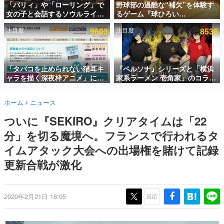
「パリィ」や「ローリング」で
野球部の過酷な“補欠”を体験す
女の子と会話するソウルライク
るゲーム『球ひろい
インタビュー
恋愛ゲーム『小早川さんはソウ
Simulator』が「1件」のウィッ
注目度
9603
注目度
8536
ルライク』無料公開。返事に失
シュリストをもとにチェコ語に
連載・特集一覧
敗すると「YOU DIED」
対応しSNSで話題に。『キング
ダム・カム』開発元やチェコの
殿堂入り記事
プロ野球選手から称賛の声
SNS拡散数が数千以上！ ページビュー数万以上！ などな
「タバコを止められない猫耳キ
『ペルソナ』シリーズと「横浜
ど。多くの人々に読まれた、電ファミ渾身の“殿堂入り”記
ャラを描く深夜枠アニメ」に視
家系ラーメン 壱角家」のコラボ
事をまとめました。
聴者の一部から批判意見。違法
が8月21日から開催。”はがく
薬物の使用と思しき描写も含め
れ”風とんこつラーメンや、おい
ゲームの企画書
ホーム
ニュース
て、BPOが議論を交わす
しく食べられるカレーラーメン
名作ゲームクリエイターの方々に製作時のエピソードをお
聞きし、ヒットする企画（ゲーム）とは何か？を探ってい
がラインナップ
ついに『SEKIRO』クリアタイムは「22
きます。
分」を切る魔境へ。フランスで行われるタ
赫本
この物語を解いてはいけない。『赫本』は、〈試験問題〉
イムアタック大会への出場権を賭けて記録
の形をした短編ホラー小説集です。
更新合戦が激化
新世代に訊く
これからのデジタルゲーム市場を担う若きクリエイター達
の姿を追い、彼らのルーツと情熱を探っていきます。
2020年2月21日 16:05
反応
ゲーム世代の作家たち
ゲームに多大な影響を受けた作家さんに取材し、ゲームが