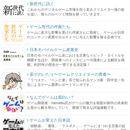
新世代に訊く
これからのデジタルゲーム市場を担う若きクリエイター達の姿
を追い、彼らのルーツと情熱を探っていきます。
ゲーム世代の作家たち
ゲームに多大な影響を受けた作家さんに取材し、ゲームが日本
のコンテンツ産業やカルチャーに与えた影響を探る企画です。
日本モバイルゲーム産業史
日本のモバイルゲーム史における主要なトピック・タイトルを
網羅するほか、開発者へのインタビューや識者による解説を掲
載。約20年の歴史が一望できる決定版！
若ゲのいたり〜ゲームクリエイターの青春〜
『うつヌケ』『ペンと箸』等で知られるマンガ家・田中圭一先
生によるゲーム業界レポートマンガです。
なんでゲームは面白い？
ゲーム開発者・hamatsu氏がゲームの魅力を画面や操作の具体的
な形から解き明かしていく、硬派で骨太な評論連載です。
ゲームが変えた日本語
「経験値」「裏技」「ラスボス」… ゲームにまつわる言葉の起