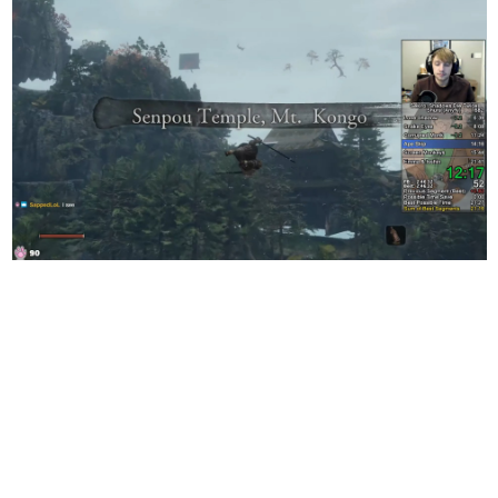
日本のコンテンツ産業やカルチャーに与えた影響を探る企
画です。
日本モバイルゲーム産業史
日本のモバイルゲーム史における主要なトピック・タイト
ルを網羅するほか、開発者へのインタビューや識者による
解説を掲載。約20年の歴史が一望できる決定版！
若ゲのいたり〜ゲームクリエイターの青春〜
『うつヌケ』『ペンと箸』等で知られるマンガ家・田中圭
一先生によるゲーム業界レポートマンガです。
なんでゲームは面白い？
ゲーム開発者・hamatsu氏がゲームの魅力を画面や操作の
具体的な形から解き明かしていく、硬派で骨太な評論連載
です。
ゲームが変えた日本語
「経験値」「裏技」「ラスボス」… ゲームにまつわる言葉
の起源や用法の変遷を、コンピューター文化史研究家・タ
イニーP氏が徹底調査。
カテゴリ
特集記事