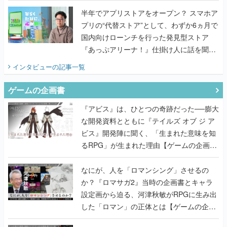
半年でアプリストアをオープン？ スマホア
プリの“代替ストア”として、わずか6ヵ月で
国内向けローンチを行った発見型ストア
『あっぷアリーナ！』仕掛け人に話を聞い
てみた
インタビュー
の記事一覧
ゲームの企画書
『アビス』は、ひとつの奇跡だった──膨大
な開発資料とともに『テイルズ オブ ジ ア
ビス』開発陣に聞く、「生まれた意味を知
るRPG」が生まれた理由【ゲームの企画
書】
なにが、人を「ロマンシング」させるの
か？『ロマサガ2』当時の企画書とキャラ
設定画から迫る、河津秋敏がRPGに生み出
した「ロマン」の正体とは【ゲームの企画
書】