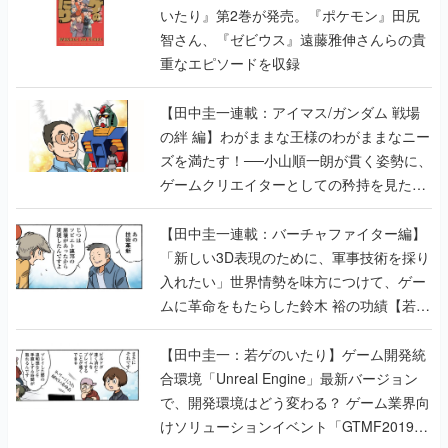
いたり』第2巻が発売。『ポケモン』田尻
智さん、『ゼビウス』遠藤雅伸さんらの貴
重なエピソードを収録
【田中圭一連載：アイマス/ガンダム 戦場
の絆 編】わがままな王様のわがままなニー
ズを満たす！──小山順一朗が貫く姿勢に、
ゲームクリエイターとしての矜持を見た
【若ゲのいたり最終回】
【田中圭一連載：バーチャファイター編】
「新しい3D表現のために、軍事技術を採り
入れたい」世界情勢を味方につけて、ゲー
ムに革命をもたらした鈴木 裕の功績【若ゲ
のいたり】
【田中圭一：若ゲのいたり】ゲーム開発統
合環境「Unreal Engine」最新バージョン
で、開発環境はどう変わる？ ゲーム業界向
けソリューションイベント「GTMF2019」