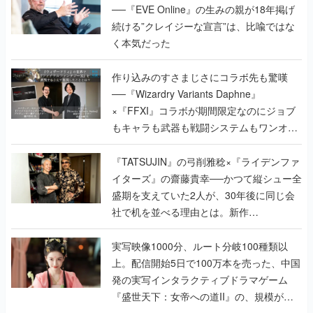
──『EVE Online』の生みの親が18年掲げ
続ける”クレイジーな宣言”は、比喩ではな
く本気だった
作り込みのすさまじさにコラボ先も驚嘆
──『Wizardry Variants Daphne』
×『FFXI』コラボが期間限定なのにジョブ
もキャラも武器も戦闘システムもワンオフ
で作り込まれた理由を両ディレクターに聞
く
『TATSUJIN』の弓削雅稔×『ライデンファ
イターズ』の齋藤貴幸──かつて縦シュー全
盛期を支えていた2人が、30年後に同じ会
社で机を並べる理由とは。新作
『TATSUJIN EXTREME』で初タッグを組
んだレジェンド2人に訊く開発秘話
実写映像1000分、ルート分岐100種類以
上。配信開始5日で100万本を売った、中国
発の実写インタラクティブドラマゲーム
『盛世天下：女帝への道II』の、規模が違
うこだわりをプロデューサーに聞いた