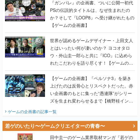
『ガンパレ』の企画書、ついに公開━初代
PSの伝説的タイトルは、なぜ生まれたの
か？そして『LOOP8』へ受け継がれたもの
【ゲームの企画書】
世界が認めるゲームデザイナー・上田文人
とはいったい何が凄いのか？ ヨコオタロ
ウ・外山圭一郎らと共に『ICO』に込めら
れたこだわりを語り尽くす！【ゲームの企
画書】
【ゲームの企画書】『ペルソナ3』を築き
上げたのは反骨心とリスペクトだった。赤
い企画書のもとに集った“愚連隊”がシリー
ズを生まれ変わらせるまで【橋野桂インタ
ビュー】
ゲームの企画書
の記事一覧
若ゲのいたり〜ゲームクリエイターの青春〜
田中圭一のゲーム業界取材マンガ『若ゲの