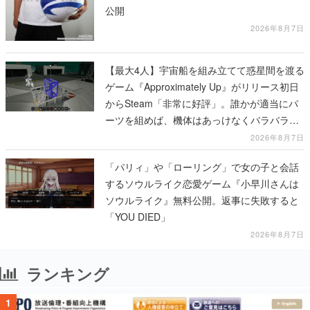
公開
2026年8月7日
【最大4人】宇宙船を組み立てて惑星間を渡る
ゲーム『Approximately Up』がリリース初日
からSteam「非常に好評」。誰かが適当にパ
ーツを組めば、機体はあっけなくバラバラに
大破
2026年8月7日
「パリィ」や「ローリング」で女の子と会話
するソウルライク恋愛ゲーム『小早川さんは
ソウルライク』無料公開。返事に失敗すると
「YOU DIED」
2026年8月7日
ランキング
1