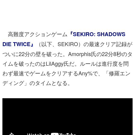
マンガ
女性向け
高難度アクションゲーム
『SEKIRO: SHADOWS
アプリレビュー
（以下、SEKIRO）の最速クリア記録が
DIE TWICE』
その他
ついに22分の壁を破った。Amorphis氏の22分8秒のタ
電ファミニコゲーマーとは？
イムを破ったのはLilAggy氏だ。ルールは進行度を問
わず最速でゲームをクリアするAny%で、「修羅エン
運営：株式会社マレ
ディング」のタイムとなる。