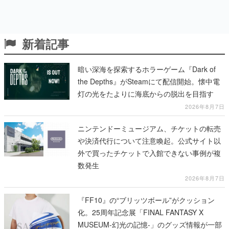
新着記事
暗い深海を探索するホラーゲーム『Dark of
the Depths』がSteamにて配信開始。懐中電
灯の光をたよりに海底からの脱出を目指す
2026年8月7日
ニンテンドーミュージアム、チケットの転売
や決済代行について注意喚起。公式サイト以
外で買ったチケットで入館できない事例が複
数発生
2026年8月7日
『FF10』の“ブリッツボール”がクッション
化。25周年記念展「FINAL FANTASY X
MUSEUM-幻光の記憶-」のグッズ情報が一部