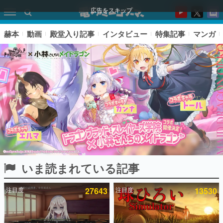
広告をスキップ
赫本
動画
殿堂入り記事
インタビュー
特集記事
マンガ
いま読まれている記事
ピックアップ
注目度
27643
注目度
13530
電ファミのいま読まれている記事ランキング
アプリセール情報