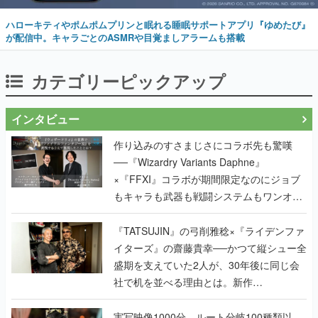
ハローキティやポムポムプリンと眠れる睡眠サポートアプリ『ゆめたび』
が配信中。キャラごとのASMRや目覚ましアラームも搭載
カテゴリーピックアップ
インタビュー
作り込みのすさまじさにコラボ先も驚嘆
──『Wizardry Variants Daphne』
×『FFXI』コラボが期間限定なのにジョブ
もキャラも武器も戦闘システムもワンオフ
で作り込まれた理由を両ディレクターに聞
く
『TATSUJIN』の弓削雅稔×『ライデンファ
イターズ』の齋藤貴幸──かつて縦シュー全
盛期を支えていた2人が、30年後に同じ会
社で机を並べる理由とは。新作
『TATSUJIN EXTREME』で初タッグを組
んだレジェンド2人に訊く開発秘話
実写映像1000分、ルート分岐100種類以