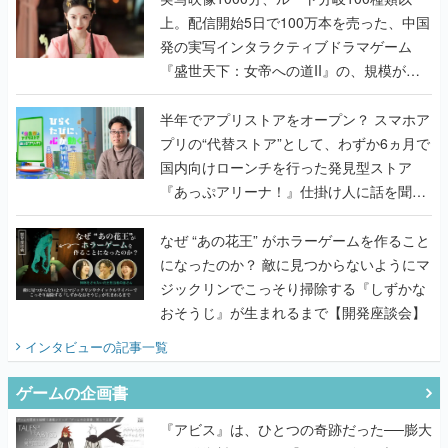
上。配信開始5日で100万本を売った、中国
発の実写インタラクティブドラマゲーム
『盛世天下：女帝への道II』の、規模が違
うこだわりをプロデューサーに聞いた
半年でアプリストアをオープン？ スマホア
プリの“代替ストア”として、わずか6ヵ月で
国内向けローンチを行った発見型ストア
『あっぷアリーナ！』仕掛け人に話を聞い
てみた
なぜ “あの花王” がホラーゲームを作ること
になったのか？ 敵に見つからないようにマ
ジックリンでこっそり掃除する『しずかな
おそうじ』が生まれるまで【開発座談会】
インタビュー
の記事一覧
ゲームの企画書
『アビス』は、ひとつの奇跡だった──膨大