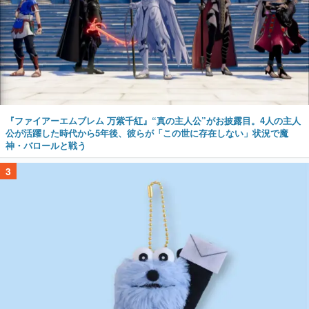
『ファイアーエムブレム 万紫千紅』“真の主人公”がお披露目。4人の主人
公が活躍した時代から5年後、彼らが「この世に存在しない」状況で魔
神・バロールと戦う
3