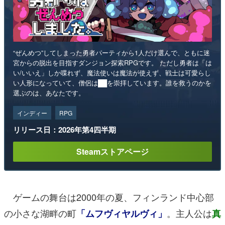
“ぜんめつ”してしまった勇者パーティから1人だけ選んで、ともに迷
宮からの脱出を目指すダンジョン探索RPGです。 ただし勇者は「は
い/いいえ」しか喋れず、魔法使いは魔法が使えず、戦士は可愛らし
い人形になっていて、僧侶は██を崇拝しています。誰を救うのかを
選ぶのは、あなたです。
インディー
RPG
リリース日：2026年第4四半期
Steamストアページ
ゲームの舞台は2000年の夏、フィンランド中心部
の小さな湖畔の町
。主人公は
「ムフヴィヤルヴィ」
真