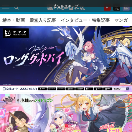
広告をスキップ
赫本
動画
殿堂入り記事
インタビュー
特集記事
マンガ
ピックアップ
電ファミのいま読まれている記事ランキング
アプリセール情報