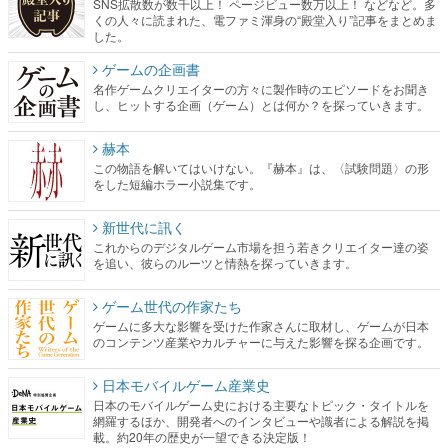
SNS拡散数が数千以上！ ページビュー数万以上！ などなど。多
くの人々に読まれた、電ファミ渾身の“殿堂入り”記事をまとめま
した。
ゲームの企画書
名作ゲームクリエイターの方々に製作時のエピソードをお聞き
し、ヒットする企画（ゲーム）とは何か？を探っていきます。
赫本
この物語を解いてはいけない。『赫本』は、〈試験問題〉の形
をした短編ホラー小説集です。
新世代に訊く
これからのデジタルゲーム市場を担う若きクリエイター達の姿
を追い、彼らのルーツと情熱を探っていきます。
ゲーム世代の作家たち
ゲームに多大な影響を受けた作家さんに取材し、ゲームが日本
のコンテンツ産業やカルチャーに与えた影響を探る企画です。
日本モバイルゲーム産業史
日本のモバイルゲーム史における主要なトピック・タイトルを
網羅するほか、開発者へのインタビューや識者による解説を掲
載。約20年の歴史が一望できる決定版！