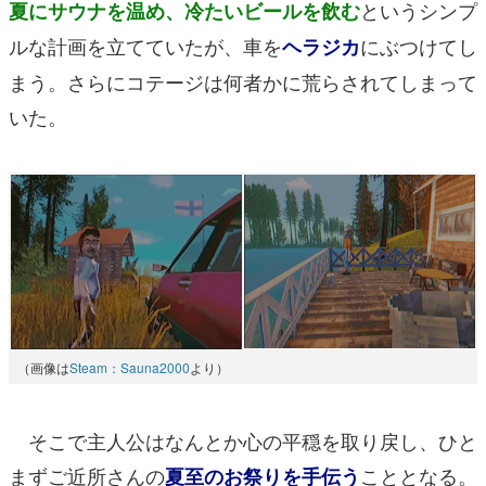
というシンプ
夏にサウナを温め、冷たいビールを飲む
ルな計画を立てていたが、車を
にぶつけてし
ヘラジカ
まう。さらにコテージは何者かに荒らされてしまって
いた。
（画像は
Steam：Sauna2000
より）
そこで主人公はなんとか心の平穏を取り戻し、ひと
まずご近所さんの
こととなる。
夏至のお祭りを手伝う