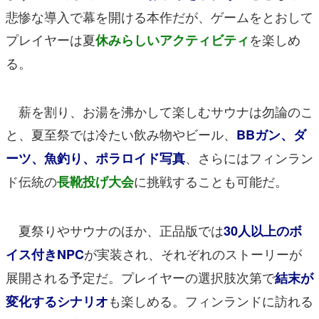
悲惨な導入で幕を開ける本作だが、ゲームをとおして
プレイヤーは夏
を楽しめ
休みらしいアクティビティ
る。
薪を割り、お湯を沸かして楽しむサウナは勿論のこ
と、夏至祭では冷たい飲み物やビール、
BBガン、ダ
、さらにはフィンラン
ーツ、魚釣り、ポラロイド写真
ド伝統の
に挑戦することも可能だ。
長靴投げ大会
夏祭りやサウナのほか、正品版では
30人以上のボ
が実装され、それぞれのストーリーが
イス付きNPC
展開される予定だ。プレイヤーの選択肢次第で
結末が
も楽しめる。フィンランドに訪れる
変化するシナリオ