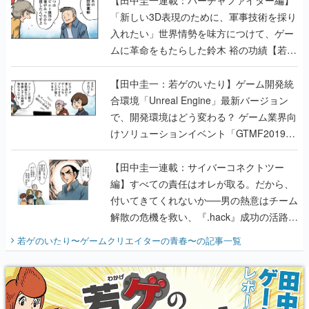
【田中圭一連載：バーチャファイター編】
「新しい3D表現のために、軍事技術を採り
入れたい」世界情勢を味方につけて、ゲー
ムに革命をもたらした鈴木 裕の功績【若ゲ
のいたり】
【田中圭一：若ゲのいたり】ゲーム開発統
合環境「Unreal Engine」最新バージョン
で、開発環境はどう変わる？ ゲーム業界向
けソリューションイベント「GTMF2019」
に行って、より理解を深めよう【PR】
【田中圭一連載：サイバーコネクトツー
編】すべての責任はオレが取る。だから、
付いてきてくれないか──男の熱意はチーム
解散の危機を救い、『.hack』成功の活路を
開く。業界の快男児・松山 洋に流れる血は
若ゲのいたり〜ゲームクリエイターの青春〜
の記事一覧
『少年ジャンプ』色だった【若ゲのいた
り】