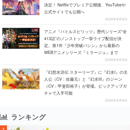
決定！ Netflixでプレミア公開後、YouTubeや
公式サイトでも公開へ
2026年8月6日
アニメ『バトルスピリッツ』歴代シリーズ“全
413話”のノンストップ一挙ライブ配信が決
定。第1作『少年突破バシン』から最新の
WEBアニメシリーズ『ミラージュ』まで
2026年8月6日
『幻想水滸伝 スターリープ』に『幻水I』の主
人公（CV：佐藤元）と『幻水III』のジーン
（CV：甲斐田裕子）が登場。ピックアップガ
チャで入手可能
2026年8月6日
ランキング
1