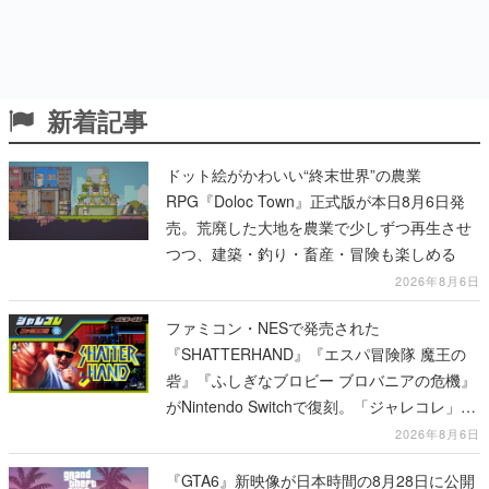
新着記事
ドット絵がかわいい“終末世界”の農業
RPG『Doloc Town』正式版が本日8月6日発
売。荒廃した大地を農業で少しずつ再生させ
つつ、建築・釣り・畜産・冒険も楽しめる
2026年8月6日
ファミコン・NESで発売された
『SHATTERHAND』『エスパ冒険隊 魔王の
砦』『ふしぎなブロビー ブロバニアの危機』
がNintendo Switchで復刻。「ジャレコレ」シ
リーズから3作が発売予定
2026年8月6日
『GTA6』新映像が日本時間の8月28日に公開