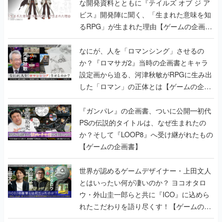
な開発資料とともに『テイルズ オブ ジ ア
ビス』開発陣に聞く、「生まれた意味を知
るRPG」が生まれた理由【ゲームの企画
書】
なにが、人を「ロマンシング」させるの
か？『ロマサガ2』当時の企画書とキャラ
設定画から迫る、河津秋敏がRPGに生み出
した「ロマン」の正体とは【ゲームの企画
書】
『ガンパレ』の企画書、ついに公開━初代
PSの伝説的タイトルは、なぜ生まれたの
か？そして『LOOP8』へ受け継がれたもの
【ゲームの企画書】
世界が認めるゲームデザイナー・上田文人
とはいったい何が凄いのか？ ヨコオタロ
ウ・外山圭一郎らと共に『ICO』に込めら
れたこだわりを語り尽くす！【ゲームの企
画書】