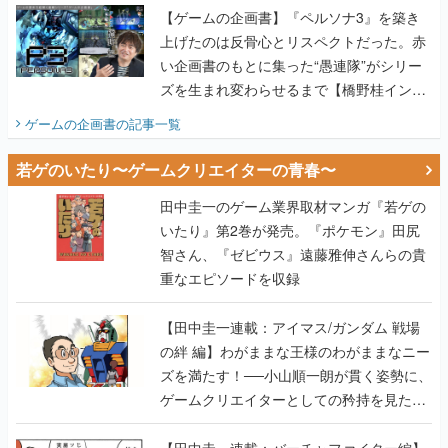
【ゲームの企画書】『ペルソナ3』を築き
上げたのは反骨心とリスペクトだった。赤
い企画書のもとに集った“愚連隊”がシリー
ズを生まれ変わらせるまで【橋野桂インタ
ビュー】
ゲームの企画書
の記事一覧
若ゲのいたり〜ゲームクリエイターの青春〜
田中圭一のゲーム業界取材マンガ『若ゲの
いたり』第2巻が発売。『ポケモン』田尻
智さん、『ゼビウス』遠藤雅伸さんらの貴
重なエピソードを収録
【田中圭一連載：アイマス/ガンダム 戦場
の絆 編】わがままな王様のわがままなニー
ズを満たす！──小山順一朗が貫く姿勢に、
ゲームクリエイターとしての矜持を見た
【若ゲのいたり最終回】