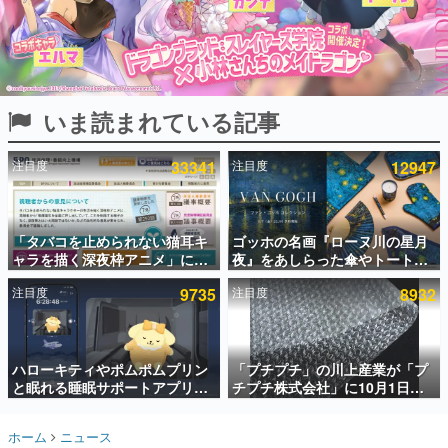
インタビュー
連載・特集一覧
殿堂入り記事
いま読まれている記事
SNS拡散数が数千以上！ ページビュー数万以上！ などな
ど。多くの人々に読まれた、電ファミ渾身の“殿堂入り”記
事をまとめました。
注目度
33341
注目度
12947
ゲームの企画書
名作ゲームクリエイターの方々に製作時のエピソードをお
聞きし、ヒットする企画（ゲーム）とは何か？を探ってい
「タバコを止められない猫耳キ
ゴッホの名画『ローヌ川の星月
きます。
ャラを描く深夜枠アニメ」に視
夜』をあしらった傘やトートバ
赫本
聴者の一部から批判意見。違法
ッグなどが登場。8月7日21時よ
この物語を解いてはいけない。『赫本』は、〈試験問題〉
注目度
9735
注目度
8932
薬物の使用と思しき描写も含め
り2日間限定で予約販売
の形をした短編ホラー小説集です。
て、BPOが議論を交わす
新世代に訊く
ハローキティやポムポムプリン
「プチプチ」の川上産業が「プ
これからのデジタルゲーム市場を担う若きクリエイター達
の姿を追い、彼らのルーツと情熱を探っていきます。
と眠れる睡眠サポートアプリ
チプチ株式会社」に10月1日よ
『ゆめたび』が配信中。キャラ
り社名変更へ。創業58年で初め
ごとのASMRや目覚ましアラー
ての変更で、“プチッ”と鳴るお
ゲーム世代の作家たち
ホーム
ニュース
ムも搭載
なじみの緩衝材が会社の名前に
ゲームに多大な影響を受けた作家さんに取材し、ゲームが