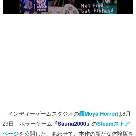
マンガ
女性向け
アプリレビュー
その他
電ファミニコゲーマーとは？
運営：株式会社マレ
インディーゲームスタジオの
は8月
靄Moya Horror
29日、ホラーゲーム
の
『Sauna2000』
Steamストア
を公開した。あわせて、本作の新たな体験版を
ページ