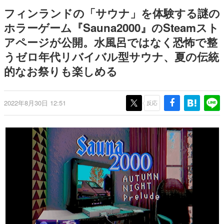
日本のコンテンツ産業やカルチャーに与えた影響を探る企
フィンランドの「サウナ」を体験する謎の
画です。
ホラーゲーム『Sauna2000』のSteamスト
日本モバイルゲーム産業史
アページが公開。水風呂ではなく恐怖で整
日本のモバイルゲーム史における主要なトピック・タイト
ルを網羅するほか、開発者へのインタビューや識者による
うゼロ年代リバイバル型サウナ、夏の伝統
解説を掲載。約20年の歴史が一望できる決定版！
的なお祭りも楽しめる
若ゲのいたり〜ゲームクリエイターの青春〜
『うつヌケ』『ペンと箸』等で知られるマンガ家・田中圭
一先生によるゲーム業界レポートマンガです。
2022年8月30日 12:51
反応
なんでゲームは面白い？
ゲーム開発者・hamatsu氏がゲームの魅力を画面や操作の
具体的な形から解き明かしていく、硬派で骨太な評論連載
です。
ゲームが変えた日本語
「経験値」「裏技」「ラスボス」… ゲームにまつわる言葉
の起源や用法の変遷を、コンピューター文化史研究家・タ
イニーP氏が徹底調査。
カテゴリ
特集記事