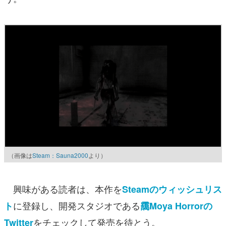
（画像は
Steam：Sauna2000
より）
興味がある読者は、本作を
Steamのウィッシュリス
に登録し、開発スタジオである
ト
靄Moya Horrorの
をチェックして発売を待とう。
Twitter