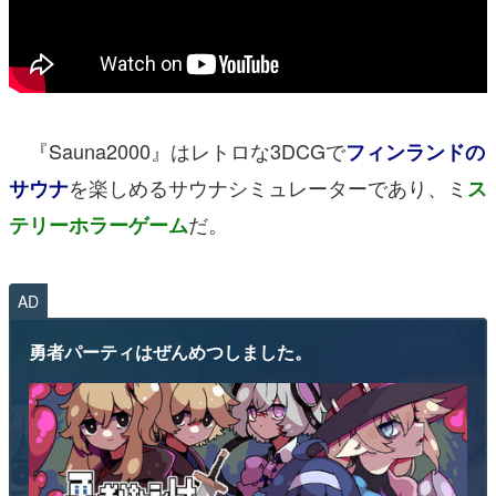
『Sauna2000』はレトロな3DCGで
フィンランドの
を楽しめるサウナシミュレーターであり、ミ
サウナ
ス
だ。
テリーホラーゲーム
AD
勇者パーティはぜんめつしました。