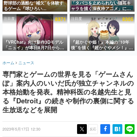
野球部の過酷な“補欠”を体験す
「タバコを止められない猫耳キ
るゲーム『球ひろい
ャラを描く深夜枠アニメ」に視
インタビュー
Simulator』が「1件」のウィッ
聴者の一部から批判意見。違法
注目度
8371
注目度
8305
シュリストをもとにチェコ語に
薬物の使用と思しき描写も含め
連載・特集一覧
対応しSNSで話題に。『キング
て、BPOが議論を交わす
ダム・カム』開発元やチェコの
殿堂入り記事
プロ野球選手から称賛の声
SNS拡散数が数千以上！ ページビュー数万以上！ などな
『VRChat』向け新作3Dモデル
『超かぐや姫！』本編の“10年
ど。多くの人々に読まれた、電ファミ渾身の“殿堂入り”記
「ニュイ」が本日8月7日から
後”を描く『超かぐやメシ！』
事をまとめました。
BOOTHにて発売。瞳に光る星
Web連載決定。新たなWebマン
や感情豊かな表情が、小悪魔か
ガレーベル「ビビビコミック」
ゲームの企画書
ホーム
ニュース
わいい
にて特別話が掲載スタート、あ
名作ゲームクリエイターの方々に製作時のエピソードをお
聞きし、ヒットする企画（ゲーム）とは何か？を探ってい
のお話には…まだ続きがある！
専門家とゲームの世界を見る「ゲームさん
きます。
ぽ」案内人のいいだ氏が独立チャンネルの
赫本
この物語を解いてはいけない。『赫本』は、〈試験問題〉
本格始動を発表。精神科医の名越先生と見
の形をした短編ホラー小説集です。
る『Detroit』の続きや制作の裏側に関する
生放送などを展開
新世代に訊く
これからのデジタルゲーム市場を担う若きクリエイター達
の姿を追い、彼らのルーツと情熱を探っていきます。
2023年5月17日 12:30
反応
ゲーム世代の作家たち
ゲームに多大な影響を受けた作家さんに取材し、ゲームが