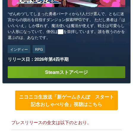
“ぜんめつ”してしまった勇者パーティから1人だけ選んで、ともに迷
宮からの脱出を目指すダンジョン探索RPGです。 ただし勇者は「は
い/いいえ」しか喋れず、魔法使いは魔法が使えず、戦士は可愛らし
い人形になっていて、僧侶は██を崇拝しています。誰を救うのかを
選ぶのは、あなたです。
インディー
RPG
リリース日：2026年第4四半期
Steamストアページ
ニコニコ生放送「新ゲームさんぽ スタート
記念おしゃべり会」視聴はこちら
プレスリリースの全文は以下のとおり。