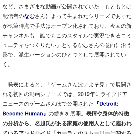
など、さまざまな動画が公開されていた。もともとは
配信者の
さんによって生まれたシリーズであった
なむ
が執筆時点で手法はオープン化されており、今回の新
チャンネルも「誰でもこのスタイルで実況できるコミ
ュニティをつくりたい」とするなむさんの意向に沿う
形で、派生バージョンのひとつとして展開されてい
く。
発表によると、「ゲームさんぽ／よそ見」で展開さ
れる初回の動画シリーズでは、
2019年に
ライブドア
ニュースのゲームさんぽで公開された
『Detroit:
の続きを展開。
Become Human』
表情や身体的特徴
の分析から、名越氏がある家庭の使用人として雇われ
ているアンドロイド「カーラ」のストーリーに関する