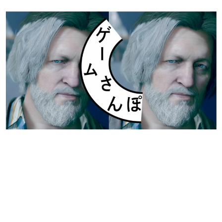
日本のコンテンツ産業やカルチャーに与えた影響を探る企
画です。
日本モバイルゲーム産業史
日本のモバイルゲーム史における主要なトピック・タイト
ルを網羅するほか、開発者へのインタビューや識者による
解説を掲載。約20年の歴史が一望できる決定版！
若ゲのいたり〜ゲームクリエイターの青春〜
『うつヌケ』『ペンと箸』等で知られるマンガ家・田中圭
一先生によるゲーム業界レポートマンガです。
なんでゲームは面白い？
ゲーム開発者・hamatsu氏がゲームの魅力を画面や操作の
具体的な形から解き明かしていく、硬派で骨太な評論連載
です。
ゲームが変えた日本語
「経験値」「裏技」「ラスボス」… ゲームにまつわる言葉
の起源や用法の変遷を、コンピューター文化史研究家・タ
イニーP氏が徹底調査。
カテゴリ
特集記事