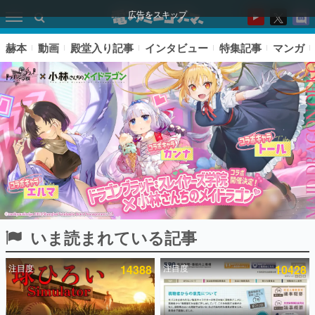
広告をスキップ
赫本
動画
殿堂入り記事
インタビュー
特集記事
マンガ
いま読まれている記事
ピックアップ
注目度
14388
注目度
10428
電ファミのいま読まれている記事ランキング
アプリセール情報