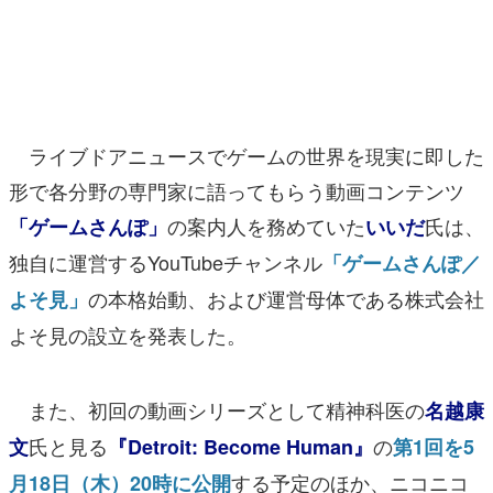
マンガ
女性向け
アプリレビュー
ライブドアニュースでゲームの世界を現実に即した
その他
形で各分野の専門家に語ってもらう動画コンテンツ
の案内人を務めていた
氏は、
「ゲームさんぽ」
いいだ
電ファミニコゲーマーとは？
独自に運営するYouTubeチャンネル
「ゲームさんぽ／
運営：株式会社マレ
の本格始動、および運営母体である株式会社
よそ見」
よそ見の設立を発表した。
また、初回の動画シリーズとして精神科医の
名越康
氏と見る
の
文
『Detroit: Become Human』
第1回を5
する予定のほか、ニコニコ
月18日（木）20時に公開