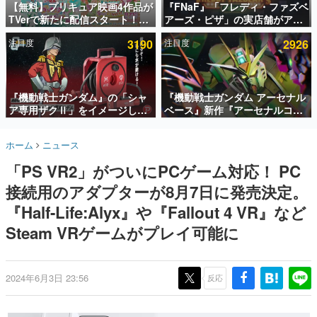
【無料】プリキュア映画4作品が
『FNaF』「フレディ・ファズベ
TVerで新たに配信スタート！な
アーズ・ピザ」の実店舗がアメ
インタビュー
んと2018年～2024年の映画ほぼ
リカの商業施設「American
注目度
3190
注目度
2926
すべてが見放題に、ぶっちゃけ
Dream」に2027年オープン！
連載・特集一覧
ありえないラインナップ
ScottGamesとの共同開発、食
事だけでなくステージショーや
殿堂入り記事
没入型のホラー体験も楽しめる
SNS拡散数が数千以上！ ページビュー数万以上！ などな
『機動戦士ガンダム』の「シャ
『機動戦士ガンダム アーセナル
ど。多くの人々に読まれた、電ファミ渾身の“殿堂入り”記
ア専用ザクⅡ」をイメージした
ベース』新作『アーセナルコマ
事をまとめました。
散水ホースリールが予約開始。
ンダー』発表！8月28日からオ
本体にはシャアのパーソナルマ
ープンベータテスト開催、2027
ゲームの企画書
ホーム
ニュース
ークやジオン公国軍のエンブレ
年2月下旬に稼働予定
名作ゲームクリエイターの方々に製作時のエピソードをお
聞きし、ヒットする企画（ゲーム）とは何か？を探ってい
ム、型式番号などを配置
「PS VR2」がついにPCゲーム対応！ PC
きます。
接続用のアダプターが8月7日に発売決定。
赫本
この物語を解いてはいけない。『赫本』は、〈試験問題〉
『Half-Life:Alyx』や『Fallout 4 VR』など
の形をした短編ホラー小説集です。
Steam VRゲームがプレイ可能に
新世代に訊く
これからのデジタルゲーム市場を担う若きクリエイター達
の姿を追い、彼らのルーツと情熱を探っていきます。
2024年6月3日 23:56
反応
ゲーム世代の作家たち
ゲームに多大な影響を受けた作家さんに取材し、ゲームが