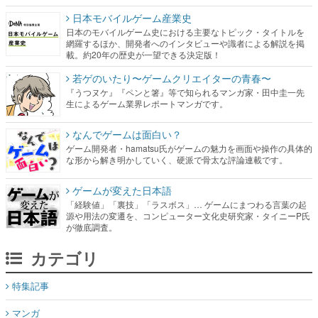
日本モバイルゲーム産業史
日本のモバイルゲーム史における主要なトピック・タイトルを
網羅するほか、開発者へのインタビューや識者による解説を掲
載。約20年の歴史が一望できる決定版！
若ゲのいたり〜ゲームクリエイターの青春〜
『うつヌケ』『ペンと箸』等で知られるマンガ家・田中圭一先
生によるゲーム業界レポートマンガです。
なんでゲームは面白い？
ゲーム開発者・hamatsu氏がゲームの魅力を画面や操作の具体的
な形から解き明かしていく、硬派で骨太な評論連載です。
ゲームが変えた日本語
「経験値」「裏技」「ラスボス」… ゲームにまつわる言葉の起
源や用法の変遷を、コンピューター文化史研究家・タイニーP氏
が徹底調査。
カテゴリ
特集記事
マンガ