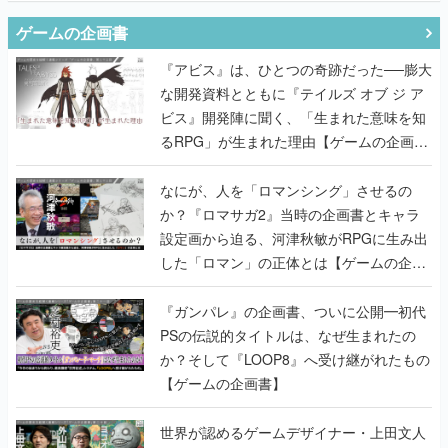
ゲームの企画書
『アビス』は、ひとつの奇跡だった──膨大
な開発資料とともに『テイルズ オブ ジ ア
ビス』開発陣に聞く、「生まれた意味を知
るRPG」が生まれた理由【ゲームの企画
書】
なにが、人を「ロマンシング」させるの
か？『ロマサガ2』当時の企画書とキャラ
設定画から迫る、河津秋敏がRPGに生み出
した「ロマン」の正体とは【ゲームの企画
書】
『ガンパレ』の企画書、ついに公開━初代
PSの伝説的タイトルは、なぜ生まれたの
か？そして『LOOP8』へ受け継がれたもの
【ゲームの企画書】
世界が認めるゲームデザイナー・上田文人