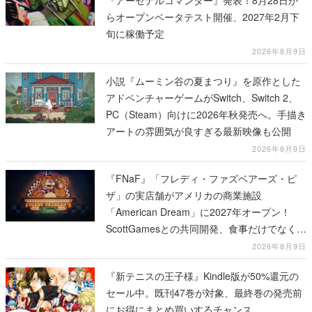
『アーセナルコマンダー』発表！8月28日か
らオープンベータテスト開催、2027年2月下
旬に稼働予定
2026年8月9日
小説『ムーミン谷の夏まつり』を原作とした
アドベンチャーゲームがSwitch、Switch 2、
PC（Steam）向けに2026年秋発売へ。手描き
アートの雰囲気が良すぎる最新映像も公開
2026年8月9日
『FNaF』「フレディ・ファズベアーズ・ピ
ザ」の実店舗がアメリカの商業施設
「American Dream」に2027年オープン！
ScottGamesとの共同開発、食事だけでなくス
テージショーや没入型のホラー体験も楽しめ
2026年8月9日
る
『新テニスの王子様』Kindle版が50%還元の
セール中。既刊47巻が対象、最終巻の発売前
にお得にまとめ買いするチャンス