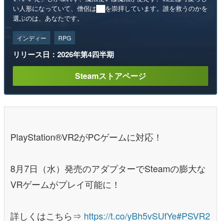
い人形になっていて、僧侶は██を崇拝しています。誰を救うのかを
選ぶのは、あなたです。
インディー
RPG
リリース日：2026年第4四半期
Steamストアページ
PlayStation®VR2がPCゲームに対応！
8月7日（水）発売のアダプターでSteamの膨大な
VRゲームがプレイ可能に！
詳しくはこちら⇒
https://t.co/yBh5vSUfYe
#PSVR2