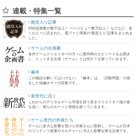
連載・特集一覧
殿堂入り記事
SNS拡散数が数千以上！ ページビュー数万以上！ などなど。多
くの人々に読まれた、電ファミ渾身の“殿堂入り”記事をまとめま
した。
ゲームの企画書
名作ゲームクリエイターの方々に製作時のエピソードをお聞き
し、ヒットする企画（ゲーム）とは何か？を探っていきます。
赫本
この物語を解いてはいけない。『赫本』は、〈試験問題〉の形
をした短編ホラー小説集です。
新世代に訊く
これからのデジタルゲーム市場を担う若きクリエイター達の姿
を追い、彼らのルーツと情熱を探っていきます。
ゲーム世代の作家たち
ゲームに多大な影響を受けた作家さんに取材し、ゲームが日本
のコンテンツ産業やカルチャーに与えた影響を探る企画です。