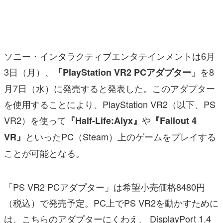
マンガ
女性向け
ソニー・インタラクティブエンタテインメントは6月
アプリレビュー
3日（月）、
を8
「PlayStation VR2 PCアダプター」
その他
月7日（水）に発売すると発表した。このアダプター
電ファミニコゲーマーとは？
を使用することにより、PlayStation VR2（以下、PS
VR2）を使って
や
『Half-Life:Alyx』
『Fallout 4
運営：株式会社マレ
といったPC（Steam）上のゲームをプレイする
VR』
ことが可能となる。
「PS VR2 PCアダプター」は希望小売価格8480円
（税込）で発売予定。PC上でPS VR2を動かすために
は、こちらのアダプターにくわえ、 DisplayPort 1.4