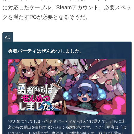
に対応したケーブル、Steamアカウント、必要スペッ
クを満たすPCが必要となるそうだ。
AD
勇者パーティはぜんめつしました。
“ぜんめつ”してしまった勇者パーティから1人だけ選んで、ともに迷
宮からの脱出を目指すダンジョン探索RPGです。 ただし勇者は「は
い/いいえ」しか喋れず、魔法使いは魔法が使えず、戦士は可愛らし