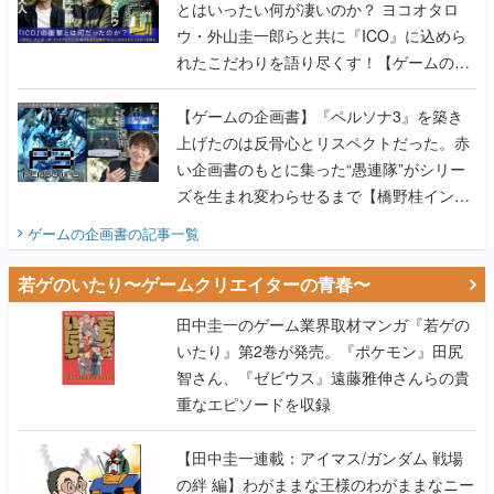
とはいったい何が凄いのか？ ヨコオタロ
ウ・外山圭一郎らと共に『ICO』に込めら
れたこだわりを語り尽くす！【ゲームの企
画書】
【ゲームの企画書】『ペルソナ3』を築き
上げたのは反骨心とリスペクトだった。赤
い企画書のもとに集った“愚連隊”がシリー
ズを生まれ変わらせるまで【橋野桂インタ
ビュー】
ゲームの企画書
の記事一覧
若ゲのいたり〜ゲームクリエイターの青春〜
田中圭一のゲーム業界取材マンガ『若ゲの
いたり』第2巻が発売。『ポケモン』田尻
智さん、『ゼビウス』遠藤雅伸さんらの貴
重なエピソードを収録
【田中圭一連載：アイマス/ガンダム 戦場
の絆 編】わがままな王様のわがままなニー