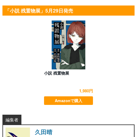
「小説 残置物展」5月29日発売
小説 残置物展
1,980円
Amazonで購入
編集者
久田晴