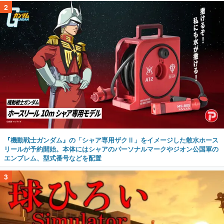
2
『機動戦士ガンダム』の「シャア専用ザクⅡ」をイメージした散水ホース
リールが予約開始。本体にはシャアのパーソナルマークやジオン公国軍の
エンブレム、型式番号などを配置
3