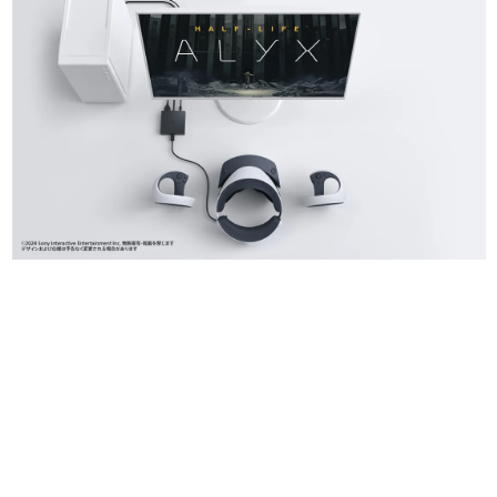
日本のコンテンツ産業やカルチャーに与えた影響を探る企
画です。
日本モバイルゲーム産業史
日本のモバイルゲーム史における主要なトピック・タイト
ルを網羅するほか、開発者へのインタビューや識者による
解説を掲載。約20年の歴史が一望できる決定版！
若ゲのいたり〜ゲームクリエイターの青春〜
『うつヌケ』『ペンと箸』等で知られるマンガ家・田中圭
一先生によるゲーム業界レポートマンガです。
なんでゲームは面白い？
ゲーム開発者・hamatsu氏がゲームの魅力を画面や操作の
具体的な形から解き明かしていく、硬派で骨太な評論連載
です。
ゲームが変えた日本語
「経験値」「裏技」「ラスボス」… ゲームにまつわる言葉
の起源や用法の変遷を、コンピューター文化史研究家・タ
イニーP氏が徹底調査。
カテゴリ
特集記事