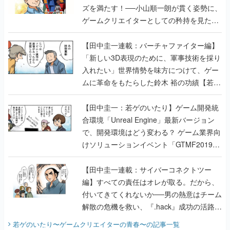
ズを満たす！──小山順一朗が貫く姿勢に、
ゲームクリエイターとしての矜持を見た
【若ゲのいたり最終回】
【田中圭一連載：バーチャファイター編】
「新しい3D表現のために、軍事技術を採り
入れたい」世界情勢を味方につけて、ゲー
ムに革命をもたらした鈴木 裕の功績【若ゲ
のいたり】
【田中圭一：若ゲのいたり】ゲーム開発統
合環境「Unreal Engine」最新バージョン
で、開発環境はどう変わる？ ゲーム業界向
けソリューションイベント「GTMF2019」
に行って、より理解を深めよう【PR】
【田中圭一連載：サイバーコネクトツー
編】すべての責任はオレが取る。だから、
付いてきてくれないか──男の熱意はチーム
解散の危機を救い、『.hack』成功の活路を
開く。業界の快男児・松山 洋に流れる血は
若ゲのいたり〜ゲームクリエイターの青春〜
の記事一覧