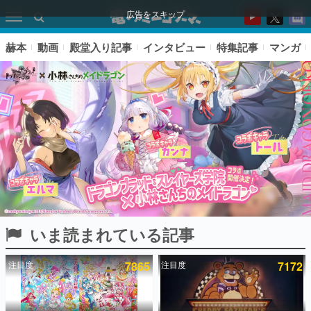
広告をスキップ
赫本
動画
殿堂入り記事
インタビュー
特集記事
マンガ
いま読まれている記事
ピックアップ
注目度
7865
注目度
7172
電ファミのいま読まれている記事ランキング
アプリセール情報