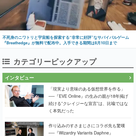
不死身のニワトリと宇宙船を探索する“非常に好評”なサバイバルゲーム
『Breathedge』が無料で配布中。入手できる期間は8月10日まで
カテゴリーピックアップ
インタビュー
「現実より意味のある仮想世界を作る」
──『EVE Online』の生みの親が18年掲げ
続ける”クレイジーな宣言”は、比喩ではな
く本気だった
作り込みのすさまじさにコラボ先も驚嘆
──『Wizardry Variants Daphne』