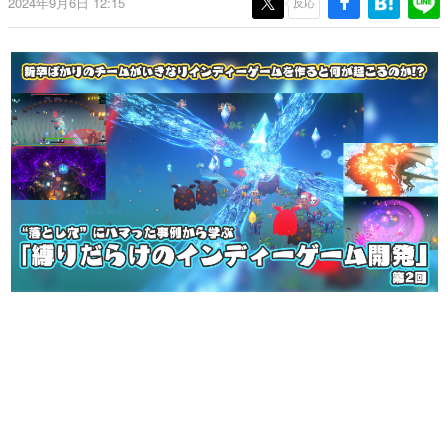
2024年9月6日 12:15
反応
日本のコンテンツ産業やカルチャーに与えた影響を探る企
画です。
日本モバイルゲーム産業史
日本のモバイルゲーム史における主要なトピック・タイト
ルを網羅するほか、開発者へのインタビューや識者による
解説を掲載。約20年の歴史が一望できる決定版！
若ゲのいたり〜ゲームクリエイターの青春〜
『うつヌケ』『ペンと箸』等で知られるマンガ家・田中圭
一先生によるゲーム業界レポートマンガです。
なんでゲームは面白い？
ゲーム開発者・hamatsu氏がゲームの魅力を画面や操作の
具体的な形から解き明かしていく、硬派で骨太な評論連載
です。
ゲームが変えた日本語
「経験値」「裏技」「ラスボス」… ゲームにまつわる言葉
の起源や用法の変遷を、コンピューター文化史研究家・タ
イニーP氏が徹底調査。
カテゴリ
特集記事