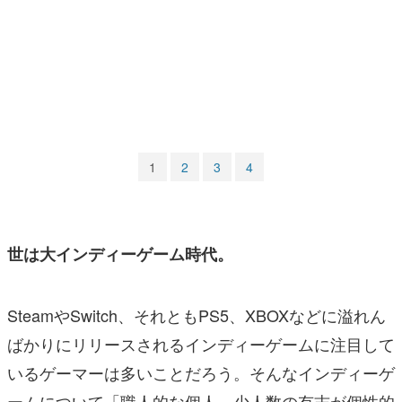
マンガ
女性向け
アプリレビュー
その他
1
2
3
4
電ファミニコゲーマーとは？
運営：株式会社マレ
世は大インディーゲーム時代。
SteamやSwitch、それともPS5、XBOXなどに溢れん
ばかりにリリースされるインディーゲームに注目して
いるゲーマーは多いことだろう。そんなインディーゲ
ームについて「職人的な個人、少人数の有志が個性的