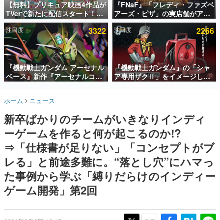
【無料】プリキュア映画4作品が
『FNaF』「フレディ・ファズベ
TVerで新たに配信スタート！な
アーズ・ピザ」の実店舗がアメ
インタビュー
んと2018年～2024年の映画ほぼ
リカの商業施設「American
注目度
3322
注目度
2266
すべてが見放題に、ぶっちゃけ
Dream」に2027年オープン！
連載・特集一覧
ありえないラインナップ
ScottGamesとの共同開発、食
事だけでなくステージショーや
殿堂入り記事
没入型のホラー体験も楽しめる
SNS拡散数が数千以上！ ページビュー数万以上！ などな
『機動戦士ガンダム アーセナル
『機動戦士ガンダム』の「シャ
ど。多くの人々に読まれた、電ファミ渾身の“殿堂入り”記
ベース』新作『アーセナルコマ
ア専用ザクⅡ」をイメージした
事をまとめました。
ンダー』発表！8月28日からオ
散水ホースリールが予約開始。
ープンベータテスト開催、2027
本体にはシャアのパーソナルマ
ゲームの企画書
ホーム
ニュース
年2月下旬に稼働予定
ークやジオン公国軍のエンブレ
名作ゲームクリエイターの方々に製作時のエピソードをお
聞きし、ヒットする企画（ゲーム）とは何か？を探ってい
ム、型式番号などを配置
新卒ばかりのチームがいきなりインディ
きます。
ーゲームを作ると何が起こるのか!?
赫本
この物語を解いてはいけない。『赫本』は、〈試験問題〉
⇒「仕様書が足りない」「コンセプトがブ
の形をした短編ホラー小説集です。
レる」と前途多難に。“落とし穴”にハマっ
た事例から学ぶ「縛りだらけのインディー
新世代に訊く
これからのデジタルゲーム市場を担う若きクリエイター達
ゲーム開発」第2回
の姿を追い、彼らのルーツと情熱を探っていきます。
ゲーム世代の作家たち
ゲームに多大な影響を受けた作家さんに取材し、ゲームが