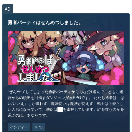
AD
勇者パーティはぜんめつしました。
“ぜんめつ”してしまった勇者パーティから1人だけ選んで、ともに迷
宮からの脱出を目指すダンジョン探索RPGです。 ただし勇者は「は
い/いいえ」しか喋れず、魔法使いは魔法が使えず、戦士は可愛らし
い人形になっていて、僧侶は██を崇拝しています。誰を救うのかを
選ぶのは、あなたです。
インディー
RPG