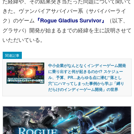
た経緯や、その結果突き当たった問題について聞いて
きた。ヴァンパイアサバイバー系（サバイバーライ
ク）のゲーム
（以下、
『Rogue Gladius Survivor』
グラサバ）開発が始まるまでの経緯を主に説明させて
いただいている。
関連記事
中小企業がなんとなくインディーゲーム開発
に乗り出すと何が起きるのか!? スケジュー
ル、予算、PR…あらゆる点に潜む“落とし
穴”にハマってしまった事例から学ぶ「縛り
だらけのインディーゲーム開発」の世界