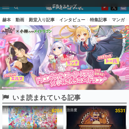
広告をスキップ
赫本
動画
殿堂入り記事
インタビュー
特集記事
マンガ
いま読まれている記事
ピックアップ
注目度
6204
注目度
3531
電ファミのいま読まれている記事ランキング
アプリセール情報