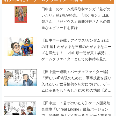
田中圭一のゲーム業界取材マンガ『若ゲの
いたり』第2巻が発売。『ポケモン』田尻
智さん、『ゼビウス』遠藤雅伸さんらの貴
重なエピソードを収録
【田中圭一連載：アイマス/ガンダム 戦場
の絆 編】わがままな王様のわがままなニー
ズを満たす！──小山順一朗が貫く姿勢に、
ゲームクリエイターとしての矜持を見た
【若ゲのいたり最終回】
【田中圭一連載：バーチャファイター編】
「新しい3D表現のために、軍事技術を採り
入れたい」世界情勢を味方につけて、ゲー
ムに革命をもたらした鈴木 裕の功績【若ゲ
のいたり】
【田中圭一：若ゲのいたり】ゲーム開発統
合環境「Unreal Engine」最新バージョン
で、開発環境はどう変わる？ ゲーム業界向