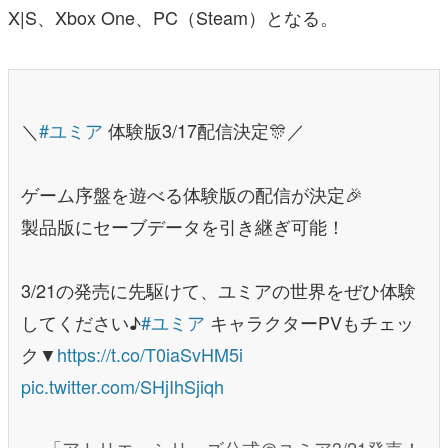
X|S、Xbox One、PC（Steam）となる。
＼
#ユミア
体験版3/17配信決定🎊／
ゲーム序盤を遊べる体験版の配信が決定🎉
製品版にセーブデータを引き継ぎ可能！
3/21の発売に先駆けて、ユミアの世界をぜひ体験
してください♪
#ユミア
キャラクターPVもチェッ
ク▼
https://t.co/T0iaSvHM5i
pic.twitter.com/SHjIhSjiqh