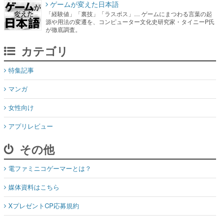
ゲームが変えた日本語
「経験値」「裏技」「ラスボス」… ゲームにまつわる言葉の起
源や用法の変遷を、コンピューター文化史研究家・タイニーP氏
が徹底調査。
カテゴリ
特集記事
マンガ
女性向け
アプリレビュー
その他
電ファミニコゲーマーとは？
媒体資料はこちら
XプレゼントCP応募規約