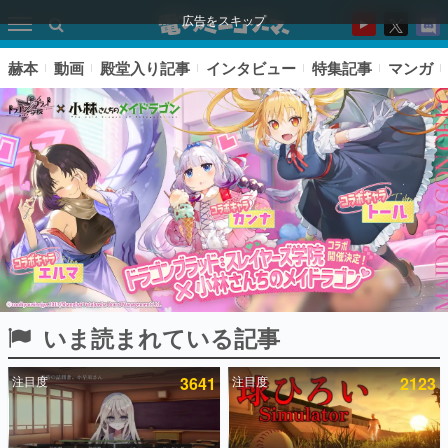
広告をスキップ
赫本
動画
殿堂入り記事
インタビュー
特集記事
マンガ
いま読まれている記事
ピックアップ
注目度
3641
注目度
2123
電ファミのいま読まれている記事ランキング
アプリセール情報