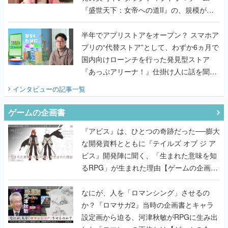
『盛世天下：女帝への道II』の、規模が違
うこだわりをプロデューサーに聞いた
半年でアプリストアをオープン？ スマホア
プリの“代替ストア”として、わずか6ヵ月で
国内向けローンチを行った発見型ストア
『あっぷアリーナ！』仕掛け人に話を聞い
てみた
インタビュー
の記事一覧
ゲームの企画書
『アビス』は、ひとつの奇跡だった──膨大
な開発資料とともに『テイルズ オブ ジ ア
ビス』開発陣に聞く、「生まれた意味を知
るRPG」が生まれた理由【ゲームの企画
書】
なにが、人を「ロマンシング」させるの
か？『ロマサガ2』当時の企画書とキャラ
設定画から迫る、河津秋敏がRPGに生み出