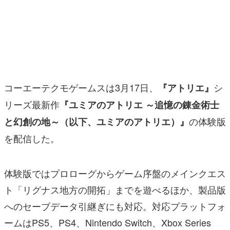
マンガ
女性向け
アプリレビュー
その他
コーエーテクモゲームスは3月17日、
シ
『アトリエ』
リーズ最新作
『ユミアのアトリエ ～追憶の錬金術士
電ファミニコゲーマーとは？
の体験版
と幻創の地～（以下、ユミアのアトリエ）』
運営：株式会社マレ
を配信した。
体験版ではプロローグからゲーム序盤のメインクエス
ト「リグナス地方の開拓」までを遊べるほか、製品版
へのセーブデータ引継ぎにも対応。対応プラットフォ
ームはPS5、PS4、Nintendo Switch、Xbox Series