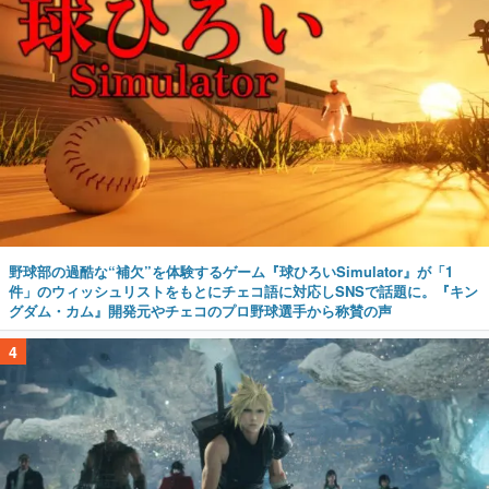
野球部の過酷な“補欠”を体験するゲーム『球ひろいSimulator』が「1
件」のウィッシュリストをもとにチェコ語に対応しSNSで話題に。『キン
グダム・カム』開発元やチェコのプロ野球選手から称賛の声
4