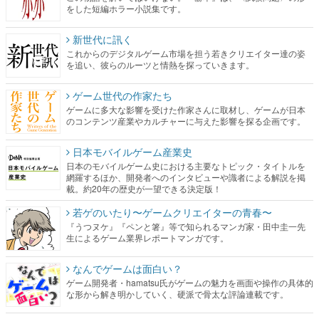
をした短編ホラー小説集です。
新世代に訊く
これからのデジタルゲーム市場を担う若きクリエイター達の姿
を追い、彼らのルーツと情熱を探っていきます。
ゲーム世代の作家たち
ゲームに多大な影響を受けた作家さんに取材し、ゲームが日本
のコンテンツ産業やカルチャーに与えた影響を探る企画です。
日本モバイルゲーム産業史
日本のモバイルゲーム史における主要なトピック・タイトルを
網羅するほか、開発者へのインタビューや識者による解説を掲
載。約20年の歴史が一望できる決定版！
若ゲのいたり〜ゲームクリエイターの青春〜
『うつヌケ』『ペンと箸』等で知られるマンガ家・田中圭一先
生によるゲーム業界レポートマンガです。
なんでゲームは面白い？
ゲーム開発者・hamatsu氏がゲームの魅力を画面や操作の具体的
な形から解き明かしていく、硬派で骨太な評論連載です。