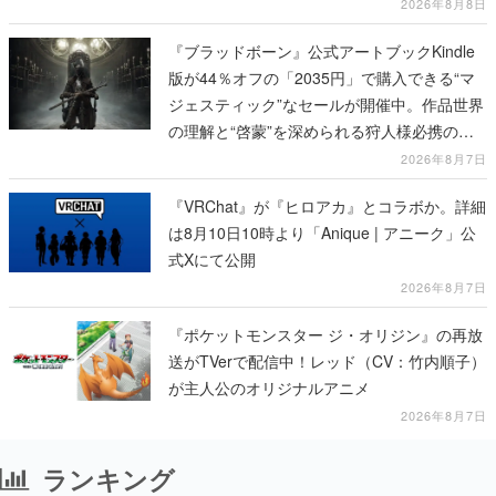
び、持ち帰った家具で基地を再建
2026年8月8日
『ブラッドボーン』公式アートブックKindle
版が44％オフの「2035円」で購入できる“マ
ジェスティック”なセールが開催中。作品世界
の理解と“啓蒙”を深められる狩人様必携の一
冊
2026年8月7日
『VRChat』が『ヒロアカ』とコラボか。詳細
は8月10日10時より「Anique | アニーク」公
式Xにて公開
2026年8月7日
『ポケットモンスター ジ・オリジン』の再放
送がTVerで配信中！レッド（CV：竹内順子）
が主人公のオリジナルアニメ
2026年8月7日
ランキング