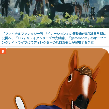
『ファイナルファンタジーⅦ リベレーション』の新映像が8月26日早朝に
公開へ。『FF7』リメイクシリーズの完結編、「gamescom」のオープニ
ングナイトライブにてディレクターの浜口直樹氏が登壇する予定
5