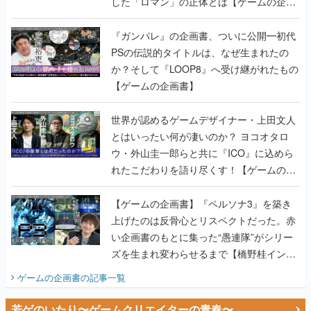
した「ロマン」の正体とは【ゲームの企画
書】
『ガンパレ』の企画書、ついに公開━初代
PSの伝説的タイトルは、なぜ生まれたの
か？そして『LOOP8』へ受け継がれたもの
【ゲームの企画書】
世界が認めるゲームデザイナー・上田文人
とはいったい何が凄いのか？ ヨコオタロ
ウ・外山圭一郎らと共に『ICO』に込めら
れたこだわりを語り尽くす！【ゲームの企
画書】
【ゲームの企画書】『ペルソナ3』を築き
上げたのは反骨心とリスペクトだった。赤
い企画書のもとに集った“愚連隊”がシリー
ズを生まれ変わらせるまで【橋野桂インタ
ビュー】
ゲームの企画書
の記事一覧
若ゲのいたり〜ゲームクリエイターの青春〜