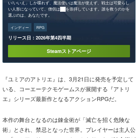
い/いいえ」しか喋れず、魔法使いは魔法が使えず、戦士は可愛らし
い人形になっていて、僧侶は██を崇拝しています。誰を救うのかを
選ぶのは、あなたです。
インディー
RPG
リリース日：2026年第4四半期
Steamストアページ
『ユミアのアトリエ』は、3月21日に発売を予定して
いる、コーエーテクモゲームスが展開する『アトリ
エ』シリーズ最新作となるアクションRPGだ。
本作の舞台となるのは錬金術が「滅亡を招く危険な
術」とされ、禁忌となった世界。プレイヤーは主人公