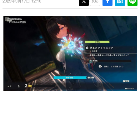
2025年3月17日 12:10
反応
日本のコンテンツ産業やカルチャーに与えた影響を探る企
画です。
日本モバイルゲーム産業史
日本のモバイルゲーム史における主要なトピック・タイト
ルを網羅するほか、開発者へのインタビューや識者による
解説を掲載。約20年の歴史が一望できる決定版！
若ゲのいたり〜ゲームクリエイターの青春〜
『うつヌケ』『ペンと箸』等で知られるマンガ家・田中圭
一先生によるゲーム業界レポートマンガです。
なんでゲームは面白い？
ゲーム開発者・hamatsu氏がゲームの魅力を画面や操作の
具体的な形から解き明かしていく、硬派で骨太な評論連載
です。
ゲームが変えた日本語
「経験値」「裏技」「ラスボス」… ゲームにまつわる言葉
の起源や用法の変遷を、コンピューター文化史研究家・タ
イニーP氏が徹底調査。
カテゴリ
特集記事