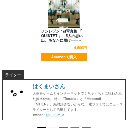
ノンレゾン 1st写真集 『
QUINTET 』 - 5人の思い
出、あなたに届け―― -
4,500円
Amazonで購入
ライター
はくまいさん
人生をゲームとインターネットでぐちゃぐちゃに狂わされ
た炭水化物。 特に『Terraria』と『Minecraft』、
『SIREN』。絶対許さないからな。 電ファミではニュース
ライターとして活動してます。
Twitter：
@0_5_m_e