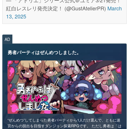
— 「アトリエ」シリーズ公式＠ユミア3/21発売！
紅白レスレリ発売決定！ (@GustAtelierPR)
March
13, 2025
AD
勇者パーティはぜんめつしました。
“ぜんめつ”してしまった勇者パーティから1人だけ選んで、ともに迷
宮からの脱出を目指すダンジョン探索RPGです。 ただし勇者は「は