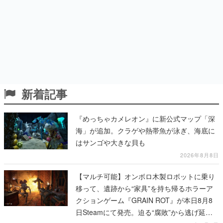
新着記事
『めっちゃカメレオン』に新公式マップ「深
海」が追加。クラゲや熱帯魚が泳ぎ、海底に
はサンゴや大きな貝も
2026年8月8日
【マルチ可能】オンボロ木製ロボットに乗り
移って、遺跡から“家具”を持ち帰るホラーア
クションゲーム『GRAIN ROT』が本日8月8
日Steamにて発売。迫る“腐敗”から逃げ延