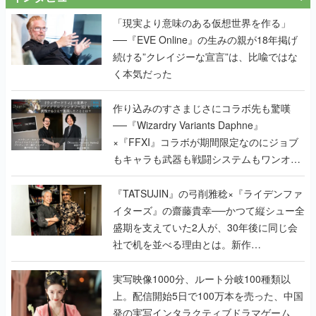
「現実より意味のある仮想世界を作る」
──『EVE Online』の生みの親が18年掲げ
続ける”クレイジーな宣言”は、比喩ではな
く本気だった
作り込みのすさまじさにコラボ先も驚嘆
──『Wizardry Variants Daphne』
×『FFXI』コラボが期間限定なのにジョブ
もキャラも武器も戦闘システムもワンオフ
で作り込まれた理由を両ディレクターに聞
く
『TATSUJIN』の弓削雅稔×『ライデンファ
イターズ』の齋藤貴幸──かつて縦シュー全
盛期を支えていた2人が、30年後に同じ会
社で机を並べる理由とは。新作
『TATSUJIN EXTREME』で初タッグを組
んだレジェンド2人に訊く開発秘話
実写映像1000分、ルート分岐100種類以
上。配信開始5日で100万本を売った、中国
発の実写インタラクティブドラマゲーム