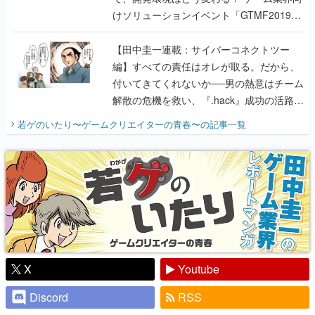
けソリューションイベント「GTMF2019」
に行って、より理解を深めよう【PR】
【田中圭一連載：サイバーコネクトツー
編】すべての責任はオレが取る。だから、
付いてきてくれないか──男の熱意はチーム
解散の危機を救い、『.hack』成功の活路を
開く。業界の快男児・松山 洋に流れる血は
若ゲのいたり〜ゲームクリエイターの青春〜
の記事一覧
『少年ジャンプ』色だった【若ゲのいた
り】
X
Youtube
Discord
RSS