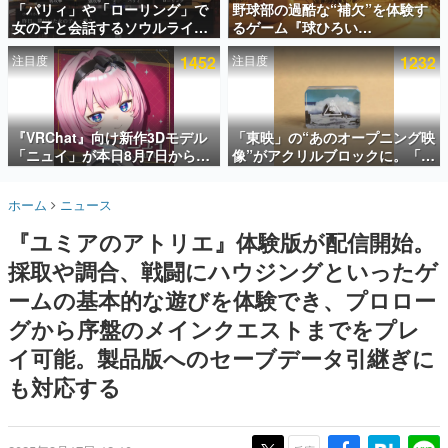
「パリィ」や「ローリング」で
野球部の過酷な“補欠”を体験す
女の子と会話するソウルライク
るゲーム『球ひろい
インタビュー
恋愛ゲーム『小早川さんはソウ
Simulator』が「1件」のウィッ
注目度
1452
注目度
1232
ルライク』無料公開。返事に失
シュリストをもとにチェコ語に
連載・特集一覧
敗すると「YOU DIED」
対応しSNSで話題に。『キング
ダム・カム』開発元やチェコの
殿堂入り記事
プロ野球選手から称賛の声
SNS拡散数が数千以上！ ページビュー数万以上！ などな
『VRChat』向け新作3Dモデル
「東映」の“あのオープニング映
ど。多くの人々に読まれた、電ファミ渾身の“殿堂入り”記
「ニュイ」が本日8月7日から
像”がアクリルブロックに。「東
事をまとめました。
BOOTHにて発売。瞳に光る星
映ヒストリカル グッズコレクシ
や感情豊かな表情が、小悪魔か
ョン」が8月下旬より発売
ゲームの企画書
ホーム
ニュース
わいい
名作ゲームクリエイターの方々に製作時のエピソードをお
聞きし、ヒットする企画（ゲーム）とは何か？を探ってい
『ユミアのアトリエ』体験版が配信開始。
きます。
採取や調合、戦闘にハウジングといったゲ
赫本
この物語を解いてはいけない。『赫本』は、〈試験問題〉
ームの基本的な遊びを体験でき、プロロー
の形をした短編ホラー小説集です。
グから序盤のメインクエストまでをプレ
イ可能。製品版へのセーブデータ引継ぎに
新世代に訊く
これからのデジタルゲーム市場を担う若きクリエイター達
も対応する
の姿を追い、彼らのルーツと情熱を探っていきます。
ゲーム世代の作家たち
ゲームに多大な影響を受けた作家さんに取材し、ゲームが