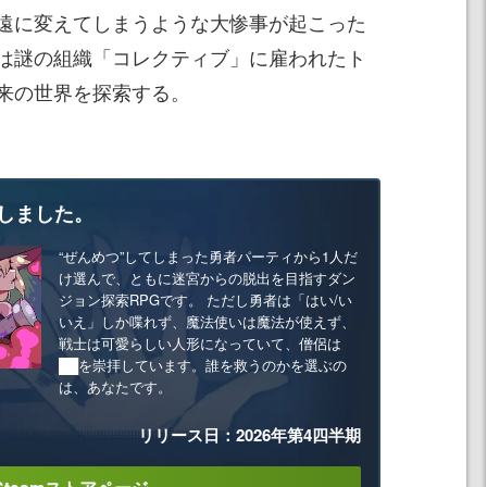
遠に変えてしまうような大惨事が起こった
は謎の組織「コレクティブ」に雇われたト
来の世界を探索する。
しました。
“ぜんめつ”してしまった勇者パーティから1人だ
け選んで、ともに迷宮からの脱出を目指すダン
ジョン探索RPGです。 ただし勇者は「はい/い
いえ」しか喋れず、魔法使いは魔法が使えず、
戦士は可愛らしい人形になっていて、僧侶は
██を崇拝しています。誰を救うのかを選ぶの
は、あなたです。
リリース日：2026年第4四半期