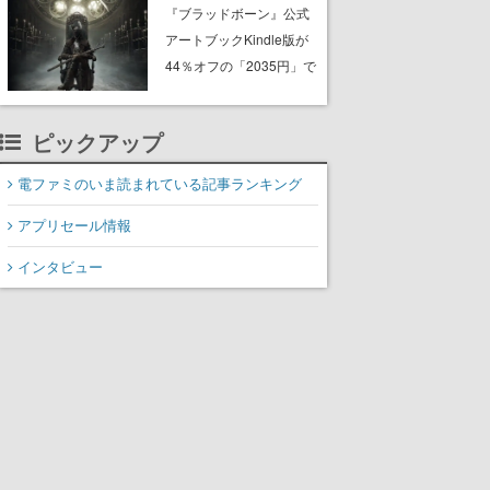
ーム『GRAIN ROT』が本
『ブラッドボーン』公式
日Steamにて発売。迫
アートブックKindle版が
る“腐敗”から逃げ延び、持
44％オフの「2035円」で
ち帰った家具で基地を再
購入できる“マジェスティ
建
ック”なセールが開催中。
ピックアップ
作品世界の理解と“啓蒙”を
深められる狩人様必携の
電ファミのいま読まれている記事ランキング
一冊
アプリセール情報
インタビュー