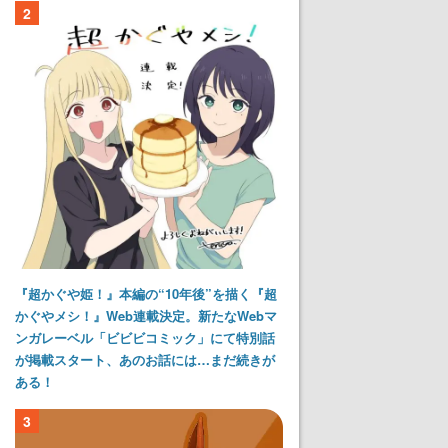
2
『超かぐや姫！』本編の“10年後”を描く『超
かぐやメシ！』Web連載決定。新たなWebマ
ンガレーベル「ビビビコミック」にて特別話
が掲載スタート、あのお話には…まだ続きが
ある！
3