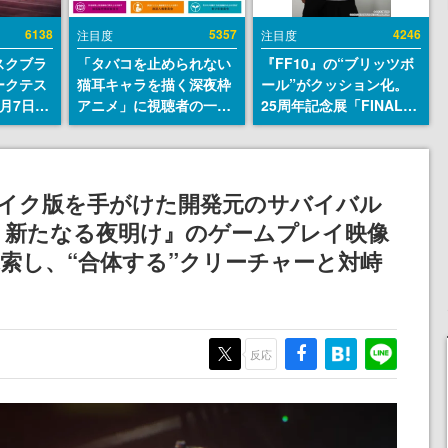
6138
5357
4246
注目度
注目度
スクブラ
「タバコを止められない
『FF10』の“ブリッツボ
ークテス
猫耳キャラを描く深夜枠
ール”がクッション化。
月7日22
アニメ」に視聴者の一部
25周年記念展「FINAL
サイトの
から批判意見。違法薬物
FANTASY X MUSEUM-
確認可
の使用と思しき描写も含
幻光の記憶-」のグッズ情
8月21
めて、BPOが議論を交わ
報が一部公開
す
メイク版を手がけた開発元のサバイバル
：新たなる夜明け』のゲームプレイ映像
索し、“合体する”クリーチャーと対峙
反応