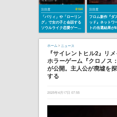
8184
注目度
注目度
「パリィ」や「ローリン
フロム新作『ダ
グ」で女の子と会話する
ッド』ネットワ
ソウルライク恋愛ゲーム
トの当選結果が8
『小早川さんはソウルラ
時に発表。応募
イク』無料公開。返事に
マイページから
失敗すると「YOU
能、テスト実施は
ホーム
ニュース
DIED」
日～24日
『サイレントヒル2』リ
ホラーゲーム『クロノス
が公開。主人公が廃墟を探
する
2025年4月17日 07:55