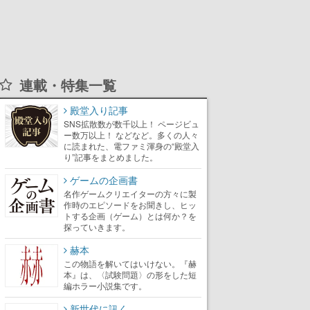
連載・特集一覧
殿堂入り記事
SNS拡散数が数千以上！ ページビュ
ー数万以上！ などなど。多くの人々
に読まれた、電ファミ渾身の“殿堂入
り”記事をまとめました。
ゲームの企画書
名作ゲームクリエイターの方々に製
作時のエピソードをお聞きし、ヒッ
トする企画（ゲーム）とは何か？を
探っていきます。
赫本
この物語を解いてはいけない。『赫
本』は、〈試験問題〉の形をした短
編ホラー小説集です。
新世代に訊く