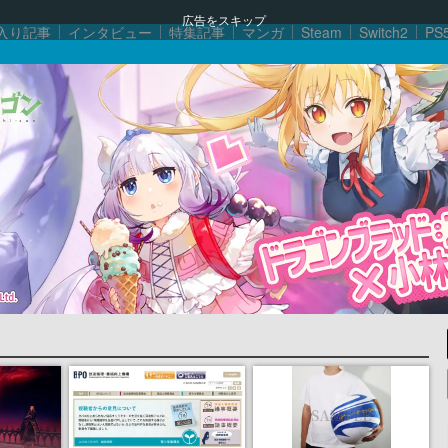
広告をスキップ
入り記事
インタビュー
特集記事
マンガ
Steam
Switch2
PS