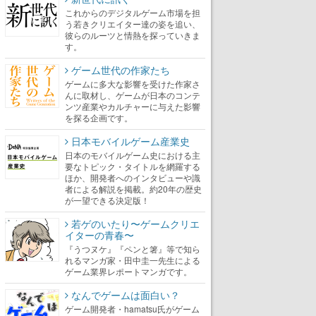
これからのデジタルゲーム市場を担
う若きクリエイター達の姿を追い、
彼らのルーツと情熱を探っていきま
す。
ゲーム世代の作家たち
ゲームに多大な影響を受けた作家さ
んに取材し、ゲームが日本のコンテ
ンツ産業やカルチャーに与えた影響
を探る企画です。
日本モバイルゲーム産業史
日本のモバイルゲーム史における主
要なトピック・タイトルを網羅する
ほか、開発者へのインタビューや識
者による解説を掲載。約20年の歴史
が一望できる決定版！
若ゲのいたり〜ゲームクリエ
イターの青春〜
『うつヌケ』『ペンと箸』等で知ら
れるマンガ家・田中圭一先生による
ゲーム業界レポートマンガです。
なんでゲームは面白い？
ゲーム開発者・hamatsu氏がゲーム