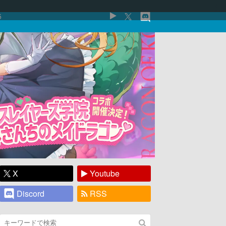
5
X
Youtube
Discord
RSS