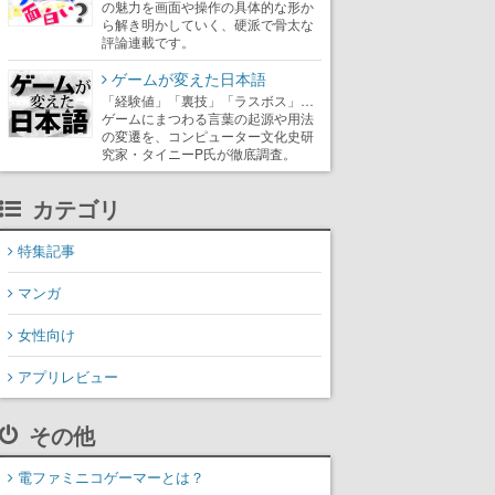
の魅力を画面や操作の具体的な形か
ら解き明かしていく、硬派で骨太な
評論連載です。
ゲームが変えた日本語
「経験値」「裏技」「ラスボス」…
ゲームにまつわる言葉の起源や用法
の変遷を、コンピューター文化史研
究家・タイニーP氏が徹底調査。
カテゴリ
特集記事
マンガ
女性向け
アプリレビュー
その他
電ファミニコゲーマーとは？