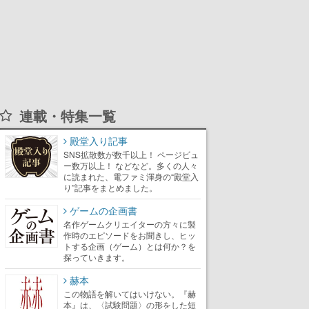
連載・特集一覧
殿堂入り記事
SNS拡散数が数千以上！ ページビュ
ー数万以上！ などなど。多くの人々
に読まれた、電ファミ渾身の“殿堂入
り”記事をまとめました。
ゲームの企画書
名作ゲームクリエイターの方々に製
作時のエピソードをお聞きし、ヒッ
トする企画（ゲーム）とは何か？を
探っていきます。
赫本
この物語を解いてはいけない。『赫
本』は、〈試験問題〉の形をした短