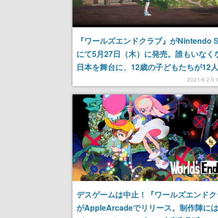
『ワールズエンドクラブ』がNintendo Sw
にて5月27日（木）に発売。誰もいなく
日本を舞台に、12歳の子どもたちが12
するサスペンスパズルアクションゲーム
2021年2月
デスゲームは中止！『ワールズエンドク
がAppleArcadeでリリース。制作陣に