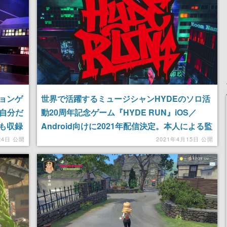
ションゲ
世界で活躍するミュージシャンHYDEのソロ活
。自分だ
動20周年記念ゲーム『HYDE RUN』iOS／
も収録
Android向けに2021年配信決定。本人による監
修のもとグランディングが開発を担当
24日 公開
2021年4月15日 公開