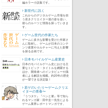
編ホラー小説集です。
新世代に訊く
これからのデジタルゲーム市場を担
う若きクリエイター達の姿を追い、
彼らのルーツと情熱を探っていきま
す。
ゲーム世代の作家たち
ゲームに多大な影響を受けた作家さ
んに取材し、ゲームが日本のコンテ
ンツ産業やカルチャーに与えた影響
を探る企画です。
日本モバイルゲーム産業史
日本のモバイルゲーム史における主
要なトピック・タイトルを網羅する
ほか、開発者へのインタビューや識
者による解説を掲載。約20年の歴史
が一望できる決定版！
若ゲのいたり〜ゲームクリエ
イターの青春〜
『うつヌケ』『ペンと箸』等で知ら
れるマンガ家・田中圭一先生による
ゲーム業界レポートマンガです。