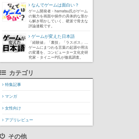
なんでゲームは面白い？
ゲーム開発者・hamatsu氏がゲーム
の魅力を画面や操作の具体的な形か
ら解き明かしていく、硬派で骨太な
評論連載です。
ゲームが変えた日本語
「経験値」「裏技」「ラスボス」…
ゲームにまつわる言葉の起源や用法
の変遷を、コンピューター文化史研
究家・タイニーP氏が徹底調査。
カテゴリ
特集記事
マンガ
女性向け
アプリレビュー
その他