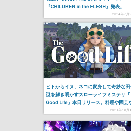
『CHILDREN in the FLESH』発表。
BitSummit Driftにてプロトタイプを出
2024年7月
ヒトからイヌ、ネコに変身して奇妙な田
謎を解き明かすスローライフミステリ『T
Good Life』本日リリース。料理や園芸
日々の暮らしを楽しめるアクティビティ
2021年10月