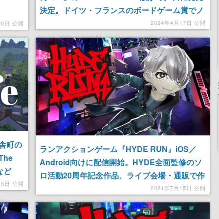
決定。ドイツ・フランスのボードゲーム賞でノ
ミネートされた名作がデジタル版で登場
展中
2024年4月17日 公開
20日 公開
舎町の
ランアクションゲーム『HYDE RUN』iOS／
he
Android向けに配信開始。HYDE全面監修のソ
など
ロ活動20周年記念作品、ライブ会場・通販で作
も
15日 公開
品公式グッズも販売へ
2021年7月15日 公開