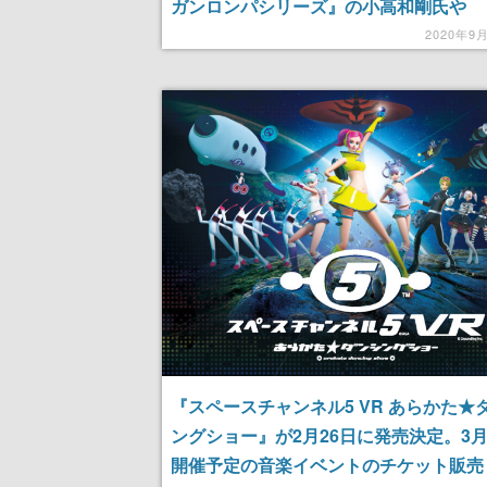
ガンロンパシリーズ』の⼩⾼和剛氏や
『Ever17』の打越鋼太郎氏の名前が
2020年9
『スペースチャンネル5 VR あらかた★
ングショー』が2月26日に発売決定。3月
開催予定の音楽イベントのチケット販売