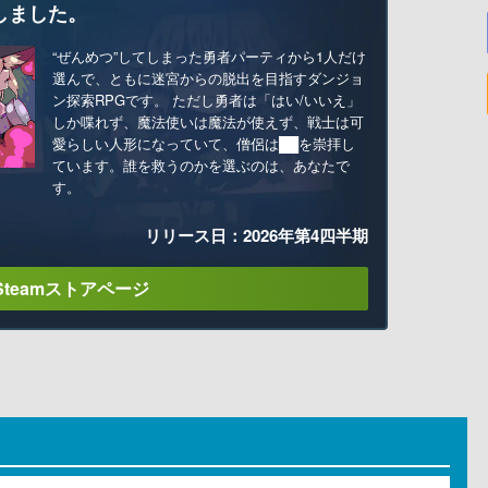
しました。
“ぜんめつ”してしまった勇者パーティから1人だけ
選んで、ともに迷宮からの脱出を目指すダンジョ
ン探索RPGです。 ただし勇者は「はい/いいえ」
しか喋れず、魔法使いは魔法が使えず、戦士は可
愛らしい人形になっていて、僧侶は██を崇拝し
ています。誰を救うのかを選ぶのは、あなたで
す。
リリース日：2026年第4四半期
Steamストアページ