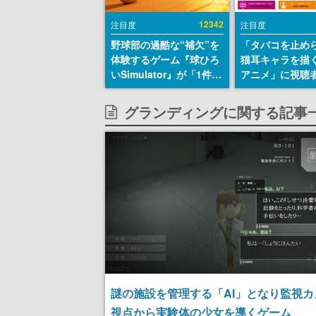
12342
注目度
注目度
野球部の過酷な“補欠”を
「タバコを止め
体験するゲーム『球ひろ
猫耳キャラを描
いSimulator』が「1件」
アニメ」に視聴
のウィッシュリストをも
から批判意見。
とにチェコ語に対応し
の使用と思しき
グランディングに関する記事
SNSで話題に。『キング
めて、BPOが議
ダム・カム』開発元やチ
す
ェコのプロ野球選手から
称賛の声
謎の施設を管理する「AI」となり監視カ
視点から実験体の少女を導くゲーム