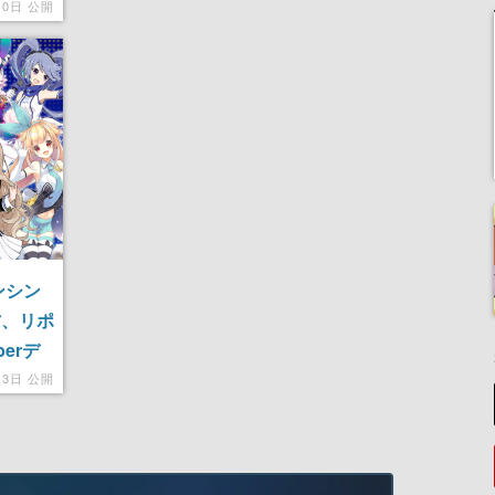
10日 公開
ンシン
方、リポ
erデ
月3日 公開