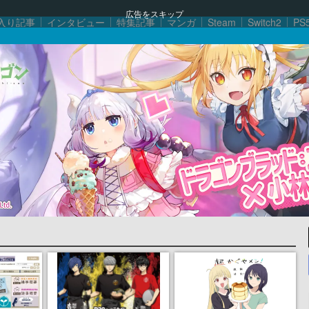
広告をスキップ
入り記事
インタビュー
特集記事
マンガ
Steam
Switch2
PS