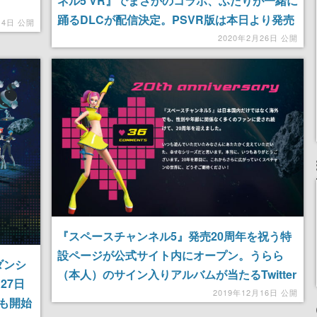
ネル5 VR』でまさかのコラボ、ふたりが一緒に
踊るDLCが配信決定。PSVR版は本日より発売
月4日 公開
開始
2020年2月26日 公開
『スペースチャンネル5』発売20周年を祝う特
設ページが公式サイト内にオープン。うらら
ダンシ
（本人）のサイン入りアルバムが当たるTwitter
27日
キャンペーンも開催
2019年12月16日 公開
も開始