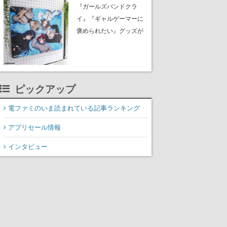
イク』無料公開。返事に
『ガールズバンドクラ
失敗すると「YOU
イ』『ギャルゲーマーに
DIED」
褒められたい』グッズが
夏コミ「ふもコレ」 ブ
ースに出展。イラストは
すべて描き下ろし。公式
サイトで予約を受付中
ピックアップ
電ファミのいま読まれている記事ランキング
アプリセール情報
インタビュー