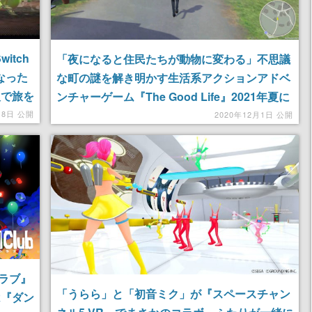
itch
「夜になると住民たちが動物に変わる」不思議
なった
な町の謎を解き明かす生活系アクションアドベ
人で旅を
ンチャーゲーム『The Good Life』2021年夏に
発売へ
18日 公開
2020年12月1日 公開
ラブ』
「うらら」と「初音ミク」が『スペースチャン
は『ダン