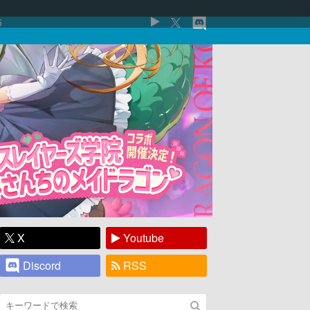
5
X
Youtube
Discord
RSS