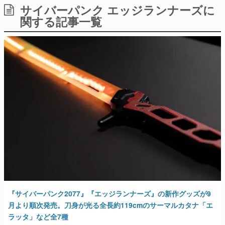
サイバーパンク エッジランナーズに
日本のコンテンツ産業やカルチャーに与えた影響を探る企
画です。
関する記事一覧
日本モバイルゲーム産業史
日本のモバイルゲーム史における主要なトピック・タイト
ルを網羅するほか、開発者へのインタビューや識者による
解説を掲載。約20年の歴史が一望できる決定版！
若ゲのいたり〜ゲームクリエイターの青春〜
『うつヌケ』『ペンと箸』等で知られるマンガ家・田中圭
一先生によるゲーム業界レポートマンガです。
なんでゲームは面白い？
ゲーム開発者・hamatsu氏がゲームの魅力を画面や操作の
具体的な形から解き明かしていく、硬派で骨太な評論連載
です。
ゲームが変えた日本語
「経験値」「裏技」「ラスボス」… ゲームにまつわる言葉
の起源や用法の変遷を、コンピューター文化史研究家・タ
イニーP氏が徹底調査。
『サイバーパンク2077』『エッジランナーズ』の新作グッズが9
カテゴリ
月より順次発売。刀身が光る全長約119cmのサーマルカタナ「エ
ラッタ」など全7種
特集記事