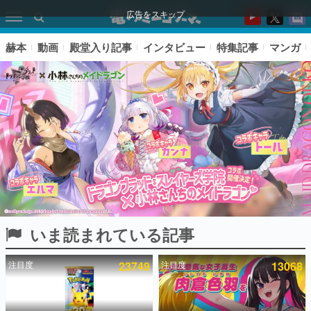
広告をスキップ
赫本
動画
殿堂入り記事
インタビュー
特集記事
マンガ
いま読まれている記事
ピックアップ
注目度
23749
注目度
13068
電ファミのいま読まれている記事ランキング
アプリセール情報