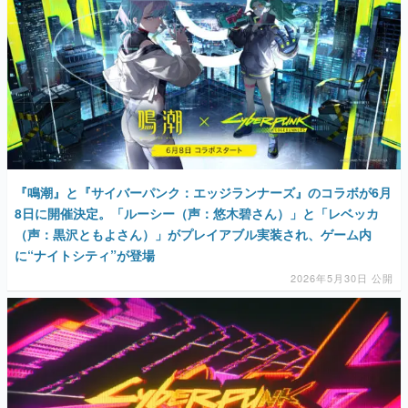
『鳴潮』と『サイバーパンク：エッジランナーズ』のコラボが6月
8日に開催決定。「ルーシー（声：悠木碧さん）」と「レベッカ
（声：黒沢ともよさん）」がプレイアブル実装され、ゲーム内
に“ナイトシティ”が登場
2026年5月30日 公開