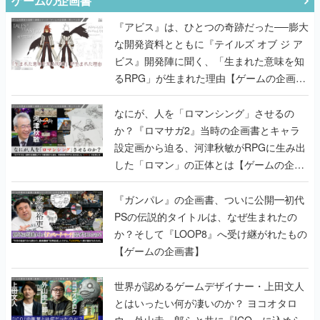
ゲームの企画書
『アビス』は、ひとつの奇跡だった──膨大
な開発資料とともに『テイルズ オブ ジ ア
ビス』開発陣に聞く、「生まれた意味を知
るRPG」が生まれた理由【ゲームの企画
書】
なにが、人を「ロマンシング」させるの
か？『ロマサガ2』当時の企画書とキャラ
設定画から迫る、河津秋敏がRPGに生み出
した「ロマン」の正体とは【ゲームの企画
書】
『ガンパレ』の企画書、ついに公開━初代
PSの伝説的タイトルは、なぜ生まれたの
か？そして『LOOP8』へ受け継がれたもの
【ゲームの企画書】
世界が認めるゲームデザイナー・上田文人
とはいったい何が凄いのか？ ヨコオタロ