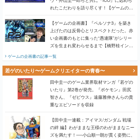
ウ・外山圭一郎らと共に『ICO』に込めら
れたこだわりを語り尽くす！【ゲームの企
画書】
【ゲームの企画書】『ペルソナ3』を築き
上げたのは反骨心とリスペクトだった。赤
い企画書のもとに集った“愚連隊”がシリー
ズを生まれ変わらせるまで【橋野桂インタ
ビュー】
ゲームの企画書
の記事一覧
若ゲのいたり〜ゲームクリエイターの青春〜
田中圭一のゲーム業界取材マンガ『若ゲの
いたり』第2巻が発売。『ポケモン』田尻
智さん、『ゼビウス』遠藤雅伸さんらの貴
重なエピソードを収録
【田中圭一連載：アイマス/ガンダム 戦場
の絆 編】わがままな王様のわがままなニー
ズを満たす！──小山順一朗が貫く姿勢に、