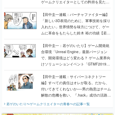
ゲームクリエイターとしての矜持を見た
【若ゲのいたり最終回】
【田中圭一連載：バーチャファイター編】
「新しい3D表現のために、軍事技術を採り
入れたい」世界情勢を味方につけて、ゲー
ムに革命をもたらした鈴木 裕の功績【若ゲ
のいたり】
【田中圭一：若ゲのいたり】ゲーム開発統
合環境「Unreal Engine」最新バージョン
で、開発環境はどう変わる？ ゲーム業界向
けソリューションイベント「GTMF2019」
に行って、より理解を深めよう【PR】
【田中圭一連載：サイバーコネクトツー
編】すべての責任はオレが取る。だから、
付いてきてくれないか──男の熱意はチーム
解散の危機を救い、『.hack』成功の活路を
開く。業界の快男児・松山 洋に流れる血は
若ゲのいたり〜ゲームクリエイターの青春〜
の記事一覧
『少年ジャンプ』色だった【若ゲのいた
り】