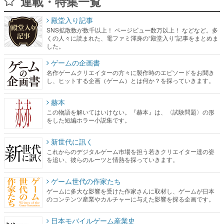
連載・特集一覧
殿堂入り記事
SNS拡散数が数千以上！ ページビュー数万以上！ などなど。多
くの人々に読まれた、電ファミ渾身の“殿堂入り”記事をまとめま
した。
ゲームの企画書
名作ゲームクリエイターの方々に製作時のエピソードをお聞き
し、ヒットする企画（ゲーム）とは何か？を探っていきます。
赫本
この物語を解いてはいけない。『赫本』は、〈試験問題〉の形
をした短編ホラー小説集です。
新世代に訊く
これからのデジタルゲーム市場を担う若きクリエイター達の姿
を追い、彼らのルーツと情熱を探っていきます。
ゲーム世代の作家たち
ゲームに多大な影響を受けた作家さんに取材し、ゲームが日本
のコンテンツ産業やカルチャーに与えた影響を探る企画です。
日本モバイルゲーム産業史