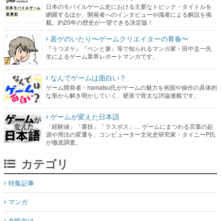
日本のモバイルゲーム史における主要なトピック・タイトルを
網羅するほか、開発者へのインタビューや識者による解説を掲
載。約20年の歴史が一望できる決定版！
若ゲのいたり〜ゲームクリエイターの青春〜
『うつヌケ』『ペンと箸』等で知られるマンガ家・田中圭一先
生によるゲーム業界レポートマンガです。
なんでゲームは面白い？
ゲーム開発者・hamatsu氏がゲームの魅力を画面や操作の具体的
な形から解き明かしていく、硬派で骨太な評論連載です。
ゲームが変えた日本語
「経験値」「裏技」「ラスボス」… ゲームにまつわる言葉の起
源や用法の変遷を、コンピューター文化史研究家・タイニーP氏
が徹底調査。
カテゴリ
特集記事
マンガ
女性向け