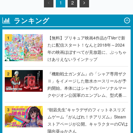
1
2
ランキング
1
【無料】プリキュア映画4作品がTVerで新
たに配信スタート！なんと2018年～2024
年の映画ほぼすべてが見放題に、ぶっちゃ
けありえないラインナップ
2
『機動戦士ガンダム』の「シャア専用ザク
Ⅱ」をイメージした散水ホースリールが予
約開始。本体にはシャアのパーソナルマー
クやジオン公国軍のエンブレム、型式番号
などを配置
3
“朝凪先生”キャラデザのフィットネスリズ
ムゲーム『がんばれ！チアリズム』Steam
ストアページが公開。キャラクターのCVは
陽向葵ゅかさん