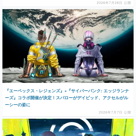
2026年7月28日 公開
マンガ
女性向け
アプリレビュー
その他
電ファミニコゲーマーとは？
運営：株式会社マレ
『エーペックス・レジェンズ』×『サイバーパンク: エッジランナ
ーズ』コラボ開催が決定！スパローがデイビッド、アクセルがル
ーシーの姿に
2026年7月7日 公開