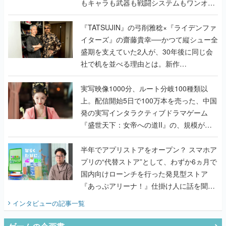
もキャラも武器も戦闘システムもワンオフ
で作り込まれた理由を両ディレクターに聞
く
『TATSUJIN』の弓削雅稔×『ライデンファ
イターズ』の齋藤貴幸──かつて縦シュー全
盛期を支えていた2人が、30年後に同じ会
社で机を並べる理由とは。新作
『TATSUJIN EXTREME』で初タッグを組
んだレジェンド2人に訊く開発秘話
実写映像1000分、ルート分岐100種類以
上。配信開始5日で100万本を売った、中国
発の実写インタラクティブドラマゲーム
『盛世天下：女帝への道II』の、規模が違
うこだわりをプロデューサーに聞いた
半年でアプリストアをオープン？ スマホア
プリの“代替ストア”として、わずか6ヵ月で
国内向けローンチを行った発見型ストア
『あっぷアリーナ！』仕掛け人に話を聞い
てみた
インタビュー
の記事一覧