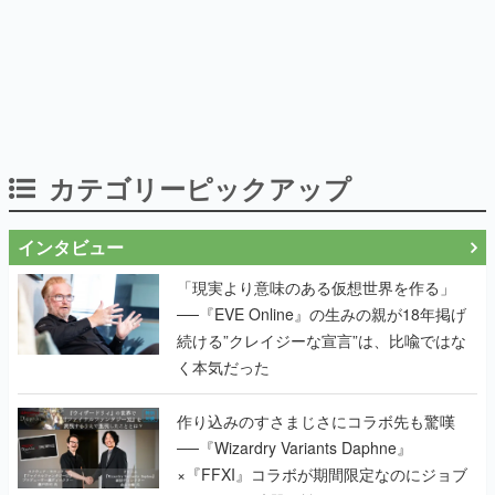
カテゴリーピックアップ
インタビュー
「現実より意味のある仮想世界を作る」
──『EVE Online』の生みの親が18年掲げ
続ける”クレイジーな宣言”は、比喩ではな
く本気だった
作り込みのすさまじさにコラボ先も驚嘆
──『Wizardry Variants Daphne』
×『FFXI』コラボが期間限定なのにジョブ