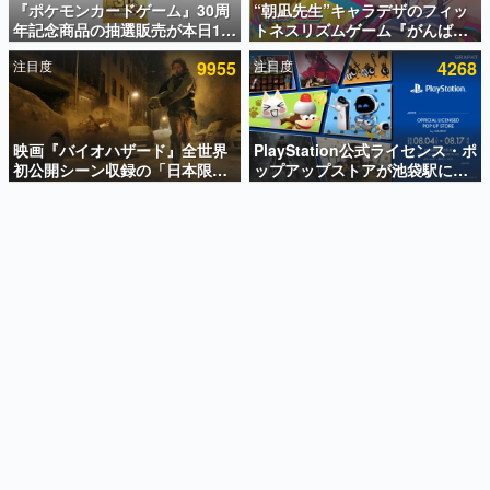
『ポケモンカードゲーム』30周
“朝凪先生”キャラデザのフィッ
年記念商品の抽選販売が本日12
トネスリズムゲーム『がんば
インタビュー
時より開始。拡張パック「30th
れ！チアリズム』Steamストア
注目度
9955
注目度
4268
CELEBRATION」のボックス
ページが公開。キャラクターの
連載・特集一覧
に、「プレミアムデッキセット
CVは陽向葵ゅかさん
エーフィ・ブラッキー」
殿堂入り記事
「FUTURISTIC BOX」の計3商
SNS拡散数が数千以上！ ページビュー数万以上！ などな
品
映画『バイオハザード』全世界
PlayStation公式ライセンス・ポ
ど。多くの人々に読まれた、電ファミ渾身の“殿堂入り”記
初公開シーン収録の「日本限
ップアップストアが池袋駅にて
事をまとめました。
定」予告映像が解禁。バイオの
期間限定で開催。夏のアパレル
日（8月10日）にあわせて、
や『ブラッドボーン』の新作ア
ゲームの企画書
「ラクーンシティ総合病院」へ
イテムが登場
名作ゲームクリエイターの方々に製作時のエピソードをお
聞きし、ヒットする企画（ゲーム）とは何か？を探ってい
行く配達人の姿が披露
きます。
赫本
この物語を解いてはいけない。『赫本』は、〈試験問題〉
の形をした短編ホラー小説集です。
新世代に訊く
これからのデジタルゲーム市場を担う若きクリエイター達
の姿を追い、彼らのルーツと情熱を探っていきます。
ゲーム世代の作家たち
ゲームに多大な影響を受けた作家さんに取材し、ゲームが