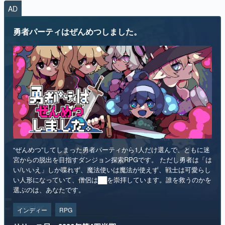
AD
勇者パーティはぜんめつしました。
“ぜんめつ”してしまった勇者パーティから1人だけ選んで、ともに迷
宮からの脱出を目指すダンジョン探索RPGです。 ただし勇者は「は
い/いいえ」しか喋れず、魔法使いは魔法が使えず、戦士は可愛らし
い人形になっていて、僧侶は██を崇拝しています。誰を救うのかを
選ぶのは、あなたです。
インディー
RPG