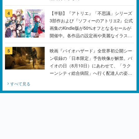
4
【半額】『アトリエ』「不思議」シリーズ
3部作および『ソフィーのアトリエ2』公式
画集のKindle版が50%オフとなるセールが
開催中。各作品の設定画や美麗なイラスト
の数々をふんだんに収録
5
映画『バイオハザード』全世界初公開シー
ン収録の「日本限定」予告映像が解禁。バ
イオの日（8月10日）にあわせて、「ラク
ーンシティ総合病院」へ行く配達人の姿が
披露
すべて見る