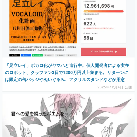
マンガ
女性向け
アプリレビュー
その他
電ファミニコゲーマーとは？
「足立レイ」ボカロ化がヤマハと進行中。個人開発者による実在
のロボット、クラファン3日で1200万円以上集まる。リターンに
運営：株式会社マレ
は限定の缶バッジやぬいぐるみ、アクリルスタンドなどが用意
2025年12月4日 公開