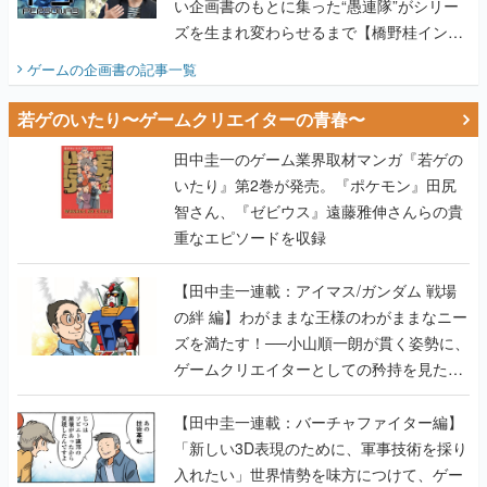
い企画書のもとに集った“愚連隊”がシリー
ズを生まれ変わらせるまで【橋野桂インタ
ビュー】
ゲームの企画書
の記事一覧
若ゲのいたり〜ゲームクリエイターの青春〜
田中圭一のゲーム業界取材マンガ『若ゲの
いたり』第2巻が発売。『ポケモン』田尻
智さん、『ゼビウス』遠藤雅伸さんらの貴
重なエピソードを収録
【田中圭一連載：アイマス/ガンダム 戦場
の絆 編】わがままな王様のわがままなニー
ズを満たす！──小山順一朗が貫く姿勢に、
ゲームクリエイターとしての矜持を見た
【若ゲのいたり最終回】
【田中圭一連載：バーチャファイター編】
「新しい3D表現のために、軍事技術を採り
入れたい」世界情勢を味方につけて、ゲー