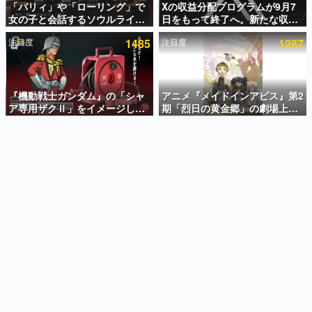
「パリィ」や「ローリング」で
Xの収益分配プログラムが9月7
女の子と会話するソウルライク
日をもって終了へ。新たな収益
インタビュー
恋愛ゲーム『小早川さんはソウ
化制度「Original Content
注目度
1485
注目度
1287
ルライク』無料公開。返事に失
Rewards Program」を発表
連載・特集一覧
敗すると「YOU DIED」
殿堂入り記事
SNS拡散数が数千以上！ ページビュー数万以上！ などな
『機動戦士ガンダム』の「シャ
アニメ『メイドインアビス』第2
ど。多くの人々に読まれた、電ファミ渾身の“殿堂入り”記
ア専用ザクⅡ」をイメージした
期「烈日の黄金郷」の劇場上映
事をまとめました。
散水ホースリールが予約開始。
が決定！レグ役・伊瀬茉莉也さ
本体にはシャアのパーソナルマ
んらが登壇する舞台挨拶も実施
ゲームの企画書
ークやジオン公国軍のエンブレ
名作ゲームクリエイターの方々に製作時のエピソードをお
聞きし、ヒットする企画（ゲーム）とは何か？を探ってい
ム、型式番号などを配置
きます。
赫本
この物語を解いてはいけない。『赫本』は、〈試験問題〉
の形をした短編ホラー小説集です。
新世代に訊く
これからのデジタルゲーム市場を担う若きクリエイター達
の姿を追い、彼らのルーツと情熱を探っていきます。
ゲーム世代の作家たち
ゲームに多大な影響を受けた作家さんに取材し、ゲームが