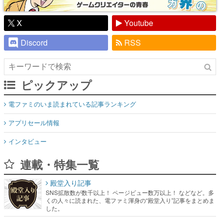
X
Youtube
Discord
RSS
ピックアップ
電ファミのいま読まれている記事ランキング
アプリセール情報
インタビュー
連載・特集一覧
殿堂入り記事
SNS拡散数が数千以上！ ページビュー数万以上！ などなど。多
くの人々に読まれた、電ファミ渾身の“殿堂入り”記事をまとめま
した。