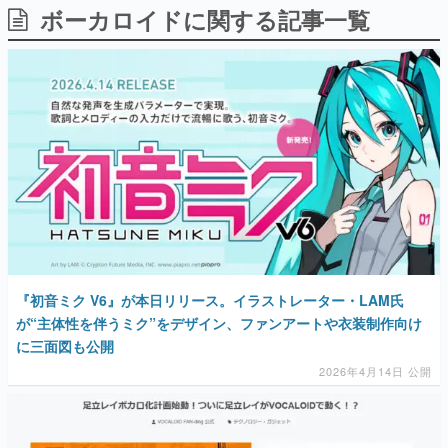
ボーカロイドに関する記事一覧
日本のコンテンツ産業やカルチャーに与えた影響を探る企
画です。
日本モバイルゲーム産業史
日本のモバイルゲーム史における主要なトピック・タイト
ルを網羅するほか、開発者へのインタビューや識者による
解説を掲載。約20年の歴史が一望できる決定版！
若ゲのいたり〜ゲームクリエイターの青春〜
『うつヌケ』『ペンと箸』等で知られるマンガ家・田中圭
一先生によるゲーム業界レポートマンガです。
なんでゲームは面白い？
ゲーム開発者・hamatsu氏がゲームの魅力を画面や操作の
具体的な形から解き明かしていく、硬派で骨太な評論連載
です。
『初音ミク V6』が本日リリース。イラストレーター・LAM氏
ゲームが変えた日本語
が“主体性を伴うミク”をデザイン、ファンアートや衣装制作向け
「経験値」「裏技」「ラスボス」… ゲームにまつわる言葉
の起源や用法の変遷を、コンピューター文化史研究家・タ
に三面図も公開
イニーP氏が徹底調査。
2026年4月14日 公開
カテゴリ
特集記事