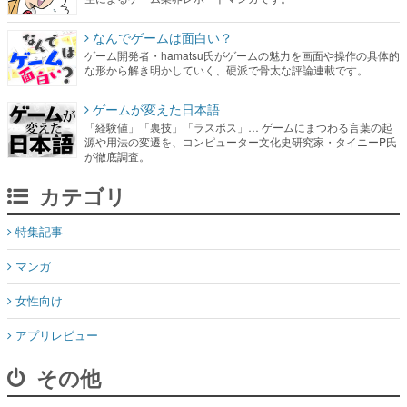
なんでゲームは面白い？
ゲーム開発者・hamatsu氏がゲームの魅力を画面や操作の具体的
な形から解き明かしていく、硬派で骨太な評論連載です。
ゲームが変えた日本語
「経験値」「裏技」「ラスボス」… ゲームにまつわる言葉の起
源や用法の変遷を、コンピューター文化史研究家・タイニーP氏
が徹底調査。
カテゴリ
特集記事
マンガ
女性向け
アプリレビュー
その他