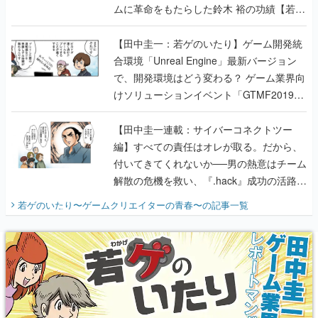
ムに革命をもたらした鈴木 裕の功績【若ゲ
のいたり】
【田中圭一：若ゲのいたり】ゲーム開発統
合環境「Unreal Engine」最新バージョン
で、開発環境はどう変わる？ ゲーム業界向
けソリューションイベント「GTMF2019」
に行って、より理解を深めよう【PR】
【田中圭一連載：サイバーコネクトツー
編】すべての責任はオレが取る。だから、
付いてきてくれないか──男の熱意はチーム
解散の危機を救い、『.hack』成功の活路を
開く。業界の快男児・松山 洋に流れる血は
若ゲのいたり〜ゲームクリエイターの青春〜
の記事一覧
『少年ジャンプ』色だった【若ゲのいた
り】