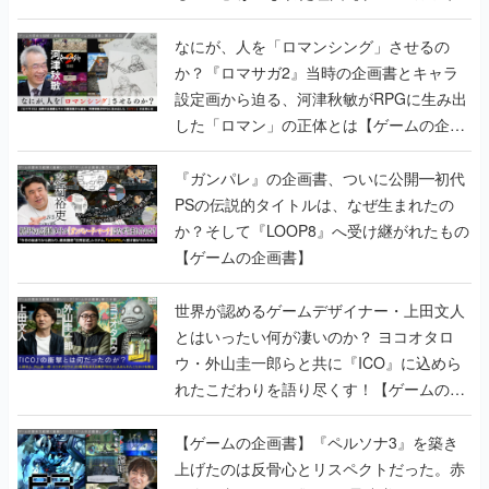
書】
なにが、人を「ロマンシング」させるの
か？『ロマサガ2』当時の企画書とキャラ
設定画から迫る、河津秋敏がRPGに生み出
した「ロマン」の正体とは【ゲームの企画
書】
『ガンパレ』の企画書、ついに公開━初代
PSの伝説的タイトルは、なぜ生まれたの
か？そして『LOOP8』へ受け継がれたもの
【ゲームの企画書】
世界が認めるゲームデザイナー・上田文人
とはいったい何が凄いのか？ ヨコオタロ
ウ・外山圭一郎らと共に『ICO』に込めら
れたこだわりを語り尽くす！【ゲームの企
画書】
【ゲームの企画書】『ペルソナ3』を築き
上げたのは反骨心とリスペクトだった。赤