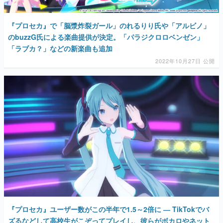
『プロセカ』で「脳漿炸裂ガール」のれるりり氏や「アルビノ」
のbuzzG氏による楽曲提供が決定。「パラジクロロベンゼン」
「ラブカ？」などの新楽曲も追加
2022年10月27日 公開
『プロセカ』ユーザー数がこの半年で1.5～2倍に ― TikTokでバ
ズるなどして高校生がこぞってプレイし、彼らがボカロやネット