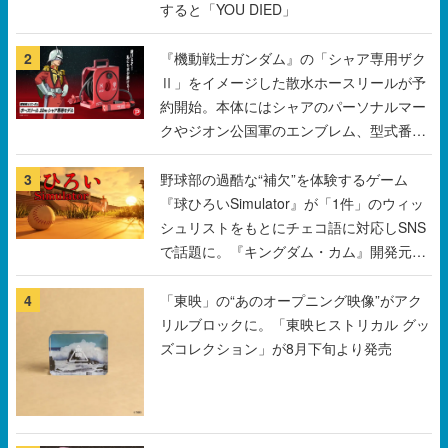
すると「YOU DIED」
2
『機動戦士ガンダム』の「シャア専用ザク
Ⅱ」をイメージした散水ホースリールが予
約開始。本体にはシャアのパーソナルマー
クやジオン公国軍のエンブレム、型式番号
などを配置
3
野球部の過酷な“補欠”を体験するゲーム
『球ひろいSimulator』が「1件」のウィッ
シュリストをもとにチェコ語に対応しSNS
で話題に。『キングダム・カム』開発元や
チェコのプロ野球選手から称賛の声
4
「東映」の“あのオープニング映像”がアク
リルブロックに。「東映ヒストリカル グッ
ズコレクション」が8月下旬より発売