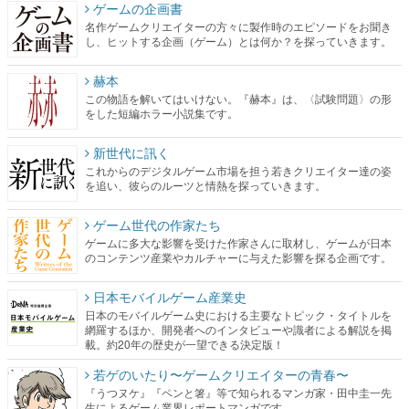
ゲームの企画書
名作ゲームクリエイターの方々に製作時のエピソードをお聞き
し、ヒットする企画（ゲーム）とは何か？を探っていきます。
赫本
この物語を解いてはいけない。『赫本』は、〈試験問題〉の形
をした短編ホラー小説集です。
新世代に訊く
これからのデジタルゲーム市場を担う若きクリエイター達の姿
を追い、彼らのルーツと情熱を探っていきます。
ゲーム世代の作家たち
ゲームに多大な影響を受けた作家さんに取材し、ゲームが日本
のコンテンツ産業やカルチャーに与えた影響を探る企画です。
日本モバイルゲーム産業史
日本のモバイルゲーム史における主要なトピック・タイトルを
網羅するほか、開発者へのインタビューや識者による解説を掲
載。約20年の歴史が一望できる決定版！
若ゲのいたり〜ゲームクリエイターの青春〜
『うつヌケ』『ペンと箸』等で知られるマンガ家・田中圭一先
生によるゲーム業界レポートマンガです。