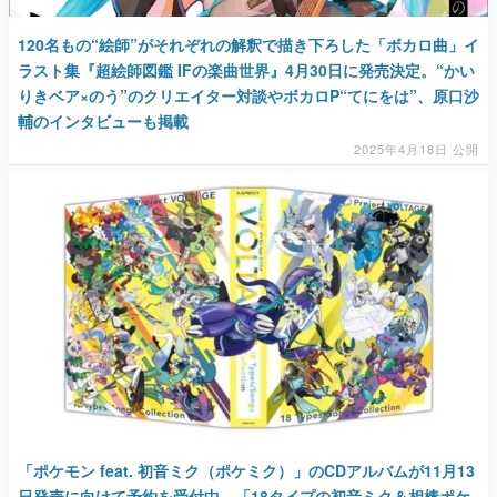
120名もの“絵師”がそれぞれの解釈で描き下ろした「ボカロ曲」イ
ラスト集『超絵師図鑑 IFの楽曲世界』4月30日に発売決定。“かい
りきベア×のう”のクリエイター対談やボカロP“てにをは”、原口沙
輔のインタビューも掲載
2025年4月18日 公開
「ポケモン feat. 初音ミク（ポケミク）」のCDアルバムが11月13
日発売に向けて予約を受付中。「18タイプの初音ミク＆相棒ポケ