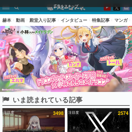
広告をスキップ
赫本
動画
殿堂入り記事
インタビュー
特集記事
マンガ
いま読まれている記事
ピックアップ
注目度
3498
注目度
2574
電ファミのいま読まれている記事ランキング
アプリセール情報