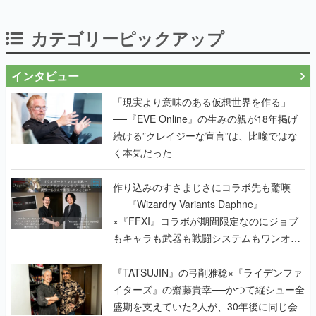
カテゴリーピックアップ
インタビュー
「現実より意味のある仮想世界を作る」
──『EVE Online』の生みの親が18年掲げ
続ける”クレイジーな宣言”は、比喩ではな
く本気だった
作り込みのすさまじさにコラボ先も驚嘆
──『Wizardry Variants Daphne』
×『FFXI』コラボが期間限定なのにジョブ
もキャラも武器も戦闘システムもワンオフ
で作り込まれた理由を両ディレクターに聞
く
『TATSUJIN』の弓削雅稔×『ライデンファ
イターズ』の齋藤貴幸──かつて縦シュー全
盛期を支えていた2人が、30年後に同じ会