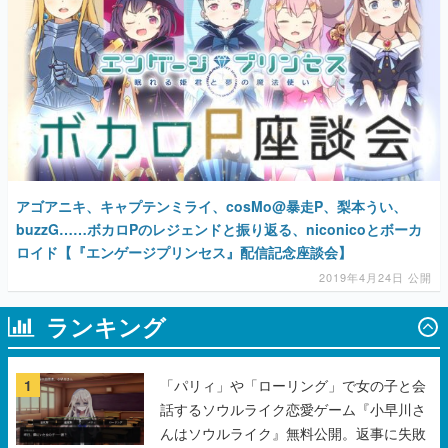
アゴアニキ、キャプテンミライ、cosMo@暴走P、梨本うい、
buzzG……ボカロPのレジェンドと振り返る、niconicoとボーカ
ロイド【『エンゲージプリンセス』配信記念座談会】
2019年4月24日 公開
ランキング
1
「パリィ」や「ローリング」で女の子と会
話するソウルライク恋愛ゲーム『小早川さ
んはソウルライク』無料公開。返事に失敗