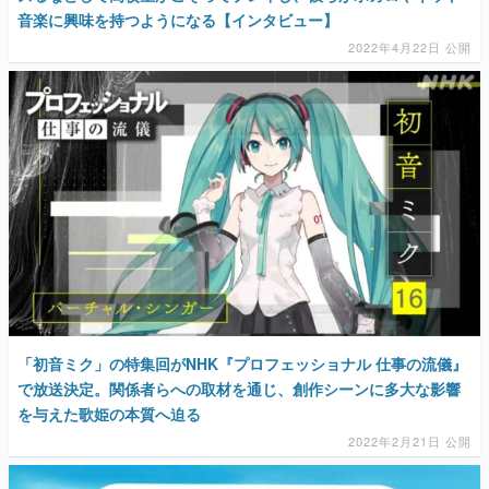
音楽に興味を持つようになる【インタビュー】
2022年4月22日 公開
「初音ミク」の特集回がNHK『プロフェッショナル 仕事の流儀』
で放送決定。関係者らへの取材を通じ、創作シーンに多大な影響
を与えた歌姫の本質へ迫る
2022年2月21日 公開