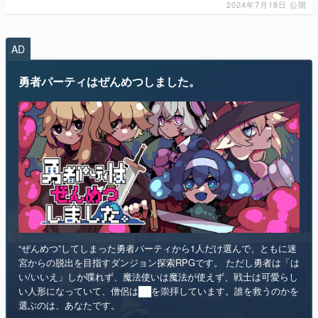
2024年7月18日 公開
AD
勇者パーティはぜんめつしました。
“ぜんめつ”してしまった勇者パーティから1人だけ選んで、ともに迷
宮からの脱出を目指すダンジョン探索RPGです。 ただし勇者は「は
い/いいえ」しか喋れず、魔法使いは魔法が使えず、戦士は可愛らし
い人形になっていて、僧侶は██を崇拝しています。誰を救うのかを
選ぶのは、あなたです。