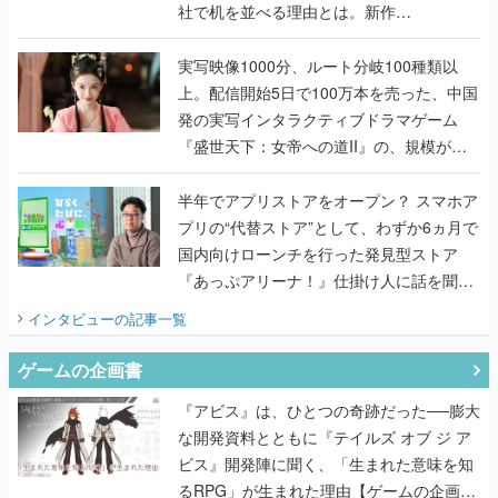
社で机を並べる理由とは。新作
『TATSUJIN EXTREME』で初タッグを組
んだレジェンド2人に訊く開発秘話
実写映像1000分、ルート分岐100種類以
上。配信開始5日で100万本を売った、中国
発の実写インタラクティブドラマゲーム
『盛世天下：女帝への道II』の、規模が違
うこだわりをプロデューサーに聞いた
半年でアプリストアをオープン？ スマホア
プリの“代替ストア”として、わずか6ヵ月で
国内向けローンチを行った発見型ストア
『あっぷアリーナ！』仕掛け人に話を聞い
てみた
インタビュー
の記事一覧
ゲームの企画書
『アビス』は、ひとつの奇跡だった──膨大
な開発資料とともに『テイルズ オブ ジ ア
ビス』開発陣に聞く、「生まれた意味を知
るRPG」が生まれた理由【ゲームの企画