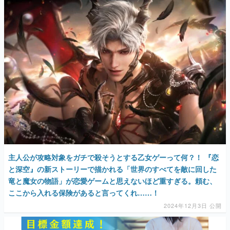
主人公が攻略対象をガチで殺そうとする乙女ゲーって何？！ 『恋
と深空』の新ストーリーで描かれる「世界のすべてを敵に回した
竜と魔女の物語」が恋愛ゲームと思えないほど重すぎる。頼む、
ここから入れる保険があると言ってくれ……！
2024年12月3日 公開