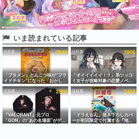
インタビュー
連載・特集一覧
殿堂入り記事
いま読まれている記事
SNS拡散数が数千以上！ ページビュー数万以上！ などな
ど。多くの人々に読まれた、電ファミ渾身の“殿堂入り”記
事をまとめました。
注目度
2849
注目度
2805
ゲームの企画書
名作ゲームクリエイターの方々に製作時のエピソードをお
聞きし、ヒットする企画（ゲーム）とは何か？を探ってい
「ブタメン」とんこつ味が“フラ
「オイイイイイ！？」系ツッコ
きます。
イドチキン”になった「おかしな
ミ女子が攻略対象の恋愛ノベル
赫本
チキン」が登場。8月11日より
ゲーム『美術部カノジョ』
この物語を解いてはいけない。『赫本』は、〈試験問題〉
注目度
2508
注目度
2453
全国のセブンイレブンで順次発
Steamストアページが公開。
の形をした短編ホラー小説集です。
売、 「ブタメンくん」がデザイ
「お前らーそろそろ自重しろ
ンされた専用袋が先着でついて
ー？＾＾」暗黒微笑の夢女子
くるキャンペーンも実施
や、萌え声不思議ちゃん女子と
新世代に訊く
青春を謳歌
『VALORANT』元プロ
「ドラえもん」描き下ろしカバ
これからのデジタルゲーム市場を担う若きクリエイター達
の姿を追い、彼らのルーツと情熱を探っていきます。
「GON」の“あの名場面”がデザ
ーが初回限定で付属する『地球
インされた新作グッズが本日8月
の歩き方 川崎市』が8月6日に発
5日より期間限定で発売。Tシャ
売。全400ページの大ボリュー
ゲーム世代の作家たち
ツやコインケース、アクキーな
ム
ゲームに多大な影響を受けた作家さんに取材し、ゲームが