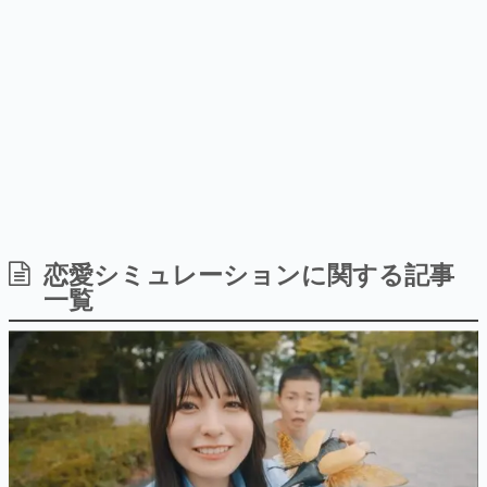
どが全品受注生産で登場、過去
日本のコンテンツ産業やカルチャーに与えた影響を探る企
に発売したグッズの再販も
画です。
日本モバイルゲーム産業史
日本のモバイルゲーム史における主要なトピック・タイト
ルを網羅するほか、開発者へのインタビューや識者による
解説を掲載。約20年の歴史が一望できる決定版！
若ゲのいたり〜ゲームクリエイターの青春〜
『うつヌケ』『ペンと箸』等で知られるマンガ家・田中圭
一先生によるゲーム業界レポートマンガです。
なんでゲームは面白い？
ゲーム開発者・hamatsu氏がゲームの魅力を画面や操作の
恋愛シミュレーションに関する記事
具体的な形から解き明かしていく、硬派で骨太な評論連載
一覧
です。
ゲームが変えた日本語
「経験値」「裏技」「ラスボス」… ゲームにまつわる言葉
の起源や用法の変遷を、コンピューター文化史研究家・タ
イニーP氏が徹底調査。
カテゴリ
特集記事