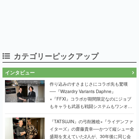
カテゴリーピックアップ
インタビュー
作り込みのすさまじさにコラボ先も驚嘆
──『Wizardry Variants Daphne』
×『FFXI』コラボが期間限定なのにジョブ
もキャラも武器も戦闘システムもワンオフ
で作り込まれた理由を両ディレクターに聞
く
『TATSUJIN』の弓削雅稔×『ライデンファ
イターズ』の齋藤貴幸──かつて縦シュー全
盛期を支えていた2人が、30年後に同じ会