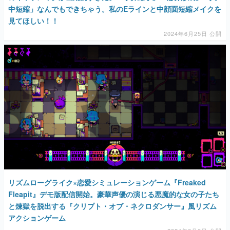
中短縮」なんでもできちゃう。私のEラインと中顔面短縮メイクを
見てほしい！！
2024年6月25日 公開
リズムローグライク×恋愛シミュレーションゲーム『Freaked
Fleapit』デモ版配信開始。豪華声優の演じる悪魔的な女の子たち
と煉獄を脱出する『クリプト・オブ・ネクロダンサー』風リズム
アクションゲーム