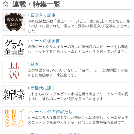
連載・特集一覧
殿堂入り記事
SNS拡散数が数千以上！ ページビュー数万以上！ などなど。多
くの人々に読まれた、電ファミ渾身の“殿堂入り”記事をまとめま
した。
ゲームの企画書
名作ゲームクリエイターの方々に製作時のエピソードをお聞き
し、ヒットする企画（ゲーム）とは何か？を探っていきます。
赫本
この物語を解いてはいけない。『赫本』は、〈試験問題〉の形
をした短編ホラー小説集です。
新世代に訊く
これからのデジタルゲーム市場を担う若きクリエイター達の姿
を追い、彼らのルーツと情熱を探っていきます。
ゲーム世代の作家たち
ゲームに多大な影響を受けた作家さんに取材し、ゲームが日本
のコンテンツ産業やカルチャーに与えた影響を探る企画です。