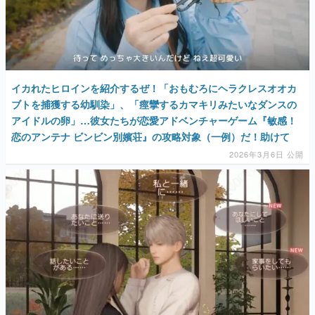
マンガ
女性向け
アプリレビュー
イカれたヒロインを紹介するぜ！「おもむろにヘラクレスオオカ
ブトを捕獲する幼馴染」、「痙攣するカマキリみたいなダンスの
その他
アイドルの卵」…彼女たちが恋愛アドベンチャーゲーム『敏感！
恋のアンテナ ビンビン別嬪荘』の攻略対象（一例）だ！助けて
電ファミニコゲーマーとは？
2026年3月6日 公開
運営：株式会社マレ