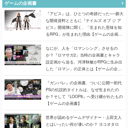
ゲームの企画書
『アビス』は、ひとつの奇跡だった──膨大
な開発資料とともに『テイルズ オブ ジ ア
ビス』開発陣に聞く、「生まれた意味を知
るRPG」が生まれた理由【ゲームの企画
書】
なにが、人を「ロマンシング」させるの
か？『ロマサガ2』当時の企画書とキャラ
設定画から迫る、河津秋敏がRPGに生み出
した「ロマン」の正体とは【ゲームの企画
書】
『ガンパレ』の企画書、ついに公開━初代
PSの伝説的タイトルは、なぜ生まれたの
か？そして『LOOP8』へ受け継がれたもの
【ゲームの企画書】
世界が認めるゲームデザイナー・上田文人
とはいったい何が凄いのか？ ヨコオタロ