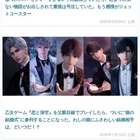
ない物語がお出しされて最後は号泣していた。もう感情がジェッ
トコースター
2025年9月26日 公開
乙女ゲーム『恋と深空』を父親目線でプレイしたら、ついに“娘の
結婚式”に参列することになった。わしの娘にふさわしい結婚相手
は、どいつだ！？
2025年7月16日 公開