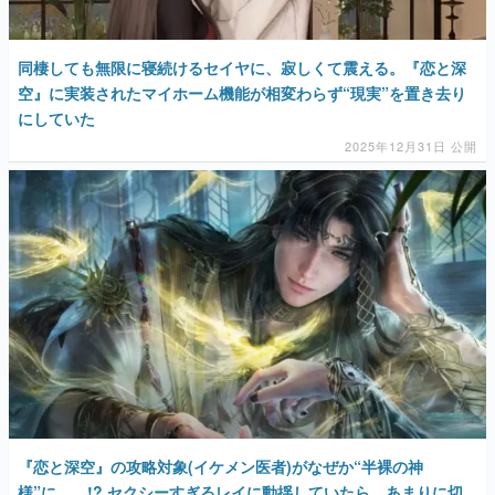
同棲しても無限に寝続けるセイヤに、寂しくて震える。『恋と深
空』に実装されたマイホーム機能が相変わらず“現実”を置き去り
にしていた
2025年12月31日 公開
『恋と深空』の攻略対象(イケメン医者)がなぜか“半裸の神
様”に……!? セクシーすぎるレイに動揺していたら、あまりに切