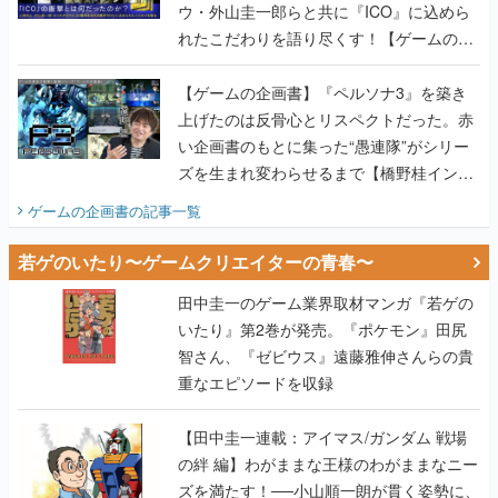
ウ・外山圭一郎らと共に『ICO』に込めら
れたこだわりを語り尽くす！【ゲームの企
画書】
【ゲームの企画書】『ペルソナ3』を築き
上げたのは反骨心とリスペクトだった。赤
い企画書のもとに集った“愚連隊”がシリー
ズを生まれ変わらせるまで【橋野桂インタ
ビュー】
ゲームの企画書
の記事一覧
若ゲのいたり〜ゲームクリエイターの青春〜
田中圭一のゲーム業界取材マンガ『若ゲの
いたり』第2巻が発売。『ポケモン』田尻
智さん、『ゼビウス』遠藤雅伸さんらの貴
重なエピソードを収録
【田中圭一連載：アイマス/ガンダム 戦場
の絆 編】わがままな王様のわがままなニー
ズを満たす！──小山順一朗が貫く姿勢に、