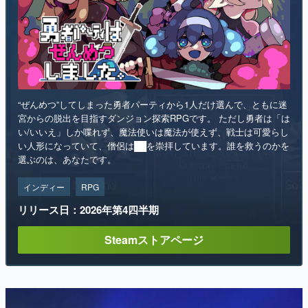
“ぜんめつ”してしまった勇者パーティから1人だけ選んで、ともに迷
宮からの脱出を目指すダンジョン探索RPGです。 ただし勇者は「は
い/いいえ」しか喋れず、魔法使いは魔法が使えず、戦士は可愛らし
い人形になっていて、僧侶は██を崇拝しています。誰を救うのかを
選ぶのは、あなたです。
インディー
RPG
リリース日：2026年第4四半期
Steamストアページ