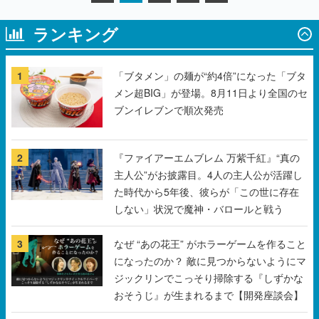
ランキング
1
「ブタメン」の麺が“約4倍”になった「ブタ
メン超BIG」が登場。8月11日より全国のセ
ブンイレブンで順次発売
2
『ファイアーエムブレム 万紫千紅』“真の
主人公”がお披露目。4人の主人公が活躍し
た時代から5年後、彼らが「この世に存在
しない」状況で魔神・バロールと戦う
3
なぜ “あの花王” がホラーゲームを作ること
になったのか？ 敵に見つからないようにマ
ジックリンでこっそり掃除する『しずかな
おそうじ』が生まれるまで【開発座談会】