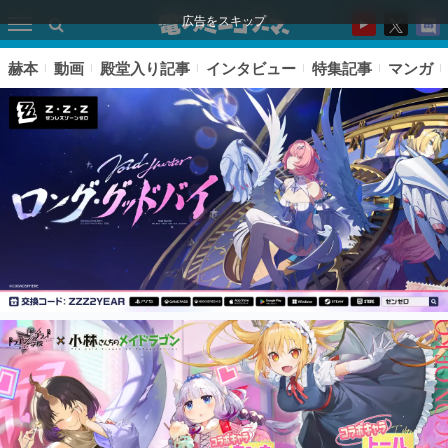
広告をスキップ
赫本
動画
殿堂入り記事
インタビュー
特集記事
マンガ
ピックアップ
電ファミのいま読まれている記事ランキング
アプリセール情報