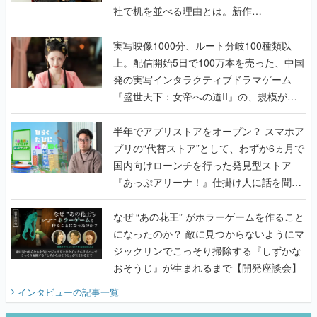
社で机を並べる理由とは。新作
『TATSUJIN EXTREME』で初タッグを組
んだレジェンド2人に訊く開発秘話
実写映像1000分、ルート分岐100種類以
上。配信開始5日で100万本を売った、中国
発の実写インタラクティブドラマゲーム
『盛世天下：女帝への道II』の、規模が違
うこだわりをプロデューサーに聞いた
半年でアプリストアをオープン？ スマホア
プリの“代替ストア”として、わずか6ヵ月で
国内向けローンチを行った発見型ストア
『あっぷアリーナ！』仕掛け人に話を聞い
てみた
なぜ “あの花王” がホラーゲームを作ること
になったのか？ 敵に見つからないようにマ
ジックリンでこっそり掃除する『しずかな
おそうじ』が生まれるまで【開発座談会】
インタビュー
の記事一覧