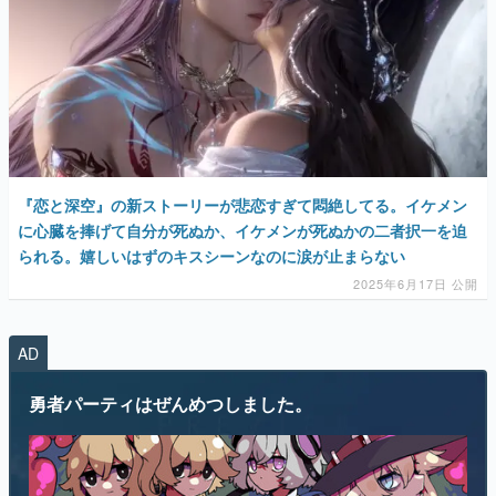
『恋と深空』の新ストーリーが悲恋すぎて悶絶してる。イケメン
に心臓を捧げて自分が死ぬか、イケメンが死ぬかの二者択一を迫
られる。嬉しいはずのキスシーンなのに涙が止まらない
2025年6月17日 公開
AD
勇者パーティはぜんめつしました。