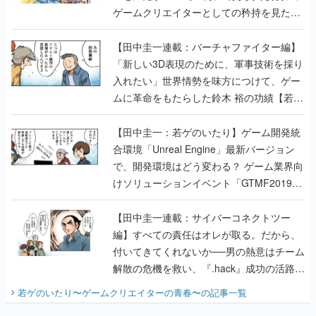
ゲームクリエイターとしての矜持を見た
【若ゲのいたり最終回】
【田中圭一連載：バーチャファイター編】
「新しい3D表現のために、軍事技術を採り
入れたい」世界情勢を味方につけて、ゲー
ムに革命をもたらした鈴木 裕の功績【若ゲ
のいたり】
【田中圭一：若ゲのいたり】ゲーム開発統
合環境「Unreal Engine」最新バージョン
で、開発環境はどう変わる？ ゲーム業界向
けソリューションイベント「GTMF2019」
に行って、より理解を深めよう【PR】
【田中圭一連載：サイバーコネクトツー
編】すべての責任はオレが取る。だから、
付いてきてくれないか──男の熱意はチーム
解散の危機を救い、『.hack』成功の活路を
開く。業界の快男児・松山 洋に流れる血は
若ゲのいたり〜ゲームクリエイターの青春〜
の記事一覧
『少年ジャンプ』色だった【若ゲのいた