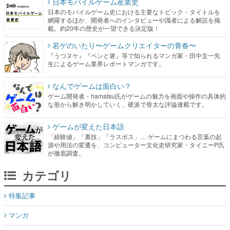
日本モバイルゲーム産業史
日本のモバイルゲーム史における主要なトピック・タイトルを
網羅するほか、開発者へのインタビューや識者による解説を掲
載。約20年の歴史が一望できる決定版！
若ゲのいたり〜ゲームクリエイターの青春〜
『うつヌケ』『ペンと箸』等で知られるマンガ家・田中圭一先
生によるゲーム業界レポートマンガです。
なんでゲームは面白い？
ゲーム開発者・hamatsu氏がゲームの魅力を画面や操作の具体的
な形から解き明かしていく、硬派で骨太な評論連載です。
ゲームが変えた日本語
「経験値」「裏技」「ラスボス」… ゲームにまつわる言葉の起
源や用法の変遷を、コンピューター文化史研究家・タイニーP氏
が徹底調査。
カテゴリ
特集記事
マンガ