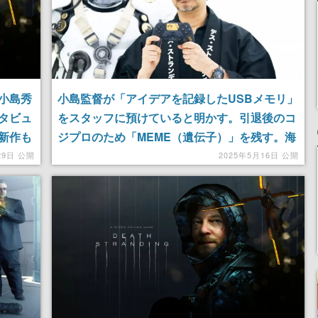
小島秀
小島監督が「アイデアを記録したUSBメモリ」
タビュ
をスタッフに預けていると明かす。引退後のコ
新作も
ジプロのため「MEME（遺伝子）」を残す。海
待が高
外誌のインタビューにて
29日 公開
2025年5月16日 公開