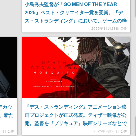
小島秀夫監督が「GQ MEN OF THE YEAR
2025」ベスト・クリエイター賞を受賞。『デ
ス・ストランディング』において、ゲームの枠
組みを超えた革新的なエンターテインメントの
2025年11月28日 公開
創造が高く評価。その年に圧倒的な活躍を見せ
た人々を讃えるアワード
『デス・ストランディング』アニメーション映
アカウ
画プロジェクトが正式発表。ティザー映像が公
、新た
開。監督を『プリキュア』映画シリーズなとで
知られる宮本浩史氏、脚本を『プリズナーズ』
2025年9月23日 公開
月8日 公開