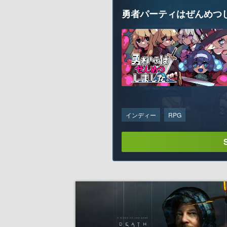
勇者パーティはぜんめつ
インディー
RPG