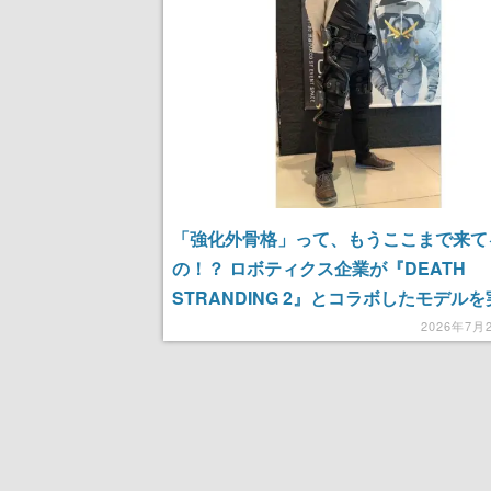
「強化外骨格」って、もうここまで来て
の！？ ロボティクス企業が『DEATH
STRANDING 2』とコラボしたモデル
装着できる体験会に行ってきた。動くた
2026年7月
ィンウィン音がして楽しくなっちゃう