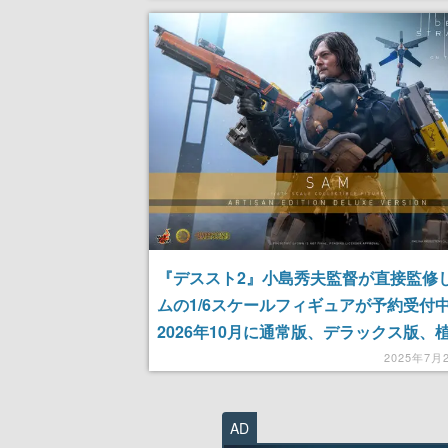
『デススト2』小島秀夫監督が直接監修
ムの1/6スケールフィギュアが予約受付
2026年10月に通常版、デラックス版、
の3形態で発売予定。全高約31cmで30
2025年7月
が可動するハイエンドな立体化
AD