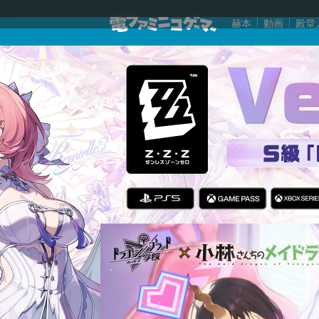
赫本
動画
殿堂