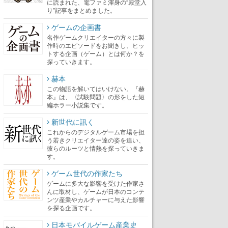
に読まれた、電ファミ渾身の“殿堂入
り”記事をまとめました。
ゲームの企画書
名作ゲームクリエイターの方々に製
作時のエピソードをお聞きし、ヒッ
トする企画（ゲーム）とは何か？を
探っていきます。
赫本
この物語を解いてはいけない。『赫
本』は、〈試験問題〉の形をした短
編ホラー小説集です。
新世代に訊く
これからのデジタルゲーム市場を担
う若きクリエイター達の姿を追い、
彼らのルーツと情熱を探っていきま
す。
ゲーム世代の作家たち
ゲームに多大な影響を受けた作家さ
んに取材し、ゲームが日本のコンテ
ンツ産業やカルチャーに与えた影響
を探る企画です。
日本モバイルゲーム産業史