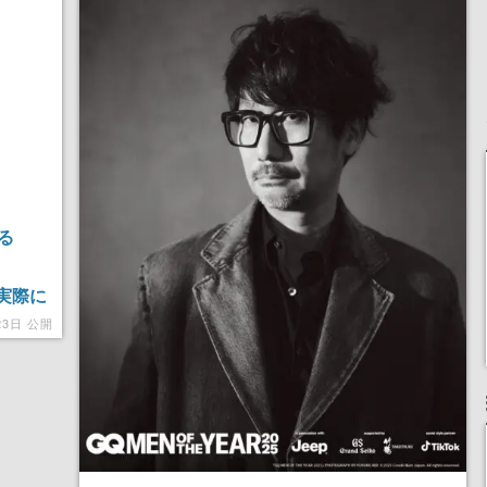
記念したキャンペーン
る
を実際に
びにウ
23日 公開