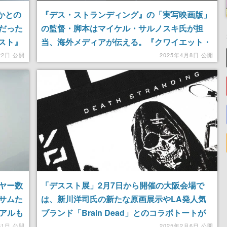
誰かとの
『デス・ストランディング』の「実写映画版」
だった
の監督・脚本はマイケル・サルノスキ氏が担
スト』
当、海外メディアが伝える。『クワイエット・
プレイス:DAY 1』の監督として知られる
22日 公開
2025年4月8日 公開
ヤー数
「デススト展」2月7日から開催の大阪会場で
のサムた
は、新川洋司氏の新たな原画展示やLA発人気
ュアルも
ブランド「Brain Dead」とのコラボトートが
登場。ゲーム内でおなじみのビール「Timefall
31日 公開
2025年2月6日 公開