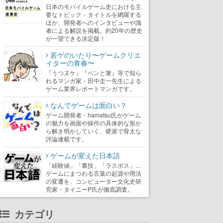
日本のモバイルゲーム史における主
要なトピック・タイトルを網羅する
ほか、開発者へのインタビューや識
者による解説を掲載。約20年の歴史
が一望できる決定版！
若ゲのいたり〜ゲームクリエ
イターの青春〜
『うつヌケ』『ペンと箸』等で知ら
れるマンガ家・田中圭一先生による
ゲーム業界レポートマンガです。
なんでゲームは面白い？
ゲーム開発者・hamatsu氏がゲーム
の魅力を画面や操作の具体的な形か
ら解き明かしていく、硬派で骨太な
評論連載です。
ゲームが変えた日本語
「経験値」「裏技」「ラスボス」…
ゲームにまつわる言葉の起源や用法
の変遷を、コンピューター文化史研
究家・タイニーP氏が徹底調査。
カテゴリ