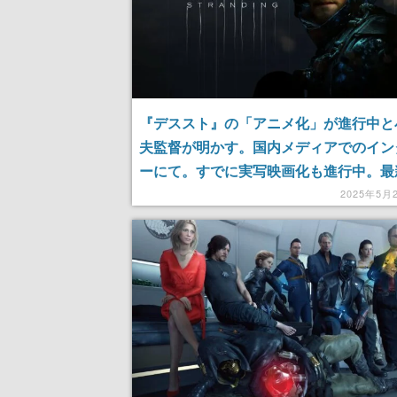
『デススト』の「アニメ化」が進行中と
夫監督が明かす。国内メディアでのイン
ーにて。すでに実写映画化も進行中。最
6月26日に発売で、シリーズの展開に期
2025年5月
まる