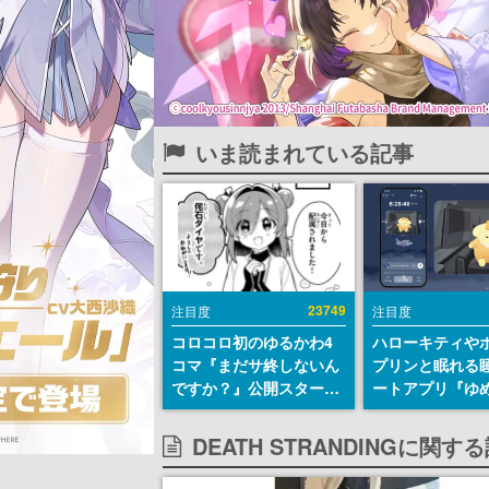
いま読まれている記事
23749
注目度
注目度
コロコロ初のゆるかわ4
ハローキティや
コマ『まだサ終しないん
プリンと眠れる
ですか？』公開スター
ートアプリ『ゆ
ト。主人公は新入社員の
が配信中。キャ
侘石ダイヤ、ゲーム会社
ASMRや目覚ま
DEATH STRANDINGに関
を舞台にトラブルへ対応
ムも搭載
する社員たちを描く