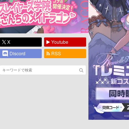
X
Youtube
Discord
RSS