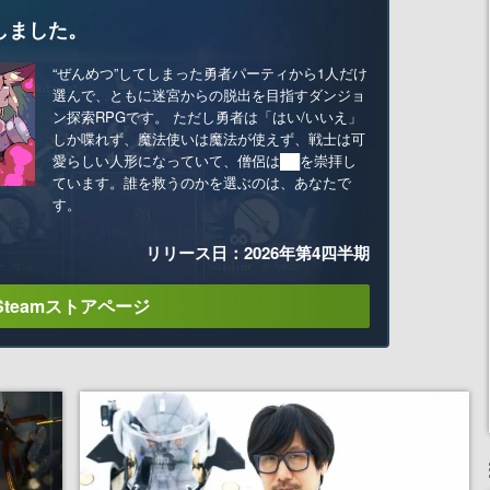
しました。
“ぜんめつ”してしまった勇者パーティから1人だけ
選んで、ともに迷宮からの脱出を目指すダンジョ
ン探索RPGです。 ただし勇者は「はい/いいえ」
しか喋れず、魔法使いは魔法が使えず、戦士は可
愛らしい人形になっていて、僧侶は██を崇拝し
ています。誰を救うのかを選ぶのは、あなたで
す。
リリース日：2026年第4四半期
Steamストアページ