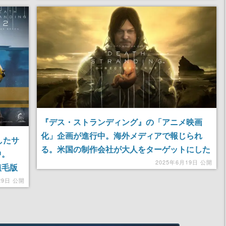
などで知られるAaron Guzikowski氏が担当
『デス・ストランディング』の「アニメ映画
化」企画が進行中。海外メディアで報じられ
したサ
る。米国の制作会社が大人をターゲットにした
中。
作品として制作。脚本は『レイズド・バイ・ウ
2025年6月19日 公開
植毛版
ルブス/神なき惑星』アーロン・グジコウスキ氏
箇所以上
29日 公開