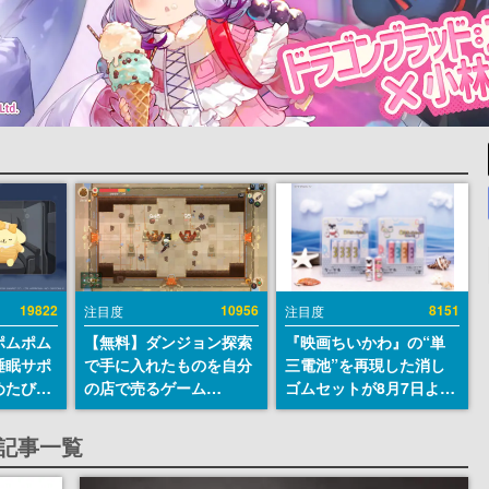
19822
10956
8151
注目度
注目度
ポムポム
【無料】ダンジョン探索
『映画ちいかわ』の“単
睡眠サポ
で手に入れたものを自分
三電池”を再現した消し
めたび』
の店で売るゲーム
ゴムセットが8月7日より
ラごとの
『Moonlighter』が
発売決定。公式は「在っ
しアラー
Steamにて無料配布中！
たものを 消しながら い
する記事一覧
続編『Moonlighter 2』
つかなくなる 永遠のいの
の9月2日正式リリースを
ち」と紹介