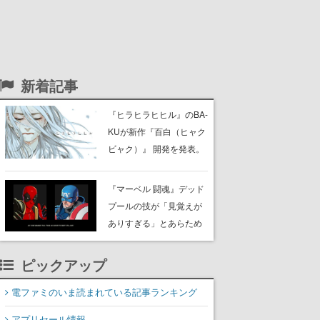
新着記事
『ヒラヒラヒヒル』のBA-
KUが新作『百白（ヒャク
ビャク）』 開発を発表。
ディレクター・シナリオ
は瀬戸口廉也氏が務め
『マーベル 闘魂』デッド
る。Steamでの販売を予
プールの技が「見覚えが
定しており、現在ストア
ありすぎる」とあらため
ページを準備中
て話題に。「ドクター・
ドゥームにフッダイする
ピックアップ
なんて」など反応相次ぐ
電ファミのいま読まれている記事ランキング
アプリセール情報