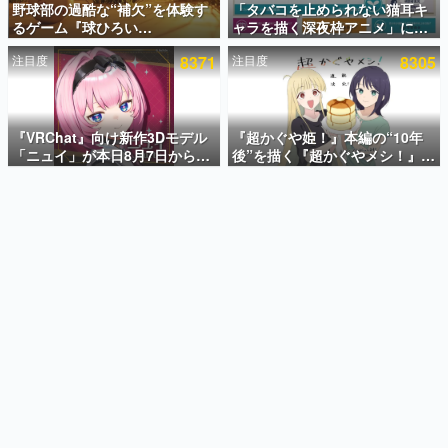
野球部の過酷な“補欠”を体験す
「タバコを止められない猫耳キ
るゲーム『球ひろい
ャラを描く深夜枠アニメ」に視
インタビュー
Simulator』が「1件」のウィッ
聴者の一部から批判意見。違法
注目度
8371
注目度
8305
シュリストをもとにチェコ語に
薬物の使用と思しき描写も含め
連載・特集一覧
対応しSNSで話題に。『キング
て、BPOが議論を交わす
ダム・カム』開発元やチェコの
殿堂入り記事
プロ野球選手から称賛の声
SNS拡散数が数千以上！ ページビュー数万以上！ などな
『VRChat』向け新作3Dモデル
『超かぐや姫！』本編の“10年
ど。多くの人々に読まれた、電ファミ渾身の“殿堂入り”記
「ニュイ」が本日8月7日から
後”を描く『超かぐやメシ！』
事をまとめました。
BOOTHにて発売。瞳に光る星
Web連載決定。新たなWebマン
や感情豊かな表情が、小悪魔か
ガレーベル「ビビビコミック」
ゲームの企画書
わいい
にて特別話が掲載スタート、あ
名作ゲームクリエイターの方々に製作時のエピソードをお
聞きし、ヒットする企画（ゲーム）とは何か？を探ってい
のお話には…まだ続きがある！
きます。
赫本
この物語を解いてはいけない。『赫本』は、〈試験問題〉
の形をした短編ホラー小説集です。
新世代に訊く
これからのデジタルゲーム市場を担う若きクリエイター達
の姿を追い、彼らのルーツと情熱を探っていきます。
ゲーム世代の作家たち
ゲームに多大な影響を受けた作家さんに取材し、ゲームが