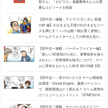
智さん、『ゼビウス』遠藤雅伸さんらの貴
重なエピソードを収録
【田中圭一連載：アイマス/ガンダム 戦場
の絆 編】わがままな王様のわがままなニー
ズを満たす！──小山順一朗が貫く姿勢に、
ゲームクリエイターとしての矜持を見た
【若ゲのいたり最終回】
【田中圭一連載：バーチャファイター編】
「新しい3D表現のために、軍事技術を採り
入れたい」世界情勢を味方につけて、ゲー
ムに革命をもたらした鈴木 裕の功績【若ゲ
のいたり】
【田中圭一：若ゲのいたり】ゲーム開発統
合環境「Unreal Engine」最新バージョン
で、開発環境はどう変わる？ ゲーム業界向
けソリューションイベント「GTMF2019」
に行って、より理解を深めよう【PR】
【田中圭一連載：サイバーコネクトツー