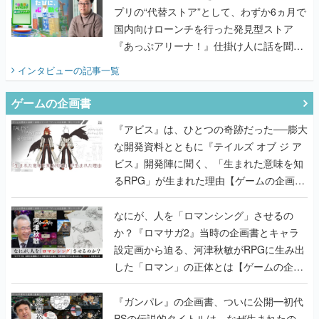
プリの“代替ストア”として、わずか6ヵ月で
国内向けローンチを行った発見型ストア
『あっぷアリーナ！』仕掛け人に話を聞い
てみた
インタビュー
の記事一覧
ゲームの企画書
『アビス』は、ひとつの奇跡だった──膨大
な開発資料とともに『テイルズ オブ ジ ア
ビス』開発陣に聞く、「生まれた意味を知
るRPG」が生まれた理由【ゲームの企画
書】
なにが、人を「ロマンシング」させるの
か？『ロマサガ2』当時の企画書とキャラ
設定画から迫る、河津秋敏がRPGに生み出
した「ロマン」の正体とは【ゲームの企画
書】
『ガンパレ』の企画書、ついに公開━初代
PSの伝説的タイトルは、なぜ生まれたの