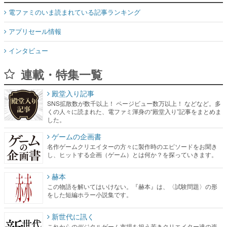
電ファミのいま読まれている記事ランキング
アプリセール情報
インタビュー
連載・特集一覧
殿堂入り記事
SNS拡散数が数千以上！ ページビュー数万以上！ などなど。多
くの人々に読まれた、電ファミ渾身の“殿堂入り”記事をまとめま
した。
ゲームの企画書
名作ゲームクリエイターの方々に製作時のエピソードをお聞き
し、ヒットする企画（ゲーム）とは何か？を探っていきます。
赫本
この物語を解いてはいけない。『赫本』は、〈試験問題〉の形
をした短編ホラー小説集です。
新世代に訊く
これからのデジタルゲーム市場を担う若きクリエイター達の姿