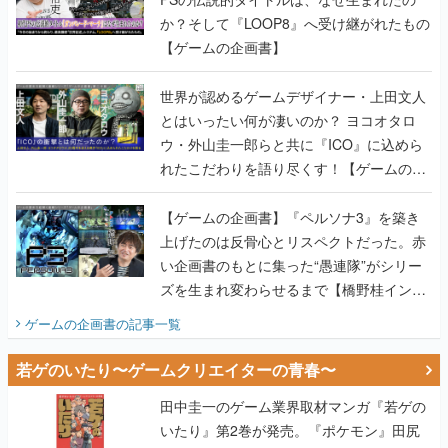
か？そして『LOOP8』へ受け継がれたもの
【ゲームの企画書】
世界が認めるゲームデザイナー・上田文人
とはいったい何が凄いのか？ ヨコオタロ
ウ・外山圭一郎らと共に『ICO』に込めら
れたこだわりを語り尽くす！【ゲームの企
画書】
【ゲームの企画書】『ペルソナ3』を築き
上げたのは反骨心とリスペクトだった。赤
い企画書のもとに集った“愚連隊”がシリー
ズを生まれ変わらせるまで【橋野桂インタ
ビュー】
ゲームの企画書
の記事一覧
若ゲのいたり〜ゲームクリエイターの青春〜
田中圭一のゲーム業界取材マンガ『若ゲの
いたり』第2巻が発売。『ポケモン』田尻