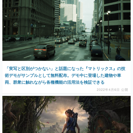
マンガ
女性向け
アプリレビュー
その他
電ファミニコゲーマーとは？
「実写と区別がつかない」と話題になった『マトリックス』の技
運営：株式会社マレ
術デモがサンプルとして無料配布。デモ中に登場した建物や車
両、群衆に触れながら各種機能の活用法を検証できる
2022年4月6日 公開