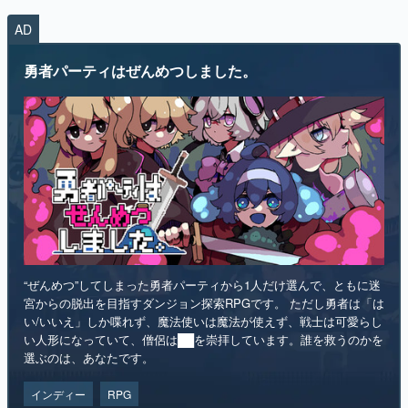
AD
勇者パーティはぜんめつしました。
“ぜんめつ”してしまった勇者パーティから1人だけ選んで、ともに迷
宮からの脱出を目指すダンジョン探索RPGです。 ただし勇者は「は
い/いいえ」しか喋れず、魔法使いは魔法が使えず、戦士は可愛らし
い人形になっていて、僧侶は██を崇拝しています。誰を救うのかを
選ぶのは、あなたです。
インディー
RPG