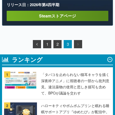
リリース日：2026年第4四半期
Steamストアページ
1
2
3
ランキング
1
「タバコを止められない猫耳キャラを描く
深夜枠アニメ」に視聴者の一部から批判意
見。違法薬物の使用と思しき描写も含め
て、BPOが議論を交わす
2
ハローキティやポムポムプリンと眠れる睡
眠サポートアプリ『ゆめたび』が配信中。