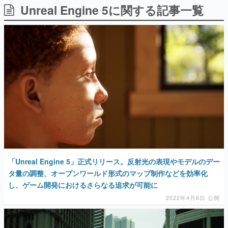
Unreal Engine 5に関する記事一覧
日本のコンテンツ産業やカルチャーに与えた影響を探る企
画です。
日本モバイルゲーム産業史
日本のモバイルゲーム史における主要なトピック・タイト
ルを網羅するほか、開発者へのインタビューや識者による
解説を掲載。約20年の歴史が一望できる決定版！
若ゲのいたり〜ゲームクリエイターの青春〜
『うつヌケ』『ペンと箸』等で知られるマンガ家・田中圭
一先生によるゲーム業界レポートマンガです。
なんでゲームは面白い？
ゲーム開発者・hamatsu氏がゲームの魅力を画面や操作の
具体的な形から解き明かしていく、硬派で骨太な評論連載
です。
ゲームが変えた日本語
「Unreal Engine 5」正式リリース。反射光の表現やモデルのデー
「経験値」「裏技」「ラスボス」… ゲームにまつわる言葉
の起源や用法の変遷を、コンピューター文化史研究家・タ
タ量の調整、オープンワールド形式のマップ制作などを効率化
イニーP氏が徹底調査。
し、ゲーム開発におけるさらなる追求が可能に
2022年4月6日 公開
カテゴリ
特集記事