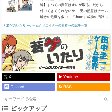
編】すべての責任はオレが取る。だから、
付いてきてくれないか──男の熱意はチーム
解散の危機を救い、『.hack』成功の活路を
開く。業界の快男児・松山 洋に流れる血は
若ゲのいたり〜ゲームクリエイターの青春〜
の記事一覧
『少年ジャンプ』色だった【若ゲのいた
り】
X
Youtube
Discord
RSS
ピックアップ