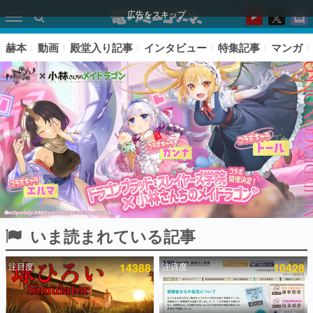
広告をスキップ
赫本
動画
殿堂入り記事
インタビュー
特集記事
マンガ
いま読まれている記事
ピックアップ
注目度
14388
注目度
10428
電ファミのいま読まれている記事ランキング
アプリセール情報