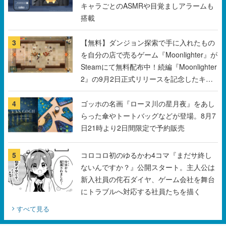
キャラごとのASMRや目覚ましアラームも
搭載
3
【無料】ダンジョン探索で手に入れたもの
を自分の店で売るゲーム『Moonlighter』が
Steamにて無料配布中！続編『Moonlighter
2』の9月2日正式リリースを記念したキャ
ンペーン
4
ゴッホの名画『ローヌ川の星月夜』をあし
らった傘やトートバッグなどが登場。8月7
日21時より2日間限定で予約販売
5
コロコロ初のゆるかわ4コマ『まだサ終し
ないんですか？』公開スタート。主人公は
新入社員の侘石ダイヤ、ゲーム会社を舞台
にトラブルへ対応する社員たちを描く
すべて見る