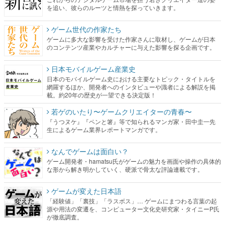
を追い、彼らのルーツと情熱を探っていきます。
ゲーム世代の作家たち
ゲームに多大な影響を受けた作家さんに取材し、ゲームが日本
のコンテンツ産業やカルチャーに与えた影響を探る企画です。
日本モバイルゲーム産業史
日本のモバイルゲーム史における主要なトピック・タイトルを
網羅するほか、開発者へのインタビューや識者による解説を掲
載。約20年の歴史が一望できる決定版！
若ゲのいたり〜ゲームクリエイターの青春〜
『うつヌケ』『ペンと箸』等で知られるマンガ家・田中圭一先
生によるゲーム業界レポートマンガです。
なんでゲームは面白い？
ゲーム開発者・hamatsu氏がゲームの魅力を画面や操作の具体的
な形から解き明かしていく、硬派で骨太な評論連載です。
ゲームが変えた日本語
「経験値」「裏技」「ラスボス」… ゲームにまつわる言葉の起
源や用法の変遷を、コンピューター文化史研究家・タイニーP氏
が徹底調査。