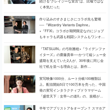
続ける”クレイジーな宣言”は、比喩ではな
く本気だった
作り込みのすさまじさにコラボ先も驚嘆
──『Wizardry Variants Daphne』
×『FFXI』コラボが期間限定なのにジョブ
もキャラも武器も戦闘システムもワンオフ
で作り込まれた理由を両ディレクターに聞
く
『TATSUJIN』の弓削雅稔×『ライデンファ
イターズ』の齋藤貴幸──かつて縦シュー全
盛期を支えていた2人が、30年後に同じ会
社で机を並べる理由とは。新作
『TATSUJIN EXTREME』で初タッグを組
んだレジェンド2人に訊く開発秘話
実写映像1000分、ルート分岐100種類以
上。配信開始5日で100万本を売った、中国
発の実写インタラクティブドラマゲーム
『盛世天下：女帝への道II』の、規模が違
うこだわりをプロデューサーに聞いた
半年でアプリストアをオープン？ スマホア