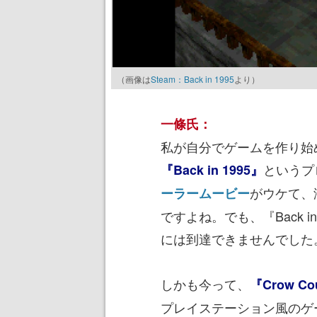
（画像は
Steam：Back in 1995
より）
一條氏：
私が自分でゲームを作り始め
というプ
『Back in 1995』
がウケて、
ーラームービー
ですよね。でも、『Back 
には到達できませんでした
しかも今って、
『Crow Co
プレイステーション風のゲ