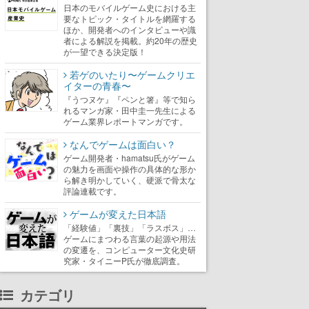
日本のモバイルゲーム史における主
要なトピック・タイトルを網羅する
ほか、開発者へのインタビューや識
者による解説を掲載。約20年の歴史
が一望できる決定版！
若ゲのいたり〜ゲームクリエ
イターの青春〜
『うつヌケ』『ペンと箸』等で知ら
れるマンガ家・田中圭一先生による
ゲーム業界レポートマンガです。
なんでゲームは面白い？
ゲーム開発者・hamatsu氏がゲーム
の魅力を画面や操作の具体的な形か
ら解き明かしていく、硬派で骨太な
評論連載です。
ゲームが変えた日本語
「経験値」「裏技」「ラスボス」…
ゲームにまつわる言葉の起源や用法
の変遷を、コンピューター文化史研
究家・タイニーP氏が徹底調査。
カテゴリ