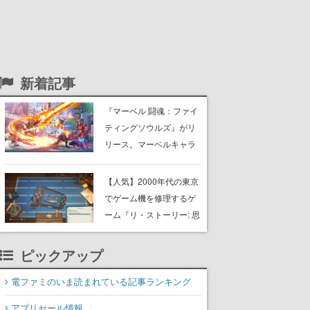
新着記事
『マーベル 闘魂：ファイ
ティングソウルズ』がリ
リース。マーベルキャラ
クターたちでチームを組
み戦う、4v4タッグ制対戦
【人気】2000年代の東京
格闘ゲーム
でゲーム機を修理するゲ
ーム『リ・ストーリー: 思
い出修理屋』最大同接が
約1万2000人を記録。レ
ピックアップ
ビュー約240件「非常に
好評」を獲得、「黙々と
電ファミのいま読まれている記事ランキング
やってしまった」などの
アプリセール情報