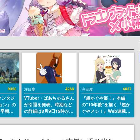
9350
4268
4037
注目度
注目度
ァンタジ
VTuber・ばあちゃるさん
『超かぐや姫！』本編
ョン』の
が引退を発表。時期など
の“10年後”を描く『超か
日早朝に
の詳細は8月9日15時から
ぐやメシ！』Web連載決
』リメイ
の配信で説明
定。新たなWebマンガレ
結編、
ーベル「ビビビコミッ
」のオープ
ク」にて特別話が掲載ス
イブにて
タート、あのお話には…