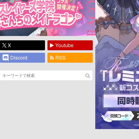
X
Youtube
Discord
RSS