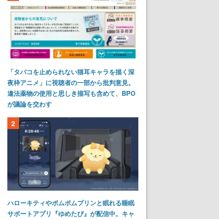
「タバコを止められない猫耳キャラを描く深
夜枠アニメ」に視聴者の一部から批判意見。
違法薬物の使用と思しき描写も含めて、BPO
が議論を交わす
2
ハローキティやポムポムプリンと眠れる睡眠
サポートアプリ『ゆめたび』が配信中。キャ