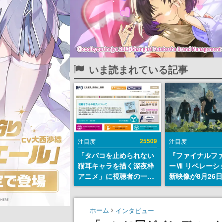
いま読まれている記事
25509
注目度
注目度
「タバコを止められない
『ファイナルフ
猫耳キャラを描く深夜枠
ーⅦ リベレーシ
アニメ」に視聴者の一部
新映像が8月26
から批判意見。違法薬物
公開へ。『FF7
の使用と思しき描写も含
クシリーズの完
めて、BPOが議論を交わ
「gamescom
ホーム
インタビュー
す
ニングナイトラ