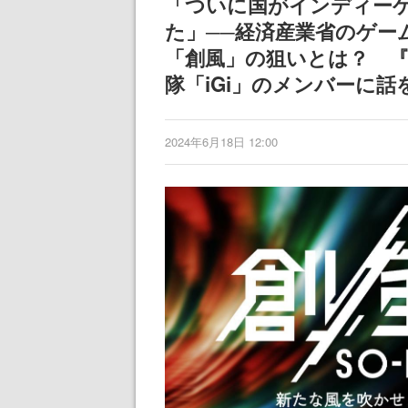
「ついに国がインディー
ディレクターの
た」──経済産業省のゲー
氏が登壇する予
「創風」の狙いとは？ 『
隊「iGi」のメンバーに
2024年6月18日 12:00