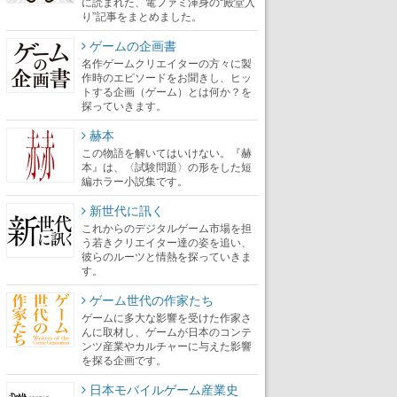
に読まれた、電ファミ渾身の“殿堂入
り”記事をまとめました。
ゲームの企画書
名作ゲームクリエイターの方々に製
作時のエピソードをお聞きし、ヒッ
トする企画（ゲーム）とは何か？を
探っていきます。
赫本
この物語を解いてはいけない。『赫
本』は、〈試験問題〉の形をした短
編ホラー小説集です。
新世代に訊く
これからのデジタルゲーム市場を担
う若きクリエイター達の姿を追い、
彼らのルーツと情熱を探っていきま
す。
ゲーム世代の作家たち
ゲームに多大な影響を受けた作家さ
んに取材し、ゲームが日本のコンテ
ンツ産業やカルチャーに与えた影響
を探る企画です。
日本モバイルゲーム産業史