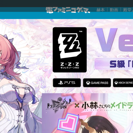
赫本
動画
殿堂